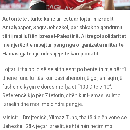
Autoritetet turke kanë arrestuar lojtarin izraelit
Antalyaspor, Sagiv Jehezkel, për shkak të qëndrimit
të tij mbi luftën Izreael-Palestinë. Ai tregoi solidaritet
me njerëzit e mbajtur peng nga organizata militante
Hamas gjatë një ndeshjeje të kampionatit.
Lojtari i tha policisë se ai thjesht po bënte thirrje për t’i
dhënë fund luftës, kur, pasi shënoi një gol, shfaqi një
fashë në kyçin e dorës me fjalët “100 Ditë 7.10”.
Referencë kjo për 7 tetorin, ditën kur Hamasi sulmoi
Izraelin dhe mori me qindra pengje.
Ministri i Drejtësisë, Yilmaz Tunc, tha të dielën vonë se
Jehezkel, 28-vjeçar izraelit, është nën hetim mbi