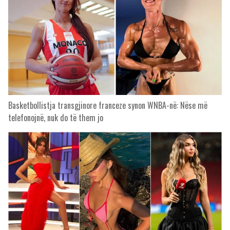
Basketbollistja transgjinore franceze synon WNBA-në: Nëse më
telefonojnë, nuk do të them jo