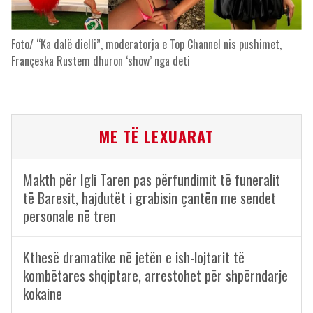
Foto/ “Ka dalë dielli”, moderatorja e Top Channel nis pushimet,
Françeska Rustem dhuron ‘show’ nga deti
ME TË LEXUARAT
Makth për Igli Taren pas përfundimit të funeralit
të Baresit, hajdutët i grabisin çantën me sendet
personale në tren
Kthesë dramatike në jetën e ish-lojtarit të
kombëtares shqiptare, arrestohet për shpërndarje
kokaine