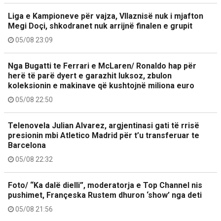
Liga e Kampioneve për vajza, Vllaznisë nuk i mjafton
Megi Doçi, shkodranet nuk arrijnë finalen e grupit
05/08 23:09
Nga Bugatti te Ferrari e McLaren/ Ronaldo hap për
herë të parë dyert e garazhit luksoz, zbulon
koleksionin e makinave që kushtojnë miliona euro
05/08 22:50
Telenovela Julian Alvarez, argjentinasi gati të rrisë
presionin mbi Atletico Madrid për t’u transferuar te
Barcelona
05/08 22:32
Foto/ “Ka dalë dielli”, moderatorja e Top Channel nis
pushimet, Françeska Rustem dhuron ‘show’ nga deti
05/08 21:56