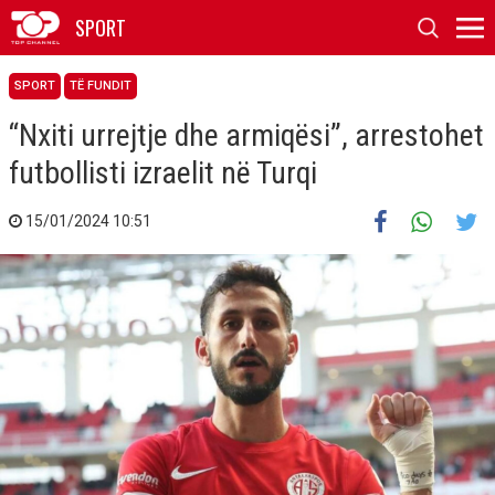
SPORT
SPORT
TË FUNDIT
“Nxiti urrejtje dhe armiqësi”, arrestohet
futbollisti izraelit në Turqi
15/01/2024 10:51