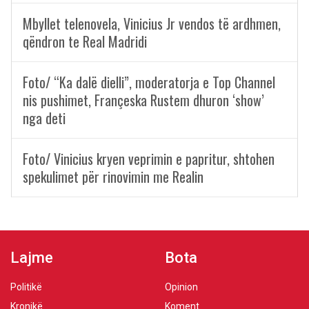
Mbyllet telenovela, Vinicius Jr vendos të ardhmen,
qëndron te Real Madridi
Foto/ “Ka dalë dielli”, moderatorja e Top Channel
nis pushimet, Françeska Rustem dhuron ‘show’
nga deti
Foto/ Vinicius kryen veprimin e papritur, shtohen
spekulimet për rinovimin me Realin
Lajme
Bota
Politikë
Opinion
Kronikë
Koment