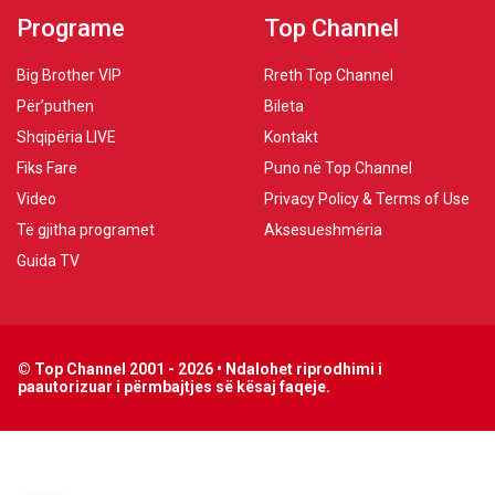
Programe
Top Channel
Big Brother VIP
Rreth Top Channel
Për’puthen
Bileta
Shqipëria LIVE
Kontakt
Fiks Fare
Puno në Top Channel
Video
Privacy Policy & Terms of Use
Të gjitha programet
Aksesueshmëria
Guida TV
© Top Channel 2001 - 2026 • Ndalohet riprodhimi i
paautorizuar i përmbajtjes së kësaj faqeje.