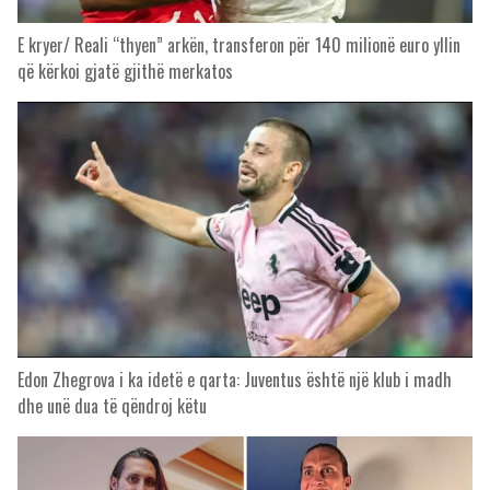
E kryer/ Reali “thyen” arkën, transferon për 140 milionë euro yllin
që kërkoi gjatë gjithë merkatos
Edon Zhegrova i ka idetë e qarta: Juventus është një klub i madh
dhe unë dua të qëndroj këtu