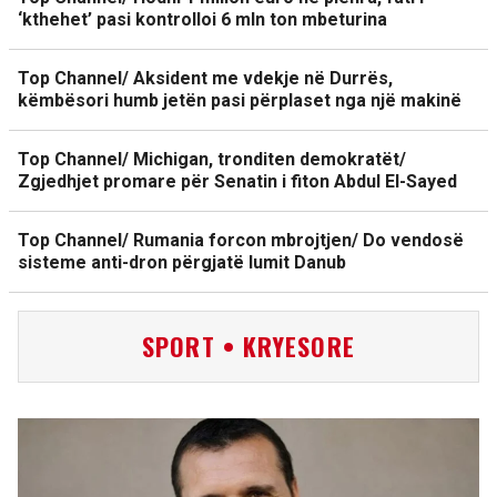
‘kthehet’ pasi kontrolloi 6 mln ton mbeturina
Top Channel/ Aksident me vdekje në Durrës,
këmbësori humb jetën pasi përplaset nga një makinë
Top Channel/ Michigan, tronditen demokratët/
Zgjedhjet promare për Senatin i fiton Abdul El-Sayed
Top Channel/ Rumania forcon mbrojtjen/ Do vendosë
sisteme anti-dron përgjatë lumit Danub
SPORT • KRYESORE