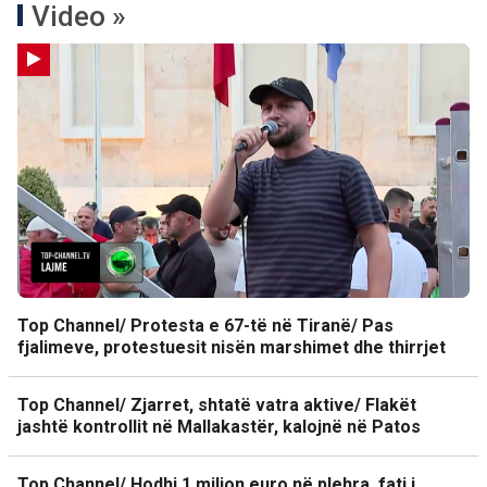
Video »
Top Channel/ Protesta e 67-të në Tiranë/ Pas
fjalimeve, protestuesit nisën marshimet dhe thirrjet
Top Channel/ Zjarret, shtatë vatra aktive/ Flakët
jashtë kontrollit në Mallakastër, kalojnë në Patos
Top Channel/ Hodhi 1 milion euro në plehra, fati i