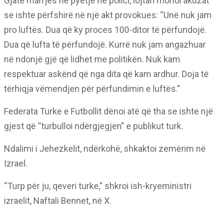
Gjatë marrjes në pyetje në polici, lojtari mohoi akuzat
se ishte përfshirë në një akt provokues: “Unë nuk jam
pro luftës. Dua që ky proces 100-ditor të përfundojë.
Dua që lufta të përfundojë. Kurrë nuk jam angazhuar
në ndonjë gjë që lidhet me politikën. Nuk kam
respektuar askënd që nga dita që kam ardhur. Doja të
tërhiqja vëmendjen për përfundimin e luftës.”
Federata Turke e Futbollit dënoi atë që tha se ishte një
gjest që “turbulloi ndërgjegjen” e publikut turk.
Ndalimi i Jehezkelit, ndërkohë, shkaktoi zemërim në
Izrael.
“Turp për ju, qeveri turke,” shkroi ish-kryeministri
izraelit, Naftali Bennet, në X.