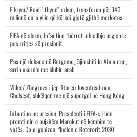
E kryer/ Reali “thyen” arkën, transferon për 140
milionë euro yllin që kërkoi gjatë gjithë merkatos
FIFA në alarm, Infantino thërret mbledhje urgjente
pas rritjes së presionit
Pas një dekade në Bergamo, Gjimshiti lë Atalantën,
arrin akordin me klubin arab
Video/ Zhegrova i jep fitoren Juventusit ndaj
Chelseat, shkëlqen me një supergol në Hong Kong
Infantino në presion, Presidenti i FIFA-s i bën
premtimin e bujshëm Marokut në këmbim të
votës: Do organizoni finalen e Botërorit 2030