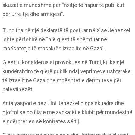
akuzat e mundshme për “nxitje të hapur të publikut
për urrejtje dhe armiqësi”.
Tunc tha në një deklaratë të postuar në X se Jehezkel
ishte përfshirë në “një gjest të shëmtuar në
mbështetje të masakrës izraelite në Gaza”.
Gjesti u konsiderua si provokues në Turqi, ku ka një
kundërshtim të gjerë publik ndaj veprimeve ushtarake
të Izraelit në Gaza dhe mbështetje dërrmuese për
palestinezët.
Antalyaspori e pezulloi Jehezkelin nga skuadra dhe
njoftoi se po fliste me avokatët e klubit për mundësinë
e ndërprerjes së kontratës së tij.