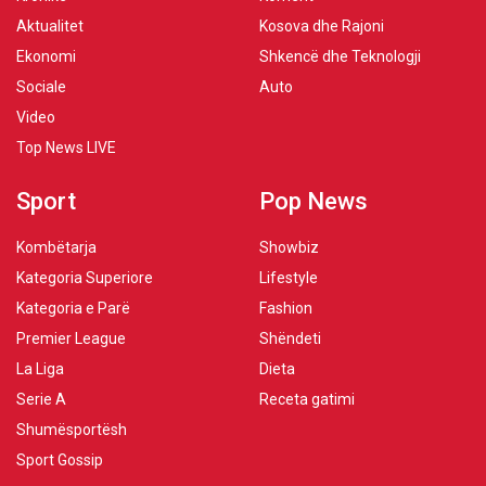
Aktualitet
Kosova dhe Rajoni
Ekonomi
Shkencë dhe Teknologji
Sociale
Auto
Video
Top News LIVE
Sport
Pop News
Kombëtarja
Showbiz
Kategoria Superiore
Lifestyle
Kategoria e Parë
Fashion
Premier League
Shëndeti
La Liga
Dieta
Serie A
Receta gatimi
Shumësportësh
Sport Gossip