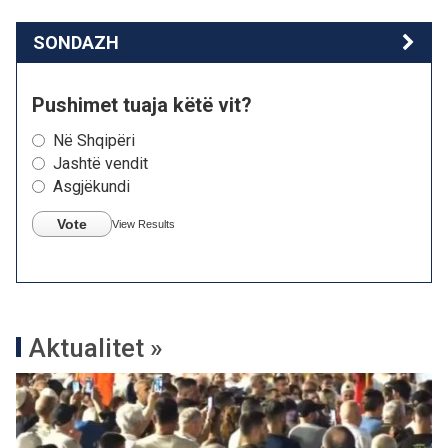
SONDAZH
Pushimet tuaja këtë vit?
Në Shqipëri
Jashtë vendit
Asgjëkundi
Vote
View Results
Aktualitet »