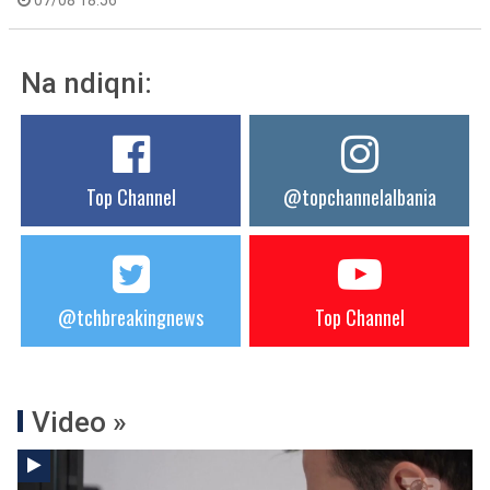
07/08 18:56
Na ndiqni:
Top Channel
@topchannelalbania
@tchbreakingnews
Top Channel
Video »