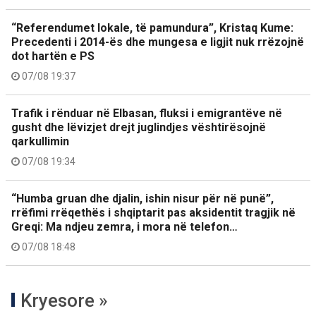
“Referendumet lokale, të pamundura”, Kristaq Kume:
Precedenti i 2014-ës dhe mungesa e ligjit nuk rrëzojnë
dot hartën e PS
07/08 19:37
Trafik i rënduar në Elbasan, fluksi i emigrantëve në
gusht dhe lëvizjet drejt juglindjes vështirësojnë
qarkullimin
07/08 19:34
“Humba gruan dhe djalin, ishin nisur për në punë”,
rrëfimi rrëqethës i shqiptarit pas aksidentit tragjik në
Greqi: Ma ndjeu zemra, i mora në telefon…
07/08 18:48
Kryesore »