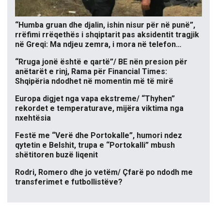
“Humba gruan dhe djalin, ishin nisur për në punë”,
rrëfimi rrëqethës i shqiptarit pas aksidentit tragjik
në Greqi: Ma ndjeu zemra, i mora në telefon…
“Rruga jonë është e qartë”/ BE nën presion për
anëtarët e rinj, Rama për Financial Times:
Shqipëria ndodhet në momentin më të mirë
Europa digjet nga vapa ekstreme/ “Thyhen”
rekordet e temperaturave, mijëra viktima nga
nxehtësia
Festë me “Verë dhe Portokalle”, humori ndez
qytetin e Belshit, trupa e “Portokalli” mbush
shëtitoren buzë liqenit
Rodri, Romero dhe jo vetëm/ Çfarë po ndodh me
transferimet e futbollistëve?