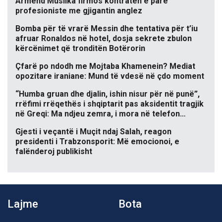
Armend Muslika firmos kontratën e parë
profesioniste me gjigantin anglez
Bomba për të vrarë Messin dhe tentativa për t’iu
afruar Ronaldos në hotel, dosja sekrete zbulon
kërcënimet që tronditën Botërorin
Çfarë po ndodh me Mojtaba Khamenein? Mediat
opozitare iraniane: Mund të vdesë në çdo moment
“Humba gruan dhe djalin, ishin nisur për në punë”,
rrëfimi rrëqethës i shqiptarit pas aksidentit tragjik
në Greqi: Ma ndjeu zemra, i mora në telefon…
Gjesti i veçantë i Muçit ndaj Salah, reagon
presidenti i Trabzonsporit: Më emocionoi, e
falënderoj publikisht
Lajme
Bota