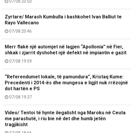
07/08 20:50
Zyrtare/ Marash Kumbulla i bashkohet Ivan Balliut te
Rayo Vallecano
07/08 20:46
Merr flakë një automjet në lagjen “Apollonia” në Fier,
shkak i zjarrit dyshohet një defekt në impiantin e gazit
07/08 19:59
“Referendumet lokale, të pamundura”, Kristaq Kume:
Precedenti i 2014-ës dhe mungesa e ligjit nuk rrëzojnë
dot hartën e PS
07/08 19:37
Video/ Tentoi të hynte ilegalisht nga Maroku në Ceuta
me parashutë, i riu bie në det dhe humb jetën
tragjikisht