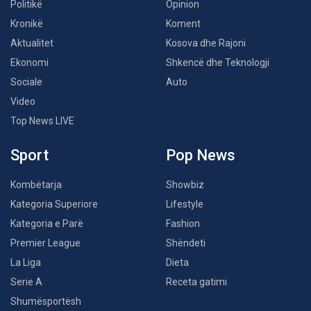
Politikë
Opinion
Kronikë
Koment
Aktualitet
Kosova dhe Rajoni
Ekonomi
Shkencë dhe Teknologji
Sociale
Auto
Video
Top News LIVE
Sport
Pop News
Kombëtarja
Showbiz
Kategoria Superiore
Lifestyle
Kategoria e Parë
Fashion
Premier League
Shëndeti
La Liga
Dieta
Serie A
Receta gatimi
Shumësportësh