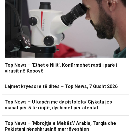
Top News – ‘Ethet e Nilit’. Konfirmohet rasti i parë i
virusit në Kosovë
Lajmet kryesore të ditës – Top News, 7 Gusht 2026
Top News – U kapën me dy pistoleta/ Gjykata jep
masat për 5 të rinjtë, dyshimet për atentat
Top News – ‘Mbrojtja e Mekës’/ Arabia, Turqia dhe
Pakistani nënshkruajnë marrëveshjen