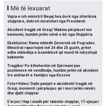
Më të lexuarat
Vajza e ish-ministrit Beqaj heq dorë nga shtetësia
shqiptare, dekreti miratohet nga Presidenti
Aksident tragjik në Greqi/ Makina përplaset me
kamionin, humbin jetën nënë e bir nga Shqipëria
Ekskluzive/ Rama mbledh Qeverinë në Pogradec.
Ministrat raportojnë më 24 dhe 25 gusht, pritet
edhe mbledhja e Asamblesë që mund të ndryshojë
kabinetin
Tragjike/ Po ktheheshin në Gjermani pas
pushimeve në vendlindje, humbin jetën në aksident
tre anëtarët e familjes nga Kosova
Foto+Video/ Dalin pamjet e aksidentit tragjik në
Greqi, momenti i përplasjes që i mori jetën nënës
dhe djalit shqiptar
E kryer/ Hap i madh për talentin shqiptar, 17-vjeçari