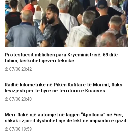
Protestuesit mblidhen para Kryeministrisë, 69 ditë
tubim, kërkohet qeveri teknike
07/08 20:42
Radhë kilometrike në Pikën Kufitare të Morinit, fluks
lëvizjesh për të hyrë në territorin e Kosovës
07/08 20:40
Merr flakë një automjet në lagjen “Apollonia” në Fier,
shkak i zjarrit dyshohet një defekt në impiantin e gazit
07/08 19:59