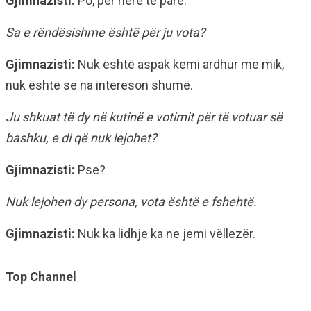
Gjimnazisti:
Po, për herë të parë.
Sa e rëndësishme është për ju vota?
Gjimnazisti:
Nuk është aspak kemi ardhur me mik,
nuk është se na intereson shumë.
Ju shkuat të dy në kutinë e votimit për të votuar së
bashku, e di që nuk lejohet?
Gjimnazisti:
Pse?
Nuk lejohen dy persona, vota është e fshehtë.
Gjimnazisti:
Nuk ka lidhje ka ne jemi vëllezër.
Top Channel