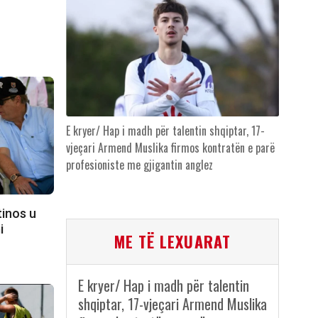
E kryer/ Hap i madh për talentin shqiptar, 17-
vjeçari Armend Muslika firmos kontratën e parë
profesioniste me gjigantin anglez
tinos u
i
ME TË LEXUARAT
E kryer/ Hap i madh për talentin
shqiptar, 17-vjeçari Armend Muslika