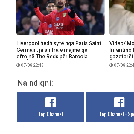
Liverpool hedh sytë nga Paris Saint
Video/ Mo
Germain, ja shifra e majme që
Infantino 
ofrojnë The Reds për Barcola
gazetarët
07/08 22:43
07/08 22:
Na ndiqni:
Top Channel
Top Channel - Sp