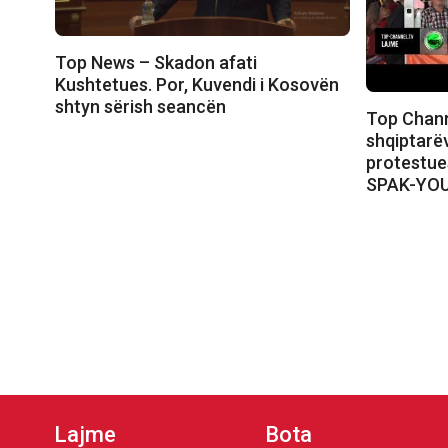
Top News – Skadon afati
Kushtetues. Por, Kuvendi i Kosovën
shtyn sërish seancën
Top Chann
shqiptarëv
protestue
SPAK-YO
Lajme
Bota