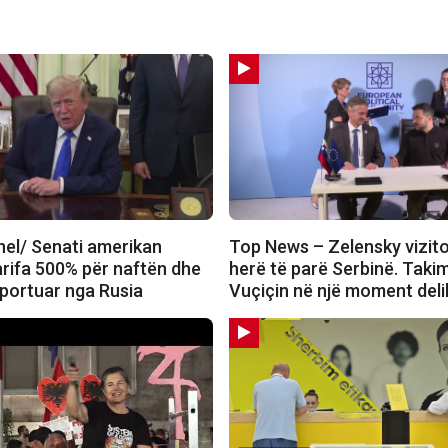
el/ Senati amerikan
Top News – Zelensky vizit
arifa 500% për naftën dhe
herë të parë Serbinë. Tak
mportuar nga Rusia
Vuçiçin në një moment deli