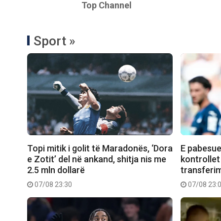
Top Channel
Sport »
Topi mitik i golit të Maradonës, ‘Dora
E pabesue
e Zotit’ del në ankand, shitja nis me
kontrollet
2.5 mln dollarë
transferimi
07/08 23:30
07/08 23: