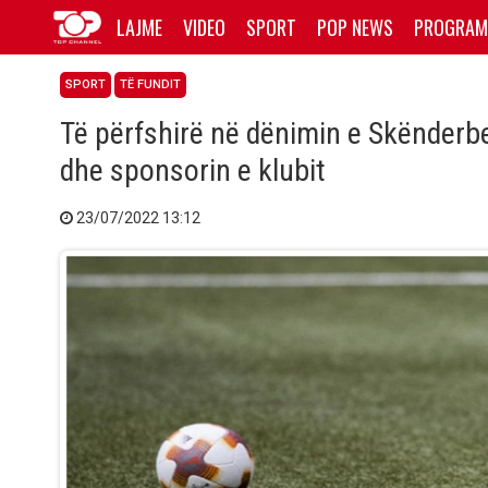
LAJME
VIDEO
SPORT
POP NEWS
PROGRAM
SPORT
TË FUNDIT
Të përfshirë në dënimin e Skënderbeu
dhe sponsorin e klubit
23/07/2022 13:12