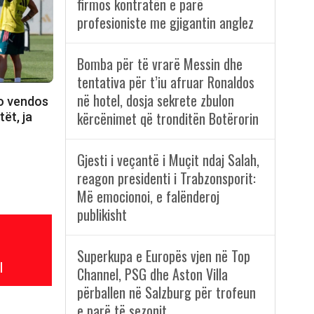
firmos kontratën e parë
profesioniste me gjigantin anglez
Bomba për të vrarë Messin dhe
tentativa për t’iu afruar Ronaldos
në hotel, dosja sekrete zbulon
o vendos
kërcënimet që tronditën Botërorin
tët, ja
Gjesti i veçantë i Muçit ndaj Salah,
reagon presidenti i Trabzonsporit:
Më emocionoi, e falënderoj
publikisht
Superkupa e Europës vjen në Top
l
Channel, PSG dhe Aston Villa
përballen në Salzburg për trofeun
e parë të sezonit