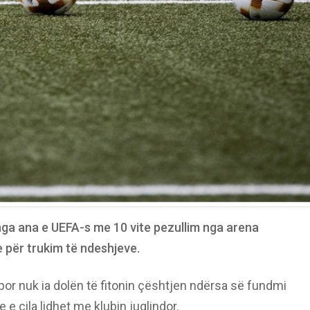
ga ana e UEFA-s me 10 vite pezullim nga arena
 për trukim të ndeshjeve.
or nuk ia dolën të fitonin çështjen ndërsa së fundmi
 e cila lidhet me klubin juglindor.