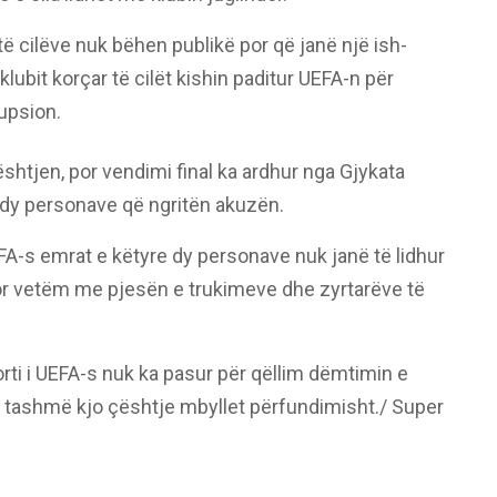
të cilëve nuk bëhen publikë por që janë një ish-
klubit korçar të cilët kishin paditur UEFA-n për
upsion.
çështjen, por vendimi final ka ardhur nga Gjykata
dy personave që ngritën akuzën.
EFA-s emrat e këtyre dy personave nuk janë të lidhur
por vetëm me pjesën e trukimeve dhe zyrtarëve të
orti i UEFA-s nuk ka pasur për qëllim dëmtimin e
a tashmë kjo çështje mbyllet përfundimisht./ Super