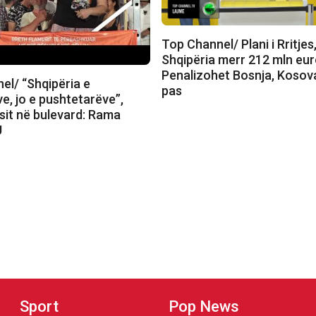
Top Channel/ Plani i Rritjes
Shqipëria merr 212 mln eur
Penalizohet Bosnja, Kosov
el/ “Shqipëria e
pas
e, jo e pushtetarëve”,
sit në bulevard: Rama
U
Sport
Pop News