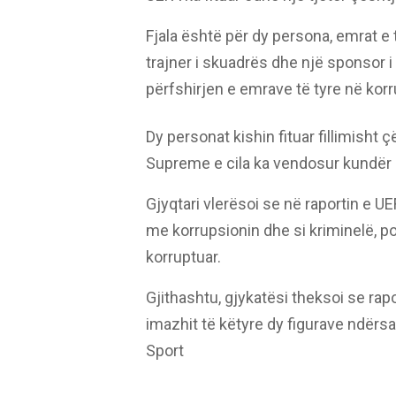
Fjala është për dy persona, emrat e 
trajner i skuadrës dhe një sponsor i 
përfshirjen e emrave të tyre në korr
Dy personat kishin fituar fillimisht 
Supreme e cila ka vendosur kundër 
Gjyqtari vlerësoi se në raportin e U
me korrupsionin dhe si kriminelë, 
korruptuar.
Gjithashtu, gjykatësi theksoi se rap
imazhit të këtyre dy figurave ndërs
Sport