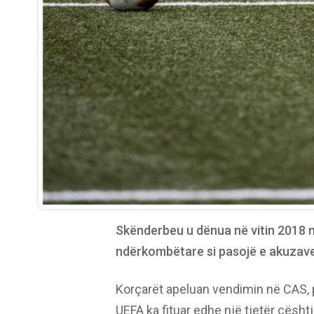
Skënderbeu u dënua në vitin 2018 n
ndërkombëtare si pasojë e akuzave
Korçarët apeluan vendimin në CAS, p
UEFA ka fituar edhe një tjetër çështje