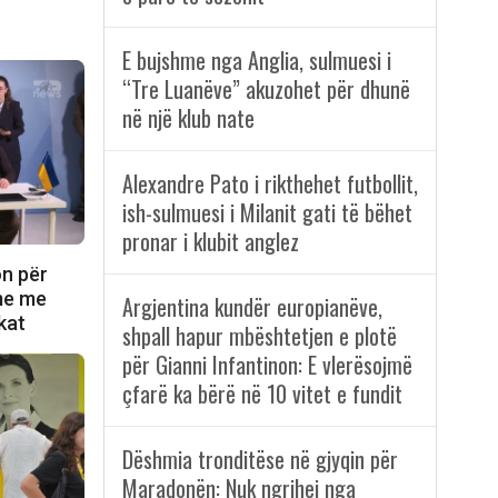
E bujshme nga Anglia, sulmuesi i
“Tre Luanëve” akuzohet për dhunë
në një klub nate
Alexandre Pato i rikthehet futbollit,
ish-sulmuesi i Milanit gati të bëhet
pronar i klubit anglez
on për
ime me
Argjentina kundër europianëve,
kat
shpall hapur mbështetjen e plotë
për Gianni Infantinon: E vlerësojmë
çfarë ka bërë në 10 vitet e fundit
Dëshmia tronditëse në gjyqin për
Maradonën: Nuk ngrihej nga