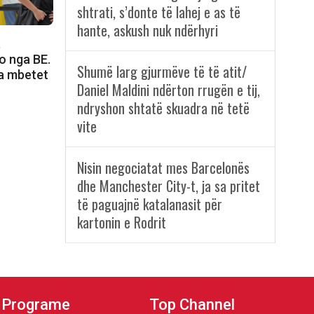
shtrati, s’donte të lahej e as të
hante, askush nuk ndërhyri
,
o nga BE.
Shumë larg gjurmëve të të atit/
a mbetet
Daniel Maldini ndërton rrugën e tij,
ndryshon shtatë skuadra në tetë
vite
Nisin negociatat mes Barcelonës
dhe Manchester City-t, ja sa pritet
të paguajnë katalanasit për
kartonin e Rodrit
Programe
Top Channel