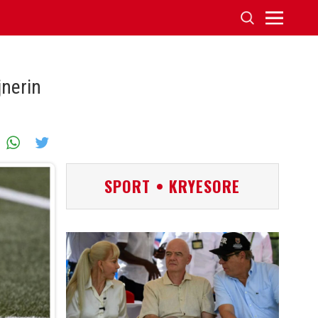
jnerin
SPORT • KRYESORE