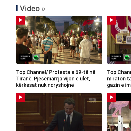
Video »
Top Channel/ Protesta e 69-të në
Top Chann
Tiranë. Pjesëmarrja vijon e ulët,
miraton t
kërkesat nuk ndryshojnë
gazin e i