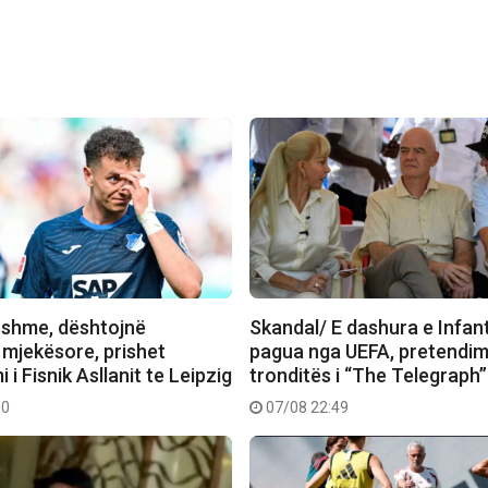
shme, dështojnë
Skandal/ E dashura e Infan
 mjekësore, prishet
pagua nga UEFA, pretendim
 i Fisnik Asllanit te Leipzig
tronditës i “The Telegraph”
00
07/08 22:49