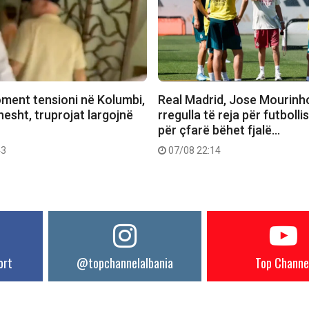
ment tensioni në Kolumbi,
Real Madrid, Jose Mourinh
hesht, truprojat largojnë
rregulla të reja për futbollis
për çfarë bëhet fjalë…
43
07/08 22:14
ort
@topchannelalbania
Top Channe