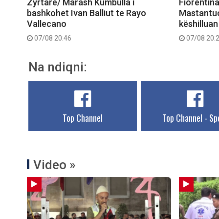
Zyrtare/ Marash Kumbulla i
Fiorentina
bashkohet Ivan Balliut te Rayo
Mastantuo
Vallecano
këshilluan 
07/08 20:46
07/08 20:
Na ndiqni:
Top Channel
Top Channel - Sp
Video »