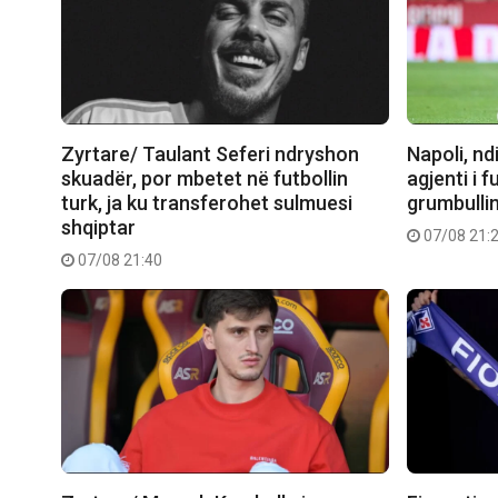
Zyrtare/ Taulant Seferi ndryshon
Napoli, nd
skuadër, por mbetet në futbollin
agjenti i f
turk, ja ku transferohet sulmuesi
grumbulli
shqiptar
07/08 21:
07/08 21:40