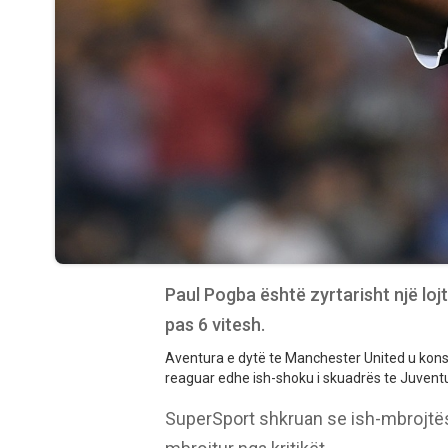
Paul Pogba është zyrtarisht një lojt
pas 6 vitesh.
Aventura e dytë te Manchester United u kons
reaguar edhe ish-shoku i skuadrës te Juventu
SuperSport shkruan se ish-mbrojtësi