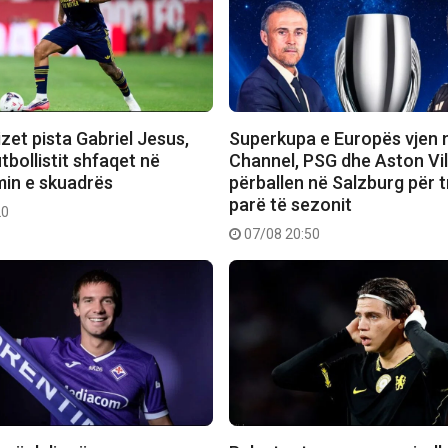
izet pista Gabriel Jesus,
Superkupa e Europës vjen 
utbollistit shfaqet në
Channel, PSG dhe Aston Vil
min e skuadrës
përballen në Salzburg për 
parë të sezonit
20
07/08 20:50