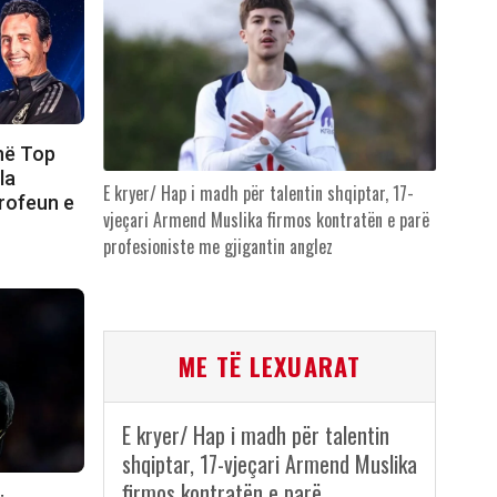
në Top
la
E kryer/ Hap i madh për talentin shqiptar, 17-
trofeun e
vjeçari Armend Muslika firmos kontratën e parë
profesioniste me gjigantin anglez
ME TË LEXUARAT
E kryer/ Hap i madh për talentin
shqiptar, 17-vjeçari Armend Muslika
firmos kontratën e parë