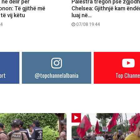
 në delir për
Palestra tregon pse zgjodh
non: Të gjithë më
Chelsea: Gjithnjë kam ëndë
të vij këtu
luaj në…
24
07/08 19:44
ort
@topchannelalbania
Top Channe