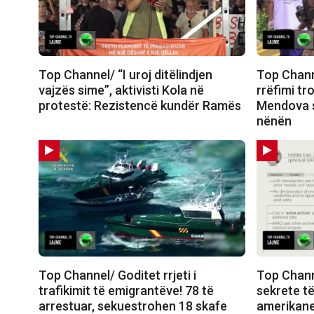
Top Channel/ “I uroj ditëlindjen
Top Chann
vajzës sime”, aktivisti Kola në
rrëfimi tr
protestë: Rezistencë kundër Ramës
Mendova s
nënën
Top Channel/ Goditet rrjeti i
Top Chann
trafikimit të emigrantëve! 78 të
sekrete të
arrestuar, sekuestrohen 18 skafe
amerikane