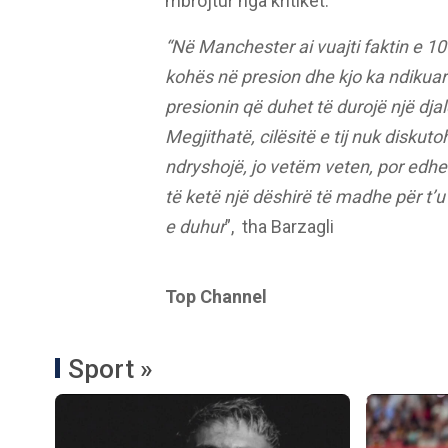
mbrojtur nga kritikët.
“Në Manchester ai vuajti faktin e 105
kohës në presion dhe kjo ka ndikuar 
presionin që duhet të durojë një dja
Megjithatë, cilësitë e tij nuk diskut
ndryshojë, jo vetëm veten, por edhe
të ketë një dëshirë të madhe për t’
e duhur
”, tha Barzagli
Top Channel
Sport »