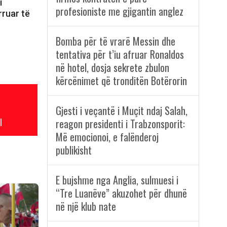
i
profesioniste me gjigantin anglez
rruar të
Bomba për të vrarë Messin dhe
tentativa për t’iu afruar Ronaldos
në hotel, dosja sekrete zbulon
kërcënimet që tronditën Botërorin
Gjesti i veçantë i Muçit ndaj Salah,
l
reagon presidenti i Trabzonsporit:
Më emocionoi, e falënderoj
publikisht
E bujshme nga Anglia, sulmuesi i
“Tre Luanëve” akuzohet për dhunë
në një klub nate