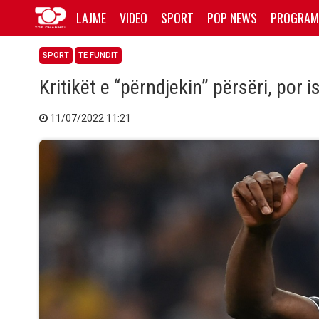
LAJME
VIDEO
SPORT
POP NEWS
PROGRAM
SPORT
TË FUNDIT
Kritikët e “përndjekin” përsëri, por i
11/07/2022 11:21