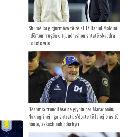
Shumë larg gjurmëve të të atit/ Daniel Maldini
ndërton rrugën e tij, ndryshon shtatë skuadra
në tetë vite
Dëshmia tronditëse në gjyqin për Maradonën:
Nuk ngrihej nga shtrati, s’donte të lahej e as të
hante, askush nuk ndërhyri