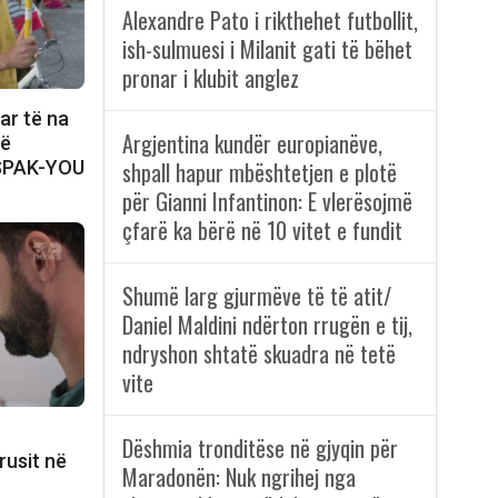
Alexandre Pato i rikthehet futbollit,
ish-sulmuesi i Milanit gati të bëhet
pronar i klubit anglez
ar të na
Argjentina kundër europianëve,
në
 SPAK-YOU
shpall hapur mbështetjen e plotë
për Gianni Infantinon: E vlerësojmë
çfarë ka bërë në 10 vitet e fundit
Shumë larg gjurmëve të të atit/
Daniel Maldini ndërton rrugën e tij,
ndryshon shtatë skuadra në tetë
vite
Dëshmia tronditëse në gjyqin për
rusit në
Maradonën: Nuk ngrihej nga