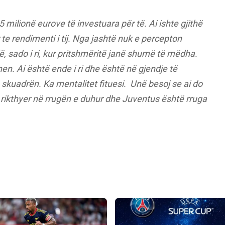
 milionë eurove të investuara për të. Ai ishte gjithë
te rendimenti i tij. Nga jashtë nuk e percepton
lë, sado i ri, kur pritshmëritë janë shumë të mëdha.
ohen. Ai është ende i ri dhe është në gjendje të
 skuadrën. Ka mentalitet fituesi. Unë besoj se ai do
u rikthyer në rrugën e duhur dhe Juventus është rruga