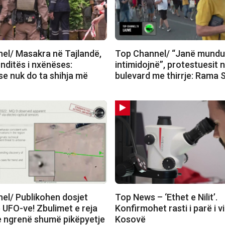
el/ Masakra në Tajlandë,
Top Channel/ “Janë mundu
onditës i nxënëses:
intimidojnë”, protestuesit 
e nuk do ta shihja më
bulevard me thirrje: Rama
el/ Publikohen dosjet
Top News – ‘Ethet e Nilit’.
 UFO-ve! Zbulimet e reja
Konfirmohet rasti i parë i vi
 ngrenë shumë pikëpyetje
Kosovë