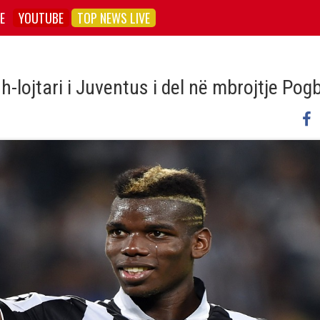
E
YOUTUBE
TOP NEWS LIVE
sh-lojtari i Juventus i del në mbrojtje Pog