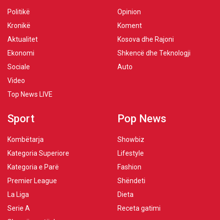
Politikë
Opinion
Kronikë
Koment
Aktualitet
Kosova dhe Rajoni
Ekonomi
Shkencë dhe Teknologji
Sociale
Auto
Video
Top News LIVE
Sport
Pop News
Kombëtarja
Showbiz
Kategoria Superiore
Lifestyle
Kategoria e Parë
Fashion
Premier League
Shëndeti
La Liga
Dieta
Serie A
Receta gatimi