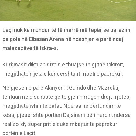
Laçi nuk ka mundur të të marrë më tepër se barazimi
pa gola në Elbasan Arena në ndeshjen e parë ndaj
malazezëve të Iskra-s.
Kurbinasit diktuan ritmin e thuajse të gjithë takimit,
megjithatë rrjeta e kundërshtarit mbeti e paprekur.
Në pjesën e parë Akinyemi, Guindo dhe Mazrekaj
tentuan në disa raste që të gjenin rrugën drejt rrjetës,
megjithatë ishin të pafat. Ndërsa në përfundim të
kësaj pjese ishte portieri Dajsinani bëri heroin, ndërsa
realizoi dy super pritje duke mbajtur të paprekur
portën e Laçit.