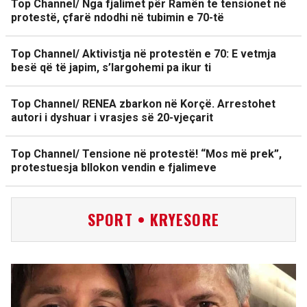
Top Channel/ Nga fjalimet për Ramën te tensionet në
protestë, çfarë ndodhi në tubimin e 70-të
Top Channel/ Aktivistja në protestën e 70: E vetmja
besë që të japim, s’largohemi pa ikur ti
Top Channel/ RENEA zbarkon në Korçë. Arrestohet
autori i dyshuar i vrasjes së 20-vjeçarit
Top Channel/ Tensione në protestë! “Mos më prek”,
protestuesja bllokon vendin e fjalimeve
SPORT • KRYESORE