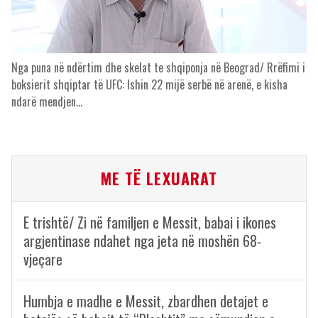
Nga puna në ndërtim dhe skelat te shqiponja në Beograd/ Rrëfimi i
boksierit shqiptar të UFC: Ishin 22 mijë serbë në arenë, e kisha
ndarë mendjen…
ME TË LEXUARAT
E trishtë/ Zi në familjen e Messit, babai i ikones
argjentinase ndahet nga jeta në moshën 68-
vjeçare
Humbja e madhe e Messit, zbardhen detajet e