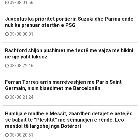
09/08 01:56
Juventus ka prioritet portierin Suzuki dhe Parma ende
nuk ka pranuar ofertën e PSG
09/08 00:01
Rashford shijon pushimet me festë me vajza me bikini
në një yaht luksoz
08/08 22:46
Ferran Torres arrin marrëveshjen me Paris Saint
Germain, nisin bisedimet me Barcelonën
08/08 21:24
Humbja e madhe e Messit, zbardhen detajet e betejës
së babait të “Pleshtit” me sëmundjen e rëndë: Leo
mendoi të largohej nga Botërori
08/08 20:51