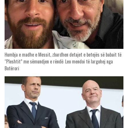
Humbja e madhe e Messit, zbardhen detajet e betejës së babait të
“Pleshtit” me sëmundjen e rëndë: Leo mendoi të largohej nga
Botërori