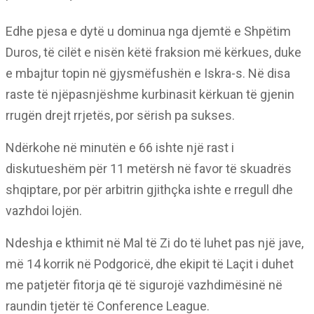
Edhe pjesa e dytë u dominua nga djemtë e Shpëtim
Duros, të cilët e nisën këtë fraksion më kërkues, duke
e mbajtur topin në gjysmëfushën e Iskra-s. Në disa
raste të njëpasnjëshme kurbinasit kërkuan të gjenin
rrugën drejt rrjetës, por sërish pa sukses.
Ndërkohe në minutën e 66 ishte një rast i
diskutueshëm për 11 metërsh në favor të skuadrës
shqiptare, por për arbitrin gjithçka ishte e rregull dhe
vazhdoi lojën.
Ndeshja e kthimit në Mal të Zi do të luhet pas një jave,
më 14 korrik në Podgoricë, dhe ekipit të Laçit i duhet
me patjetër fitorja që të sigurojë vazhdimësinë në
raundin tjetër të Conference League.