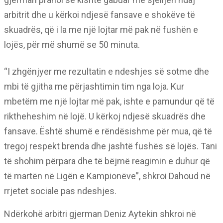
arbitrit dhe u kërkoi ndjesë fansave e shokëve të
skuadrës, që i la me një lojtar më pak në fushën e
lojës, për më shumë se 50 minuta.
“I zhgënjyer me rezultatin e ndeshjes së sotme dhe
mbi të gjitha me përjashtimin tim nga loja. Kur
mbetëm me një lojtar më pak, ishte e pamundur që të
riktheheshim në lojë. U kërkoj ndjesë skuadrës dhe
fansave. Është shumë e rëndësishme për mua, që të
tregoj respekt brenda dhe jashtë fushës së lojës. Tani
të shohim përpara dhe të bëjmë reagimin e duhur që
të martën në Ligën e Kampionëve”, shkroi Dahoud në
rrjetet sociale pas ndeshjes.
Ndërkohë arbitri gjerman Deniz Aytekin shkroi në