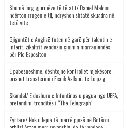
Shumë larg gjurmëve të të atit/ Daniel Maldini
ndërton rrugën e tij, ndryshon shtatë skuadra në
tetë vite
Gjigantët e Anglisë futen në garë për talentin e
Interit, zikaltrit vendosin çmimin marramendës
për Pio Espositon
E pabesueshme, dështojnë kontrollet mjekësore,
prishet transferimi i Fisnik Asllanit te Leipzig
Skandal/ E dashura e Infantinos u pagua nga UEFA,
pretendimi tronditës i “The Telegraph”
Zyrtare/ Nuk u lejua të marrë pjesë në Botëror,
arbitri Artan merr revanshin, do të vendosë