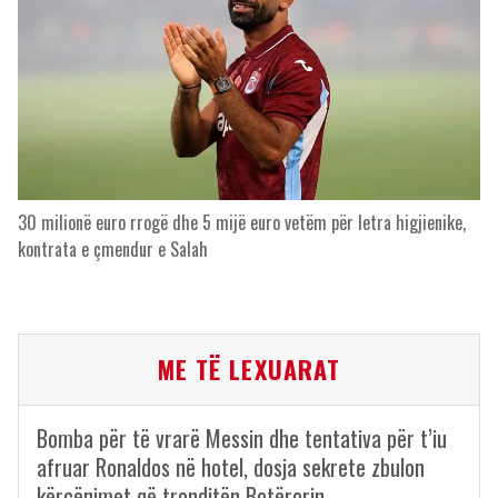
30 milionë euro rrogë dhe 5 mijë euro vetëm për letra higjienike,
kontrata e çmendur e Salah
ME TË LEXUARAT
Bomba për të vrarë Messin dhe tentativa për t’iu
afruar Ronaldos në hotel, dosja sekrete zbulon
kërcënimet që tronditën Botërorin