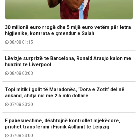
30 milionë euro rrogë dhe 5 mijë euro vetëm për letra
higjienike, kontrata e çmendur e Salah
08/08 01:15
Lëvizje surprizë te Barcelona, Ronald Araujo kalon me
huazim te Liverpool
08/08 00:03
Topi mitik i golit të Maradonës, ‘Dora e Zotit’ del në
ankand, shitja nis me 2.5 mln dollarë
07/08 23:30
E pabesueshme, dështojnë kontrollet mjekësore,
prishet transferimi i Fisnik Asllanit te Leipzig
07/08 23:00