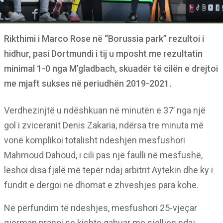
Rikthimi i Marco Rose në “Borussia park” rezultoi i
hidhur, pasi Dortmundi i tij u mposht me rezultatin
minimal 1-0 nga M’gladbach, skuadër të cilën e drejtoi
me mjaft sukses në periudhën 2019-2021.
Verdhezinjtë u ndëshkuan në minutën e 37’ nga një
gol i zviceranit Denis Zakaria, ndërsa tre minuta më
vonë komplikoi totalisht ndeshjen mesfushori
Mahmoud Dahoud, i cili pas një faulli në mesfushë,
lëshoi disa fjalë më tepër ndaj arbitrit Aytekin dhe ky i
fundit e dërgoi në dhomat e zhveshjes para kohe.
Në përfundim të ndeshjes, mesfushori 25-vjeçar
gjerman pranoi se kishte gabuar me sjelljen ndaj