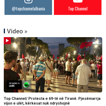
@topchannelalbania
Top Channel
Video »
Top Channel/ Protesta e 69-të në Tiranë. Pjesëmarrja
vijon e ulët, kërkesat nuk ndryshojnë