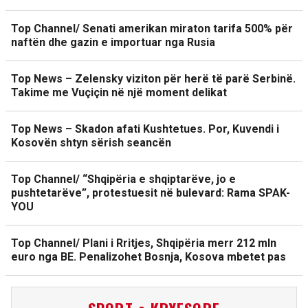
Top Channel/ Senati amerikan miraton tarifa 500% për
naftën dhe gazin e importuar nga Rusia
Top News – Zelensky viziton për herë të parë Serbinë.
Takime me Vuçiçin në një moment delikat
Top News – Skadon afati Kushtetues. Por, Kuvendi i
Kosovën shtyn sërish seancën
Top Channel/ “Shqipëria e shqiptarëve, jo e
pushtetarëve”, protestuesit në bulevard: Rama SPAK-
YOU
Top Channel/ Plani i Rritjes, Shqipëria merr 212 mln
euro nga BE. Penalizohet Bosnja, Kosova mbetet pas