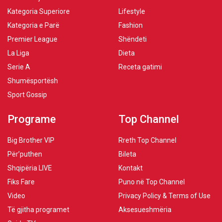
Kategoria Superiore
Lifestyle
Kategoria e Parë
Fashion
Premier League
Shëndeti
La Liga
Dieta
Serie A
Receta gatimi
Shumësportësh
Sport Gossip
Programe
Top Channel
Big Brother VIP
Rreth Top Channel
Për’puthen
Bileta
Shqipëria LIVE
Kontakt
Fiks Fare
Puno në Top Channel
Video
Privacy Policy & Terms of Use
Të gjitha programet
Aksesueshmëria