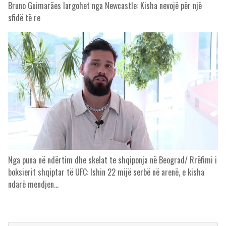
Bruno Guimarães largohet nga Newcastle: Kisha nevojë për një
sfidë të re
Nga puna në ndërtim dhe skelat te shqiponja në Beograd/ Rrëfimi i
boksierit shqiptar të UFC: Ishin 22 mijë serbë në arenë, e kisha
ndarë mendjen…