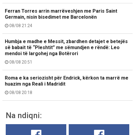
Ferran Torres arrin marrëveshjen me Paris Saint
Germain, nisin bisedimet me Barcelonën
08/08 21:24
Humbja e madhe e Messit, zbardhen detajet e betejës
së babait të “Pleshtit” me sëmundjen e rëndë: Leo
mendoi të largohej nga Botërori
08/08 20:51
Roma e ka seriozisht për Endrick, kërkon ta marrë me
huazim nga Reali i Madridit
08/08 20:18
Na ndiqni: