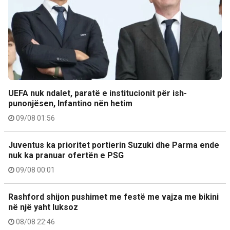
UEFA nuk ndalet, paratë e institucionit për ish-
punonjësen, Infantino nën hetim
09/08 01:56
Juventus ka prioritet portierin Suzuki dhe Parma ende
nuk ka pranuar ofertën e PSG
09/08 00:01
Rashford shijon pushimet me festë me vajza me bikini
në një yaht luksoz
08/08 22:46