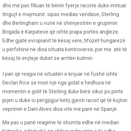
dhe më pas filluan të bënin fyerje raciste duke imituar
tingujt e majmunit. sipas medias vendase, Sterling
dhe Berlingham u vunë në shënjestrën e grupimin
Brigada e Karpateve që ishte prapa portës angleze.
Edhe gjatë evropianit të kësaj vere, tifozët hungarezë
u përfshinë në disa situata kontroverse, por me atë të
kësaj të enjteje duket se arritën kulmin.
I pari që reagoi në situatën e krijuar në fushë ishte
Declan Rice se mori një nga gotat e hedhura në
momentin e golit të Sterling duke bërë sikur po pinte
pijen u duke iu përgjigjur këtij gjesti racist që të kujton
veprimin e Dani Alves disa vite më parë në Spanjë.
Ma pas u panë reagime të shumta edhe në median