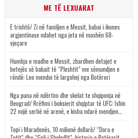
ME TË LEXUARAT
E trishtë/ Zi në familjen e Messit, babai i ikones
argjentinase ndahet nga jeta në moshën 68-
vjeçare
Humbja e madhe e Messit, zbardhen detajet e
betejës së babait të “Pleshtit” me sëmundjen e
rëndë: Leo mendoi të largohej nga Botërori
Nga puna në ndërtim dhe skelat te shqiponja në
Beograd/ Rrëfimi i boksierit shqiptar të UFC: Ishin
22 mijë serbë në arenë, e kisha ndarë mendjen…
Topi i Maradonës, 10 milionë dollarë/ “Dora e
Zotit” dhe “Goli i Shekullit”, historia e Botërorit