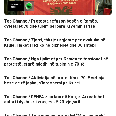
Top Channel/ Protesta refuzon besën e Ramës,
qytetarët 70 ditë tubim përpara Kryeministrisë
Top Channel/ Zjarri, thirrje urgjente për evakuim në
Krujë. Flakët rrezikojnë bizneset dhe 30 shtëpi
Top Channel/ Nga fjalimet për Ramën te tensionet në
protestë, çfarë ndodhi në tubimin e 70-të
Top Channel/ Aktivistja në protestën e 70: E vetmja
besë që të japim, s’largohemi pa ikur ti
Top Channel/ RENEA zbarkon në Korçë. Arrestohet
autori i dyshuar i vrasjes së 20-vjeçarit
Top Channel/ Tensione në protestë! “Mos më prek”,