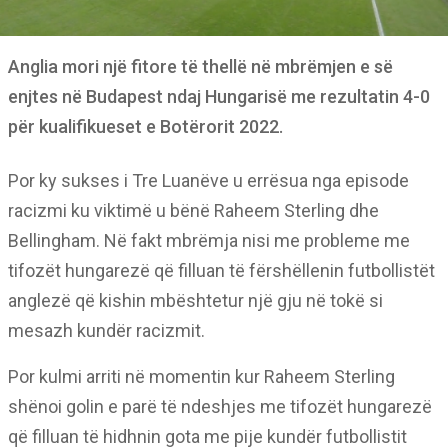
Anglia mori një fitore të thellë në mbrëmjen e së
enjtes në Budapest ndaj Hungarisë me rezultatin 4-0
për kualifikueset e Botërorit 2022.
Por ky sukses i Tre Luanëve u errësua nga episode
racizmi ku viktimë u bënë Raheem Sterling dhe
Bellingham. Në fakt mbrëmja nisi me probleme me
tifozët hungarezë që filluan të fërshëllenin futbollistët
anglezë që kishin mbështetur një gju në tokë si
mesazh kundër racizmit.
Por kulmi arriti në momentin kur Raheem Sterling
shënoi golin e parë të ndeshjes me tifozët hungarezë
që filluan të hidhnin gota me pije kundër futbollistit