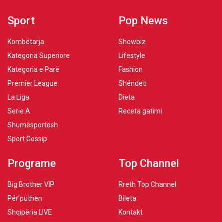
Sport
Pop News
Kombëtarja
Showbiz
Kategoria Superiore
Lifestyle
Kategoria e Parë
Fashion
Premier League
Shëndeti
La Liga
Dieta
Serie A
Receta gatimi
Shumësportësh
Sport Gossip
Programe
Top Channel
Big Brother VIP
Rreth Top Channel
Për’puthen
Bileta
Shqipëria LIVE
Kontakt