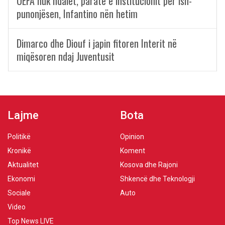
UEFA nuk ndalet, paratë e institucionit për ish-
punonjësen, Infantino nën hetim
Dimarco dhe Diouf i japin fitoren Interit në
miqësoren ndaj Juventusit
Lajme
Bota
Politikë
Opinion
Kronikë
Koment
Aktualitet
Kosova dhe Rajoni
Ekonomi
Shkencë dhe Teknologji
Sociale
Auto
Video
Top News LIVE