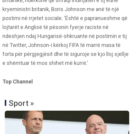
britanike, ndërkohë që shfaqi indinjatën e tij edhe
kryeministri britanik, Boris Johnson me anë të një
postimi në rrjetet sociale. ‘Është e papranueshme që
lojtarët e Anglisë të pësonin fyerje raciste në
ndeshjen ndaj Hungarisë-shkruante në postimin e tij
në Twitter, Johnson-i kërkoj FIFA të marrë masa të
forta për përgjegjësit dhe të siguroje se kjo lloj sjellje
e shëmtuar të mos shihet më kurrë.’
Top Channel
Sport »