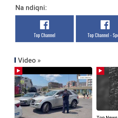
Na ndiqni:
Top Channel
Top Channel - Sp
Video »
Top News –