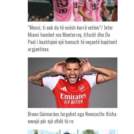
“Messi, ti nuk do të ecësh kurrë vetëm”/ Inter
Miami humbet me Monterrey, tifozët dhe De
Paul i kushtojnë një homazh të veçantë kapitenit
argjentinas
Bruno Guimarães largohet nga Newcastle: Kisha
nevojë për një sfidë të re