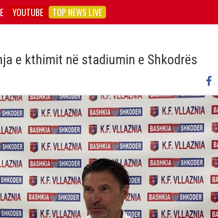
E
YOUTUBE
TOP NEWS LIVE
hja e kthimit në stadiumin e Shkodrës