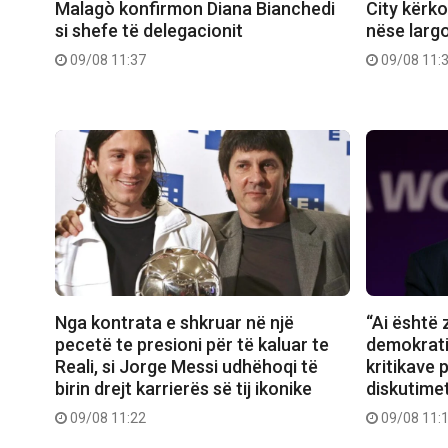
Malagò konfirmon Diana Bianchedi
City kërk
si shefe të delegacionit
nëse larg
09/08 11:37
09/08 11:
Nga kontrata e shkruar në një
“Ai është
pecetë te presioni për të kaluar te
demokrati
Reali, si Jorge Messi udhëhoqi të
kritikave 
birin drejt karrierës së tij ikonike
diskutimet
09/08 11:22
09/08 11: