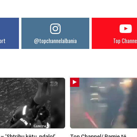
ort
@topchannelalbania
Top Channe
 ‘Shtrihu këtu, ndalo!’
Top Channel/ Pamje të