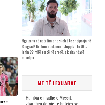
Nga puna në ndërtim dhe skelat te shqiponja në
Beograd/ Rrëfimi i boksierit shqiptar të UFC:
Ishin 22 mijë serbë në arenë, e kisha ndarë
mendjen…
ME TË LEXUARAT
Humbja e madhe e Messit,
kurrë
zbardhen detajet e betejës së