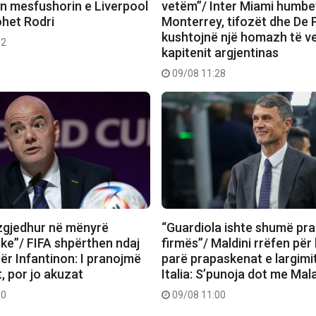
on mesfushorin e Liverpool
vetëm”/ Inter Miami humb
ohet Rodri
Monterrey, tifozët dhe De P
kushtojnë një homazh të v
32
kapitenit argjentinas
09/08 11:28
 zgjedhur në mënyrë
“Guardiola ishte shumë pr
ke”/ FIFA shpërthen ndaj
firmës”/ Maldini rrëfen për
për Infantinon: I pranojmë
parë prapaskenat e largimi
, por jo akuzat
Italia: S’punoja dot me Mal
10
09/08 11:00