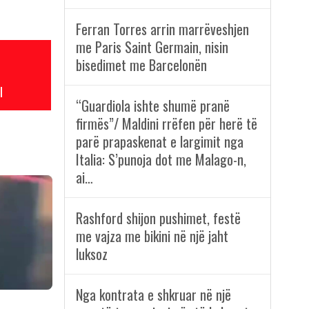
Ferran Torres arrin marrëveshjen
me Paris Saint Germain, nisin
bisedimet me Barcelonën
l
“Guardiola ishte shumë pranë
firmës”/ Maldini rrëfen për herë të
parë prapaskenat e largimit nga
Italia: S’punoja dot me Malago-n,
ai…
Rashford shijon pushimet, festë
me vajza me bikini në një jaht
luksoz
Nga kontrata e shkruar në një