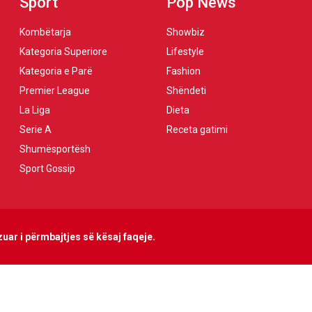
Sport
Pop News
Kombëtarja
Showbiz
Kategoria Superiore
Lifestyle
Kategoria e Parë
Fashion
Premier League
Shëndeti
La Liga
Dieta
Serie A
Receta gatimi
Shumësportësh
Sport Gossip
uar i përmbajtjes së kësaj faqeje.