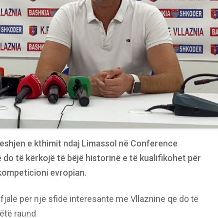
ndeshjen e kthimit ndaj Limassol në Conference
o të kërkojë të bëjë historinë e të kualifikohet për
 kompeticioni evropian.
fjalë për një sfidë interesante me Vllazninë që do të
këtë raund