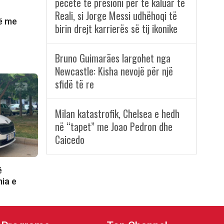
pecetë te presioni për të kaluar te
Reali, si Jorge Messi udhëhoqi të
të me
birin drejt karrierës së tij ikonike
Bruno Guimarães largohet nga
Newcastle: Kisha nevojë për një
sfidë të re
Milan katastrofik, Chelsea e hedh
në “tapet” me Joao Pedron dhe
Caicedo
ë
ia e