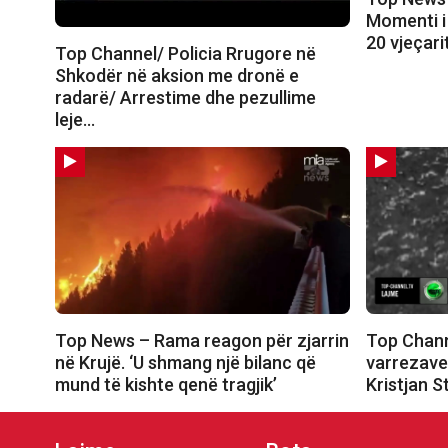
Momenti i 
20 vjeçar
Top Channel/ Policia Rrugore në
Shkodër në aksion me dronë e
radarë/ Arrestime dhe pezullime
leje…
Top News – Rama reagon për zjarrin
Top Chann
në Krujë. ‘U shmang një bilanc që
varrezave,
mund të kishte qenë tragjik’
Kristjan S