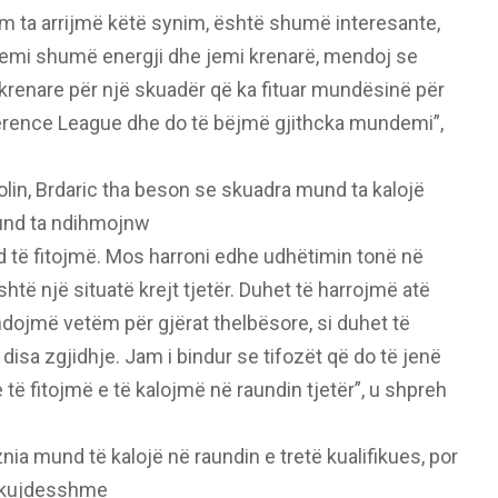
am ta arrijmë këtë synim, është shumë interesante,
kemi shumë energji dhe jemi krenarë, mendoj se
 krenare për një skuadër që ka fituar mundësinë për
nference League dhe do të bëjmë gjithcka mundemi”,
lin, Brdaric tha beson se skuadra mund ta kalojë
und ta ndihmojnw
të fitojmë. Mos harroni edhe udhëtimin tonë në
htë një situatë krejt tjetër. Duhet të harrojmë atë
dojmë vetëm për gjërat thelbësore, si duhet të
isa zgjidhje. Jam i bindur se tifozët që do të jenë
të fitojmë e të kalojmë në raundin tjetër”, u shpreh
znia mund të kalojë në raundin e tretë kualifikues, por
e kujdesshme