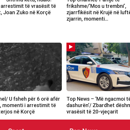
arrestimit të vrasësit të
frikshme/’Mos u trembni’,
it, Joan Zuko në Korçë
zjarrfikësit në Krujë në luf
zjarrin, momenti…
el/ U fsheh për 6 orë afër
Top News – ‘Më ngacmoi t
 momenti i arrestimit të
dashurën’/ Zbardhet dëshm
terjos në Korçë
vrasësit të 20-vjeçarit