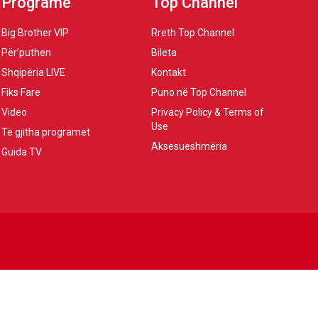
Programe
Top Channel
Big Brother VIP
Rreth Top Channel
Për’puthen
Bileta
Shqipëria LIVE
Kontakt
Fiks Fare
Puno në Top Channel
Video
Privacy Policy & Terms of
Use
Të gjitha programet
Aksesueshmëria
Guida TV