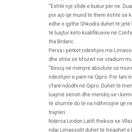
“Është një sfidë e bukur për ne. Du
por ajo që mund të them është se 
edhe e gjithë Shkodra duhet të jetë
të luajtur këto kualifikuese në Co
tha Brdaric.
Përsa i përket ndeshjes me Limasso
dhe shtoi se tifozwt nw stadium m
“Besoj në mënyrë absolute se mund 
ndeshjen e parë në Qipro. Por tani ës
cfarë ndodhi në Qipro. Duhet të men
luajmë sërish dhe mendoj se i kemi d
të shumtë do të na ndihmojnë që ne 
trajneri.
Ndërsa Liridon Latifi theksoi se Vlla
ndaj Limassolit duhet të tregohet 