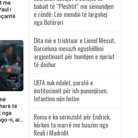
et me
babait të “Pleshtit” me sëmundjen
aul i
e rëndë: Leo mendoi të largohej
eçantë
nga Botërori
Dita më e trishtuar e Lionel Messit,
Barcelona mesazh ngushëllimi
argjentinasit për humbjen e njeriut
të dashur
UEFA nuk ndalet, paratë e
institucionit për ish-punonjësen,
Infantino nën hetim
anë
 herë të
t nga
Roma e ka seriozisht për Endrick,
ago-n, ai…
kërkon ta marrë me huazim nga
Reali i Madridit