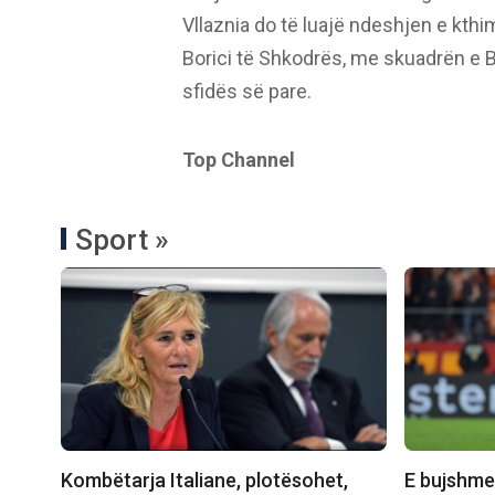
Vllaznia do të luajë ndeshjen e kth
Borici të Shkodrës, me skuadrën e 
sfidës së pare.
Top Channel
Sport »
Kombëtarja Italiane, plotësohet,
E bujshme