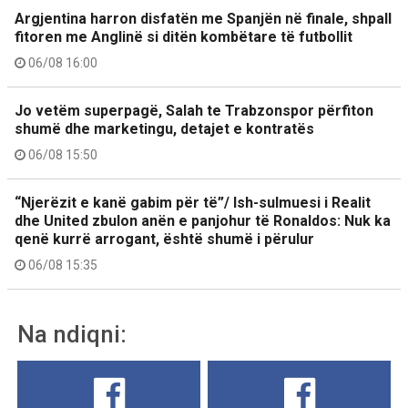
Argjentina harron disfatën me Spanjën në finale, shpall
fitoren me Anglinë si ditën kombëtare të futbollit
06/08 16:00
Jo vetëm superpagë, Salah te Trabzonspor përfiton
shumë dhe marketingu, detajet e kontratës
06/08 15:50
“Njerëzit e kanë gabim për të”/ Ish-sulmuesi i Realit
dhe United zbulon anën e panjohur të Ronaldos: Nuk ka
qenë kurrë arrogant, është shumë i përulur
06/08 15:35
Na ndiqni: