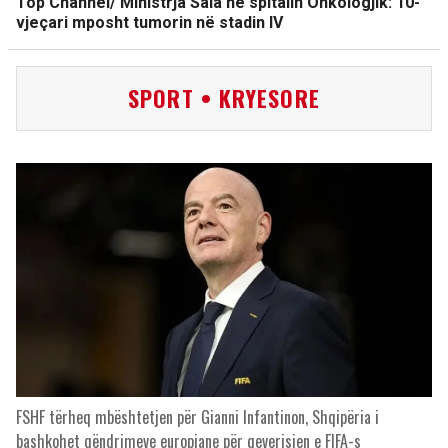
Top Channel/ Ministrja Sala në spitalin Onkologjik: 10-
vjeçari mposht tumorin në stadin IV
SPORT • KRYESORE
FSHF tërheq mbështetjen për Gianni Infantinon, Shqipëria i
bashkohet qëndrimeve europiane për qeverisjen e FIFA-s