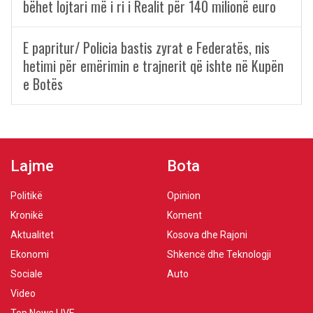
bëhet lojtari më i ri i Realit për 140 milionë euro
E papritur/ Policia bastis zyrat e Federatës, nis
hetimi për emërimin e trajnerit që ishte në Kupën
e Botës
Lajme
Bota
Politikë
Opinion
Kronikë
Koment
Aktualitet
Kosova dhe Rajoni
Ekonomi
Shkencë dhe Teknologji
Sociale
Auto
Video