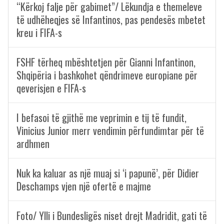
“Kërkoj falje për gabimet”/ Lëkundja e themeleve
të udhëheqjes së Infantinos, pas pendesës mbetet
kreu i FIFA-s
FSHF tërheq mbështetjen për Gianni Infantinon,
Shqipëria i bashkohet qëndrimeve europiane për
qeverisjen e FIFA-s
I befasoi të gjithë me veprimin e tij të fundit,
Vinicius Junior merr vendimin përfundimtar për të
ardhmen
Nuk ka kaluar as një muaj si ‘i papunë’, për Didier
Deschamps vjen një ofertë e majme
Foto/ Ylli i Bundesligës niset drejt Madridit, gati të