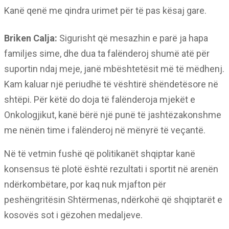
Kanë qenë me qindra urimet për të pas kësaj gare.
Briken Calja:
Sigurisht që mesazhin e parë ja hapa
familjes sime, dhe dua ta falënderoj shumë atë për
suportin ndaj meje, janë mbështetësit më të mëdhenj.
Kam kaluar një periudhë të vështirë shëndetësore në
shtëpi. Për këtë do doja të falënderoja mjekët e
Onkologjikut, kanë bërë një punë të jashtëzakonshme
me nënën time i falënderoj në mënyrë të veçantë.
Në të vetmin fushë që politikanët shqiptar kanë
konsensus të plotë është rezultati i sportit në arenën
ndërkombëtare, por kaq nuk mjafton për
peshëngritësin Shtërmenas, ndërkohë që shqiptarët e
kosovës sot i gëzohen medaljeve.