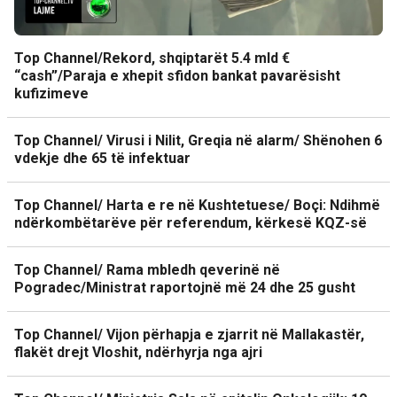
Top Channel/Rekord, shqiptarët 5.4 mld €
“cash”/Paraja e xhepit sfidon bankat pavarësisht
kufizimeve
Top Channel/ Virusi i Nilit, Greqia në alarm/ Shënohen 6
vdekje dhe 65 të infektuar
Top Channel/ Harta e re në Kushtetuese/ Boçi: Ndihmë
ndërkombëtarëve për referendum, kërkesë KQZ-së
Top Channel/ Rama mbledh qeverinë në
Pogradec/Ministrat raportojnë më 24 dhe 25 gusht
Top Channel/ Vijon përhapja e zjarrit në Mallakastër,
flakët drejt Vloshit, ndërhyrja nga ajri