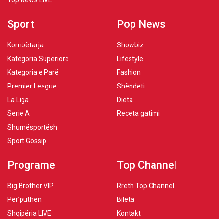
Top News LIVE
Sport
Pop News
Kombëtarja
Showbiz
Kategoria Superiore
Lifestyle
Kategoria e Parë
Fashion
Premier League
Shëndeti
La Liga
Dieta
Serie A
Receta gatimi
Shumësportësh
Sport Gossip
Programe
Top Channel
Big Brother VIP
Rreth Top Channel
Për’puthen
Bileta
Shqipëria LIVE
Kontakt