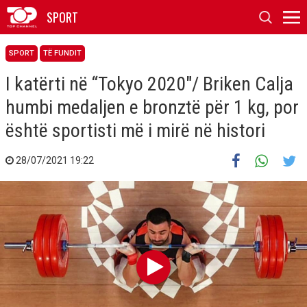
SPORT
SPORT
TË FUNDIT
I katërti në “Tokyo 2020″/ Briken Calja
humbi medaljen e bronztë për 1 kg, por
është sportisti më i mirë në histori
28/07/2021 19:22