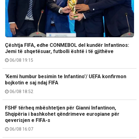
Çështja FIFA, edhe CONMEBOL del kundër Infantinos:
Jemi të shqetësuar, futbolli është i të gjithëve
06/08 19:15
‘Kemi humbur besimin te Infantino’/ UEFA konfirmon
bojkotin e saj ndaj FIFA
06/08 18:52
FSHF tërheq mbështetjen për Gianni Infantinon,
Shqipëria i bashkohet qëndrimeve europiane për
qeverisjen e FIFA-s
06/08 16:07