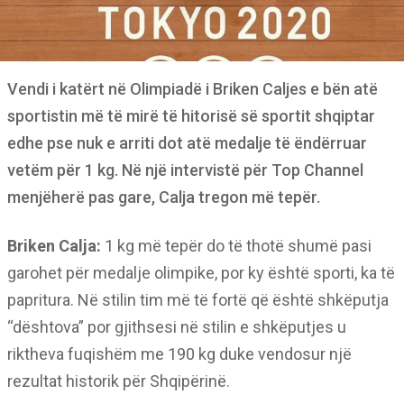
Vendi i katërt në Olimpiadë i Briken Caljes e bën atë
sportistin më të mirë të hitorisë së sportit shqiptar
edhe pse nuk e arriti dot atë medalje të ëndërruar
vetëm për 1 kg. Në një intervistë për Top Channel
menjëherë pas gare, Calja tregon më tepër.
Briken Calja:
1 kg më tepër do të thotë shumë pasi
garohet për medalje olimpike, por ky është sporti, ka të
papritura. Në stilin tim më të fortë që është shkëputja
“dështova” por gjithsesi në stilin e shkëputjes u
riktheva fuqishëm me 190 kg duke vendosur një
rezultat historik për Shqipërinë.