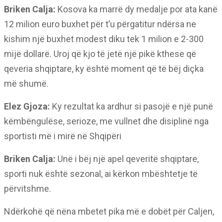
Briken Calja:
Kosova ka marrë dy medalje por ata kanë
12 milion euro buxhet për t’u përgatitur ndërsa ne
kishim një buxhet modest diku tek 1 milion e 2-300
mijë dollarë. Uroj që kjo të jetë një pikë kthese që
qeveria shqiptare, ky është moment që të bëj diçka
më shumë.
Elez Gjoza:
Ky rezultat ka ardhur si pasojë e një punë
këmbëngulëse, serioze, me vullnet dhe disiplinë nga
sportisti më i mirë në Shqipëri
Briken Calja:
Unë i bëj një apel qeveritë shqiptare,
sporti nuk është sezonal, ai kërkon mbështetje të
përvitshme.
Ndërkohë që nëna mbetet pika më e dobët për Caljen,