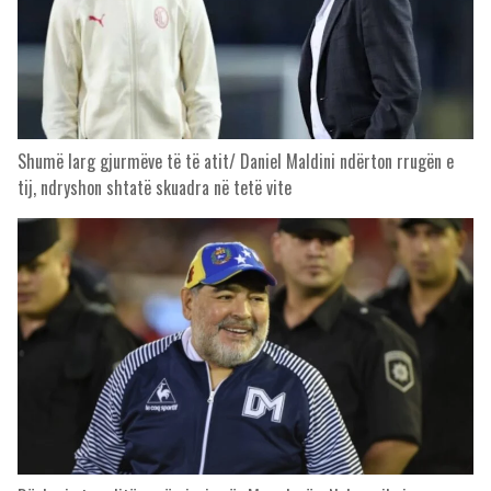
Shumë larg gjurmëve të të atit/ Daniel Maldini ndërton rrugën e
tij, ndryshon shtatë skuadra në tetë vite