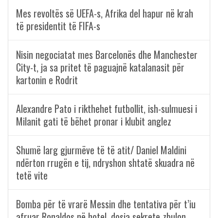
Mes revoltës së UEFA-s, Afrika del hapur në krah
të presidentit të FIFA-s
Nisin negociatat mes Barcelonës dhe Manchester
City-t, ja sa pritet të paguajnë katalanasit për
kartonin e Rodrit
Alexandre Pato i rikthehet futbollit, ish-sulmuesi i
Milanit gati të bëhet pronar i klubit anglez
Shumë larg gjurmëve të të atit/ Daniel Maldini
ndërton rrugën e tij, ndryshon shtatë skuadra në
tetë vite
Bomba për të vrarë Messin dhe tentativa për t’iu
afruar Ronaldos në hotel, dosja sekrete zbulon