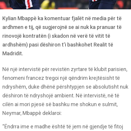
Kylian Mbappè ka komentuar fjalët në media për të
ardhmen e tij, që sugjerojnë se ai nuk ka pranuar të
rinovojë kontratën (i skadon në verë të vitit të
ardhshëm) pasi dëshiron t’i bashkohet Realit të
Madridit.
Në një intervistë për revistën zyrtare të klubit parisien,
fenomeni francez tregoi një qëndrim krejtësisht të
ndryshëm, duke dhënë përshtypjen se absolutisht nuk
dëshiron të ndryshojë ambient. Në intervistë, në të
cilën ai mori pjesë së bashku me shokun e sulmit,
Neymar, Mbappè deklaroi:
“Ëndrra ime e madhe është të jem në gjendje të fitoj