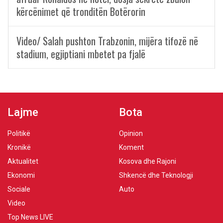
kërcënimet që tronditën Botërorin
Video/ Salah pushton Trabzonin, mijëra tifozë në
stadium, egjiptiani mbetet pa fjalë
Lajme
Bota
Politikë
Opinion
Kronikë
Koment
Aktualitet
Kosova dhe Rajoni
Ekonomi
Shkencë dhe Teknologji
Sociale
Auto
Video
Top News LIVE