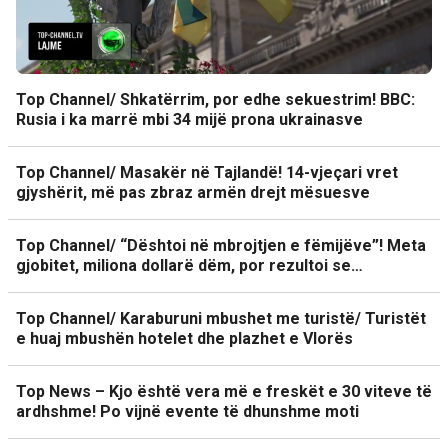
Top Channel/ Shkatërrim, por edhe sekuestrim! BBC:
Rusia i ka marrë mbi 34 mijë prona ukrainasve
Top Channel/ Masakër në Tajlandë! 14-vjeçari vret
gjyshërit, më pas zbraz armën drejt mësuesve
Top Channel/ “Dështoi në mbrojtjen e fëmijëve”! Meta
gjobitet, miliona dollarë dëm, por rezultoi se…
Top Channel/ Karaburuni mbushet me turistë/ Turistët
e huaj mbushën hotelet dhe plazhet e Vlorës
Top News – Kjo është vera më e freskët e 30 viteve të
ardhshme! Po vijnë evente të dhunshme moti