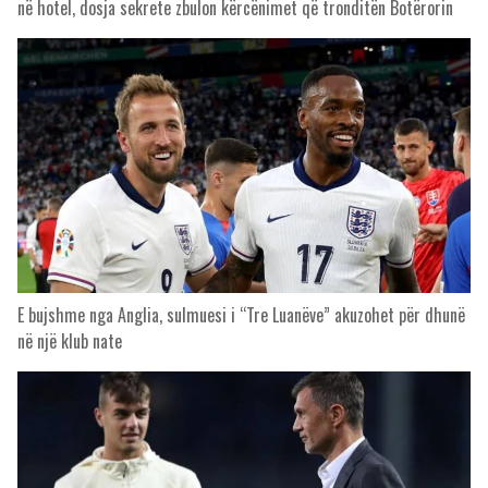
në hotel, dosja sekrete zbulon kërcënimet që tronditën Botërorin
E bujshme nga Anglia, sulmuesi i “Tre Luanëve” akuzohet për dhunë
në një klub nate