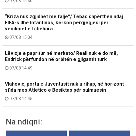
07/08 15:30
“Kriza nuk zgjidhet me falje”/ Tebas shpërthen ndaj
FIFA-s dhe Infantinos, kërkon përgjegjësi për
vendimet e fshehura
07/08 15:04
Lëvizje e papritur në merkato/ Reali nuk e do më,
Endrick përfundon në orbitën e gjigantit turk
07/08 14:49
Vlahovic, porta e Juventusit nuk u rihap, në horizont
sfida mes Atletico e Besiktas për sulmuesin
07/08 14:45
Na ndiqni: