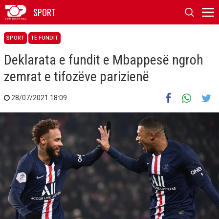
SPORT
SPORT
TË FUNDIT
Deklarata e fundit e Mbappesë ngroh
zemrat e tifozëve parizienë
28/07/2021 18:09