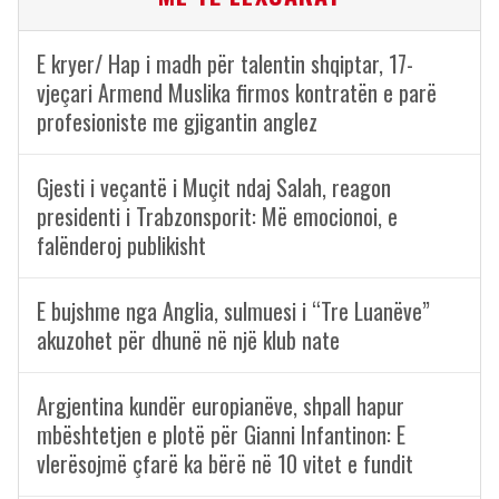
E kryer/ Hap i madh për talentin shqiptar, 17-
vjeçari Armend Muslika firmos kontratën e parë
profesioniste me gjigantin anglez
Gjesti i veçantë i Muçit ndaj Salah, reagon
presidenti i Trabzonsporit: Më emocionoi, e
falënderoj publikisht
E bujshme nga Anglia, sulmuesi i “Tre Luanëve”
akuzohet për dhunë në një klub nate
Argjentina kundër europianëve, shpall hapur
mbështetjen e plotë për Gianni Infantinon: E
vlerësojmë çfarë ka bërë në 10 vitet e fundit