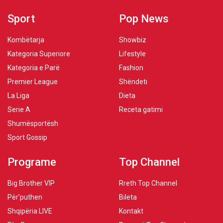
Sport
Pop News
Kombëtarja
Showbiz
Kategoria Superiore
Lifestyle
Kategoria e Parë
Fashion
Premier League
Shëndeti
La Liga
Dieta
Serie A
Receta gatimi
Shumësportësh
Sport Gossip
Programe
Top Channel
Big Brother VIP
Rreth Top Channel
Për’puthen
Bileta
Shqipëria LIVE
Kontakt