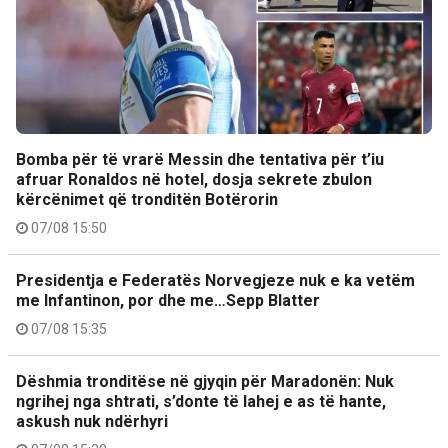
Bomba për të vrarë Messin dhe tentativa për t’iu
afruar Ronaldos në hotel, dosja sekrete zbulon
kërcënimet që tronditën Botërorin
07/08 15:50
Presidentja e Federatës Norvegjeze nuk e ka vetëm
me Infantinon, por dhe me…Sepp Blatter
07/08 15:35
Dëshmia tronditëse në gjyqin për Maradonën: Nuk
ngrihej nga shtrati, s’donte të lahej e as të hante,
askush nuk ndërhyri