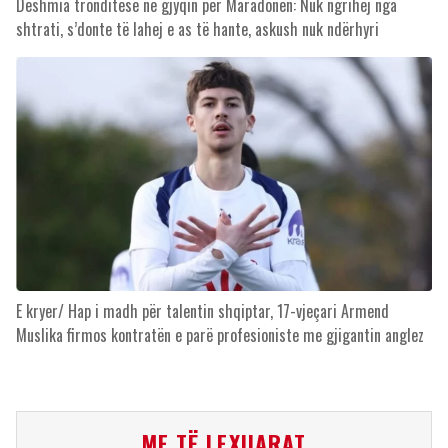
Dëshmia tronditëse në gjyqin për Maradonën: Nuk ngrihej nga
shtrati, s’donte të lahej e as të hante, askush nuk ndërhyri
E kryer/ Hap i madh për talentin shqiptar, 17-vjeçari Armend
Muslika firmos kontratën e parë profesioniste me gjigantin anglez
ME TË LEXUARAT