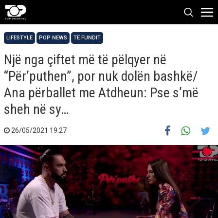
LIFESTYLE
POP NEWS
TË FUNDIT
Një nga çiftet më të pëlqyer në
“Për’puthen”, por nuk dolën bashkë/
Ana përballet me Atdheun: Pse s’më
sheh në sy…
26/05/2021 19:27