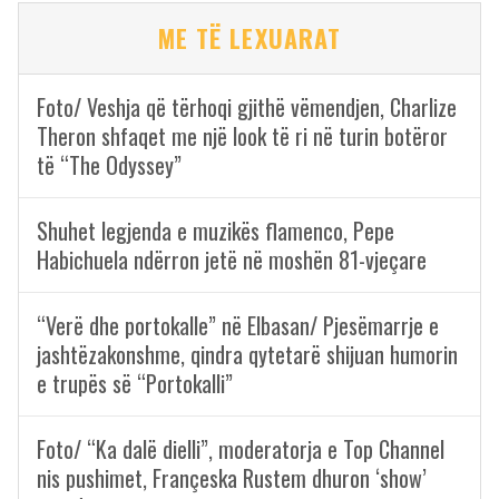
ME TË LEXUARAT
Foto/ Veshja që tërhoqi gjithë vëmendjen, Charlize
Theron shfaqet me një look të ri në turin botëror
të “The Odyssey”
Shuhet legjenda e muzikës flamenco, Pepe
Habichuela ndërron jetë në moshën 81-vjeçare
“Verë dhe portokalle” në Elbasan/ Pjesëmarrje e
jashtëzakonshme, qindra qytetarë shijuan humorin
e trupës së “Portokalli”
Foto/ “Ka dalë dielli”, moderatorja e Top Channel
nis pushimet, Françeska Rustem dhuron ‘show’