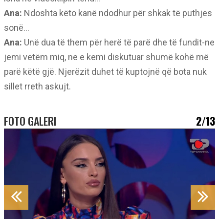
Ana:
Ndoshta këto kanë ndodhur për shkak të puthjes
sonë…
Ana:
Unë dua të them për herë të parë dhe të fundit-ne
jemi vetëm miq, ne e kemi diskutuar shumë kohë më
parë këtë gjë. Njerëzit duhet të kuptojnë që bota nuk
sillet rreth askujt.
FOTO GALERI
2/13