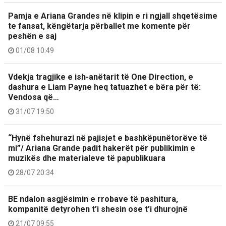
Pamja e Ariana Grandes në klipin e ri ngjall shqetësime
te fansat, këngëtarja përballet me komente për
peshën e saj
01/08 10:49
Vdekja tragjike e ish-anëtarit të One Direction, e
dashura e Liam Payne heq tatuazhet e bëra për të:
Vendosa që…
31/07 19:50
“Hynë fshehurazi në pajisjet e bashkëpunëtorëve të
mi”/ Ariana Grande padit hakerët për publikimin e
muzikës dhe materialeve të papublikuara
28/07 20:34
BE ndalon asgjësimin e rrobave të pashitura,
kompanitë detyrohen t’i shesin ose t’i dhurojnë
21/07 09:55