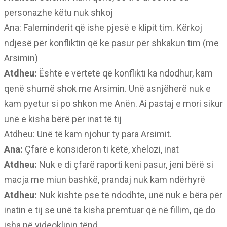
personazhe këtu nuk shkoj
Ana: Faleminderit që ishe pjesë e klipit tim. Kërkoj
ndjesë për konfliktin që ke pasur për shkakun tim (me
Arsimin)
Atdheu:
Është e vërtetë që konflikti ka ndodhur, kam
qenë shumë shok me Arsimin. Unë asnjëherë nuk e
kam pyetur si po shkon me Anën. Ai pastaj e mori sikur
unë e kisha bërë për inat të tij
Atdheu: Unë të kam njohur ty para Arsimit.
Ana:
Çfarë e konsideron ti këtë, xhelozi, inat
Atdheu:
Nuk e di çfarë raporti keni pasur, jeni bërë si
macja me miun bashkë, prandaj nuk kam ndërhyrë
Atdheu:
Nuk kishte pse të ndodhte, unë nuk e bëra për
inatin e tij se unë ta kisha premtuar që në fillim, që do
isha në videoklipin tënd…