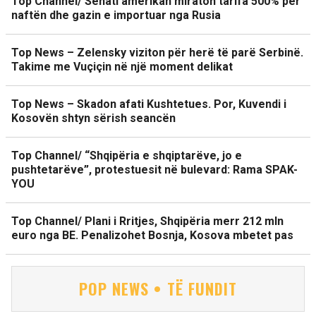
Top Channel/ Senati amerikan miraton tarifa 500% për
naftën dhe gazin e importuar nga Rusia
Top News – Zelensky viziton për herë të parë Serbinë.
Takime me Vuçiçin në një moment delikat
Top News – Skadon afati Kushtetues. Por, Kuvendi i
Kosovën shtyn sërish seancën
Top Channel/ “Shqipëria e shqiptarëve, jo e
pushtetarëve”, protestuesit në bulevard: Rama SPAK-
YOU
Top Channel/ Plani i Rritjes, Shqipëria merr 212 mln
euro nga BE. Penalizohet Bosnja, Kosova mbetet pas
POP NEWS • TË FUNDIT