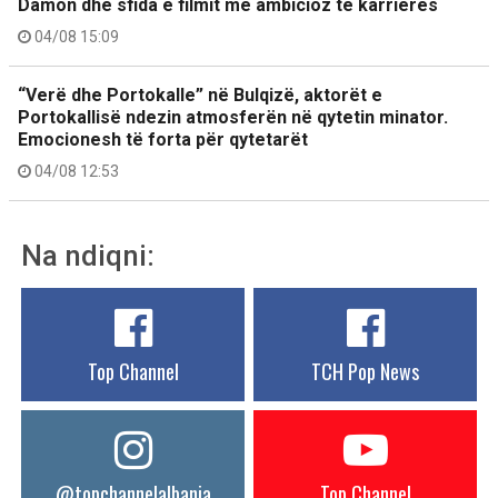
Damon dhe sfida e filmit më ambicioz të karrierës
04/08 15:09
“Verë dhe Portokalle” në Bulqizë, aktorët e
Portokallisë ndezin atmosferën në qytetin minator.
Emocionesh të forta për qytetarët
04/08 12:53
Na ndiqni:
Top Channel
TCH Pop News
@topchannelalbania
Top Channel