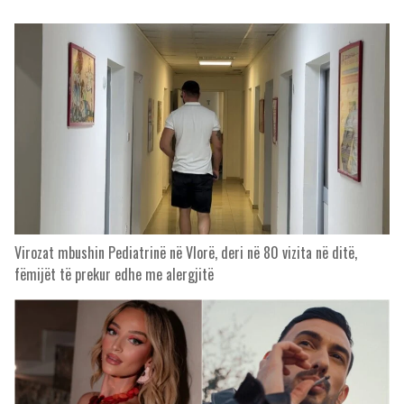
Virozat mbushin Pediatrinë në Vlorë, deri në 80 vizita në ditë,
fëmijët të prekur edhe me alergjitë