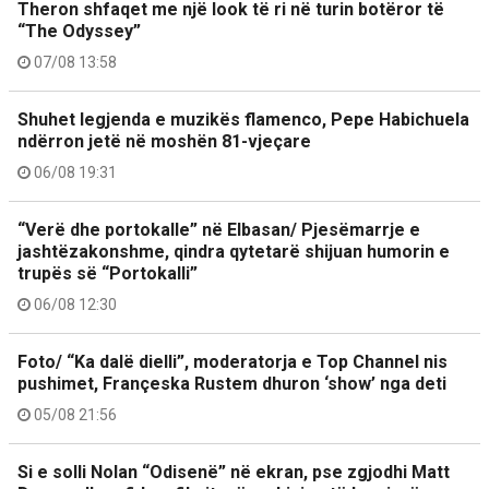
Theron shfaqet me një look të ri në turin botëror të
“The Odyssey”
07/08 13:58
Shuhet legjenda e muzikës flamenco, Pepe Habichuela
ndërron jetë në moshën 81-vjeçare
06/08 19:31
“Verë dhe portokalle” në Elbasan/ Pjesëmarrje e
jashtëzakonshme, qindra qytetarë shijuan humorin e
trupës së “Portokalli”
06/08 12:30
Foto/ “Ka dalë dielli”, moderatorja e Top Channel nis
pushimet, Françeska Rustem dhuron ‘show’ nga deti
05/08 21:56
Si e solli Nolan “Odisenë” në ekran, pse zgjodhi Matt