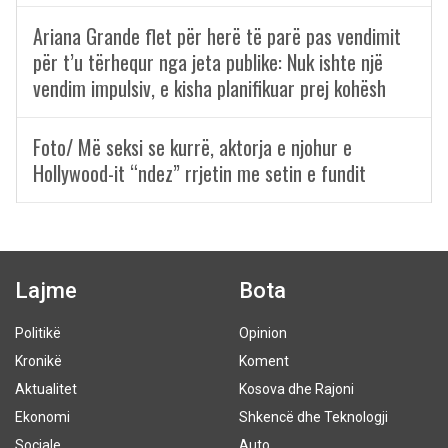
Ariana Grande flet për herë të parë pas vendimit
për t’u tërhequr nga jeta publike: Nuk ishte një
vendim impulsiv, e kisha planifikuar prej kohësh
Foto/ Më seksi se kurrë, aktorja e njohur e
Hollywood-it “ndez” rrjetin me setin e fundit
Lajme
Bota
Politikë
Opinion
Kronikë
Koment
Aktualitet
Kosova dhe Rajoni
Ekonomi
Shkencë dhe Teknologji
Sociale
Auto