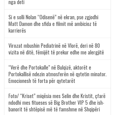
nga deti
Si e solli Nolan “Odisenë” në ekran, pse zgjodhi
Matt Damon dhe sfida e filmit më ambicioz të
karrierës
Virozat mbushin Pediatrinë në Vlorë, deri në 80
vizita në ditë, fëmijët të prekur edhe me alergjitë
“Verë dhe Portokalle” në Bulqizë, aktorët e
Portokallisë ndezin atmosferën në qytetin minator.
Emocionesh të forta për qytetarët
Foto/ “Kriset” miqësia mes Selin dhe Kristit, çfarë
ndodhi mes fitueses së Big Brother VIP 5 dhe ish-
banorit të shtëpisë më të famshme në Shqipëri