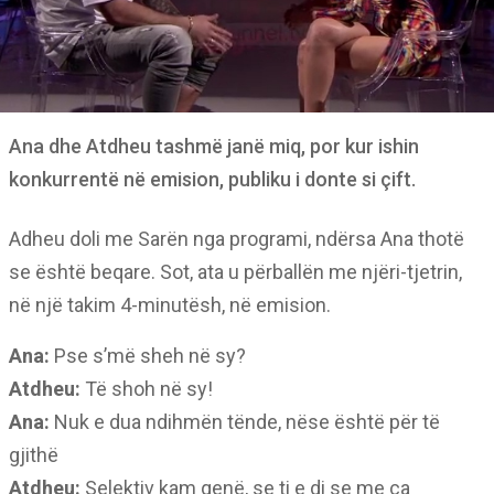
Ana dhe Atdheu tashmë janë miq, por kur ishin
konkurrentë në emision, publiku i donte si çift.
Adheu doli me Sarën nga programi, ndërsa Ana thotë
se është beqare. Sot, ata u përballën me njëri-tjetrin,
në një takim 4-minutësh, në emision.
Ana:
Pse s’më sheh në sy?
Atdheu:
Të shoh në sy!
Ana:
Nuk e dua ndihmën tënde, nëse është për të
gjithë
Atdheu:
Selektiv kam qenë, se ti e di se me ca