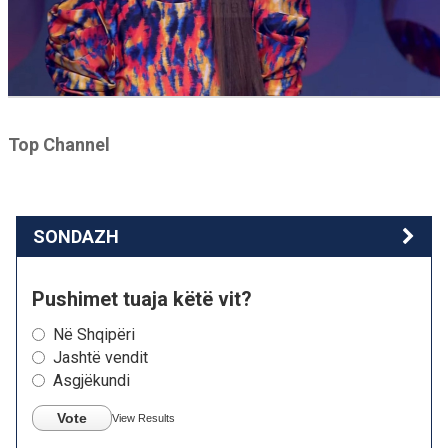
Top Channel
SONDAZH
Pushimet tuaja këtë vit?
Në Shqipëri
Jashtë vendit
Asgjëkundi
Vote
View Results