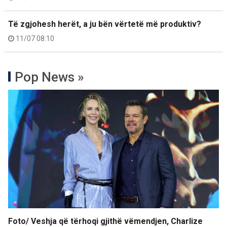
Të zgjohesh herët, a ju bën vërtetë më produktiv?
11/07 08:10
Pop News »
Foto/ Veshja që tërhoqi gjithë vëmendjen, Charlize