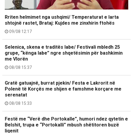
Rriten helmimet nga ushqimi/ Temperaturat e larta
shtojnë rastet, Brataj: Kujdes me zinxhirin ftohës
09/08 12:17
Selenica, skena e traditës labe/ Festivali mbledh 25
grupe, “kënga labe” ngre shqetësimin për bashkimin
me Vlorën
08/08 15:37
Gratë gatuajnë, burrat pjekin/ Festa e Lakrorit në
Polenë të Korçës me shijen e famshme korçare me
serenatat
08/08 15:33
Festë me “Verë dhe Portokalle”, humori ndez qytetin e
Belshit, trupa e “Portokalli” mbush shëtitoren buzë
liqenit