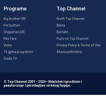
Programe
Top Channel
Big Brother VIP
Rreth Top Channel
Për’puthen
Bileta
Shqipëria LIVE
Kontakt
Fiks Fare
Puno në Top Channel
Video
Privacy Policy & Terms of Use
Të gjitha programet
Aksesueshmëria
Guida TV
© Top Channel 2001 - 2026 • Ndalohet riprodhimi i
paautorizuar i përmbajtjes së kësaj faqeje.