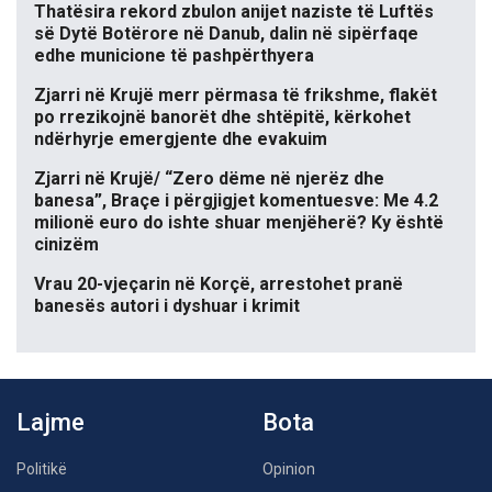
Thatësira rekord zbulon anijet naziste të Luftës
së Dytë Botërore në Danub, dalin në sipërfaqe
edhe municione të pashpërthyera
Zjarri në Krujë merr përmasa të frikshme, flakët
po rrezikojnë banorët dhe shtëpitë, kërkohet
ndërhyrje emergjente dhe evakuim
Zjarri në Krujë/ “Zero dëme në njerëz dhe
banesa”, Braçe i përgjigjet komentuesve: Me 4.2
milionë euro do ishte shuar menjëherë? Ky është
cinizëm
Vrau 20-vjeçarin në Korçë, arrestohet pranë
banesës autori i dyshuar i krimit
Lajme
Bota
Politikë
Opinion