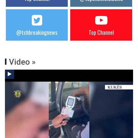
@tchbreakingnews
Top Channel
Video »