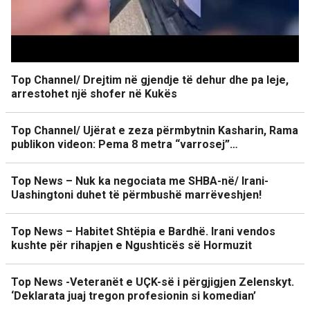
Top Channel/ Drejtim në gjendje të dehur dhe pa leje,
arrestohet një shofer në Kukës
Top Channel/ Ujërat e zeza përmbytnin Kasharin, Rama
publikon videon: Pema 8 metra “varrosej”…
Top News – Nuk ka negociata me SHBA-në/ Irani-
Uashingtoni duhet të përmbushë marrëveshjen!
Top News – Habitet Shtëpia e Bardhë. Irani vendos
kushte për rihapjen e Ngushticës së Hormuzit
Top News -Veteranët e UÇK-së i përgjigjen Zelenskyt.
‘Deklarata juaj tregon profesionin si komedian’