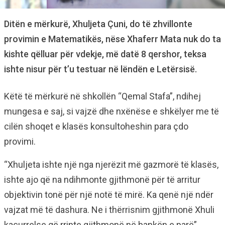
Ditën e mërkurë, Xhuljeta Çuni, do të zhvillonte
provimin e Matematikës, nëse Xhaferr Mata nuk do ta
kishte qëlluar për vdekje, më datë 8 qershor, teksa
ishte nisur për t’u testuar në lëndën e Letërsisë.
Këtë të mërkurë në shkollën “Qemal Stafa”, ndihej
mungesa e saj, si vajzë dhe nxënëse e shkëlyer me të
cilën shoqet e klasës konsultoheshin para çdo
provimi.
“Xhuljeta ishte një nga njerëzit më gazmorë të klasës,
ishte ajo që na ndihmonte gjithmonë për të arritur
objektivin tonë për një notë të mirë. Ka qenë një ndër
vajzat më të dashura. Ne i thërrisnim gjithmonë Xhuli
kaçurrelse që rrinte gjithmonë në bankën e parë”,