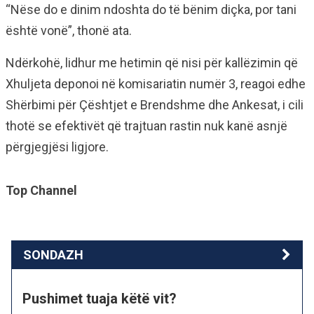
“Nëse do e dinim ndoshta do të bënim diçka, por tani
është vonë”, thonë ata.
Ndërkohë, lidhur me hetimin që nisi për kallëzimin që
Xhuljeta deponoi në komisariatin numër 3, reagoi edhe
Shërbimi për Çështjet e Brendshme dhe Ankesat, i cili
thotë se efektivët që trajtuan rastin nuk kanë asnjë
përgjegjësi ligjore.
Top Channel
SONDAZH
Pushimet tuaja këtë vit?