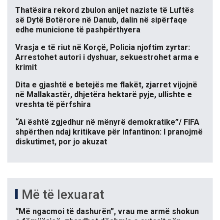
Thatësira rekord zbulon anijet naziste të Luftës
së Dytë Botërore në Danub, dalin në sipërfaqe
edhe municione të pashpërthyera
Vrasja e të riut në Korçë, Policia njoftim zyrtar:
Arrestohet autori i dyshuar, sekuestrohet arma e
krimit
Dita e gjashtë e betejës me flakët, zjarret vijojnë
në Mallakastër, dhjetëra hektarë pyje, ullishte e
vreshta të përfshira
“Ai është zgjedhur në mënyrë demokratike”/ FIFA
shpërthen ndaj kritikave për Infantinon: I pranojmë
diskutimet, por jo akuzat
Më të lexuarat
“Më ngacmoi të dashurën”, vrau me armë shokun