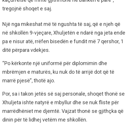
tregojnë shoqet e saj.
Një nga mikeshat më të ngushta të saj, që e njeh që
në shkollën 9-vjeçare, Xhuljetën e ndarë nga jeta ende
pa e nisur atë, rrëfen bisedën e fundit më 7 qershor, 1
ditë përpara vdekjes.
“Po kërkonte një uniformë për diplomimin dhe
mbrëmjen e maturës, ku nuk do të arrijë dot që të
marrë pjesë”, thotë ajo.
Por, sa i takon jetës së saj personale, shoqet thonë se
Xhuljeta ishte natyrë e mbyllur dhe se nuk fliste për
marrëdhëniet me djemtë. Vajzat thonë se gjithçka që
dinin për të lidhej vetëm me shkollën.