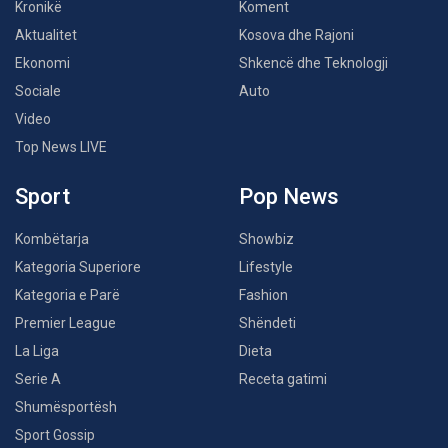
Kronikë
Koment
Aktualitet
Kosova dhe Rajoni
Ekonomi
Shkencë dhe Teknologji
Sociale
Auto
Video
Top News LIVE
Sport
Pop News
Kombëtarja
Showbiz
Kategoria Superiore
Lifestyle
Kategoria e Parë
Fashion
Premier League
Shëndeti
La Liga
Dieta
Serie A
Receta gatimi
Shumësportësh
Sport Gossip