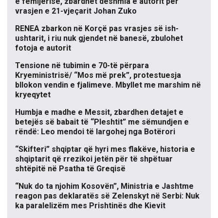
e fëmijërisë, zbardhet dëshmia e autorit për
vrasjen e 21-vjeçarit Johan Zuko
RENEA zbarkon në Korçë pas vrasjes së ish-
ushtarit, i riu nuk gjendet në banesë, zbulohet
fotoja e autorit
Tensione në tubimin e 70-të përpara
Kryeministrisë/ “Mos më prek”, protestuesja
bllokon vendin e fjalimeve. Mbyllet me marshim në
kryeqytet
Humbja e madhe e Messit, zbardhen detajet e
betejës së babait të “Pleshtit” me sëmundjen e
rëndë: Leo mendoi të largohej nga Botërori
“Skifteri” shqiptar që hyri mes flakëve, historia e
shqiptarit që rrezikoi jetën për të shpëtuar
shtëpitë në Psatha të Greqisë
“Nuk do ta njohim Kosovën”, Ministria e Jashtme
reagon pas deklaratës së Zelenskyt në Serbi: Nuk
ka paralelizëm mes Prishtinës dhe Kievit