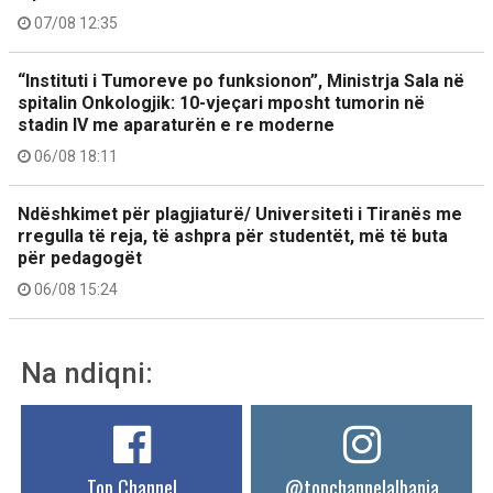
07/08 12:35
“Instituti i Tumoreve po funksionon”, Ministrja Sala në
spitalin Onkologjik: 10-vjeçari mposht tumorin në
stadin IV me aparaturën e re moderne
06/08 18:11
Ndëshkimet për plagjiaturë/ Universiteti i Tiranës me
rregulla të reja, të ashpra për studentët, më të buta
për pedagogët
06/08 15:24
Na ndiqni:
Top Channel
@topchannelalbania