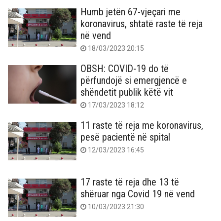
Humb jetën 67-vjeçari me
koronavirus, shtatë raste të reja
në vend
18/03/2023 20:15
OBSH: COVID-19 do të
përfundojë si emergjencë e
shëndetit publik këtë vit
17/03/2023 18:12
11 raste të reja me koronavirus,
pesë pacientë në spital
12/03/2023 16:45
17 raste të reja dhe 13 të
shëruar nga Covid 19 në vend
10/03/2023 21:30