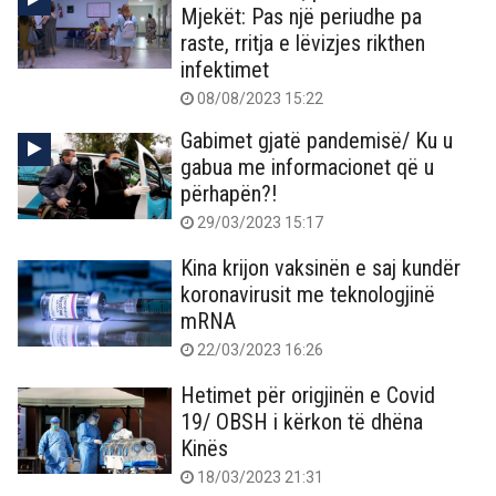
Mjekët: Pas një periudhe pa
raste, rritja e lëvizjes rikthen
infektimet
08/08/2023 15:22
Gabimet gjatë pandemisë/ Ku u
gabua me informacionet që u
përhapën?!
29/03/2023 15:17
Kina krijon vaksinën e saj kundër
koronavirusit me teknologjinë
mRNA
22/03/2023 16:26
Hetimet për origjinën e Covid
19/ OBSH i kërkon të dhëna
Kinës
18/03/2023 21:31