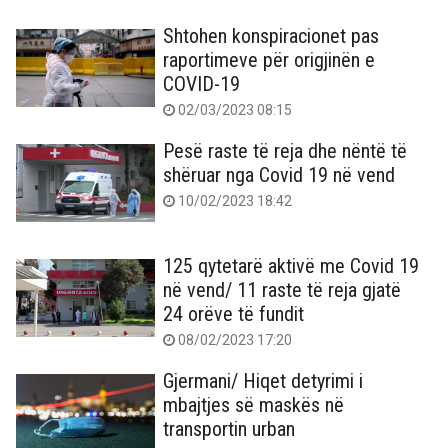
Shtohen konspiracionet pas
raportimeve për origjinën e
COVID-19
02/03/2023 08:15
Pesë raste të reja dhe nëntë të
shëruar nga Covid 19 në vend
10/02/2023 18:42
125 qytetarë aktivë me Covid 19
në vend/ 11 raste të reja gjatë
24 orëve të fundit
08/02/2023 17:20
Gjermani/ Hiqet detyrimi i
mbajtjes së maskës në
transportin urban