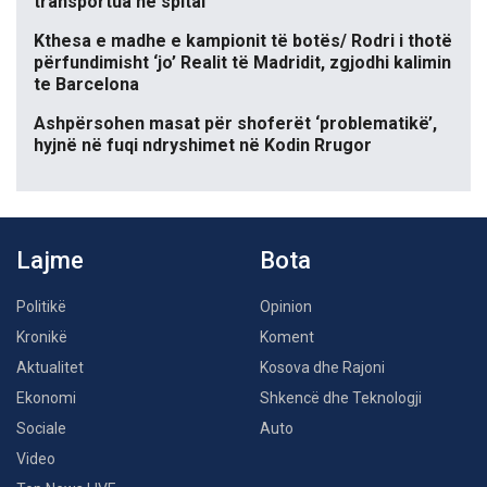
transportua në spital
Kthesa e madhe e kampionit të botës/ Rodri i thotë
përfundimisht ‘jo’ Realit të Madridit, zgjodhi kalimin
te Barcelona
Ashpërsohen masat për shoferët ‘problematikë’,
hyjnë në fuqi ndryshimet në Kodin Rrugor
Lajme
Bota
Politikë
Opinion
Kronikë
Koment
Aktualitet
Kosova dhe Rajoni
Ekonomi
Shkencë dhe Teknologji
Sociale
Auto
Video