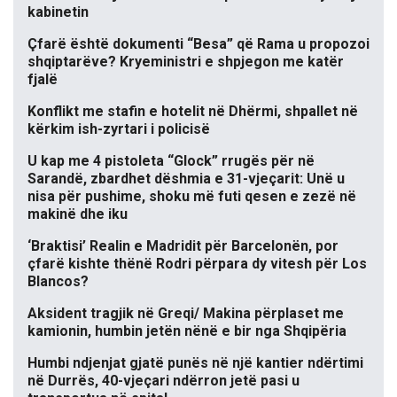
kabinetin
Çfarë është dokumenti “Besa” që Rama u propozoi
shqiptarëve? Kryeministri e shpjegon me katër
fjalë
Konflikt me stafin e hotelit në Dhërmi, shpallet në
kërkim ish-zyrtari i policisë
U kap me 4 pistoleta “Glock” rrugës për në
Sarandë, zbardhet dëshmia e 31-vjeçarit: Unë u
nisa për pushime, shoku më futi qesen e zezë në
makinë dhe iku
‘Braktisi’ Realin e Madridit për Barcelonën, por
çfarë kishte thënë Rodri përpara dy vitesh për Los
Blancos?
Aksident tragjik në Greqi/ Makina përplaset me
kamionin, humbin jetën nënë e bir nga Shqipëria
Humbi ndjenjat gjatë punës në një kantier ndërtimi
në Durrës, 40-vjeçari ndërron jetë pasi u