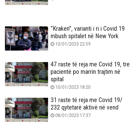
“Kraken”, varianti i ri i Covid 19
mbush spitalet në New York
10/01/2023 22:59
47 raste të reja me Covid 19, tre
pacientë po marrin trajtim në
spital
10/01/2023 18:20
31 raste të reja me Covid 19/
232 qytetarë aktivë në vend
08/01/2023 17:37