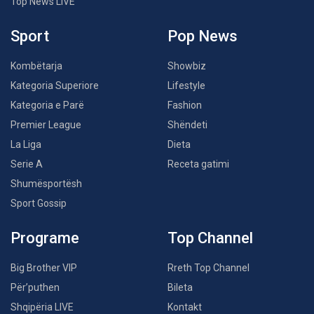
Top News LIVE
Sport
Pop News
Kombëtarja
Showbiz
Kategoria Superiore
Lifestyle
Kategoria e Parë
Fashion
Premier League
Shëndeti
La Liga
Dieta
Serie A
Receta gatimi
Shumësportësh
Sport Gossip
Programe
Top Channel
Big Brother VIP
Rreth Top Channel
Për’puthen
Bileta
Shqipëria LIVE
Kontakt