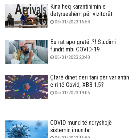
Kina heq karantinimin e
detyrueshëm për vizitorët
08/01/2023 16:58
Burrat apo gratë..?! Studimi i
fundit mbi COVID-19
06/01/2023 20:40
Çfarë dihet deri tani për variantin
e ri të Covid, XBB.1.5?
05/01/2023 19:06
​COVID mund të ndryshojë
sistemin imunitar
05/01/2023 16:59