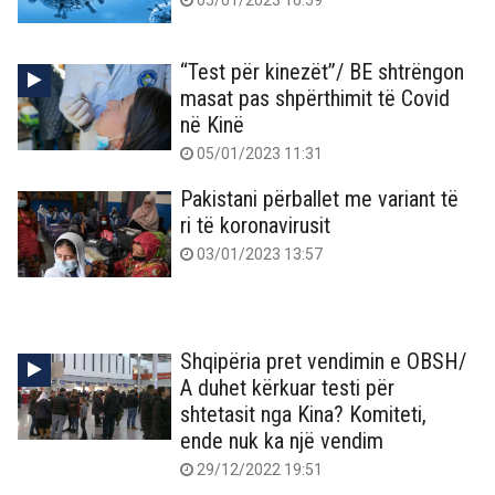
“Test për kinezët”/ BE shtrëngon
masat pas shpërthimit të Covid
në Kinë
05/01/2023 11:31
Pakistani përballet me variant të
ri të koronavirusit
03/01/2023 13:57
Shqipëria pret vendimin e OBSH/
A duhet kërkuar testi për
shtetasit nga Kina? Komiteti,
ende nuk ka një vendim
29/12/2022 19:51