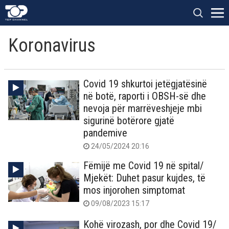
Koronavirus
Covid 19 shkurtoi jetëgjatësinë
në botë, raporti i OBSH-së dhe
nevoja për marrëveshjeje mbi
sigurinë botërore gjatë
pandemive
24/05/2024 20:16
Fëmijë me Covid 19 në spital/
Mjekët: Duhet pasur kujdes, të
mos injorohen simptomat
09/08/2023 15:17
Kohë virozash, por dhe Covid 19/