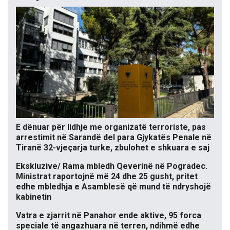
E dënuar për lidhje me organizatë terroriste, pas
arrestimit në Sarandë del para Gjykatës Penale në
Tiranë 32-vjeçarja turke, zbulohet e shkuara e saj
Ekskluzive/ Rama mbledh Qeverinë në Pogradec.
Ministrat raportojnë më 24 dhe 25 gusht, pritet
edhe mbledhja e Asamblesë që mund të ndryshojë
kabinetin
Vatra e zjarrit në Panahor ende aktive, 95 forca
speciale të angazhuara në terren, ndihmë edhe