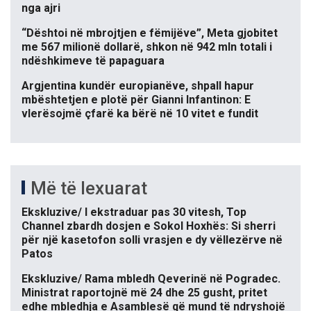
nga ajri
“Dështoi në mbrojtjen e fëmijëve”, Meta gjobitet
me 567 milionë dollarë, shkon në 942 mln totali i
ndëshkimeve të papaguara
Argjentina kundër europianëve, shpall hapur
mbështetjen e plotë për Gianni Infantinon: E
vlerësojmë çfarë ka bërë në 10 vitet e fundit
Më të lexuarat
Ekskluzive/ I ekstraduar pas 30 vitesh, Top
Channel zbardh dosjen e Sokol Hoxhës: Si sherri
për një kasetofon solli vrasjen e dy vëllezërve në
Patos
Ekskluzive/ Rama mbledh Qeverinë në Pogradec.
Ministrat raportojnë më 24 dhe 25 gusht, pritet
edhe mbledhja e Asamblesë që mund të ndryshojë