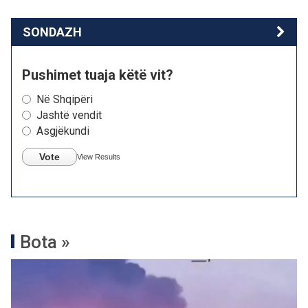
SONDAZH
Pushimet tuaja këtë vit?
Në Shqipëri
Jashtë vendit
Asgjëkundi
Vote
View Results
Bota »