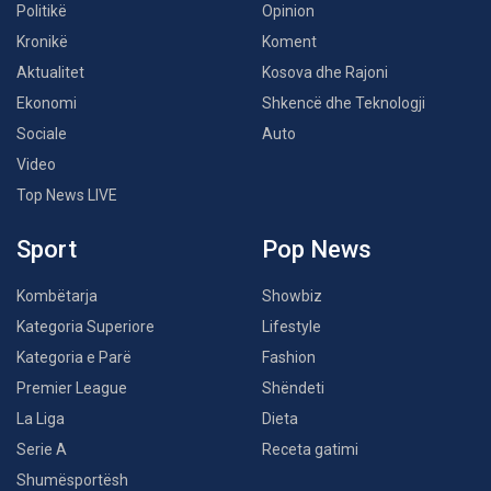
Politikë
Opinion
Kronikë
Koment
Aktualitet
Kosova dhe Rajoni
Ekonomi
Shkencë dhe Teknologji
Sociale
Auto
Video
Top News LIVE
Sport
Pop News
Kombëtarja
Showbiz
Kategoria Superiore
Lifestyle
Kategoria e Parë
Fashion
Premier League
Shëndeti
La Liga
Dieta
Serie A
Receta gatimi
Shumësportësh