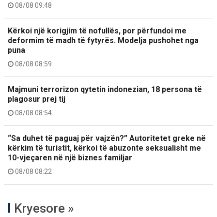
08/08 09:48
Kërkoi një korigjim të nofullës, por përfundoi me
deformim të madh të fytyrës. Modelja pushohet nga
puna
08/08 08:59
Majmuni terrorizon qytetin indonezian, 18 persona të
plagosur prej tij
08/08 08:54
“Sa duhet të paguaj për vajzën?” Autoritetet greke në
kërkim të turistit, kërkoi të abuzonte seksualisht me
10-vjeçaren në një biznes familjar
08/08 08:22
Kryesore »