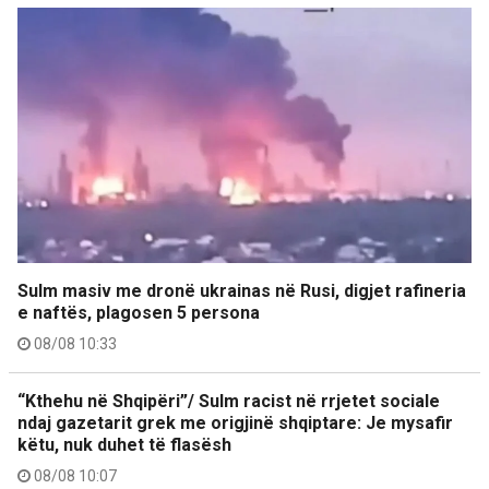
Sulm masiv me dronë ukrainas në Rusi, digjet rafineria
e naftës, plagosen 5 persona
08/08 10:33
“Kthehu në Shqipëri”/ Sulm racist në rrjetet sociale
ndaj gazetarit grek me origjinë shqiptare: Je mysafir
këtu, nuk duhet të flasësh
08/08 10:07