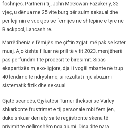
foshnjës. Partneri i tij, John McGowan-Fazakerly, 32
vjeç, u dënua me 25 vite burg për sulm seksual dhe
për lejimin e vdekjes së fëmijës në shtëpinë e tyre në
Blackpool, Lancashire.
Marrëdhënia e fëmijës me çiftin zgjati më pak se katër
muaj. Ajo kishte filluar në prill të vitit 2023, menjëherë
pas përfundimit të procesit të birësimit. Sipas
ekspertizës mjeko-ligjore, djali i vogël mbante në trup
40 lëndime të ndryshme, si rezultat i një abuzimi
sistematik fizik dhe seksual.
Gjatë seancës, Gjykatësi Turner theksoi se Varley
shkarkonte frustrimet e tij personale mbi fëmijën,
duke shkuar deri aty sa të regjistronte skena të
privimit të qëllimshëm nga gjumi. Disa ditë para