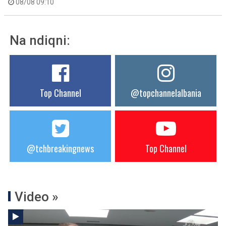
08/08 09:10
Na ndiqni:
Top Channel
@topchannelalbania
@tchbreakingnews
Top Channel
Video »