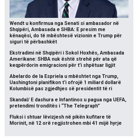
Wendt u konfirmua nga Senati si ambasador në
Shqipëri, Ambasada e SHBA: E presim me
kënaqësi, do të mbështesë vizionin e Trump për
siguri të përbashkët
Ekstradimi në Shqipëri i Sokol Hoxhës, Ambasada
Amerikane: SHBA nuk është strehë për ata që
keqpërdorin emigracioni për t’i shpëtuar ligjit
Abelardo de la Espriela u mbështet nga Trump,
Uashingtoni planifikon t’i ofrojë 1 miliard dollarë
Kolumbisë pas zgjedhjes së presidentit të ri
Skandal/ E dashura e Infantinos u pagua nga UEFA,
pretendimi tronditës i “The Telegraph”
Fluksi i shtuar lëvizjesh në pikën kufitare të
Morinit, në 12 orë regjistrohen mbi 41 mijë hyrje