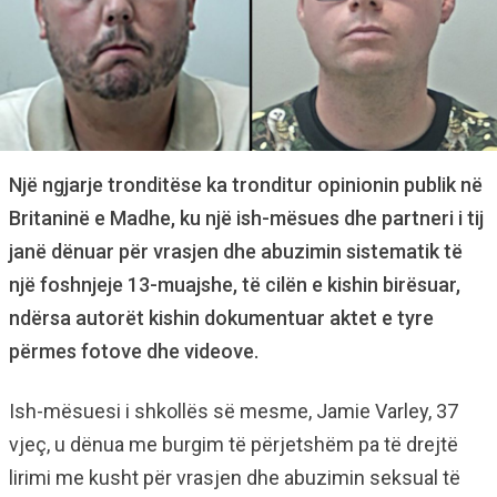
Një ngjarje tronditëse ka tronditur opinionin publik në
Britaninë e Madhe, ku një ish-mësues dhe partneri i tij
janë dënuar për vrasjen dhe abuzimin sistematik të
një foshnjeje 13-muajshe, të cilën e kishin birësuar,
ndërsa autorët kishin dokumentuar aktet e tyre
përmes fotove dhe videove.
Ish-mësuesi i shkollës së mesme, Jamie Varley, 37
vjeç, u dënua me burgim të përjetshëm pa të drejtë
lirimi me kusht për vrasjen dhe abuzimin seksual të