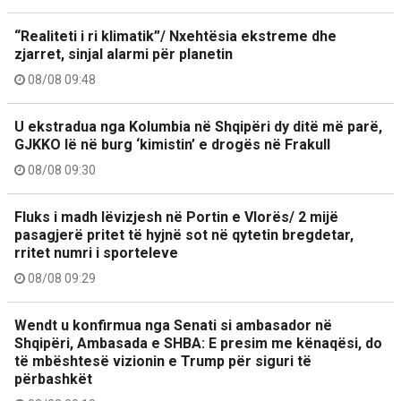
“Realiteti i ri klimatik”/ Nxehtësia ekstreme dhe
zjarret, sinjal alarmi për planetin
08/08 09:48
U ekstradua nga Kolumbia në Shqipëri dy ditë më parë,
GJKKO lë në burg ‘kimistin’ e drogës në Frakull
08/08 09:30
Fluks i madh lëvizjesh në Portin e Vlorës/ 2 mijë
pasagjerë pritet të hyjnë sot në qytetin bregdetar,
rritet numri i sporteleve
08/08 09:29
Wendt u konfirmua nga Senati si ambasador në
Shqipëri, Ambasada e SHBA: E presim me kënaqësi, do
të mbështesë vizionin e Trump për siguri të
përbashkët