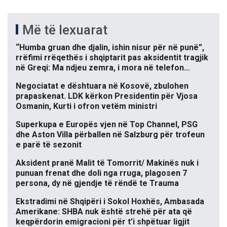
Më të lexuarat
“Humba gruan dhe djalin, ishin nisur për në punë”,
rrëfimi rrëqethës i shqiptarit pas aksidentit tragjik
në Greqi: Ma ndjeu zemra, i mora në telefon…
Negociatat e dështuara në Kosovë, zbulohen
prapaskenat. LDK kërkon Presidentin për Vjosa
Osmanin, Kurti i ofron vetëm ministri
Superkupa e Europës vjen në Top Channel, PSG
dhe Aston Villa përballen në Salzburg për trofeun
e parë të sezonit
Aksident pranë Malit të Tomorrit/ Makinës nuk i
punuan frenat dhe doli nga rruga, plagosen 7
persona, dy në gjendje të rëndë te Trauma
Ekstradimi në Shqipëri i Sokol Hoxhës, Ambasada
Amerikane: SHBA nuk është strehë për ata që
keqpërdorin emigracioni për t’i shpëtuar ligjit