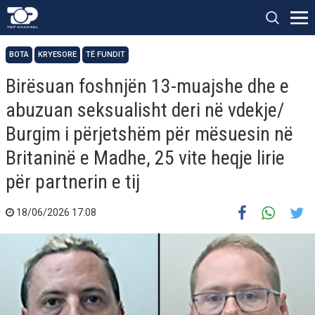
BOTA
KRYESORE
TË FUNDIT
Birësuan foshnjën 13-muajshe dhe e
abuzuan seksualisht deri në vdekje/
Burgim i përjetshëm për mësuesin në
Britaninë e Madhe, 25 vite heqje lirie
për partnerin e tij
18/06/2026 17:08