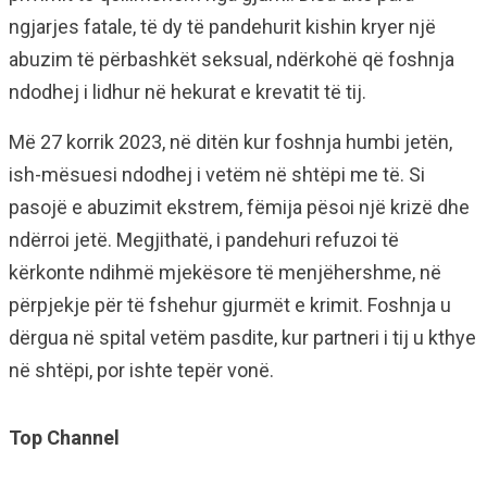
ngjarjes fatale, të dy të pandehurit kishin kryer një
abuzim të përbashkët seksual, ndërkohë që foshnja
ndodhej i lidhur në hekurat e krevatit të tij.
Më 27 korrik 2023, në ditën kur foshnja humbi jetën,
ish-mësuesi ndodhej i vetëm në shtëpi me të. Si
pasojë e abuzimit ekstrem, fëmija pësoi një krizë dhe
ndërroi jetë. Megjithatë, i pandehuri refuzoi të
kërkonte ndihmë mjekësore të menjëhershme, në
përpjekje për të fshehur gjurmët e krimit. Foshnja u
dërgua në spital vetëm pasdite, kur partneri i tij u kthye
në shtëpi, por ishte tepër vonë.
Top Channel