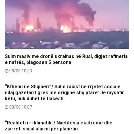
Sulm masiv me dronë ukrainas në Rusi, digjet rafineria
e naftës, plagosen 5 persona
08/08 10:33
“Kthehu në Shqipëri”/ Sulm racist në rrjetet sociale
ndaj gazetarit grek me origjinë shqiptare: Je mysafir
këtu, nuk duhet të flasësh
08/08 10:07
“Realiteti i ri klimatik”/ Nxehtësia ekstreme dhe
zjarret, sinjal alarmi për planetin