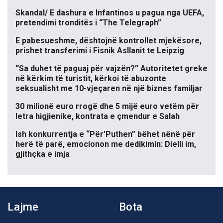
Skandal/ E dashura e Infantinos u pagua nga UEFA,
pretendimi tronditës i “The Telegraph”
E pabesueshme, dështojnë kontrollet mjekësore,
prishet transferimi i Fisnik Asllanit te Leipzig
“Sa duhet të paguaj për vajzën?” Autoritetet greke
në kërkim të turistit, kërkoi të abuzonte
seksualisht me 10-vjeçaren në një biznes familjar
30 milionë euro rrogë dhe 5 mijë euro vetëm për
letra higjienike, kontrata e çmendur e Salah
Ish konkurrentja e “Për’Puthen” bëhet nënë për
herë të parë, emocionon me dedikimin: Dielli im,
gjithçka e imja
Lajme
Bota