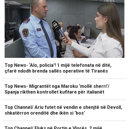
Top News- ‘Alo, policia’! 1 mijë telefonata në ditë,
çfarë ndodh brenda sallës operative të Tiranës
Top News- Migrantët nga Maroku ‘mollë sherri’/
Spanja rikthen kontrollet kufitare për italianët
Top Channel/ Ariu futet në vendin e shenjtë në Devoll,
shkatërron orenditë dhe ikën si ‘bos’
Top Channel/ Fluks në Portin e Vlorës, 2 mijë