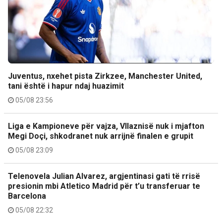
Juventus, nxehet pista Zirkzee, Manchester United,
tani është i hapur ndaj huazimit
05/08 23:56
Liga e Kampioneve për vajza, Vllaznisë nuk i mjafton
Megi Doçi, shkodranet nuk arrijnë finalen e grupit
05/08 23:09
Telenovela Julian Alvarez, argjentinasi gati të rrisë
presionin mbi Atletico Madrid për t’u transferuar te
Barcelona
05/08 22:32