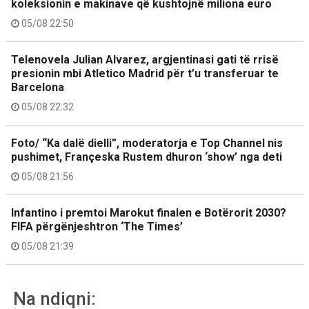
koleksionin e makinave që kushtojnë miliona euro
05/08 22:50
Telenovela Julian Alvarez, argjentinasi gati të rrisë
presionin mbi Atletico Madrid për t’u transferuar te
Barcelona
05/08 22:32
Foto/ “Ka dalë dielli”, moderatorja e Top Channel nis
pushimet, Françeska Rustem dhuron ‘show’ nga deti
05/08 21:56
Infantino i premtoi Marokut finalen e Botërorit 2030?
FIFA përgënjeshtron ‘The Times’
05/08 21:39
Na ndiqni: