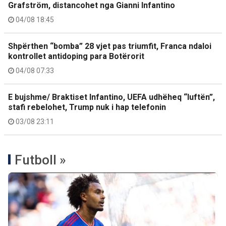
Grafström, distancohet nga Gianni Infantino
04/08 18:45
Shpërthen “bomba” 28 vjet pas triumfit, Franca ndaloi
kontrollet antidoping para Botërorit
04/08 07:33
E bujshme/ Braktiset Infantino, UEFA udhëheq “luftën”,
stafi rebelohet, Trump nuk i hap telefonin
03/08 23:11
Futboll »