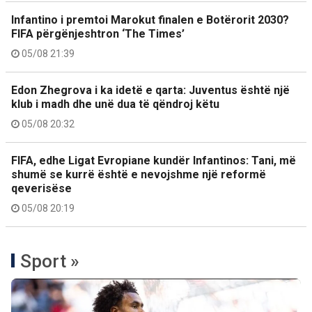
Infantino i premtoi Marokut finalen e Botërorit 2030?
FIFA përgënjeshtron ‘The Times’
05/08 21:39
Edon Zhegrova i ka idetë e qarta: Juventus është një
klub i madh dhe unë dua të qëndroj këtu
05/08 20:32
FIFA, edhe Ligat Evropiane kundër Infantinos: Tani, më
shumë se kurrë është e nevojshme një reformë
qeverisëse
05/08 20:19
Sport »