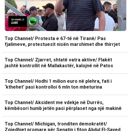
Top Channel/ Protesta e 67-të në Tiranë/ Pas
fjalimeve, protestuesit nisën marshimet dhe thirrjet
Top Channel/ Zjarret, shtatë vatra aktive/ Flakët
jashtë kontrollit në Mallakastër, kalojnë në Patos
Top Channel/ Hodhi 1 milion euro në plehra, fati i
‘kthehet’ pasi kontrolloi 6 mln ton mbeturina
Top Channel/ Aksident me vdekje në Durrës,
këmbësori humb jetën pasi përplaset nga një makinë
Top Channel/ Michigan, tronditen demokratët/
Zgjedhjet promare për Senatin i fiton Abdul El-Sayed