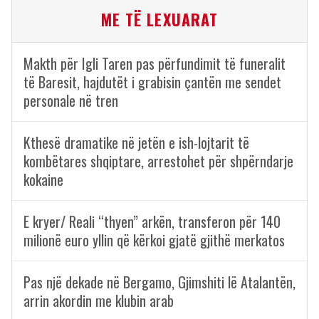
ME TË LEXUARAT
Makth për Igli Taren pas përfundimit të funeralit
të Baresit, hajdutët i grabisin çantën me sendet
personale në tren
Kthesë dramatike në jetën e ish-lojtarit të
kombëtares shqiptare, arrestohet për shpërndarje
kokaine
E kryer/ Reali “thyen” arkën, transferon për 140
milionë euro yllin që kërkoi gjatë gjithë merkatos
Pas një dekade në Bergamo, Gjimshiti lë Atalantën,
arrin akordin me klubin arab