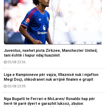
Juventus, nxehet pista Zirkzee, Manchester United,
tani është i hapur ndaj huazimit
05/08 23:56
Liga e Kampioneve për vajza, Vllaznisë nuk i mjafton
Megi Doçi, shkodranet nuk arrijnë finalen e grupit
05/08 23:09
Nga Bugatti te Ferrari e McLaren/ Ronaldo hap për
herë të parë dyert e garazhit luksoz, zbulon