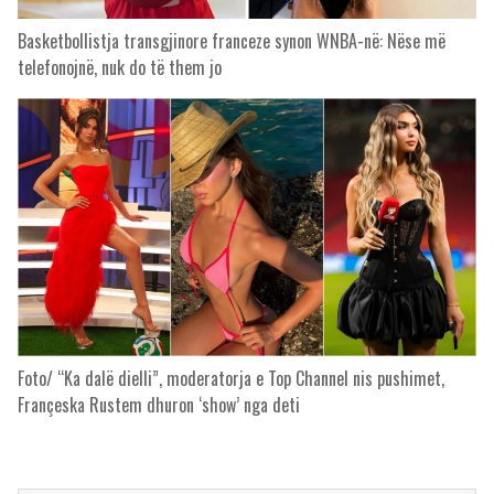
Basketbollistja transgjinore franceze synon WNBA-në: Nëse më
telefonojnë, nuk do të them jo
Foto/ “Ka dalë dielli”, moderatorja e Top Channel nis pushimet,
Françeska Rustem dhuron ‘show’ nga deti