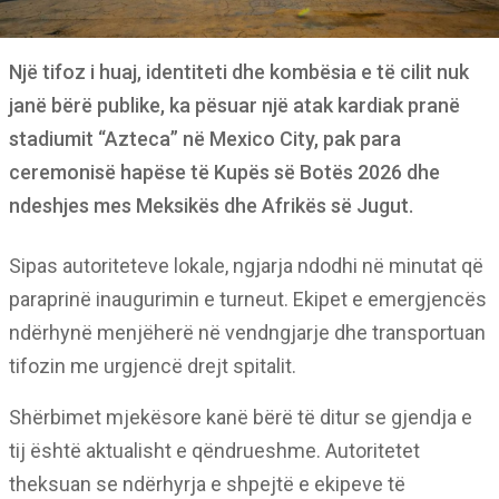
Një tifoz i huaj, identiteti dhe kombësia e të cilit nuk
janë bërë publike, ka pësuar një atak kardiak pranë
stadiumit “Azteca” në Mexico City, pak para
ceremonisë hapëse të Kupës së Botës 2026 dhe
ndeshjes mes Meksikës dhe Afrikës së Jugut.
Sipas autoriteteve lokale, ngjarja ndodhi në minutat që
paraprinë inaugurimin e turneut. Ekipet e emergjencës
ndërhynë menjëherë në vendngjarje dhe transportuan
tifozin me urgjencë drejt spitalit.
Shërbimet mjekësore kanë bërë të ditur se gjendja e
tij është aktualisht e qëndrueshme. Autoritetet
theksuan se ndërhyrja e shpejtë e ekipeve të