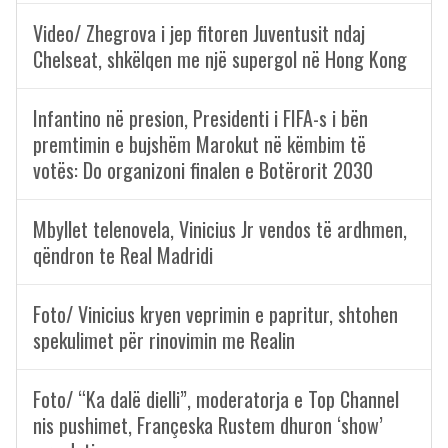
Video/ Zhegrova i jep fitoren Juventusit ndaj
Chelseat, shkëlqen me një supergol në Hong Kong
Infantino në presion, Presidenti i FIFA-s i bën
premtimin e bujshëm Marokut në këmbim të
votës: Do organizoni finalen e Botërorit 2030
Mbyllet telenovela, Vinicius Jr vendos të ardhmen,
qëndron te Real Madridi
Foto/ Vinicius kryen veprimin e papritur, shtohen
spekulimet për rinovimin me Realin
Foto/ “Ka dalë dielli”, moderatorja e Top Channel
nis pushimet, Françeska Rustem dhuron ‘show’