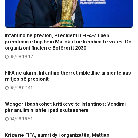
Infantino në presion, Presidenti i FIFA-s i bën
premtimin e bujshëm Marokut në këmbim të votës: Do
organizoni finalen e Botërorit 2030
05/08 19:17
FIFA në alarm, Infantino thërret mbledhje urgjente pas
rritjes së presionit
05/08 07:41
Wenger i bashkohet kritikëve të Infantinos: Vendimi
për anulimin ishte i padiskutueshëm
04/08 18:51
Kriza në FIFA, numri dy i organizatës, Mattias