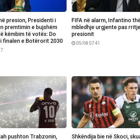
në presion, Presidenti i
FIFA në alarm, Infantino th
bën premtimin e bujshëm
mbledhje urgjente pas rritj
ë këmbim të votës: Do
presionit
 finalen e Botërorit 2030
05/08 07:41
17
lah pushton Trabzonin,
Shkëndija bie në Skoci, sk