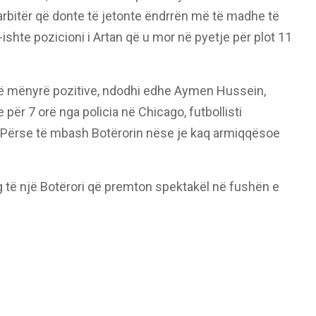
rbitër që donte të jetonte ëndrrën më të madhe të
r-ishte pozicioni i Artan që u mor në pyetje për plot 11
në mënyrë pozitive, ndodhi edhe Aymen Hussein,
 për 7 orë nga policia në Chicago, futbollisti
e: ‘Përse të mbash Botërorin nëse je kaq armiqqësoe
ag të një Botërori që premton spektakël në fushën e