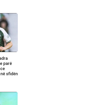
uadra
 e parë
nce
 në sfidën