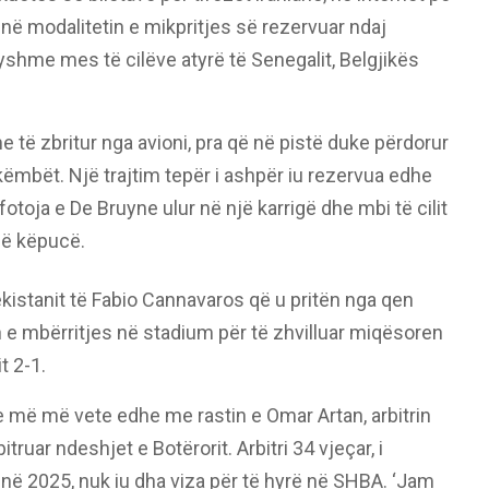
në modalitetin e mikpritjes së rezervuar ndaj
yshme mes të cilëve atyrë të Senegalit, Belgjikës
 të zbritur nga avioni, pra që në pistë duke përdorur
ëmbët. Një trajtim tepër i ashpër iu rezervua edhe
otoja e De Bruyne ulur në një karrigë dhe mbi të cilit
në këpucë.
istanit të Fabio Cannavaros që u pritën nga qen
e mbërritjes në stadium për të zhvilluar miqësoren
t 2-1.
 më më vete edhe me rastin e Omar Artan, arbitrin
truar ndeshjet e Botërorit. Arbitri 34 vjeçar, i
n në 2025, nuk iu dha viza për të hyrë në SHBA. ‘Jam