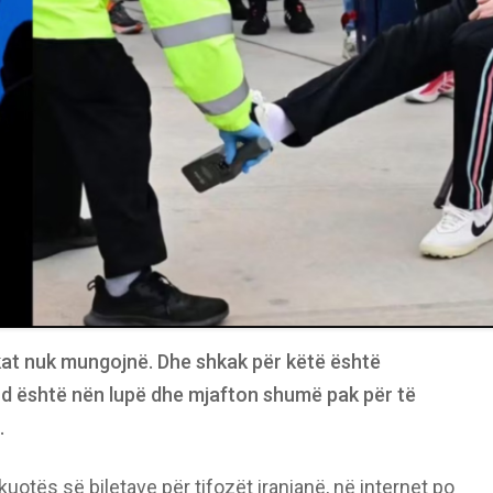
kat nuk mungojnë. Dhe shkak për këtë është
od është nën lupë dhe mjafton shumë pak për të
.
otës së biletave për tifozët iranianë, në internet po