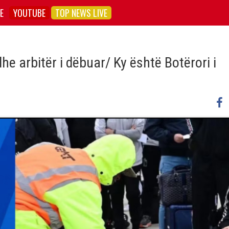
E
YOUTUBE
TOP NEWS LIVE
e arbitër i dëbuar/ Ky është Botërori i