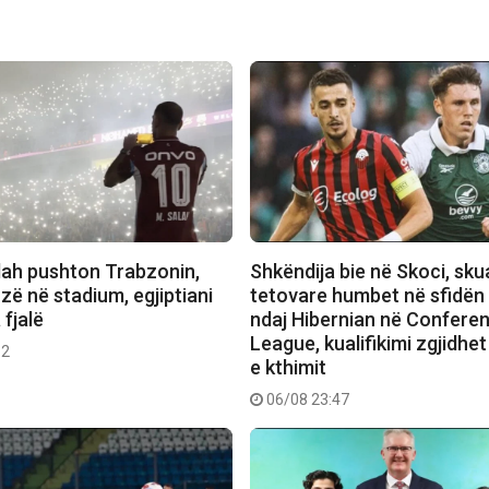
lah pushton Trabzonin,
Shkëndija bie në Skoci, sk
ozë në stadium, egjiptiani
tetovare humbet në sfidën
fjalë
ndaj Hibernian në Confere
League, kualifikimi zgjidhet
12
e kthimit
06/08 23:47