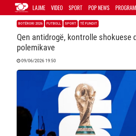
LAJME
VIDEO
SPORT
POP NEWS
PROGRAM
BOTËRORI 2026
FUTBOLL
SPORT
TË FUNDIT
Qen antidrogë, kontrolle shokuese dh
polemikave
09/06/2026 19:50