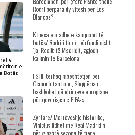
Barcelonën, por çfarë kishte thënë
Rodri përpara dy vitesh për Los
Blancos?
Kthesa e madhe e kampionit të
botës/ Rodri i thotë përfundimisht
‘jo’ Realit të Madridit, zgjodhi
kalimin te Barcelona
yrat e
emërimin e
 e Botës
FSHF tërheq mbështetjen për
Gianni Infantinon, Shqipëria i
bashkohet qëndrimeve europiane
për qeverisjen e FIFA-s
Zyrtare/ Marrëveshje historike,
Vinicius lidhet me Real Madridin
për gjashtë sezone të tjera