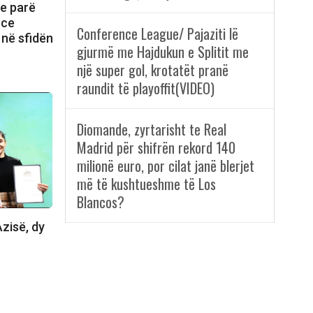
 e parë
nce
Conference League/ Pajaziti lë
 në sfidën
gjurmë me Hajdukun e Splitit me
një super gol, krotatët pranë
raundit të playoffit(VIDEO)
Diomande, zyrtarisht te Real
Madrid për shifrën rekord 140
milionë euro, por cilat janë blerjet
më të kushtueshme të Los
Blancos?
zisë, dy