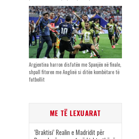
Argjentina harron disfatën me Spanjën në finale,
shpall fitoren me Anglinë si ditën kombëtare të
futbollit
ME TË LEXUARAT
‘Braktisi’ Realin e Madridit për