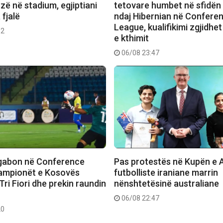
ozë në stadium, egjiptiani
tetovare humbet në sfidën
fjalë
ndaj Hibernian në Confere
League, kualifikimi zgjidhet
12
e kthimit
06/08 23:47
 gabon në Conference
Pas protestës në Kupën e A
ampionët e Kosovës
futbolliste iraniane marrin
ri Fiori dhe prekin raundin
nënshtetësinë australiane
06/08 22:47
20