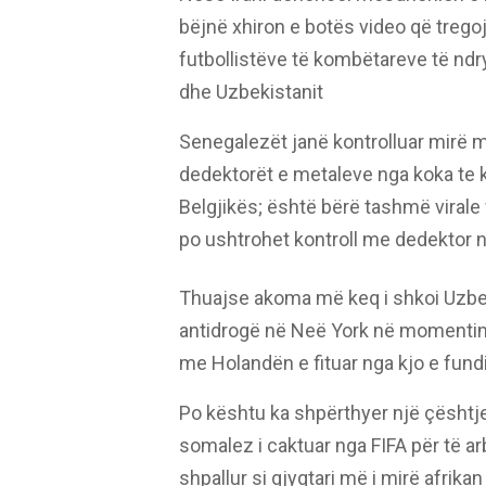
bëjnë xhiron e botës video që tregoj
futbollistëve të kombëtareve të ndr
dhe Uzbekistanit
Senegalezët janë kontrolluar mirë me
dedektorët e metaleve nga koka te k
Belgjikës; është bërë tashmë virale f
po ushtrohet kontroll me dedektor 
Thuajse akoma më keq i shkoi Uzbek
antidrogë në Neë York në momentin 
me Holandën e fituar nga kjo e fundi
Po kështu ka shpërthyer një çështje
somalez i caktuar nga FIFA për të arbi
shpallur si gjyqtari më i mirë afrika