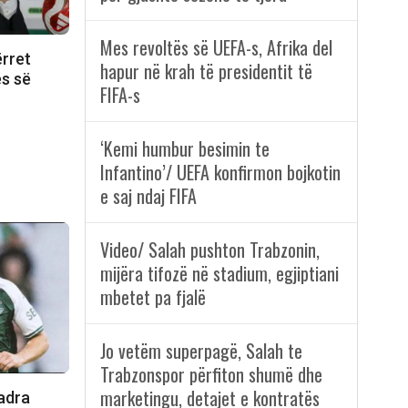
Mes revoltës së UEFA-s, Afrika del
ërret
hapur në krah të presidentit të
es së
FIFA-s
‘Kemi humbur besimin te
Infantino’/ UEFA konfirmon bojkotin
e saj ndaj FIFA
Video/ Salah pushton Trabzonin,
mijëra tifozë në stadium, egjiptiani
mbetet pa fjalë
Jo vetëm superpagë, Salah te
Trabzonspor përfiton shumë dhe
marketingu, detajet e kontratës
uadra