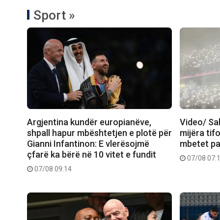
Sport »
Argjentina kundër europianëve,
Video/ Sa
shpall hapur mbështetjen e plotë për
mijëra tif
Gianni Infantinon: E vlerësojmë
mbetet pa 
çfarë ka bërë në 10 vitet e fundit
07/08 07:
07/08 09:14