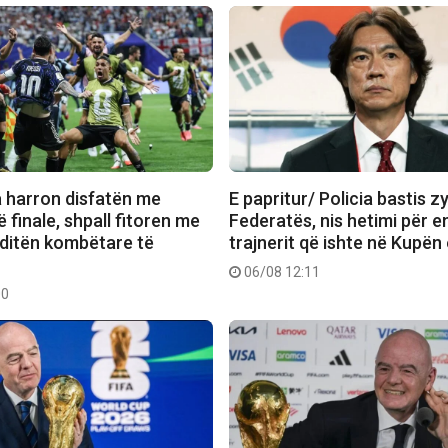
a harron disfatën me
E papritur/ Policia bastis z
 finale, shpall fitoren me
Federatës, nis hetimi për 
 ditën kombëtare të
trajnerit që ishte në Kupën
06/08 12:11
00