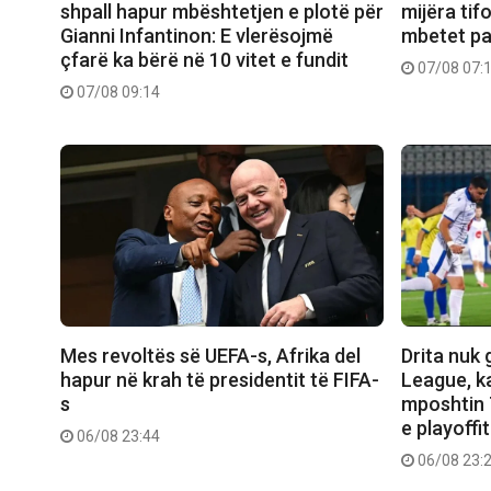
shpall hapur mbështetjen e plotë për
mijëra tif
Gianni Infantinon: E vlerësojmë
mbetet pa 
çfarë ka bërë në 10 vitet e fundit
07/08 07:
07/08 09:14
Mes revoltës së UEFA-s, Afrika del
Drita nuk
hapur në krah të presidentit të FIFA-
League, k
s
mposhtin T
e playoffit
06/08 23:44
06/08 23: