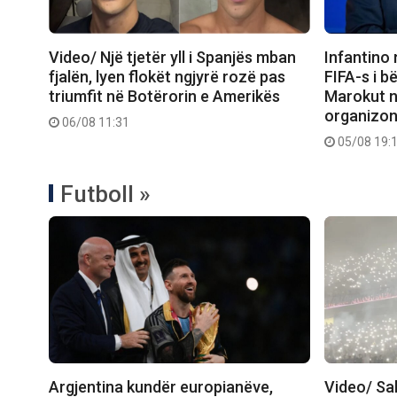
Video/ Një tjetër yll i Spanjës mban
Infantino 
fjalën, lyen flokët ngjyrë rozë pas
FIFA-s i 
triumfit në Botërorin e Amerikës
Marokut n
organizoni
06/08 11:31
05/08 19:
Futboll »
Argjentina kundër europianëve,
Video/ Sa