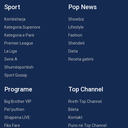
Sport
Pop News
Kombëtarja
Showbiz
Kategoria Superiore
Lifestyle
Kategoria e Parë
Fashion
Premier League
Shëndeti
La Liga
Dieta
Serie A
Receta gatimi
Shumësportësh
Sport Gossip
Programe
Top Channel
Big Brother VIP
Rreth Top Channel
Për’puthen
Bileta
Shqipëria LIVE
Kontakt
Fiks Fare
Puno në Top Channel