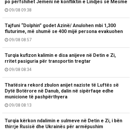
po përfshihet Jemeni në konfliktin e Lindjes së Mesme
09/08 09:38
Tajfuni “Dolphin” godet Azinë/ Anulohen mbi 1,300
fluturime, më shumë se 400 mijë persona evakuohen
09/08 08:57
Turqia kufizon kalimin e disa anijeve në Detin e Zi,
rritet pasiguria për transportin tregtar
09/08 08:34
Thatësira rekord zbulon anijet naziste të Luftës së
Dytë Botërore në Danub, dalin në sipërfaqe edhe
municione të pashpërthyera
09/08 08:13
Turqia kërkon ndalimin e sulmeve në Detin e Zi, i bën
thirrje Rusisë dhe Ukrainës për armëpushim