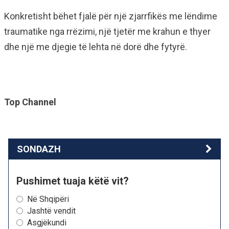
Konkretisht bëhet fjalë për një zjarrfikës me lëndime
traumatike nga rrëzimi, një tjetër me krahun e thyer
dhe një me djegie të lehta në dorë dhe fytyrë.
Top Channel
SONDAZH
Pushimet tuaja këtë vit?
Në Shqipëri
Jashtë vendit
Asgjëkundi