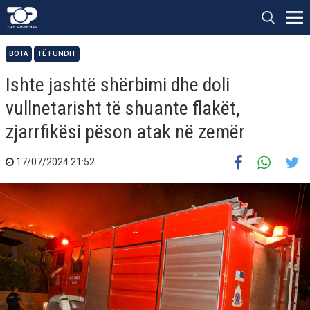
BOTA
TË FUNDIT
Ishte jashtë shërbimi dhe doli
vullnetarisht të shuante flakët,
zjarrfikësi pëson atak në zemër
17/07/2024 21:52