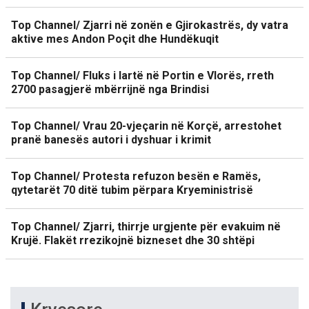
Top Channel/ Zjarri në zonën e Gjirokastrës, dy vatra
aktive mes Andon Poçit dhe Hundëkuqit
Top Channel/ Fluks i lartë në Portin e Vlorës, rreth
2700 pasagjerë mbërrijnë nga Brindisi
Top Channel/ Vrau 20-vjeçarin në Korçë, arrestohet
pranë banesës autori i dyshuar i krimit
Top Channel/ Protesta refuzon besën e Ramës,
qytetarët 70 ditë tubim përpara Kryeministrisë
Top Channel/ Zjarri, thirrje urgjente për evakuim në
Krujë. Flakët rrezikojnë bizneset dhe 30 shtëpi