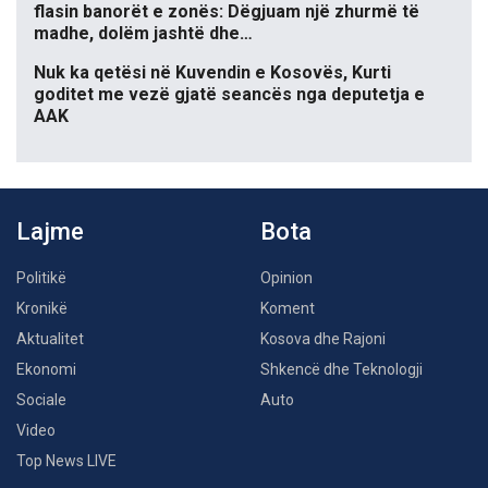
flasin banorët e zonës: Dëgjuam një zhurmë të
madhe, dolëm jashtë dhe…
Nuk ka qetësi në Kuvendin e Kosovës, Kurti
goditet me vezë gjatë seancës nga deputetja e
AAK
Lajme
Bota
Politikë
Opinion
Kronikë
Koment
Aktualitet
Kosova dhe Rajoni
Ekonomi
Shkencë dhe Teknologji
Sociale
Auto
Video
Top News LIVE