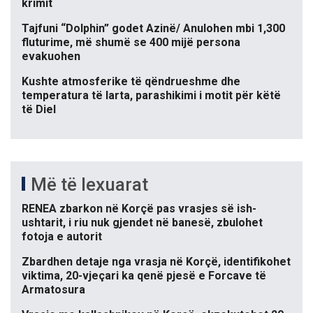
krimit
Tajfuni “Dolphin” godet Azinë/ Anulohen mbi 1,300
fluturime, më shumë se 400 mijë persona
evakuohen
Kushte atmosferike të qëndrueshme dhe
temperatura të larta, parashikimi i motit për këtë
të Diel
Më të lexuarat
RENEA zbarkon në Korçë pas vrasjes së ish-
ushtarit, i riu nuk gjendet në banesë, zbulohet
fotoja e autorit
Zbardhen detaje nga vrasja në Korçë, identifikohet
viktima, 20-vjeçari ka qenë pjesë e Forcave të
Armatosura