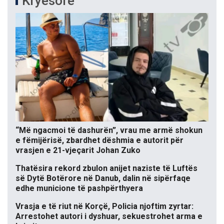
Kryesore
“Më ngacmoi të dashurën”, vrau me armë shokun
e fëmijërisë, zbardhet dëshmia e autorit për
vrasjen e 21-vjeçarit Johan Zuko
Thatësira rekord zbulon anijet naziste të Luftës
së Dytë Botërore në Danub, dalin në sipërfaqe
edhe municione të pashpërthyera
Vrasja e të riut në Korçë, Policia njoftim zyrtar:
Arrestohet autori i dyshuar, sekuestrohet arma e