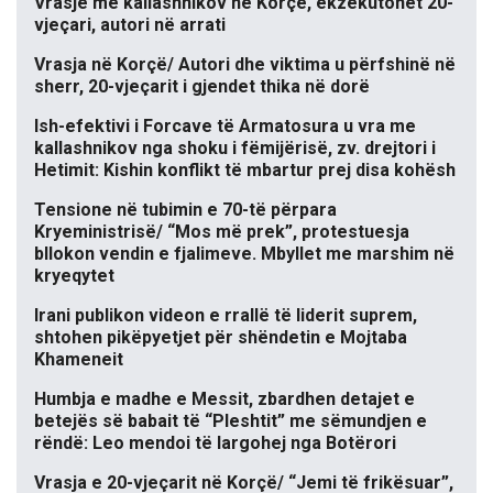
Vrasje me kallashnikov në Korçë, ekzekutohet 20-
vjeçari, autori në arrati
Vrasja në Korçë/ Autori dhe viktima u përfshinë në
sherr, 20-vjeçarit i gjendet thika në dorë
Ish-efektivi i Forcave të Armatosura u vra me
kallashnikov nga shoku i fëmijërisë, zv. drejtori i
Hetimit: Kishin konflikt të mbartur prej disa kohësh
Tensione në tubimin e 70-të përpara
Kryeministrisë/ “Mos më prek”, protestuesja
bllokon vendin e fjalimeve. Mbyllet me marshim në
kryeqytet
Irani publikon videon e rrallë të liderit suprem,
shtohen pikëpyetjet për shëndetin e Mojtaba
Khameneit
Humbja e madhe e Messit, zbardhen detajet e
betejës së babait të “Pleshtit” me sëmundjen e
rëndë: Leo mendoi të largohej nga Botërori
Vrasja e 20-vjeçarit në Korçë/ “Jemi të frikësuar”,