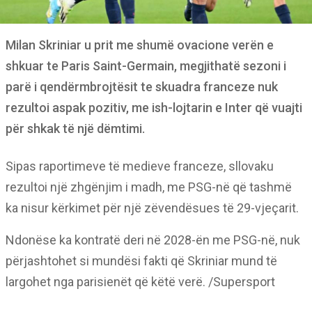
Milan Skriniar u prit me shumë ovacione verën e
shkuar te Paris Saint-Germain, megjithatë sezoni i
parë i qendërmbrojtësit te skuadra franceze nuk
rezultoi aspak pozitiv, me ish-lojtarin e Inter që vuajti
për shkak të një dëmtimi.
Sipas raportimeve të medieve franceze, sllovaku
rezultoi një zhgënjim i madh, me PSG-në që tashmë
ka nisur kërkimet për një zëvendësues të 29-vjeçarit.
Ndonëse ka kontratë deri në 2028-ën me PSG-në, nuk
përjashtohet si mundësi fakti që Skriniar mund të
largohet nga parisienët që këtë verë. /Supersport