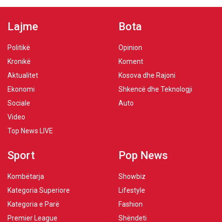
Lajme
Bota
Politikë
Opinion
Kronikë
Koment
Aktualitet
Kosova dhe Rajoni
Ekonomi
Shkencë dhe Teknologji
Sociale
Auto
Video
Top News LIVE
Sport
Pop News
Kombëtarja
Showbiz
Kategoria Superiore
Lifestyle
Kategoria e Parë
Fashion
Premier League
Shëndeti