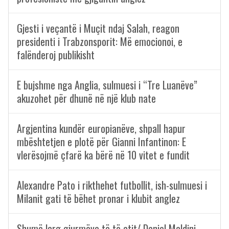
Gjesti i veçantë i Muçit ndaj Salah, reagon
presidenti i Trabzonsporit: Më emocionoi, e
falënderoj publikisht
E bujshme nga Anglia, sulmuesi i “Tre Luanëve”
akuzohet për dhunë në një klub nate
Argjentina kundër europianëve, shpall hapur
mbështetjen e plotë për Gianni Infantinon: E
vlerësojmë çfarë ka bërë në 10 vitet e fundit
Alexandre Pato i rikthehet futbollit, ish-sulmuesi i
Milanit gati të bëhet pronar i klubit anglez
Shumë larg gjurmëve të të atit/ Daniel Maldini