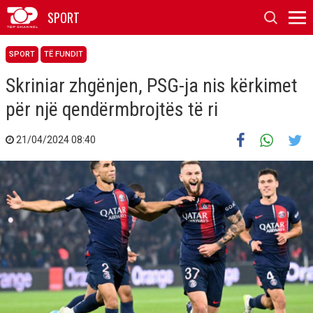
SPORT
SPORT
TË FUNDIT
Skriniar zhgënjen, PSG-ja nis kërkimet
për një qendërmbrojtës të ri
21/04/2024 08:40