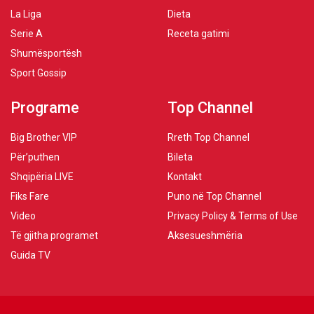
La Liga
Dieta
Serie A
Receta gatimi
Shumësportësh
Sport Gossip
Programe
Top Channel
Big Brother VIP
Rreth Top Channel
Për’puthen
Bileta
Shqipëria LIVE
Kontakt
Fiks Fare
Puno në Top Channel
Video
Privacy Policy & Terms of Use
Të gjitha programet
Aksesueshmëria
Guida TV