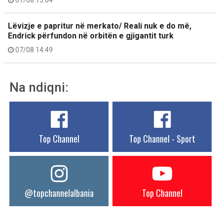
07/08 15:04
Lëvizje e papritur në merkato/ Reali nuk e do më,
Endrick përfundon në orbitën e gjigantit turk
07/08 14:49
Na ndiqni:
Top Channel
Top Channel - Sport
@topchannelalbania
Top Channel