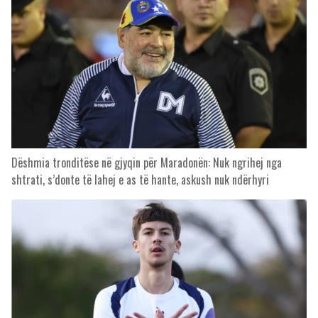
Dëshmia tronditëse në gjyqin për Maradonën: Nuk ngrihej nga
shtrati, s’donte të lahej e as të hante, askush nuk ndërhyri