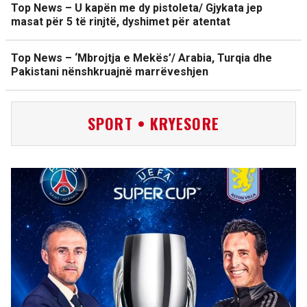
Top News – U kapën me dy pistoleta/ Gjykata jep
masat për 5 të rinjtë, dyshimet për atentat
Top News – ‘Mbrojtja e Mekës’/ Arabia, Turqia dhe
Pakistani nënshkruajnë marrëveshjen
SPORT • KRYESORE