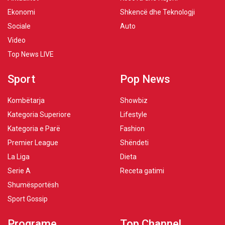
Ekonomi
Shkencë dhe Teknologji
Sociale
Auto
Video
Top News LIVE
Sport
Pop News
Kombëtarja
Showbiz
Kategoria Superiore
Lifestyle
Kategoria e Parë
Fashion
Premier League
Shëndeti
La Liga
Dieta
Serie A
Receta gatimi
Shumësportësh
Sport Gossip
Programe
Top Channel