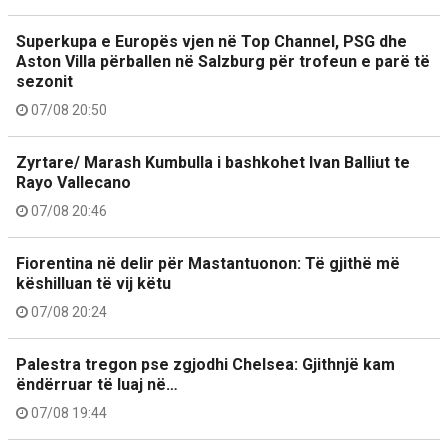
Superkupa e Europës vjen në Top Channel, PSG dhe
Aston Villa përballen në Salzburg për trofeun e parë të
sezonit
07/08 20:50
Zyrtare/ Marash Kumbulla i bashkohet Ivan Balliut te
Rayo Vallecano
07/08 20:46
Fiorentina në delir për Mastantuonon: Të gjithë më
këshilluan të vij këtu
07/08 20:24
Palestra tregon pse zgjodhi Chelsea: Gjithnjë kam
ëndërruar të luaj në…
07/08 19:44