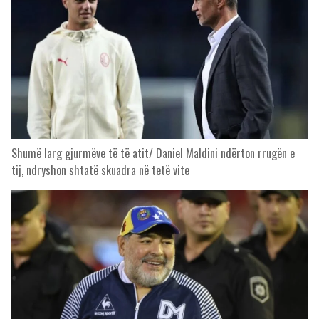
Shumë larg gjurmëve të të atit/ Daniel Maldini ndërton rrugën e
tij, ndryshon shtatë skuadra në tetë vite