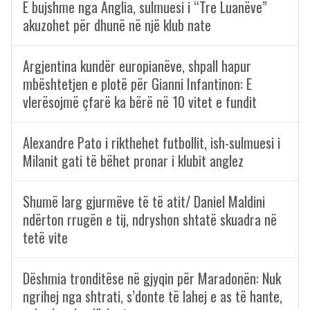
E bujshme nga Anglia, sulmuesi i “Tre Luanëve”
akuzohet për dhunë në një klub nate
Argjentina kundër europianëve, shpall hapur
mbështetjen e plotë për Gianni Infantinon: E
vlerësojmë çfarë ka bërë në 10 vitet e fundit
Alexandre Pato i rikthehet futbollit, ish-sulmuesi i
Milanit gati të bëhet pronar i klubit anglez
Shumë larg gjurmëve të të atit/ Daniel Maldini
ndërton rrugën e tij, ndryshon shtatë skuadra në
tetë vite
Dëshmia tronditëse në gjyqin për Maradonën: Nuk
ngrihej nga shtrati, s’donte të lahej e as të hante,