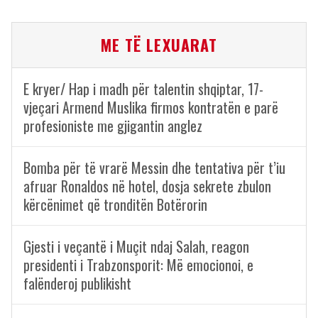
ME TË LEXUARAT
E kryer/ Hap i madh për talentin shqiptar, 17-
vjeçari Armend Muslika firmos kontratën e parë
profesioniste me gjigantin anglez
Bomba për të vrarë Messin dhe tentativa për t’iu
afruar Ronaldos në hotel, dosja sekrete zbulon
kërcënimet që tronditën Botërorin
Gjesti i veçantë i Muçit ndaj Salah, reagon
presidenti i Trabzonsporit: Më emocionoi, e
falënderoj publikisht