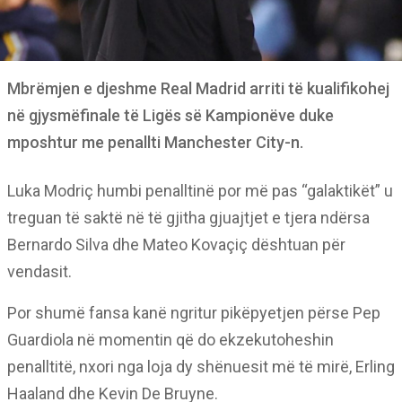
Mbrëmjen e djeshme Real Madrid arriti të kualifikohej
në gjysmëfinale të Ligës së Kampionëve duke
mposhtur me penallti Manchester City-n.
Luka Modriç humbi penalltinë por më pas “galaktikët” u
treguan të saktë në të gjitha gjuajtjet e tjera ndërsa
Bernardo Silva dhe Mateo Kovaçiç dështuan për
vendasit.
Por shumë fansa kanë ngritur pikëpyetjen përse Pep
Guardiola në momentin që do ekzekutoheshin
penalltitë, nxori nga loja dy shënuesit më të mirë, Erling
Haaland dhe Kevin De Bruyne.