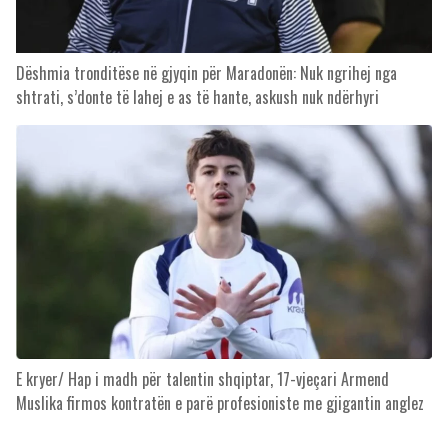
Dëshmia tronditëse në gjyqin për Maradonën: Nuk ngrihej nga
shtrati, s’donte të lahej e as të hante, askush nuk ndërhyri
E kryer/ Hap i madh për talentin shqiptar, 17-vjeçari Armend
Muslika firmos kontratën e parë profesioniste me gjigantin anglez