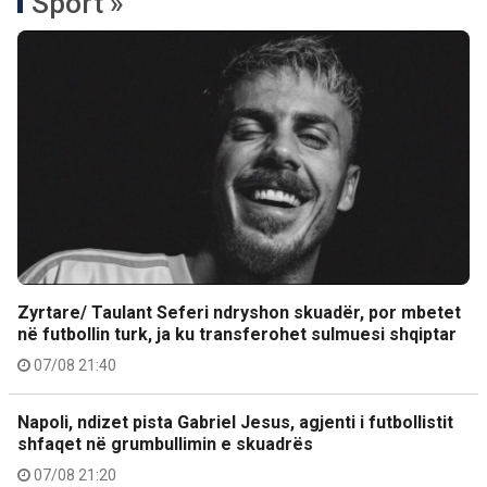
Sport »
Zyrtare/ Taulant Seferi ndryshon skuadër, por mbetet
në futbollin turk, ja ku transferohet sulmuesi shqiptar
07/08 21:40
Napoli, ndizet pista Gabriel Jesus, agjenti i futbollistit
shfaqet në grumbullimin e skuadrës
07/08 21:20