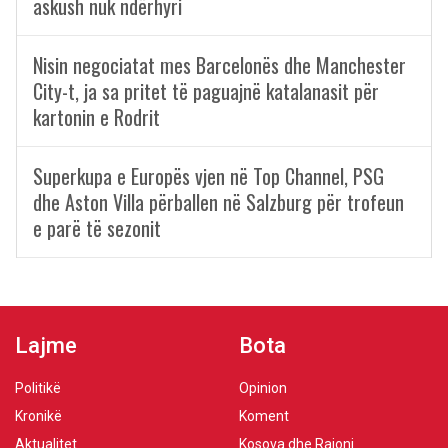
askush nuk ndërhyri
Nisin negociatat mes Barcelonës dhe Manchester
City-t, ja sa pritet të paguajnë katalanasit për
kartonin e Rodrit
Superkupa e Europës vjen në Top Channel, PSG
dhe Aston Villa përballen në Salzburg për trofeun
e parë të sezonit
Lajme
Bota
Politikë
Opinion
Kronikë
Koment
Aktualitet
Kosova dhe Rajoni