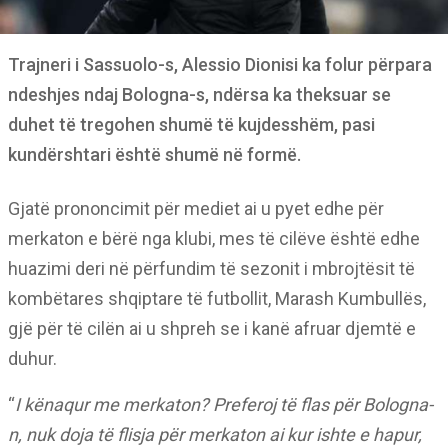
Trajneri i Sassuolo-s, Alessio Dionisi ka folur përpara
ndeshjes ndaj Bologna-s, ndërsa ka theksuar se
duhet të tregohen shumë të kujdesshëm, pasi
kundërshtari është shumë në formë.
Gjatë prononcimit për mediet ai u pyet edhe për
merkaton e bërë nga klubi, mes të cilëve është edhe
huazimi deri në përfundim të sezonit i mbrojtësit të
kombëtares shqiptare të futbollit, Marash Kumbullës,
gjë për të cilën ai u shpreh se i kanë afruar djemtë e
duhur.
“
I kënaqur me merkaton? Preferoj të flas për Bologna-
n, nuk doja të flisja për merkaton ai kur ishte e hapur,