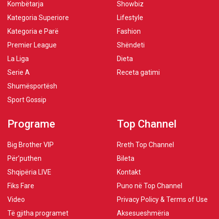
Kombëtarja
Showbiz
Kategoria Superiore
Lifestyle
Kategoria e Parë
Fashion
Premier League
Shëndeti
La Liga
Dieta
Serie A
Receta gatimi
Shumësportësh
Sport Gossip
Programe
Top Channel
Big Brother VIP
Rreth Top Channel
Për’puthen
Bileta
Shqipëria LIVE
Kontakt
Fiks Fare
Puno në Top Channel
Video
Privacy Policy & Terms of Use
Të gjitha programet
Aksesueshmëria