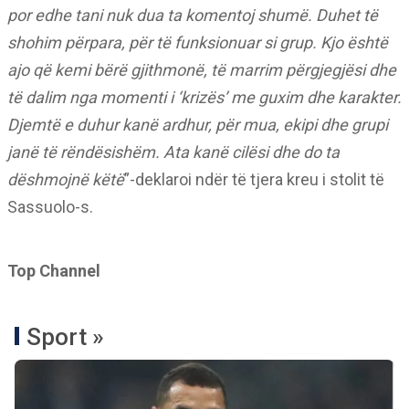
por edhe tani nuk dua ta komentoj shumë. Duhet të
shohim përpara, për të funksionuar si grup. Kjo është
ajo që kemi bërë gjithmonë, të marrim përgjegjësi dhe
të dalim nga momenti i ‘krizës’ me guxim dhe karakter.
Djemtë e duhur kanë ardhur, për mua, ekipi dhe grupi
janë të rëndësishëm. Ata kanë cilësi dhe do ta
dëshmojnë këtë
”-deklaroi ndër të tjera kreu i stolit të
Sassuolo-s.
Top Channel
Sport »