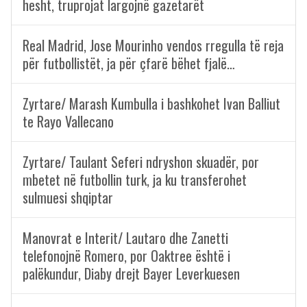
hesht, truprojat largojnë gazetarët
Real Madrid, Jose Mourinho vendos rregulla të reja
për futbollistët, ja për çfarë bëhet fjalë…
Zyrtare/ Marash Kumbulla i bashkohet Ivan Balliut
te Rayo Vallecano
Zyrtare/ Taulant Seferi ndryshon skuadër, por
mbetet në futbollin turk, ja ku transferohet
sulmuesi shqiptar
Manovrat e Interit/ Lautaro dhe Zanetti
telefonojnë Romero, por Oaktree është i
palëkundur, Diaby drejt Bayer Leverkuesen