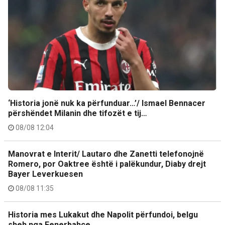
‘Historia jonë nuk ka përfunduar…’/ Ismael Bennacer
përshëndet Milanin dhe tifozët e tij…
08/08 12:04
Manovrat e Interit/ Lautaro dhe Zanetti telefonojnë
Romero, por Oaktree është i palëkundur, Diaby drejt
Bayer Leverkuesen
08/08 11:35
Historia mes Lukakut dhe Napolit përfundoi, belgu
sheh nga Fenerbahçe