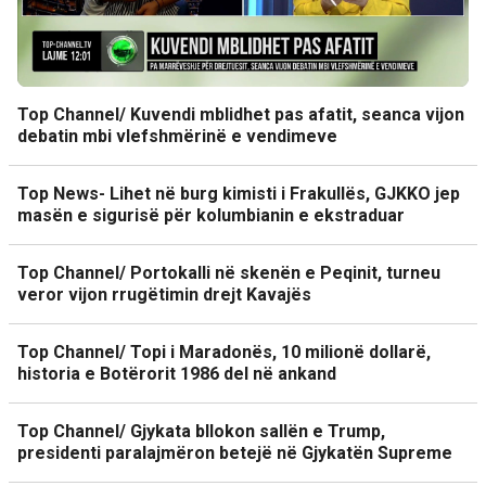
Top Channel/ Kuvendi mblidhet pas afatit, seanca vijon
debatin mbi vlefshmërinë e vendimeve
Top News- Lihet në burg kimisti i Frakullës, GJKKO jep
masën e sigurisë për kolumbianin e ekstraduar
Top Channel/ Portokalli në skenën e Peqinit, turneu
veror vijon rrugëtimin drejt Kavajës
Top Channel/ Topi i Maradonës, 10 milionë dollarë,
historia e Botërorit 1986 del në ankand
Top Channel/ Gjykata bllokon sallën e Trump,
presidenti paralajmëron betejë në Gjykatën Supreme