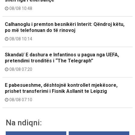
08/08 10:48
Calhanoglu i premton besnikëri Interit: Qëndroj këtu,
po më telefonuan do të rinovoj
08/08 10:14
Skandal/ E dashura e Infantinos u pagua nga UEFA,
pretendimi tronditës i “The Telegraph”
08/08 07:20
E pabesueshme, dështojnë kontrollet mjekësore,
prishet transferimi i Fisnik Asllanit te Leipzig
08/08 07:10
Na ndiqni: