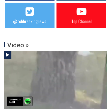
@tchbreakingnews
Top Channel
Video »