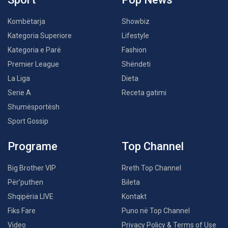
Kombëtarja
Showbiz
Kategoria Superiore
Lifestyle
Kategoria e Parë
Fashion
Premier League
Shëndeti
La Liga
Dieta
Serie A
Receta gatimi
Shumësportësh
Sport Gossip
Programe
Top Channel
Big Brother VIP
Rreth Top Channel
Për’puthen
Bileta
Shqipëria LIVE
Kontakt
Fiks Fare
Puno në Top Channel
Video
Privacy Policy & Terms of Use