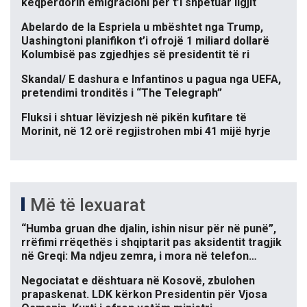
keqpërdorin emigracioni për t’i shpëtuar ligjit
Abelardo de la Espriela u mbështet nga Trump,
Uashingtoni planifikon t’i ofrojë 1 miliard dollarë
Kolumbisë pas zgjedhjes së presidentit të ri
Skandal/ E dashura e Infantinos u pagua nga UEFA,
pretendimi tronditës i “The Telegraph”
Fluksi i shtuar lëvizjesh në pikën kufitare të
Morinit, në 12 orë regjistrohen mbi 41 mijë hyrje
Më të lexuarat
“Humba gruan dhe djalin, ishin nisur për në punë”,
rrëfimi rrëqethës i shqiptarit pas aksidentit tragjik
në Greqi: Ma ndjeu zemra, i mora në telefon…
Negociatat e dështuara në Kosovë, zbulohen
prapaskenat. LDK kërkon Presidentin për Vjosa