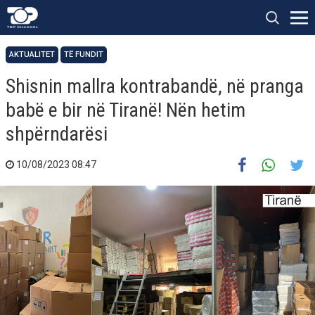
AKTUALITET
TË FUNDIT
Shisnin mallra kontrabandë, në pranga
babë e bir në Tiranë! Nën hetim
shpërndarësi
10/08/2023 08:47