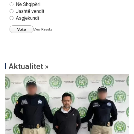
Në Shqipëri
Jashtë vendit
Asgjëkundi
Vote
View Results
Aktualitet »