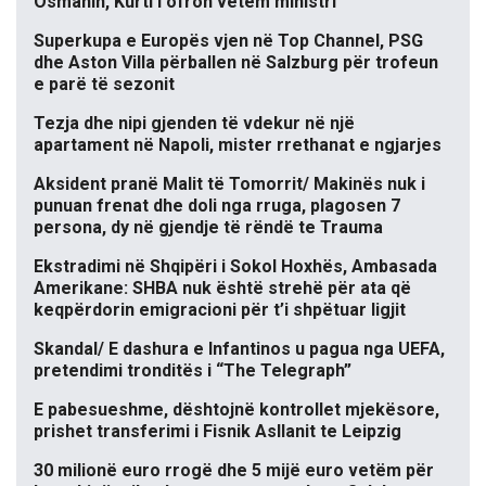
Osmanin, Kurti i ofron vetëm ministri
Superkupa e Europës vjen në Top Channel, PSG
dhe Aston Villa përballen në Salzburg për trofeun
e parë të sezonit
Tezja dhe nipi gjenden të vdekur në një
apartament në Napoli, mister rrethanat e ngjarjes
Aksident pranë Malit të Tomorrit/ Makinës nuk i
punuan frenat dhe doli nga rruga, plagosen 7
persona, dy në gjendje të rëndë te Trauma
Ekstradimi në Shqipëri i Sokol Hoxhës, Ambasada
Amerikane: SHBA nuk është strehë për ata që
keqpërdorin emigracioni për t’i shpëtuar ligjit
Skandal/ E dashura e Infantinos u pagua nga UEFA,
pretendimi tronditës i “The Telegraph”
E pabesueshme, dështojnë kontrollet mjekësore,
prishet transferimi i Fisnik Asllanit te Leipzig
30 milionë euro rrogë dhe 5 mijë euro vetëm për