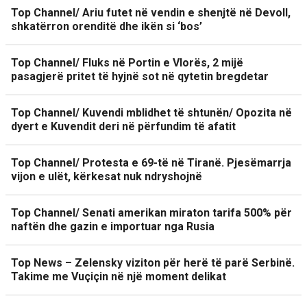
Top Channel/ Ariu futet në vendin e shenjtë në Devoll,
shkatërron orenditë dhe ikën si ‘bos’
Top Channel/ Fluks në Portin e Vlorës, 2 mijë
pasagjerë pritet të hyjnë sot në qytetin bregdetar
Top Channel/ Kuvendi mblidhet të shtunën/ Opozita në
dyert e Kuvendit deri në përfundim të afatit
Top Channel/ Protesta e 69-të në Tiranë. Pjesëmarrja
vijon e ulët, kërkesat nuk ndryshojnë
Top Channel/ Senati amerikan miraton tarifa 500% për
naftën dhe gazin e importuar nga Rusia
Top News – Zelensky viziton për herë të parë Serbinë.
Takime me Vuçiçin në një moment delikat