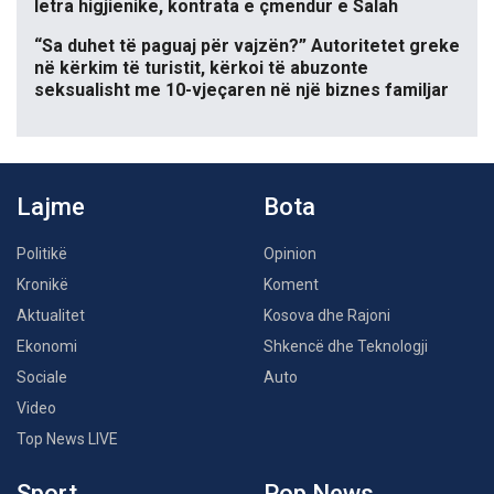
letra higjienike, kontrata e çmendur e Salah
“Sa duhet të paguaj për vajzën?” Autoritetet greke
në kërkim të turistit, kërkoi të abuzonte
seksualisht me 10-vjeçaren në një biznes familjar
Lajme
Bota
Politikë
Opinion
Kronikë
Koment
Aktualitet
Kosova dhe Rajoni
Ekonomi
Shkencë dhe Teknologji
Sociale
Auto
Video
Top News LIVE
Sport
Pop News