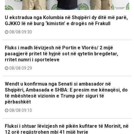
U ekstradua nga Kolumbia në Shqipëri dy ditë më parë,
GJKKO lë në burg ‘kimistin’ e drogës në Frakull
08/08 09:30
Fluks i madh lëvizjesh në Portin e Vlorës/ 2 mijë
pasagjerë pritet të hyjnë sot në qytetin bregdetar,
rritet numri i sporteleve
08/08 09:29
Wendt u konfirmua nga Senati si ambasador në
Shqipëri, Ambasada e SHBA: E presim me kënaqësi, do
të mbështesë vizionin e Trump për siguri të
përbashkët
08/08 09:10
Fluksi i shtuar lëvizjesh në pikën kufitare të Morinit, në
12 orë regjistrohen mbi 41 mijë hyrje