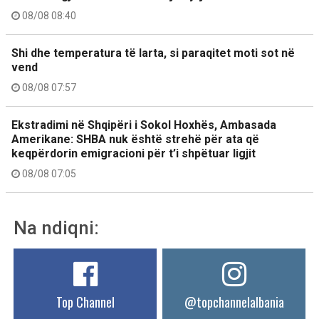
08/08 08:40
Shi dhe temperatura të larta, si paraqitet moti sot në
vend
08/08 07:57
Ekstradimi në Shqipëri i Sokol Hoxhës, Ambasada
Amerikane: SHBA nuk është strehë për ata që
keqpërdorin emigracioni për t’i shpëtuar ligjit
08/08 07:05
Na ndiqni:
Top Channel
@topchannelalbania