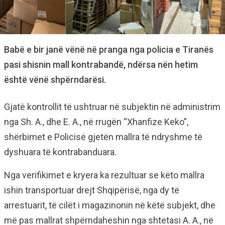
Babë e bir janë vënë në pranga nga policia e Tiranës
pasi shisnin mall kontrabandë, ndërsa nën hetim
është vënë shpërndarësi.
Gjatë kontrollit të ushtruar në subjektin në administrim
nga Sh. A., dhe E. A., në rrugën “Xhanfize Keko”,
shërbimet e Policisë gjetën mallra të ndryshme të
dyshuara të kontrabanduara.
Nga verifikimet e kryera ka rezultuar se këto mallra
ishin transportuar drejt Shqipërisë, nga dy të
arrestuarit, të cilët i magazinonin në këtë subjekt, dhe
më pas mallrat shpërndaheshin nga shtetasi A. A., në