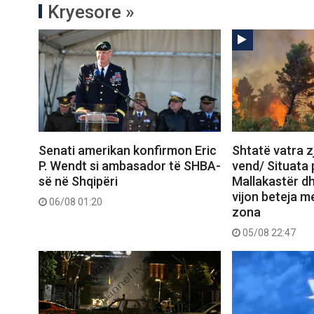
Kryesore »
Senati amerikan konfirmon Eric
Shtatë vatra zj
P. Wendt si ambasador të SHBA-
vend/ Situata
së në Shqipëri
Mallakastër dh
vijon beteja me
06/08 01:20
zona
05/08 22:47