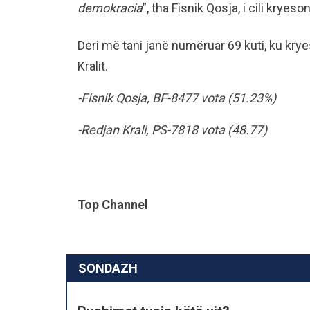
demokracia
”, tha Fisnik Qosja, i cili kryeson
Deri më tani janë numëruar 69 kuti, ku kry
Kralit.
-Fisnik Qosja, BF-8477 vota (51.23%)
-Redjan Krali, PS-7818 vota (48.77)
Top Channel
SONDAZH