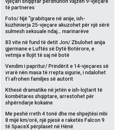
vjeçari shqiptar përdhunon vajzën 9-vjeçare
të partneres
Foto/ Një “grabitqare në anije, ish-
kuzhinierja 25-vjeçare akuzohet për një sërë
sulmesh seksuale ndaj… marinarëve
83 vite në fund të detit Jon/ Zbulohet anija
gjermane e Luftës së Dytë Botërore, e
vetmja e llojit të saj në botë
Vendim i papritur/ Prindërit e 14-vjeçares së
vrarë nën masa të rrepta sigurie, i ndalohet
t’i afrohen familjes së autorit
Kthesë dramatike në jetën e ish-lojtarit të
kombëtares shqiptare, arrestohet për
shpërndarje kokaine
Me peshë rreth 4 tonë dhe me shpejtësi mbi
8 mijë km/orë, një pjesë e raketës Falcon 9
të SpaceX përplaset në Hënë