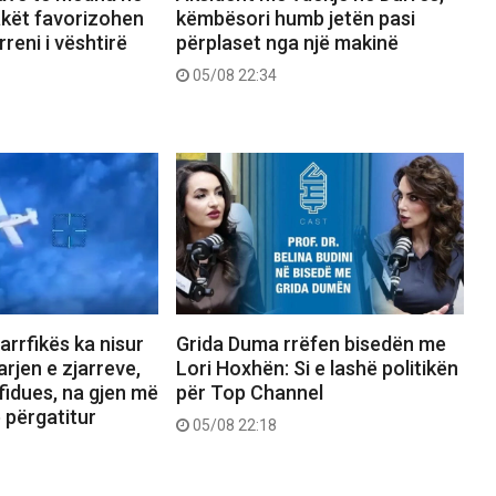
lakët favorizohen
këmbësori humb jetën pasi
reni i vështirë
përplaset nga një makinë
05/08 22:34
jarrfikës ka nisur
Grida Duma rrëfen bisedën me
rjen e zjarreve,
Lori Hoxhën: Si e lashë politikën
fidues, na gjen më
për Top Channel
ë përgatitur
05/08 22:18