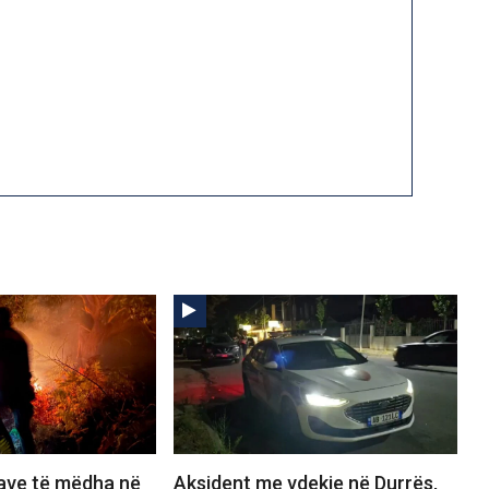
save të mëdha në
Aksident me vdekje në Durrës,