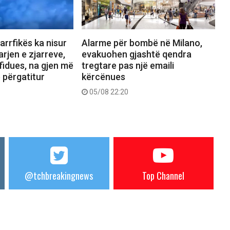
jarrfikës ka nisur
Alarme për bombë në Milano,
rjen e zjarreve,
evakuohen gjashtë qendra
fidues, na gjen më
tregtare pas një emaili
ë përgatitur
kërcënues
05/08 22:20
@tchbreakingnews
Top Channel