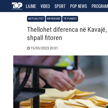
LAJME
VIDEO
SPORT
POP NEWS
PROGRAM
AKTUALITET
KRYESORE
TË FUNDIT
Thellohet diferenca në Kavajë,
shpall fitoren
15/05/2023 20:01