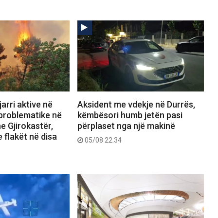
arri aktive në
Aksident me vdekje në Durrës,
 problematike në
këmbësori humb jetën pasi
e Gjirokastër,
përplaset nga një makinë
 flakët në disa
05/08 22:34