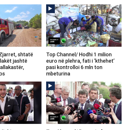
jarret, shtatë
Top Channel/ Hodhi 1 milion
Flakët jashtë
euro në plehra, fati i ‘kthehet’
allakastër,
pasi kontrolloi 6 mln ton
tos
mbeturina