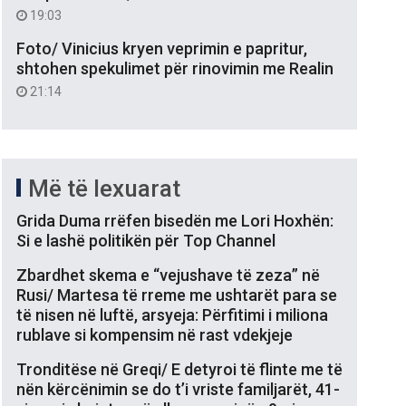
19:03
Foto/ Vinicius kryen veprimin e papritur,
shtohen spekulimet për rinovimin me Realin
21:14
Më të lexuarat
Grida Duma rrëfen bisedën me Lori Hoxhën:
Si e lashë politikën për Top Channel
Zbardhet skema e “vejushave të zeza” në
Rusi/ Martesa të rreme me ushtarët para se
të nisen në luftë, arsyeja: Përfitimi i miliona
rublave si kompensim në rast vdekjeje
Tronditëse në Greqi/ E detyroi të flinte me të
nën kërcënimin se do t’i vriste familjarët, 41-