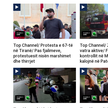
Top Channel/ Protesta e 67-të
Top Channel/ Z
në Tiranë/ Pas fjalimeve,
vatra aktive/ 
protestuesit nisën marshimet
kontrollit në M
dhe thirrjet
kalojnë në Pa