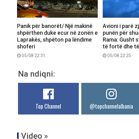
Panik për banorët/ Një makinë
Avioni i parë z
shpërthen duke ecur në zonën e
punën për shua
Laprakës, shpëton pa lëndime
Rama: Gusht s
shoferi
të fortë dhe t
05/08 22:31
05/08 22:25
Na ndiqni:
Top Channel
@topchannelalbania
Video »