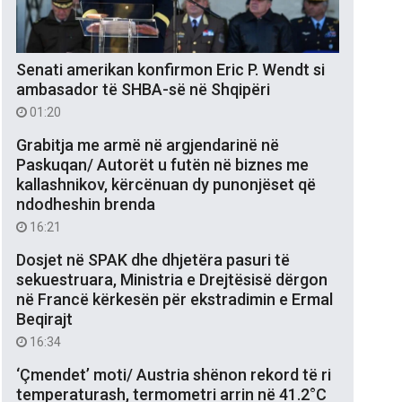
Senati amerikan konfirmon Eric P. Wendt si
ambasador të SHBA-së në Shqipëri
01:20
Grabitja me armë në argjendarinë në
Paskuqan/ Autorët u futën në biznes me
kallashnikov, kërcënuan dy punonjëset që
ndodheshin brenda
16:21
Dosjet në SPAK dhe dhjetëra pasuri të
sekuestruara, Ministria e Drejtësisë dërgon
në Francë kërkesën për ekstradimin e Ermal
Beqirajt
16:34
‘Çmendet’ moti/ Austria shënon rekord të ri
temperaturash, termometri arrin në 41.2°C