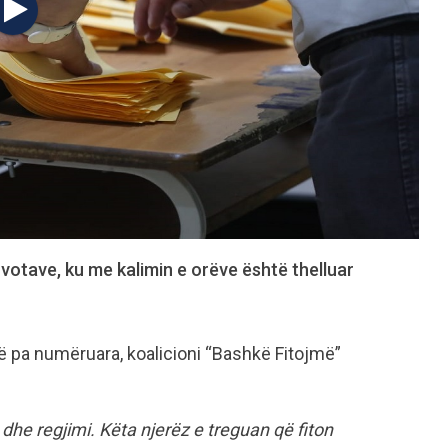
votave, ku me kalimin e orëve është thelluar
ë pa numëruara, koalicioni “Bashkë Fitojmë”
 dhe regjimi. Këta njerëz e treguan që fiton