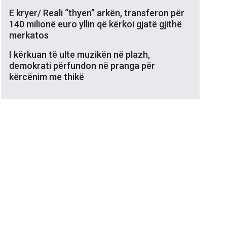
E kryer/ Reali “thyen” arkën, transferon për
140 milionë euro yllin që kërkoi gjatë gjithë
merkatos
I kërkuan të ulte muzikën në plazh,
demokrati përfundon në pranga për
kërcënim me thikë