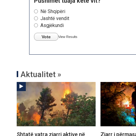
Pushimet tuaja këtë vit?
Në Shqipëri
Jashtë vendit
Asgjëkundi
Vote
View Results
Aktualitet »
Shtatë vatra zjarri aktive në
Zjarr i përma