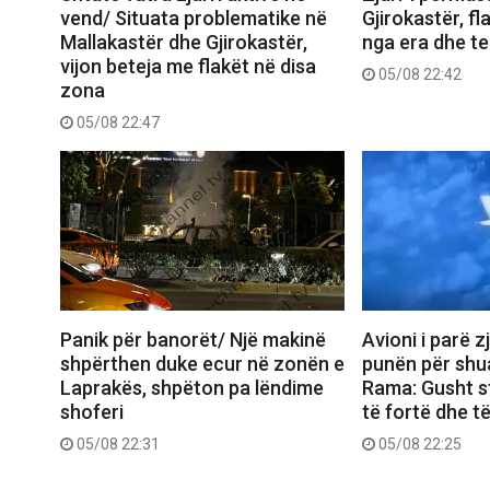
vend/ Situata problematike në
Gjirokastër, f
Mallakastër dhe Gjirokastër,
nga era dhe ter
vijon beteja me flakët në disa
05/08 22:42
zona
05/08 22:47
Panik për banorët/ Një makinë
Avioni i parë z
shpërthen duke ecur në zonën e
punën për shua
Laprakës, shpëton pa lëndime
Rama: Gusht s
shoferi
të fortë dhe t
05/08 22:31
05/08 22:25