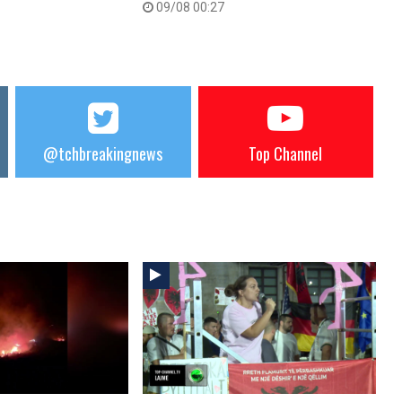
09/08 00:27
@tchbreakingnews
Top Channel