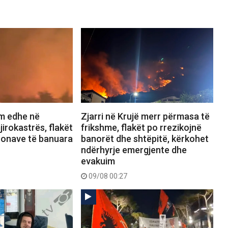
ëm edhe në
Zjarri në Krujë merr përmasa të
irokastrës, flakët
frikshme, flakët po rrezikojnë
zonave të banuara
banorët dhe shtëpitë, kërkohet
ndërhyrje emergjente dhe
evakuim
09/08 00:27