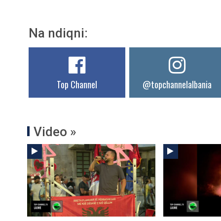
Na ndiqni:
Top Channel
@topchannelalbania
Video »