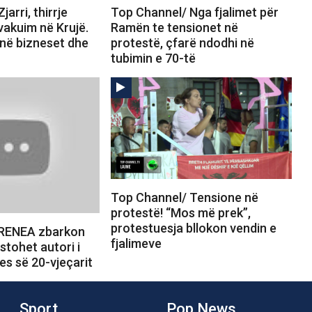
arri, thirrje
Top Channel/ Nga fjalimet për
vakuim në Krujë.
Ramën te tensionet në
jnë bizneset dhe
protestë, çfarë ndodhi në
tubimin e 70-të
Top Channel/ Tensione në
protestë! “Mos më prek”,
protestuesja bllokon vendin e
 RENEA zbarkon
fjalimeve
stohet autori i
jes së 20-vjeçarit
Sport
Pop News