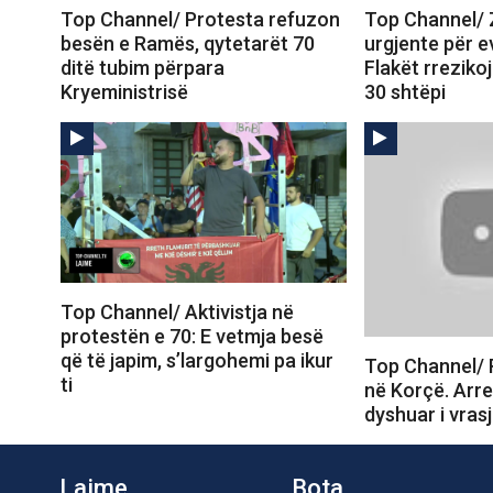
Top Channel/ Protesta refuzon
Top Channel/ Zj
besën e Ramës, qytetarët 70
urgjente për e
ditë tubim përpara
Flakët rreziko
Kryeministrisë
30 shtëpi
Top Channel/ Aktivistja në
protestën e 70: E vetmja besë
që të japim, s’largohemi pa ikur
Top Channel/
ti
në Korçë. Arre
dyshuar i vras
Lajme
Bota