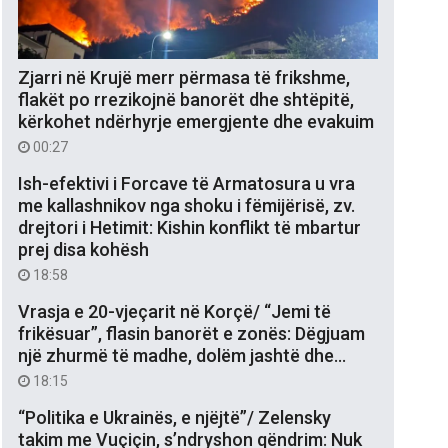
Zjarri në Krujë merr përmasa të frikshme,
flakët po rrezikojnë banorët dhe shtëpitë,
kërkohet ndërhyrje emergjente dhe evakuim
00:27
Ish-efektivi i Forcave të Armatosura u vra
me kallashnikov nga shoku i fëmijërisë, zv.
drejtori i Hetimit: Kishin konflikt të mbartur
prej disa kohësh
18:58
Vrasja e 20-vjeçarit në Korçë/ “Jemi të
frikësuar”, flasin banorët e zonës: Dëgjuam
një zhurmë të madhe, dolëm jashtë dhe…
18:15
“Politika e Ukrainës, e njëjtë”/ Zelensky
takim me Vuçiçin, s’ndryshon qëndrim: Nuk