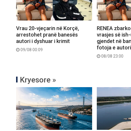
Vrau 20-vjeçarin në Korçë,
RENEA zbarko
arrestohet pranë banesës
vrasjes së ish-
autori i dyshuar i krimit
gjendet në ba
fotoja e autori
09/08 00:09
08/08 23:00
Kryesore »