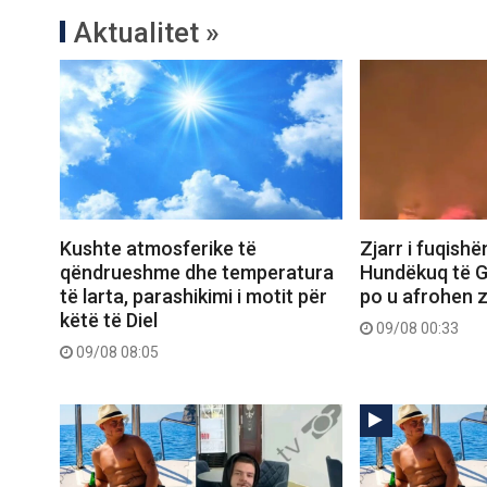
Aktualitet »
Kushte atmosferike të
Zjarr i fuqish
qëndrueshme dhe temperatura
Hundëkuq të Gj
të larta, parashikimi i motit për
po u afrohen 
këtë të Diel
09/08 00:33
09/08 08:05