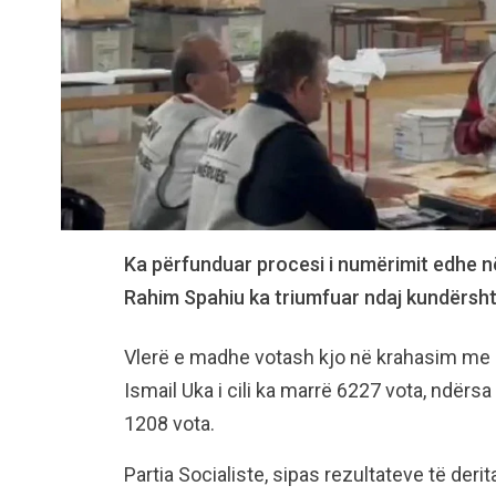
Ka përfunduar procesi i numërimit edhe në 
Rahim Spahiu ka triumfuar ndaj kundërsht
Vlerë e madhe votash kjo në krahasim me k
Ismail Uka i cili ka marrë 6227 vota, ndër
1208 vota.
Partia Socialiste, sipas rezultateve të de