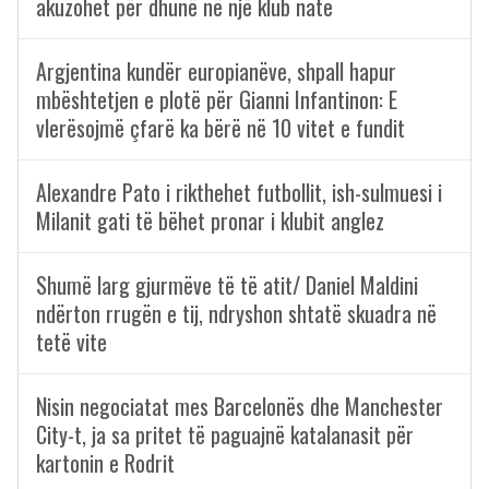
akuzohet për dhunë në një klub nate
Argjentina kundër europianëve, shpall hapur
mbështetjen e plotë për Gianni Infantinon: E
vlerësojmë çfarë ka bërë në 10 vitet e fundit
Alexandre Pato i rikthehet futbollit, ish-sulmuesi i
Milanit gati të bëhet pronar i klubit anglez
Shumë larg gjurmëve të të atit/ Daniel Maldini
ndërton rrugën e tij, ndryshon shtatë skuadra në
tetë vite
Nisin negociatat mes Barcelonës dhe Manchester
City-t, ja sa pritet të paguajnë katalanasit për
kartonin e Rodrit