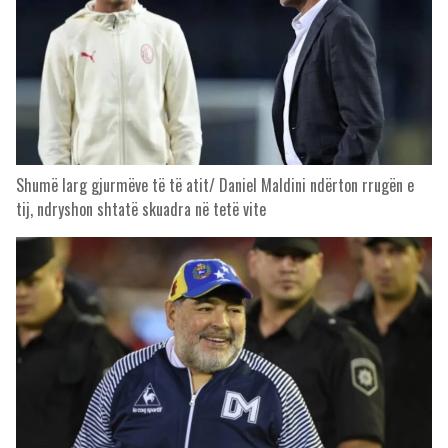
Shumë larg gjurmëve të të atit/ Daniel Maldini ndërton rrugën e
tij, ndryshon shtatë skuadra në tetë vite