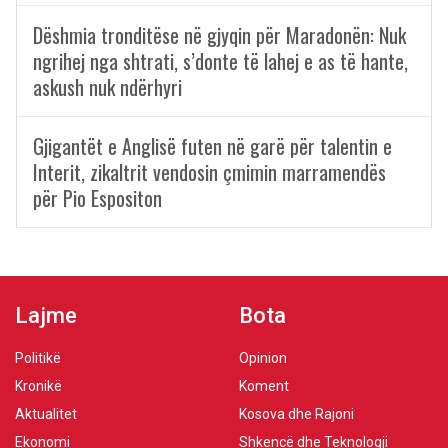
Dëshmia tronditëse në gjyqin për Maradonën: Nuk
ngrihej nga shtrati, s’donte të lahej e as të hante,
askush nuk ndërhyri
Gjigantët e Anglisë futen në garë për talentin e
Interit, zikaltrit vendosin çmimin marramendës
për Pio Espositon
Lajme
Bota
Politikë
Opinion
Kronikë
Koment
Aktualitet
Kosova dhe Rajoni
Ekonomi
Shkencë dhe Teknologji