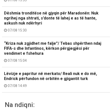
07/08 15:35
Dëshmia tronditëse në gjyqin për Maradonën: Nuk
ngrihej nga shtrati, s’donte të lahej e as të hante,
askush nuk ndërhyri
07/08 15:30
“Kriza nuk zgjidhet me falje”/ Tebas shpërthen ndaj
FIFA-s dhe Infantinos, kërkon përgjegjësi për
vendimet e fshehura
07/08 15:04
Lëvizje e papritur në merkato/ Reali nuk e do më,
Endrick përfundon në orbitën e gjigantit turk
07/08 14:49
Na ndiqni: