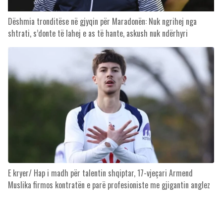
Dëshmia tronditëse në gjyqin për Maradonën: Nuk ngrihej nga
shtrati, s’donte të lahej e as të hante, askush nuk ndërhyri
E kryer/ Hap i madh për talentin shqiptar, 17-vjeçari Armend
Muslika firmos kontratën e parë profesioniste me gjigantin anglez