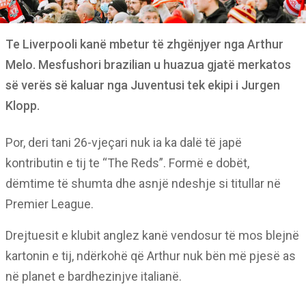
Te Liverpooli kanë mbetur të zhgënjyer nga Arthur
Melo. Mesfushori brazilian u huazua gjatë merkatos
së verës së kaluar nga Juventusi tek ekipi i Jurgen
Klopp.
Por, deri tani 26-vjeçari nuk ia ka dalë të japë
kontributin e tij te “The Reds”. Formë e dobët,
dëmtime të shumta dhe asnjë ndeshje si titullar në
Premier League.
Drejtuesit e klubit anglez kanë vendosur të mos blejnë
kartonin e tij, ndërkohë që Arthur nuk bën më pjesë as
në planet e bardhezinjve italianë.