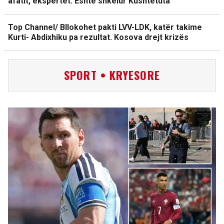
afatit, ekspertët: Është shkelur Kushtetuta
Top Channel/ Bllokohet pakti LVV-LDK, katër takime
Kurti- Abdixhiku pa rezultat. Kosova drejt krizës
SPORT • KRYESORE