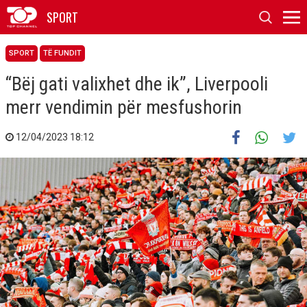
SPORT
SPORT
TË FUNDIT
“Bëj gati valixhet dhe ik”, Liverpooli
merr vendimin për mesfushorin
12/04/2023 18:12