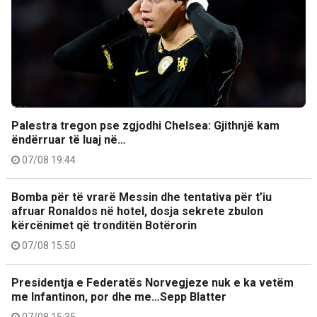
Palestra tregon pse zgjodhi Chelsea: Gjithnjë kam
ëndërruar të luaj në…
07/08 19:44
Bomba për të vrarë Messin dhe tentativa për t’iu
afruar Ronaldos në hotel, dosja sekrete zbulon
kërcënimet që tronditën Botërorin
07/08 15:50
Presidentja e Federatës Norvegjeze nuk e ka vetëm
me Infantinon, por dhe me…Sepp Blatter