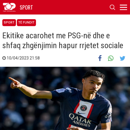
SPORT
SPORT
TË FUNDIT
Ekitike acarohet me PSG-në dhe e
shfaq zhgënjimin hapur rrjetet sociale
10/04/2023 21:58