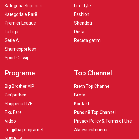
Kategoria Superiore
Lifestyle
Kategoria e Parë
Fashion
Premier League
Shëndeti
La Liga
Dieta
Serie A
Receta gatimi
Shumësportësh
Sport Gossip
Programe
Top Channel
Big Brother VIP
Rreth Top Channel
Për’puthen
Bileta
Shqipëria LIVE
Kontakt
Fiks Fare
Puno në Top Channel
Video
Privacy Policy & Terms of Use
Të gjitha programet
Aksesueshmëria
Guida TV