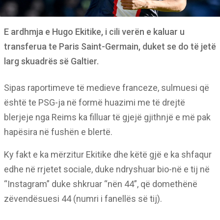
E ardhmja e Hugo Ekitike, i cili verën e kaluar u
transferua te Paris Saint-Germain, duket se do të jetë
larg skuadrës së Galtier.
Sipas raportimeve të medieve franceze, sulmuesi që
është te PSG-ja në formë huazimi me të drejtë
blerjeje nga Reims ka filluar të gjejë gjithnjë e më pak
hapësira në fushën e blertë.
Ky fakt e ka mërzitur Ekitike dhe këtë gjë e ka shfaqur
edhe në rrjetet sociale, duke ndryshuar bio-në e tij në
“Instagram” duke shkruar “nën 44”, që domethënë
zëvendësuesi 44 (numri i fanellës së tij).