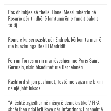
Pas dhimbjes së thellë, Lionel Messi mbërrin në
Rosario për t’i dhënë lamtumirën e fundit babait
të tij
Roma e ka seriozisht për Endrick, kërkon ta marrë
me huazim nga Reali i Madridit
Ferran Torres arrin marrëveshjen me Paris Saint
Germain, nisin bisedimet me Barcelonën
Rashford shijon pushimet, festë me vajza me bikini
në një jaht luksoz
“Ai është zgjedhur në mënyrë demokratike”/ FIFA
shpërthen ndaj kritikave për Infantinon: I pranojmë