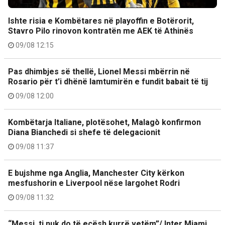
Ishte risia e Kombëtares në playoffin e Botërorit,
Stavro Pilo rinovon kontratën me AEK të Athinës
09/08 12:15
Pas dhimbjes së thellë, Lionel Messi mbërrin në
Rosario për t’i dhënë lamtumirën e fundit babait të tij
09/08 12:00
Kombëtarja Italiane, plotësohet, Malagò konfirmon
Diana Bianchedi si shefe të delegacionit
09/08 11:37
E bujshme nga Anglia, Manchester City kërkon
mesfushorin e Liverpool nëse largohet Rodri
09/08 11:32
“Messi, ti nuk do të ecësh kurrë vetëm”/ Inter Miami