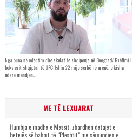
Nga puna në ndërtim dhe skelat te shqiponja në Beograd/ Rrëfimi i
boksierit shqiptar të UFC: Ishin 22 mijë serbë në arenë, e kisha
ndarë mendjen…
ME TË LEXUARAT
Humbja e madhe e Messit, zbardhen detajet e
betejës së babait të “Pleshtit” me sëmundjen e