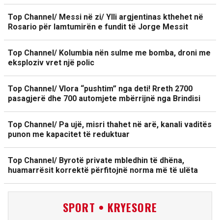
Top Channel/ Messi në zi/ Ylli argjentinas kthehet në
Rosario për lamtumirën e fundit të Jorge Messit
Top Channel/ Kolumbia nën sulme me bomba, droni me
eksploziv vret një polic
Top Channel/ Vlora “pushtim” nga deti! Rreth 2700
pasagjerë dhe 700 automjete mbërrijnë nga Brindisi
Top Channel/ Pa ujë, misri thahet në arë, kanali vaditës
punon me kapacitet të reduktuar
Top Channel/ Byrotë private mbledhin të dhëna,
huamarrësit korrektë përfitojnë norma më të ulëta
SPORT • KRYESORE