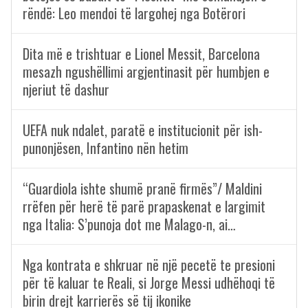
rëndë: Leo mendoi të largohej nga Botërori
Dita më e trishtuar e Lionel Messit, Barcelona
mesazh ngushëllimi argjentinasit për humbjen e
njeriut të dashur
UEFA nuk ndalet, paratë e institucionit për ish-
punonjësen, Infantino nën hetim
“Guardiola ishte shumë pranë firmës”/ Maldini
rrëfen për herë të parë prapaskenat e largimit
nga Italia: S’punoja dot me Malago-n, ai…
Nga kontrata e shkruar në një pecetë te presioni
për të kaluar te Reali, si Jorge Messi udhëhoqi të
birin drejt karrierës së tij ikonike