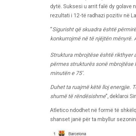
dytë. Suksesi u arrit falë dy golave
rezultati i 12-të radhazi pozitiv në 
“
Sigurisht që skuadra është përmirësu
konkurrojmë në të njëjtën mënyrë. At
Struktura mbrojtëse është rikthyer a
përmes strukturës sonë mbrojtëse N
minutën e 75’.
Duhet ta ruajmë këtë lloj energjie. T
shumë të rëndësishme
”, deklaroi 
Atletico ndodhet në formë të shkëlqy
shanset janë për ta mbyllur sezoni