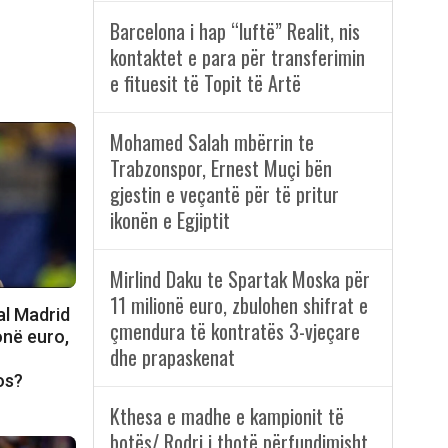
Barcelona i hap “luftë” Realit, nis
kontaktet e para për transferimin
e fituesit të Topit të Artë
Mohamed Salah mbërrin te
Trabzonspor, Ernest Muçi bën
gjestin e veçantë për të pritur
ikonën e Egjiptit
Mirlind Daku te Spartak Moska për
11 milionë euro, zbulohen shifrat e
al Madrid
çmendura të kontratës 3-vjeçare
onë euro,
dhe prapaskenat
os?
Kthesa e madhe e kampionit të
botës/ Rodri i thotë përfundimisht