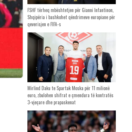
FSHF tërheq mbështetjen për Gianni Infantinon,
Shqipëria i bashkohet qëndrimeve europiane për
qeverisjen e FIFA-s
Mirlind Daku te Spartak Moska për 11 milionë
euro, zbulohen shifrat e çmendura të kontratës
3-vjeçare dhe prapaskenat