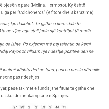
 në pjesën e parë (Molina, Hermoso). Ky është
La Liga për “Colchoneros” (9 fitore dhe 3 barazime).
ar, kjo dallohet. Të gjithë ia kemi dalë të
a që vijnë nga stoli japin një kontribut të madh.
jo që ishte. Po nxjerrim më paj talentin që kemi
daj Rayos zhvilluam një ndeshje pozitive deri në
ë luajmë kështu deri në fund, pasi na presin përballje
Simeone pas ndeshjes.
er, pesë takimet e fundit janë fituar të gjithë dhe
n si skuadra nënkampione e Spanjës.