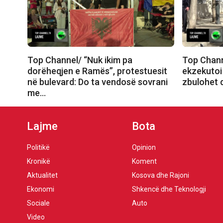
Top Channel/ “Nuk ikim pa
Top Chann
dorëheqjen e Ramës”, protestuesit
ekzekutoi
në bulevard: Do ta vendosë sovrani
zbulohet d
me…
Lajme
Bota
Politikë
Opinion
Kronikë
Koment
Aktualitet
Kosova dhe Rajoni
Ekonomi
Shkencë dhe Teknologji
Sociale
Auto
Video