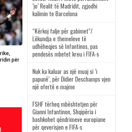
‘jo’ Realit të Madridit, zgjodhi
kalimin te Barcelona
“Kërkoj falje për gabimet”/
Lëkundja e themeleve të
udhëheqjes së Infantinos, pas
pendesës mbetet kreu i FIFA-s
rike,
ridin për
Nuk ka kaluar as një muaj si ‘i
papunë’, për Didier Deschamps vjen
një ofertë e majme
FSHF tërheq mbështetjen për
Gianni Infantinon, Shqipëria i
bashkohet qëndrimeve europiane
për qeverisjen e FIFA-s
l