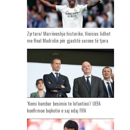
Zyrtare/ Marrëveshje historike, Vinicius lidhet
me Real Madridin për gjashtë sezone të tjera
‘Kemi humbur besimin te Infantino’/ UEFA
konfirmon bojkotin e saj ndaj FIFA