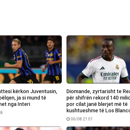
attesi kërkon Juventusin,
Diomande, zyrtarisht te Re
 pëlqen, ja si mund të
për shifrën rekord 140 mili
et nga Interi
por cilat janë blerjet më të
kushtueshme të Los Blanc
28
06/08 21:01