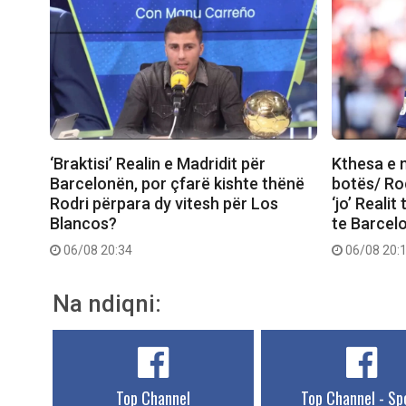
‘Braktisi’ Realin e Madridit për
Kthesa e 
Barcelonën, por çfarë kishte thënë
botës/ Rod
Rodri përpara dy vitesh për Los
‘jo’ Realit
Blancos?
te Barcel
06/08 20:34
06/08 20:
Na ndiqni:
Top Channel
Top Channel - Sp