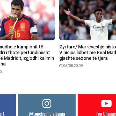
madhe e kampionit të
Zyrtare/ Marrëveshje histo
ri i thotë përfundimisht
Vinicius lidhet me Real Mad
 të Madridit, zgjodhi kalimin
gjashtë sezone të tjera
ona
06/08 20:09
12
ort
@topchannelalbania
Top Channe