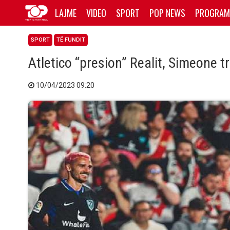
LAJME
VIDEO
SPORT
POP NEWS
PROGRAM
SPORT
TË FUNDIT
Atletico “presion” Realit, Simeone t
10/04/2023 09:20