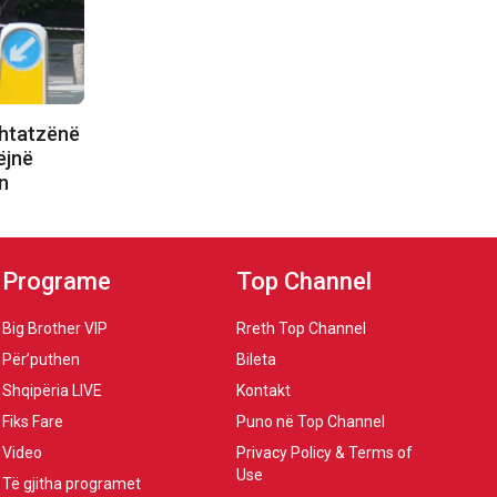
shtatzënë
bëjnë
ën
Programe
Top Channel
Big Brother VIP
Rreth Top Channel
Për’puthen
Bileta
Shqipëria LIVE
Kontakt
Fiks Fare
Puno në Top Channel
Video
Privacy Policy & Terms of
Use
Të gjitha programet