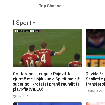
Top Channel
Sport »
Conference League/ Pajaziti lë
Davide Fr
gjurmë me Hajdukun e Splitit me një
Spalleti e
super gol, krotatët pranë raundit të
transferoh
playoffit(VIDEO)
06/08 21:
06/08 21:53