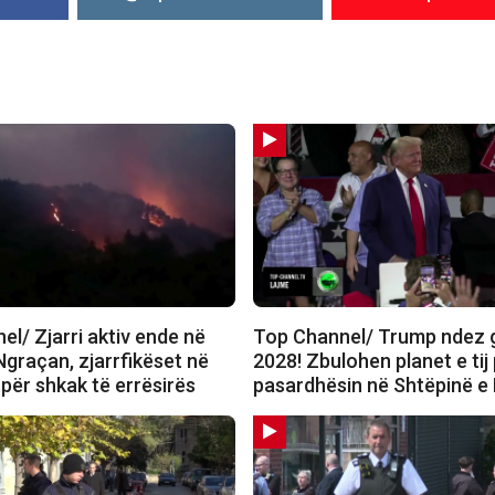
l/ Zjarri aktiv ende në
Top Channel/ Trump ndez 
graçan, zjarrfikëset në
2028! Zbulohen planet e tij
 për shkak të errësirës
pasardhësin në Shtëpinë e