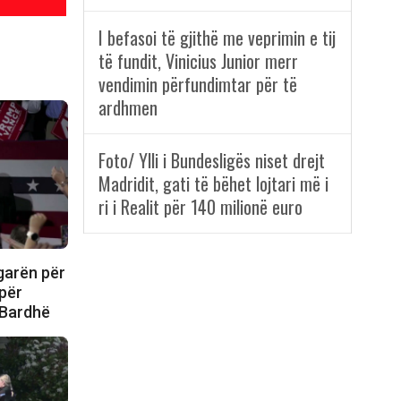
I befasoi të gjithë me veprimin e tij
të fundit, Vinicius Junior merr
vendimin përfundimtar për të
ardhmen
Foto/ Ylli i Bundesligës niset drejt
Madridit, gati të bëhet lojtari më i
ri i Realit për 140 milionë euro
garën për
 për
 Bardhë