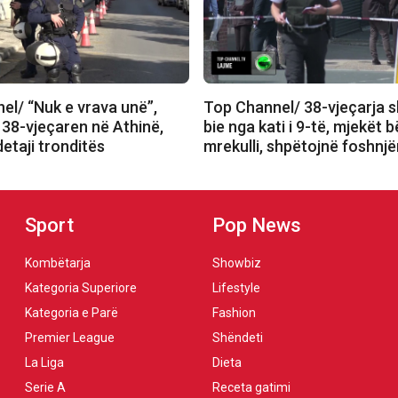
el/ “Nuk e vrava unë”,
Top Channel/ 38-vjeçarja 
 38-vjeçaren në Athinë,
bie nga kati i 9-të, mjekët 
etaji tronditës
mrekulli, shpëtojnë foshnj
Sport
Pop News
Kombëtarja
Showbiz
Kategoria Superiore
Lifestyle
Kategoria e Parë
Fashion
Premier League
Shëndeti
La Liga
Dieta
Serie A
Receta gatimi