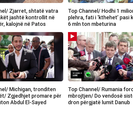
l/ Zjarret, shtatë vatra
Top Channel/ Hodhi 1 milio
akët jashtë kontrollit në
plehra, fati i ‘kthehet’ pasi 
r, kalojnë në Patos
6 mln ton mbeturina
el/ Michigan, tronditen
Top Channel/ Rumania for
t/ Zgjedhjet promare për
mbrojtjen/ Do vendosë sist
fiton Abdul El-Sayed
dron përgjatë lumit Danub