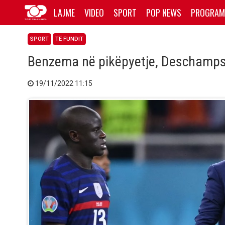
LAJME
VIDEO
SPORT
POP NEWS
PROGRAM
SPORT
TË FUNDIT
Benzema në pikëpyetje, Deschamps 
19/11/2022 11:15