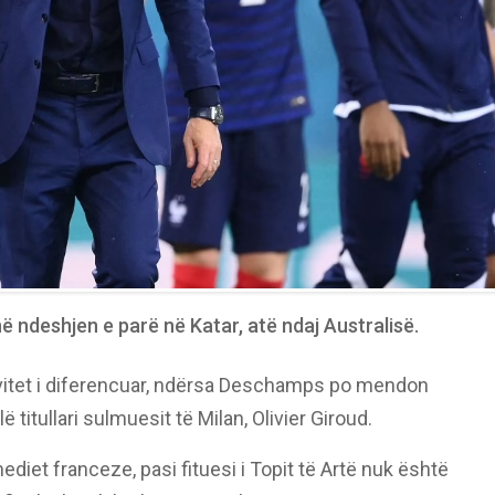
ndeshjen e parë në Katar, atë ndaj Australisë.
rvitet i diferencuar, ndërsa Deschamps po mendon
ë titullari sulmuesit të Milan, Olivier Giroud.
ediet franceze, pasi fituesi i Topit të Artë nuk është