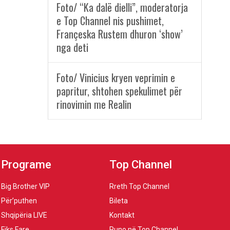
Foto/ “Ka dalë dielli”, moderatorja
e Top Channel nis pushimet,
Françeska Rustem dhuron ‘show’
nga deti
Foto/ Vinicius kryen veprimin e
papritur, shtohen spekulimet për
rinovimin me Realin
Programe
Top Channel
Big Brother VIP
Rreth Top Channel
Për’puthen
Bileta
Shqipëria LIVE
Kontakt
Fiks Fare
Puno në Top Channel