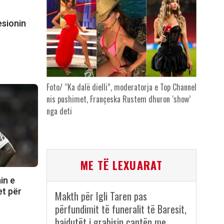
esionin
Foto/ “Ka dalë dielli”, moderatorja e Top Channel
nis pushimet, Françeska Rustem dhuron ‘show’
nga deti
ME TË LEXUARAT
in e
et për
Makth për Igli Taren pas
përfundimit të funeralit të Baresit,
hajdutët i grabisin çantën me