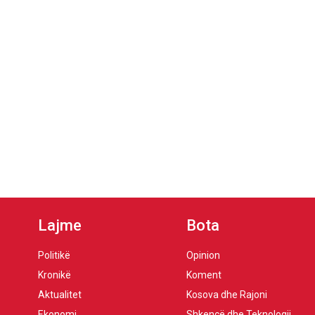
Lajme
Bota
Politikë
Opinion
Kronikë
Koment
Aktualitet
Kosova dhe Rajoni
Ekonomi
Shkencë dhe Teknologji