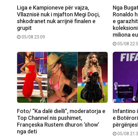
Liga e Kampioneve për vajza,
Nga Bugat
Vllaznisë nuk i mjafton Megi Doçi,
Ronaldo h
shkodranet nuk arrijnë finalen e
e garazhit
grupit
koleksion
miliona e
05/08 23:09
05/08 22:
Foto/ “Ka dalë dielli”, moderatorja e
Infantino 
Top Channel nis pushimet,
e Botëror
Françeska Rustem dhuron ‘show’
përgënjes
nga deti
05/08 21: