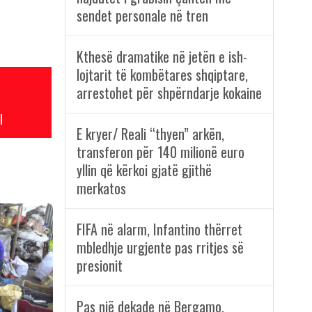
sendet personale në tren
Kthesë dramatike në jetën e ish-
lojtarit të kombëtares shqiptare,
arrestohet për shpërndarje kokaine
l
E kryer/ Reali “thyen” arkën,
transferon për 140 milionë euro
yllin që kërkoi gjatë gjithë
merkatos
FIFA në alarm, Infantino thërret
mbledhje urgjente pas rritjes së
presionit
Pas një dekade në Bergamo,