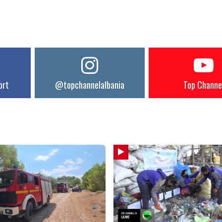
ort
@topchannelalbania
Top Channe