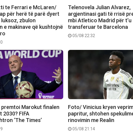
ti te Ferrari e McLaren/
Telenovela Julian Alvarez,
ap për herë të parë dyert
argjentinasi gati të rrisë pr
 luksoz, zbulon
mbi Atletico Madrid për t’u
in e makinave që kushtojnë
transferuar te Barcelona
uro
05/08 22:32
50
i premtoi Marokut finalen
Foto/ Vinicius kryen veprim
it 2030? FIFA
papritur, shtohen spekulim
htron ‘The Times’
rinovimin me Realin
39
05/08 21:14