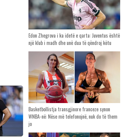
Edon Zhegrova i ka idetë e qarta: Juventus është
një klub i madh dhe unë dua të qëndroj këtu
Basketbollistja transgjinore franceze synon
WNBA-në: Nëse më telefonojnë, nuk do të them
jo