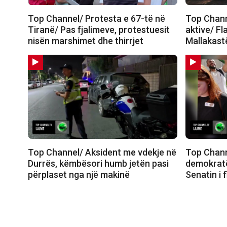
Top Channel/ Protesta e 67-të në
Top Channe
Tiranë/ Pas fjalimeve, protestuesit
aktive/ Fl
nisën marshimet dhe thirrjet
Mallakastë
Top Channel/ Aksident me vdekje në
Top Chann
Durrës, këmbësori humb jetën pasi
demokratë
përplaset nga një makinë
Senatin i 