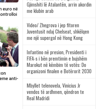
Gjimshiti lë Atalantën, arrin akordin
n euro në
me klubin arab
kontrolloi
Video/ Zhegrova i jep fitoren
Juventusit ndaj Chelseat, shkëlqen
me një supergol në Hong Kong
Infantino në presion, Presidenti i
FIFA-s i bën premtimin e bujshëm
Marokut në këmbim të votës: Do
organizoni finalen e Botërorit 2030
con
eme anti-
Mbyllet telenovela, Vinicius Jr
vendos të ardhmen, qëndron te
Real Madridi