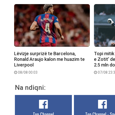
Lëvizje surprizë te Barcelona,
Topi mitik
Ronald Araujo kalon me huazim te
e Zotit’ d
Liverpool
2.5 mln do
08/08 00:03
07/08 23:
Na ndiqni:
Top Channel
Top Channel - Sp