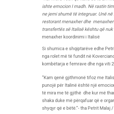
ishte emocion I madh. Në rastin tim
ne jemi shumë të integruar. Unë në k
restorant menaxher dhe menaxheri i
transfertës së Italisë kështu që nuk
menaxher koordinimi i Italisë
Si shumica e shqiptarëve edhe Petriti 
nga rolet më të fundit në Kovercian
kombëtarja e femrave dhe nga viti 20
“Kam qenë gjithmonë tifoz me Italisë
punojë për Italinë është një emoc
të mira me të gjithë dhe kur më th
shaka duke më përqafuar që e organ
shyqyr që e bëtë.”- tha Petrit Malaj 