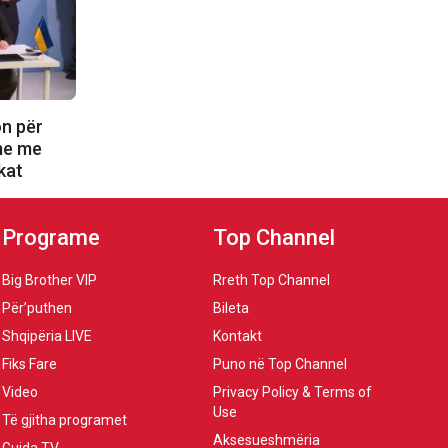
on për
ime me
kat
Programe
Top Channel
Big Brother VIP
Rreth Top Channel
Për’puthen
Bileta
Shqipëria LIVE
Kontakt
Fiks Fare
Puno në Top Channel
Video
Privacy Policy & Terms of
Use
Të gjitha programet
Aksesueshmëria