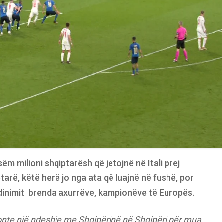
ëm milioni shqiptarësh që jetojnë në Itali prej
tarë, këtë herë jo nga ata që luajnë në fushë, por
rdinimit brenda axurrëve, kampionëve të Europës.
llonte një ndeshje me Shqipërinë në Shqipëri për mua