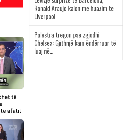
Lëvizje surprizë te Barcelona,
Ronald Araujo kalon me huazim te
Liverpool
Palestra tregon pse zgjodhi
Chelsea: Gjithnjë kam ëndërruar të
luaj në…
dhet të
e
të afatit