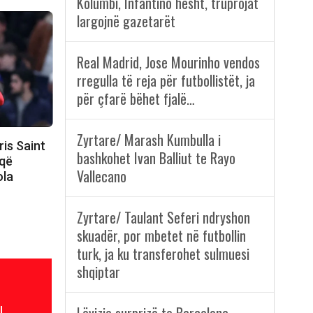
Kolumbi, Infantino hesht, truprojat
largojnë gazetarët
Real Madrid, Jose Mourinho vendos
rregulla të reja për futbollistët, ja
për çfarë bëhet fjalë…
Zyrtare/ Marash Kumbulla i
ris Saint
bashkohet Ivan Balliut te Rayo
 që
Vallecano
ola
Zyrtare/ Taulant Seferi ndryshon
skuadër, por mbetet në futbollin
turk, ja ku transferohet sulmuesi
shqiptar
l