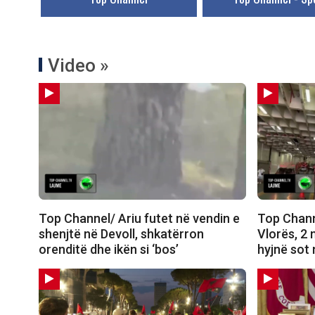
Video »
Top Channel/ Ariu futet në vendin e
Top Chann
shenjtë në Devoll, shkatërron
Vlorës, 2 
orenditë dhe ikën si ‘bos’
hyjnë sot 