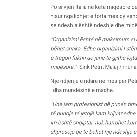
Po si vjen Italia në këtë miqësore 
nisur nga lidhjet e forta mes dy ven
se ndeshja është ndeshje dhe miqësi
“Organizimi është në maksimum si n
bëhet shaka. Edhe organizimi I stërv
e tregon faktin që janë të gjithë lojt
miqësore.”-
Sink Petrit Malaj / menax
Një ndjenjë e ndarë në mes për Pet
i dha mundësinë e madhe.
“Unë jam profesionist në punën tim
të punojë të jetojë kam krijuar edhe 
im është shqiptar, nuk harrohet kur
shpresojë që të bëhet një ndeshje e