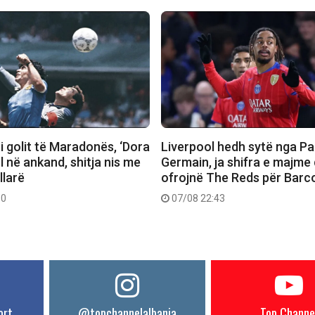
 i golit të Maradonës, ‘Dora
Liverpool hedh sytë nga Pa
el në ankand, shitja nis me
Germain, ja shifra e majme
llarë
ofrojnë The Reds për Barc
30
07/08 22:43
ort
@topchannelalbania
Top Channe