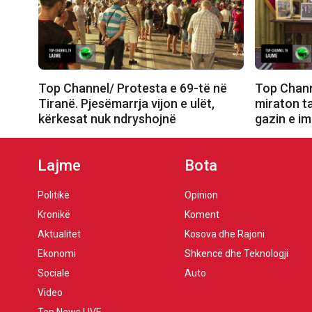
Top Channel/ Protesta e 69-të në
Top Chann
Tiranë. Pjesëmarrja vijon e ulët,
miraton t
kërkesat nuk ndryshojnë
gazin e i
Lajme
Bota
Politikë
Opinion
Kronikë
Koment
Aktualitet
Kosova dhe Rajoni
Ekonomi
Shkencë dhe Teknologji
Sociale
Auto
Video