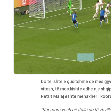
Do të ishte e çuditshme që mes gjys
vitesh, të mos kishte edhe një shqip
Petrit Malaj është menaxher i koo
“Kur mora vesh që Italia do të zhvi