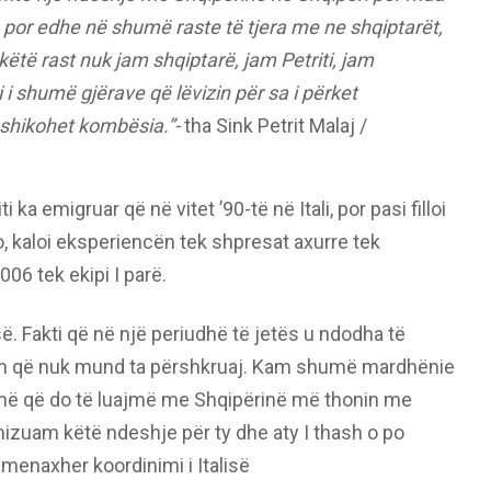
 por edhe në shumë raste të tjera me ne shqiptarët,
ëtë rast nuk jam shqiptarë, jam Petriti, jam
 shumë gjërave që lëvizin për sa i përket
 shikohet kombësia.”-
tha Sink Petrit Malaj /
ka emigruar që në vitet ’90-të në Itali, por pasi filloi
o, kaloi eksperiencën tek shpresat axurre tek
06 tek ekipi I parë.
. Fakti që në një periudhë të jetës u ndodha të
ion që nuk mund ta përshkruaj. Kam shumë mardhënie
anë që do të luajmë me Shqipërinë më thonin me
izuam këtë ndeshje për ty dhe aty I thash o po
/ menaxher koordinimi i Italisë