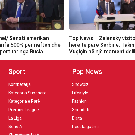
el/ Senati amerikan
Top News – Zelensky vizit
arifa 500% për naftën dhe
herë të parë Serbinë. Tak
mportuar nga Rusia
Vuçiçin në një moment deli
Sport
Pop News
Kombëtarja
Showbiz
Kategoria Superiore
Lifestyle
Kategoria e Parë
Fashion
Premier League
Shëndeti
La Liga
Dieta
Serie A
Receta gatimi