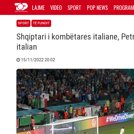
LAJME
VIDEO
SPORT
POP NEWS
PROGRAM
SPORT
TË FUNDIT
Shqiptari i kombëtares italiane, Pet
italian
15/11/2022 20:02