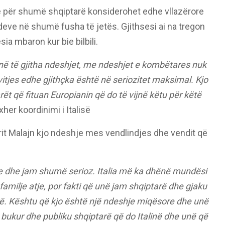
që për shumë shqiptarë konsiderohet edhe vllazërore
deve në shumë fusha të jetës. Gjithsesi ai na tregon
a mbaron kur bie bilbili.
ë të gjitha ndeshjet, me ndeshjet e kombëtares nuk
itjes edhe gjithçka është në seriozitet maksimal. Kjo
arët që fituan Europianin që do të vijnë këtu për këtë
her koordinimi i Italisë
rit Malajn kjo ndeshje mes vendlindjes dhe vendit që
e dhe jam shumë serioz. Italia më ka dhënë mundësi
familje atje, por fakti që unë jam shqiptarë dhe gjaku
rë. Kështu që kjo është një ndeshje miqësore dhe unë
 bukur dhe publiku shqiptarë që do Italinë dhe unë që