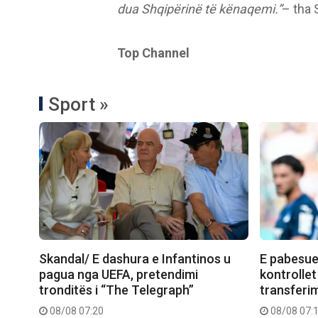
dua Shqipërinë të kënaqemi.”
– tha 
Top Channel
Sport »
Skandal/ E dashura e Infantinos u
E pabesue
pagua nga UEFA, pretendimi
kontrollet
tronditës i “The Telegraph”
transferimi
08/08 07:20
08/08 07: