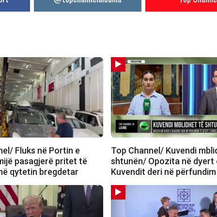
el/ Fluks në Portin e
Top Channel/ Kuvendi mbli
mijë pasagjerë pritet të
shtunën/ Opozita në dyert 
në qytetin bregdetar
Kuvendit deri në përfundim 