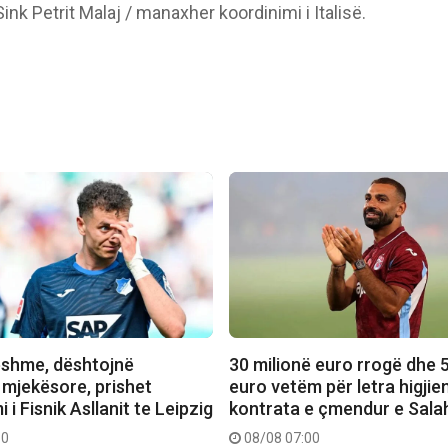
Sink Petrit Malaj / manaxher koordinimi i Italisë.
shme, dështojnë
30 milionë euro rrogë dhe 5
 mjekësore, prishet
euro vetëm për letra higjien
 i Fisnik Asllanit te Leipzig
kontrata e çmendur e Sala
10
08/08 07:00