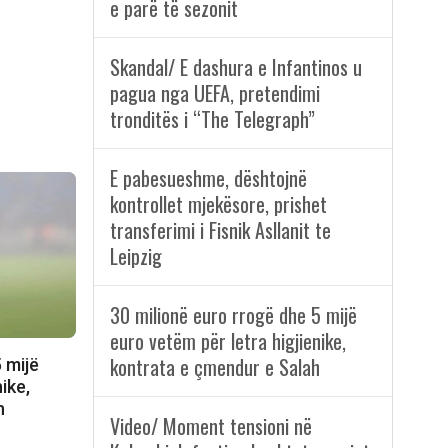
e parë të sezonit
Skandal/ E dashura e Infantinos u
pagua nga UEFA, pretendimi
tronditës i “The Telegraph”
E pabesueshme, dështojnë
kontrollet mjekësore, prishet
transferimi i Fisnik Asllanit te
Leipzig
30 milionë euro rrogë dhe 5 mijë
euro vetëm për letra higjienike,
kontrata e çmendur e Salah
 mijë
ike,
h
Video/ Moment tensioni në