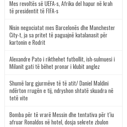
Mes revoltës së UEFA-s, Afrika del hapur në krah
të presidentit të FIFA-s
Nisin negociatat mes Barcelonës dhe Manchester
City-t, ja sa pritet të paguajnë katalanasit për
kartonin e Rodrit
Alexandre Pato i rikthehet futbollit, ish-sulmuesi i
Milanit gati të bëhet pronar i klubit anglez
Shumë larg gjurmëve të të atit/ Daniel Maldini
ndërton rrugën e tij, ndryshon shtatë skuadra në
tetë vite
Bomba për të vrarë Messin dhe tentativa për t’iu
afruar Ronaldos në hotel, dosja sekrete zbulon