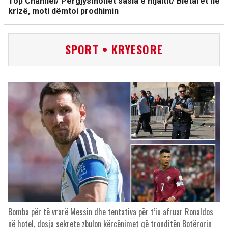
Top Channel/ Përgjysmohet sasia e mjaltit/ Bletarët në
krizë, moti dëmtoi prodhimin
SPORT • KRYESORE
Bomba për të vrarë Messin dhe tentativa për t’iu afruar Ronaldos
në hotel, dosja sekrete zbulon kërcënimet që tronditën Botërorin