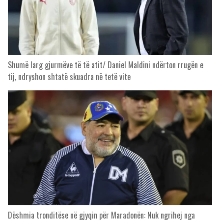
Shumë larg gjurmëve të të atit/ Daniel Maldini ndërton rrugën e
tij, ndryshon shtatë skuadra në tetë vite
Dëshmia tronditëse në gjyqin për Maradonën: Nuk ngrihej nga