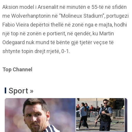
Aksion model i Arsenalit në minutën e 55-të në sfidën
me Wolverhanptonin në “Molineux Stadium”, portugezi
Fabio Vieira depërtoi thellë në zonë nga e majta, hodhi
një top në zonën e portierit, në qendër, ku Martin
Odegaard nuk mund të bënte gjë tjetër veçse të
shtynte topin drejt rrjetë, 0-1.
Top Channel
Sport »