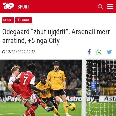
SPORT
SPORT
TË FUNDIT
Odegaard “zbut ujqërit”, Arsenali merr
arratinë, +5 nga City
12/11/2022 22:48