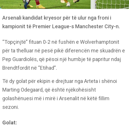
Arsenali kandidat kryesor për të ulur nga froni i
kampionit të Premier League-s Manchester City-n.
“Topçinjtë” fituan 0-2 në fushën e Wolverhamptonit
për ta thelluar në pesë pikë diferencën me skuadrën e
Pep Guardiolës, që pësoi një humbje të papritur ndaj
Brendtfordit në “Etihad”.
Të dy golat për ekipin e drejtuar nga Arteta i shënoi
Marting Odegaard, që është njëkohësisht
golashënuesi më i mirë i Arsenalit në këtë fillim
sezoni.
Golat: