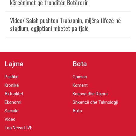
kërcënimet që tronditën Botërorin
Video/ Salah pushton Trabzonin, mijëra tifozë në
stadium, egjiptiani mbetet pa fjalë
Lajme
Bota
Politikë
Opinion
Kronikë
Koment
Aktualitet
Kosova dhe Rajoni
Ekonomi
Shkencë dhe Teknologji
Sociale
Auto
Video
Top News LIVE