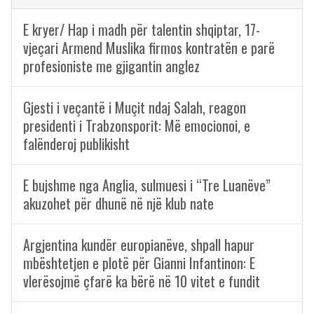
E kryer/ Hap i madh për talentin shqiptar, 17-
vjeçari Armend Muslika firmos kontratën e parë
profesioniste me gjigantin anglez
Gjesti i veçantë i Muçit ndaj Salah, reagon
presidenti i Trabzonsporit: Më emocionoi, e
falënderoj publikisht
E bujshme nga Anglia, sulmuesi i “Tre Luanëve”
akuzohet për dhunë në një klub nate
Argjentina kundër europianëve, shpall hapur
mbështetjen e plotë për Gianni Infantinon: E
vlerësojmë çfarë ka bërë në 10 vitet e fundit