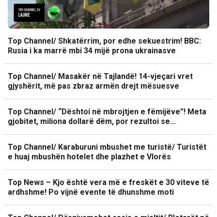
Top Channel/ Shkatërrim, por edhe sekuestrim! BBC:
Rusia i ka marrë mbi 34 mijë prona ukrainasve
Top Channel/ Masakër në Tajlandë! 14-vjeçari vret
gjyshërit, më pas zbraz armën drejt mësuesve
Top Channel/ “Dështoi në mbrojtjen e fëmijëve”! Meta
gjobitet, miliona dollarë dëm, por rezultoi se…
Top Channel/ Karaburuni mbushet me turistë/ Turistët
e huaj mbushën hotelet dhe plazhet e Vlorës
Top News – Kjo është vera më e freskët e 30 viteve të
ardhshme! Po vijnë evente të dhunshme moti