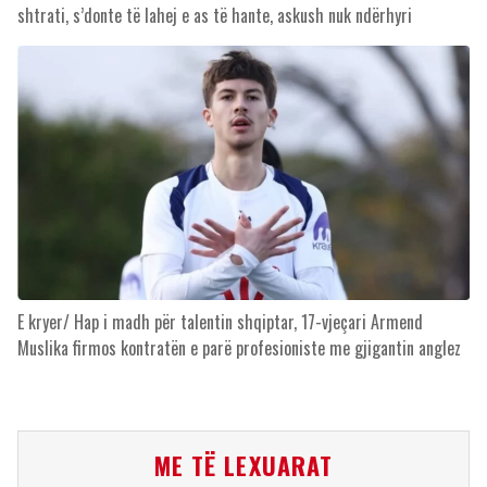
shtrati, s’donte të lahej e as të hante, askush nuk ndërhyri
E kryer/ Hap i madh për talentin shqiptar, 17-vjeçari Armend
Muslika firmos kontratën e parë profesioniste me gjigantin anglez
ME TË LEXUARAT