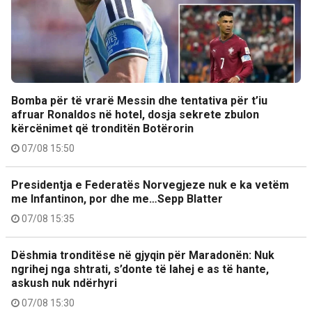
Bomba për të vrarë Messin dhe tentativa për t’iu
afruar Ronaldos në hotel, dosja sekrete zbulon
kërcënimet që tronditën Botërorin
07/08 15:50
Presidentja e Federatës Norvegjeze nuk e ka vetëm
me Infantinon, por dhe me…Sepp Blatter
07/08 15:35
Dëshmia tronditëse në gjyqin për Maradonën: Nuk
ngrihej nga shtrati, s’donte të lahej e as të hante,
askush nuk ndërhyri
07/08 15:30