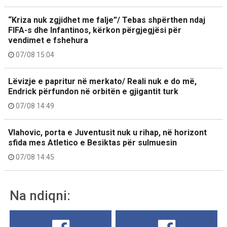
“Kriza nuk zgjidhet me falje”/ Tebas shpërthen ndaj
FIFA-s dhe Infantinos, kërkon përgjegjësi për
vendimet e fshehura
07/08 15:04
Lëvizje e papritur në merkato/ Reali nuk e do më,
Endrick përfundon në orbitën e gjigantit turk
07/08 14:49
Vlahovic, porta e Juventusit nuk u rihap, në horizont
sfida mes Atletico e Besiktas për sulmuesin
07/08 14:45
Na ndiqni: