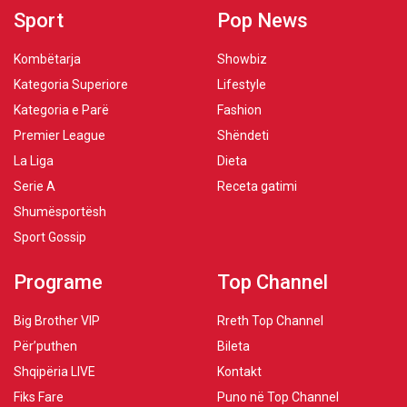
Sport
Pop News
Kombëtarja
Showbiz
Kategoria Superiore
Lifestyle
Kategoria e Parë
Fashion
Premier League
Shëndeti
La Liga
Dieta
Serie A
Receta gatimi
Shumësportësh
Sport Gossip
Programe
Top Channel
Big Brother VIP
Rreth Top Channel
Për’puthen
Bileta
Shqipëria LIVE
Kontakt
Fiks Fare
Puno në Top Channel