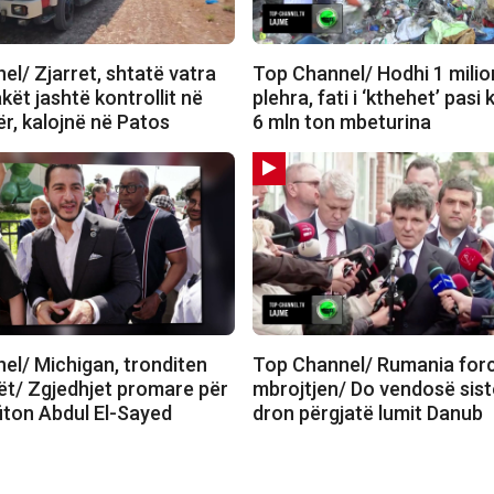
l/ Zjarret, shtatë vatra
Top Channel/ Hodhi 1 milio
akët jashtë kontrollit në
plehra, fati i ‘kthehet’ pasi 
r, kalojnë në Patos
6 mln ton mbeturina
el/ Michigan, tronditen
Top Channel/ Rumania for
t/ Zgjedhjet promare për
mbrojtjen/ Do vendosë sist
fiton Abdul El-Sayed
dron përgjatë lumit Danub