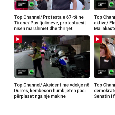
Top Channel/ Protesta e 67-të në
Top Channe
Tiranë/ Pas fjalimeve, protestuesit
aktive/ Fl
nisën marshimet dhe thirrjet
Mallakastë
Top Channel/ Aksident me vdekje në
Top Chann
Durrës, këmbësori humb jetën pasi
demokratë
përplaset nga një makinë
Senatin i 