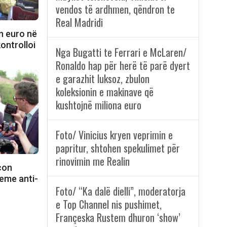
vendos të ardhmen, qëndron te
Real Madridi
n euro në
kontrolloi
Nga Bugatti te Ferrari e McLaren/
Ronaldo hap për herë të parë dyert
e garazhit luksoz, zbulon
koleksionin e makinave që
kushtojnë miliona euro
Foto/ Vinicius kryen veprimin e
papritur, shtohen spekulimet për
rinovimin me Realin
con
eme anti-
Foto/ “Ka dalë dielli”, moderatorja
e Top Channel nis pushimet,
Françeska Rustem dhuron ‘show’