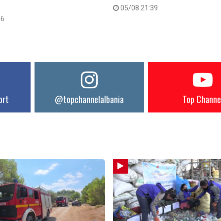
05/08 21:39
56
ort
@topchannelalbania
Top Channe