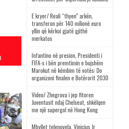
E kryer/ Reali “thyen” arkën,
transferon për 140 milionë euro
yllin që kërkoi gjatë gjithë
merkatos
Infantino në presion, Presidenti i
l
FIFA-s i bën premtimin e bujshëm
Marokut në këmbim të votës: Do
organizoni finalen e Botërorit 2030
Video/ Zhegrova i jep fitoren
Juventusit ndaj Chelseat, shkëlqen
me një supergol në Hong Kong
Mbyllet telenovela, Vinicius Jr