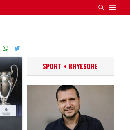
n
SPORT • KRYESORE