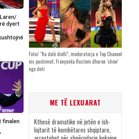
cLaren/
rë dyert
kushtojnë
Foto/ “Ka dalë dielli”, moderatorja e Top Channel
nis pushimet, Françeska Rustem dhuron ‘show’
nga deti
ME TË LEXUARAT
Kthesë dramatike në jetën e ish-
 finalen
lojtarit të kombëtares shqiptare,
’
arrestohet për shpërndarje kokaine