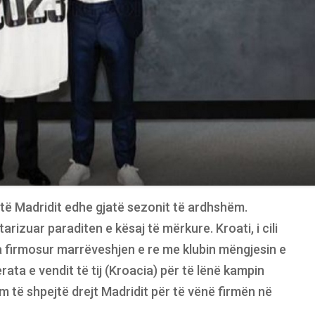
i të Madridit edhe gjatë sezonit të ardhshëm.
tarizuar paraditen e kësaj të mërkure. Kroati, i cili
a firmosur marrëveshjen e re me klubin mëngjesin e
ata e vendit të tij (Kroacia) për të lënë kampin
im të shpejtë drejt Madridit për të vënë firmën në