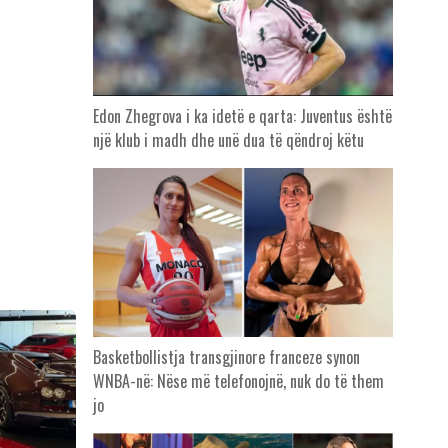
Edon Zhegrova i ka idetë e qarta: Juventus është
një klub i madh dhe unë dua të qëndroj këtu
Basketbollistja transgjinore franceze synon
WNBA-në: Nëse më telefonojnë, nuk do të them
jo