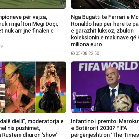
mpioneve për vajza,
Nga Bugatti te Ferrari e M
nuk i mjafton Megi Doçi,
Ronaldo hap për herë të pa
 nuk arrijnë finalen e
e garazhit luksoz, zbulon
koleksionin e makinave që 
miliona euro
09
05/08 22:50
dalë dielli”, moderatorja e
Infantino i premtoi Marokut
el nis pushimet,
e Botërorit 2030? FIFA
 Rustem dhuron ‘show’
përgënjeshtron ‘The Times