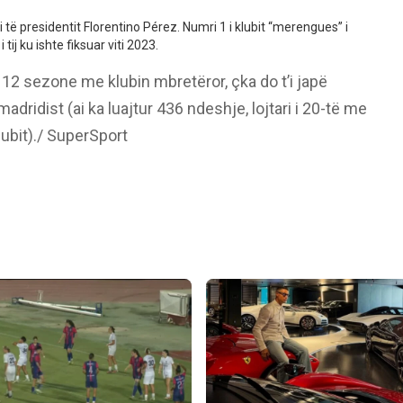
i të presidentit Florentino Pérez. Numri 1 i klubit “merengues” i
tij ku ishte fiksuar viti 2023.
 12 sezone me klubin mbretëror, çka do t’i japë
dridist (ai ka luajtur 436 ndeshje, lojtari i 20-të me
ubit)./ SuperSport