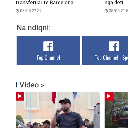
transferuar te Barcelona
nga deti
05/08 22:32
05/08 21:
Na ndiqni:
Top Channel
Top Channel - Sp
Video »