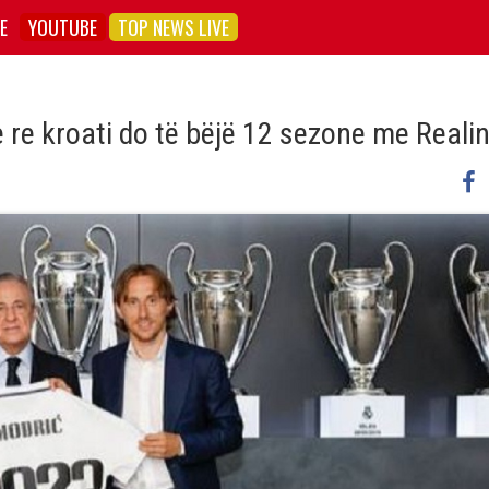
E
YOUTUBE
TOP NEWS LIVE
e re kroati do të bëjë 12 sezone me Reali