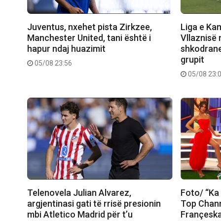
Juventus, nxehet pista Zirkzee,
Liga e Ka
Manchester United, tani është i
Vllaznisë 
hapur ndaj huazimit
shkodranet
grupit
05/08 23:56
05/08 23:
Telenovela Julian Alvarez,
Foto/ “Ka 
argjentinasi gati të rrisë presionin
Top Chann
mbi Atletico Madrid për t’u
Françeska