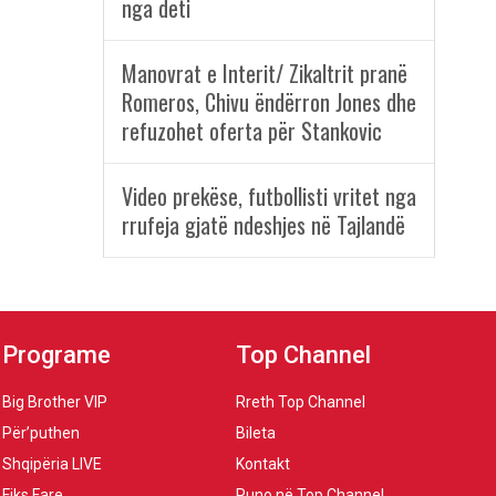
nga deti
Manovrat e Interit/ Zikaltrit pranë
Romeros, Chivu ëndërron Jones dhe
refuzohet oferta për Stankovic
Video prekëse, futbollisti vritet nga
rrufeja gjatë ndeshjes në Tajlandë
Programe
Top Channel
Big Brother VIP
Rreth Top Channel
Për’puthen
Bileta
Shqipëria LIVE
Kontakt
Fiks Fare
Puno në Top Channel