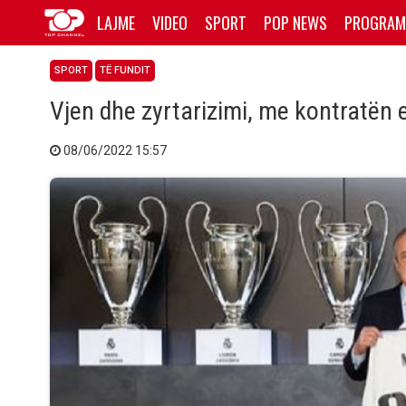
LAJME
VIDEO
SPORT
POP NEWS
PROGRAM
SPORT
TË FUNDIT
Vjen dhe zyrtarizimi, me kontratën 
08/06/2022 15:57