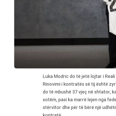
Luka Modric do të jetë lojtar i Real
Rinovimi i kontratës së tij është zyr
do të mbushë 37 vjeç në shtator, k
sotëm, pasi ka marrë lejen nga feder
stërvitor dhe për të bërë një udhët
kontratë.