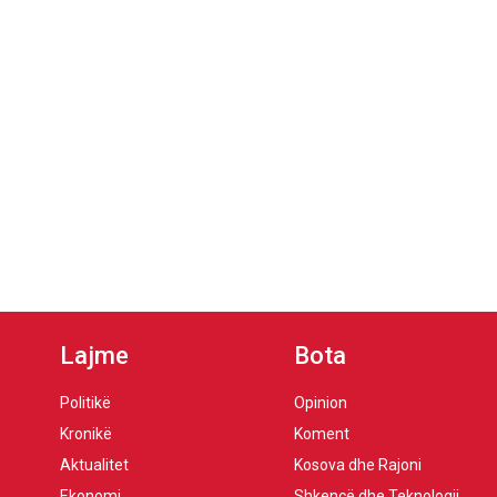
Lajme
Bota
Politikë
Opinion
Kronikë
Koment
Aktualitet
Kosova dhe Rajoni
Ekonomi
Shkencë dhe Teknologji