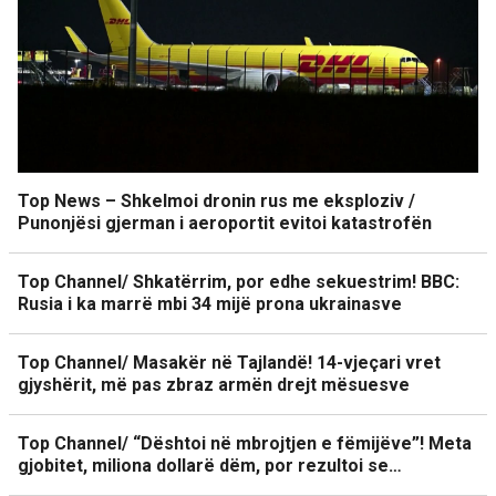
Top News – Shkelmoi dronin rus me eksploziv /
Punonjësi gjerman i aeroportit evitoi katastrofën
Top Channel/ Shkatërrim, por edhe sekuestrim! BBC:
Rusia i ka marrë mbi 34 mijë prona ukrainasve
Top Channel/ Masakër në Tajlandë! 14-vjeçari vret
gjyshërit, më pas zbraz armën drejt mësuesve
Top Channel/ “Dështoi në mbrojtjen e fëmijëve”! Meta
gjobitet, miliona dollarë dëm, por rezultoi se…