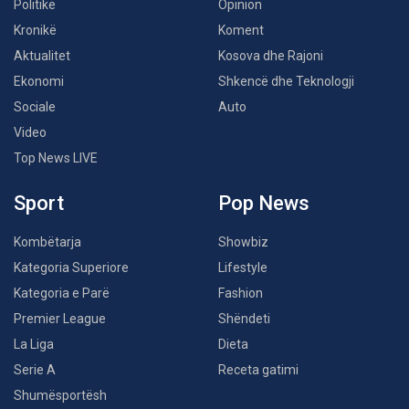
Politikë
Opinion
Kronikë
Koment
Aktualitet
Kosova dhe Rajoni
Ekonomi
Shkencë dhe Teknologji
Sociale
Auto
Video
Top News LIVE
Sport
Pop News
Kombëtarja
Showbiz
Kategoria Superiore
Lifestyle
Kategoria e Parë
Fashion
Premier League
Shëndeti
La Liga
Dieta
Serie A
Receta gatimi
Shumësportësh