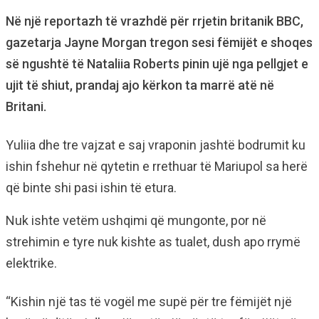
Në një reportazh të vrazhdë për rrjetin britanik BBC,
gazetarja Jayne Morgan tregon sesi fëmijët e shoqes
së ngushtë të Nataliia Roberts pinin ujë nga pellgjet e
ujit të shiut, prandaj ajo kërkon ta marrë atë në
Britani.
Yuliia dhe tre vajzat e saj vraponin jashtë bodrumit ku
ishin fshehur në qytetin e rrethuar të Mariupol sa herë
që binte shi pasi ishin të etura.
Nuk ishte vetëm ushqimi që mungonte, por në
strehimin e tyre nuk kishte as tualet, dush apo rrymë
elektrike.
“Kishin një tas të vogël me supë për tre fëmijët një