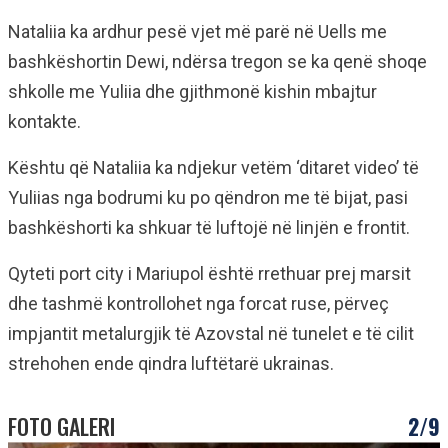
Nataliia ka ardhur pesë vjet më parë në Uells me
bashkëshortin Dewi, ndërsa tregon se ka qenë shoqe
shkolle me Yuliia dhe gjithmonë kishin mbajtur
kontakte.
Kështu që Nataliia ka ndjekur vetëm ‘ditaret video’ të
Yuliias nga bodrumi ku po qëndron me të bijat, pasi
bashkëshorti ka shkuar të luftojë në linjën e frontit.
Qyteti port city i Mariupol është rrethuar prej marsit
dhe tashmë kontrollohet nga forcat ruse, përveç
impjantit metalurgjik të Azovstal në tunelet e të cilit
strehohen ende qindra luftëtarë ukrainas.
FOTO GALERI
2/9