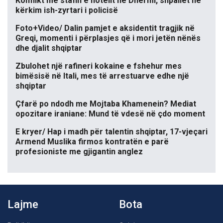
Konflikt me stafin e hotelit në Dhërmi, shpallet në
kërkim ish-zyrtari i policisë
Foto+Video/ Dalin pamjet e aksidentit tragjik në
Greqi, momenti i përplasjes që i mori jetën nënës
dhe djalit shqiptar
Zbulohet një rafineri kokaine e fshehur mes
bimësisë në Itali, mes të arrestuarve edhe një
shqiptar
Çfarë po ndodh me Mojtaba Khamenein? Mediat
opozitare iraniane: Mund të vdesë në çdo moment
E kryer/ Hap i madh për talentin shqiptar, 17-vjeçari
Armend Muslika firmos kontratën e parë
profesioniste me gjigantin anglez
Lajme
Bota