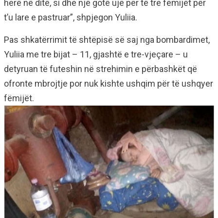
herë në ditë, si dhe një gotë ujë për të tre fëmijët për
t’u lare e pastruar”, shpjegon Yuliia.
Pas shkatërrimit të shtëpisë së saj nga bombardimet,
Yuliia me tre bijat – 11, gjashtë e tre-vjeçare – u
detyruan të futeshin në strehimin e përbashkët që
ofronte mbrojtje por nuk kishte ushqim për të ushqyer
fëmijët.