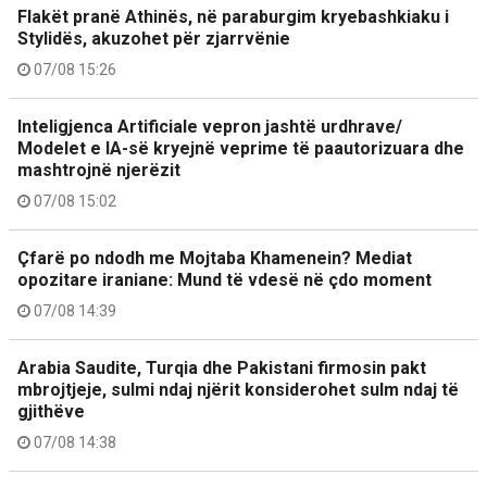
Flakët pranë Athinës, në paraburgim kryebashkiaku i
Stylidës, akuzohet për zjarrvënie
07/08 15:26
Inteligjenca Artificiale vepron jashtë urdhrave/
Modelet e IA-së kryejnë veprime të paautorizuara dhe
mashtrojnë njerëzit
07/08 15:02
Çfarë po ndodh me Mojtaba Khamenein? Mediat
opozitare iraniane: Mund të vdesë në çdo moment
07/08 14:39
Arabia Saudite, Turqia dhe Pakistani firmosin pakt
mbrojtjeje, sulmi ndaj njërit konsiderohet sulm ndaj të
gjithëve
07/08 14:38