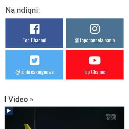
Na ndiqni:
Top Channel
@topchannelalbania
@tchbreakingnews
Top Channel
Video »