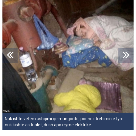
Nuk ishte vetëm ushqimi që mungonte, por në strehimin e tyre
nuk kishte as tualet, dush apo rrymë elektrike.