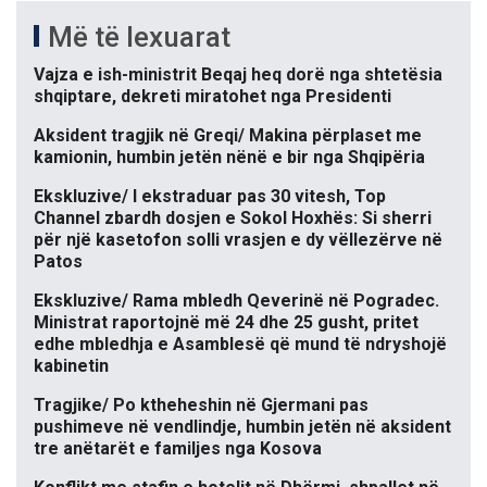
Më të lexuarat
Vajza e ish-ministrit Beqaj heq dorë nga shtetësia
shqiptare, dekreti miratohet nga Presidenti
Aksident tragjik në Greqi/ Makina përplaset me
kamionin, humbin jetën nënë e bir nga Shqipëria
Ekskluzive/ I ekstraduar pas 30 vitesh, Top
Channel zbardh dosjen e Sokol Hoxhës: Si sherri
për një kasetofon solli vrasjen e dy vëllezërve në
Patos
Ekskluzive/ Rama mbledh Qeverinë në Pogradec.
Ministrat raportojnë më 24 dhe 25 gusht, pritet
edhe mbledhja e Asamblesë që mund të ndryshojë
kabinetin
Tragjike/ Po ktheheshin në Gjermani pas
pushimeve në vendlindje, humbin jetën në aksident
tre anëtarët e familjes nga Kosova