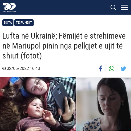
BOTA
TË FUNDIT
Lufta në Ukrainë; Fëmijët e strehimeve
në Mariupol pinin nga pellgjet e ujit të
shiut (fotot)
02/05/2022 16:43