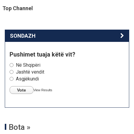
Top Channel
SONDAZH
Pushimet tuaja këtë vit?
Në Shqipëri
Jashtë vendit
Asgjëkundi
Vote
View Results
Bota »