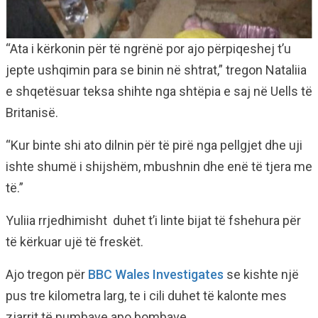
“Ata i kërkonin për të ngrënë por ajo përpiqeshej t’u
jepte ushqimin para se binin në shtrat,” tregon Nataliia
e shqetësuar teksa shihte nga shtëpia e saj në Uells të
Britanisë.
“Kur binte shi ato dilnin për të pirë nga pellgjet dhe uji
ishte shumë i shijshëm, mbushnin dhe enë të tjera me
të.”
Yuliia rrjedhimisht duhet t’i linte bijat të fshehura për
të kërkuar ujë të freskët.
Ajo tregon për
BBC Wales Investigates
se kishte një
pus tre kilometra larg, te i cili duhet të kalonte mes
zjarrit të pumbave apo bombave.