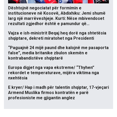
Dështojnë negociatat për formimin e
institucioneve në Kosovë, Abdixhiku: Jemi shumë
larg një marrëveshjeje. Kurti: Nëse mbivendoset
rezultati zgjedhor është e pamundur që…
Vajza e ish-ministrit Beqaj heq dorë nga shtetësia
shqiptare, dekreti miratohet nga Presidenti
“Paguajnë 24 mijë paund dhe kalojnë me pasaporta
false”, media britanike zbulon skemën e
kontrabandistëve shqiptarë
Europa digjet nga vapa ekstreme/ “Thyhen”
rekordet e temperaturave, mijëra viktima nga
nxehtësia
E kryer/ Hap i madh për talentin shqiptar, 17-vjeçari
Armend Muslika firmos kontratën e parë
profesioniste me gjigantin anglez