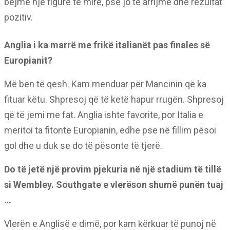
bëjmë një figurë të mire, pse jo të arrijmë dhe rezultat
pozitiv.
Anglia i ka marrë me frikë italianët pas finales së
Europianit?
Më bën të qesh. Kam menduar për Mancinin që ka
fituar këtu. Shpresoj që të ketë hapur rrugën. Shpresoj
që të jemi me fat. Anglia ishte favorite, por Italia e
meritoi ta fitonte Europianin, edhe pse në fillim pësoi
gol dhe u duk se do të pësonte të tjerë.
Do të jetë një provim pjekuria në një stadium të tillë
si Wembley. Southgate e vlerëson shumë punën tuaj
…
Vlerën e Anglisë e dimë, por kam kërkuar të punoj në