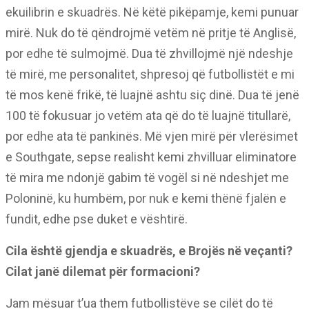
ekuilibrin e skuadrës. Në këtë pikëpamje, kemi punuar
mirë. Nuk do të qëndrojmë vetëm në pritje të Anglisë,
por edhe të sulmojmë. Dua të zhvillojmë një ndeshje
të mirë, me personalitet, shpresoj që futbollistët e mi
të mos kenë frikë, të luajnë ashtu siç dinë. Dua të jenë
100 të fokusuar jo vetëm ata që do të luajnë titullarë,
por edhe ata të pankinës. Më vjen mirë për vlerësimet
e Southgate, sepse realisht kemi zhvilluar eliminatore
të mira me ndonjë gabim të vogël si në ndeshjet me
Poloninë, ku humbëm, por nuk e kemi thënë fjalën e
fundit, edhe pse duket e vështirë.
Cila është gjendja e skuadrës, e Brojës në veçanti?
Cilat janë dilemat për formacioni?
Jam mësuar t’ua them futbollistëve se cilët do të