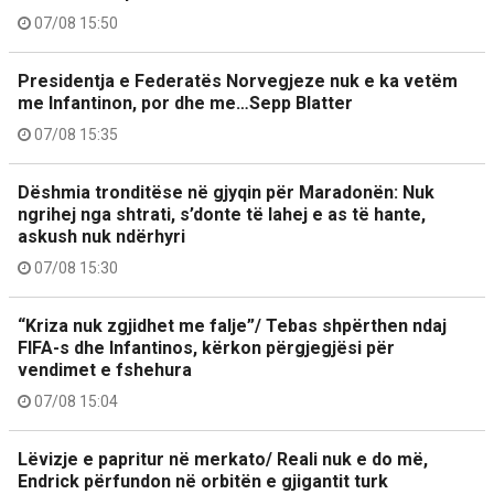
07/08 15:50
Presidentja e Federatës Norvegjeze nuk e ka vetëm
me Infantinon, por dhe me…Sepp Blatter
07/08 15:35
Dëshmia tronditëse në gjyqin për Maradonën: Nuk
ngrihej nga shtrati, s’donte të lahej e as të hante,
askush nuk ndërhyri
07/08 15:30
“Kriza nuk zgjidhet me falje”/ Tebas shpërthen ndaj
FIFA-s dhe Infantinos, kërkon përgjegjësi për
vendimet e fshehura
07/08 15:04
Lëvizje e papritur në merkato/ Reali nuk e do më,
Endrick përfundon në orbitën e gjigantit turk