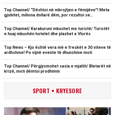
Top Channel/ “Dështoi në mbrojtjen e fëmijëve”! Meta
gjobitet, miliona dollarë dëm, por rezultoi se…
Top Channel/ Karaburuni mbushet me turistë/ Turistët
e huaj mbushën hotelet dhe plazhet e Vlorës
Top News – Kjo është vera më e freskët e 30 viteve të
ardhshme! Po vijnë evente të dhunshme moti
Top Channel/ Përgjysmohet sasia e mjaltit/ Bletarët në
krizë, moti dëmtoi prodhimin
SPORT • KRYESORE