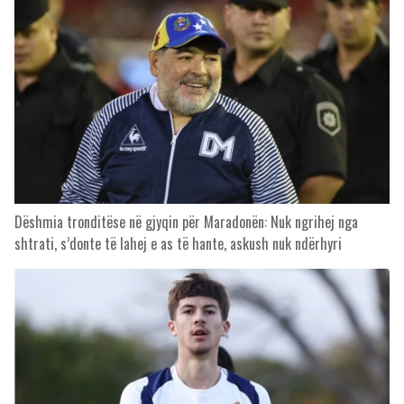
Dëshmia tronditëse në gjyqin për Maradonën: Nuk ngrihej nga
shtrati, s’donte të lahej e as të hante, askush nuk ndërhyri