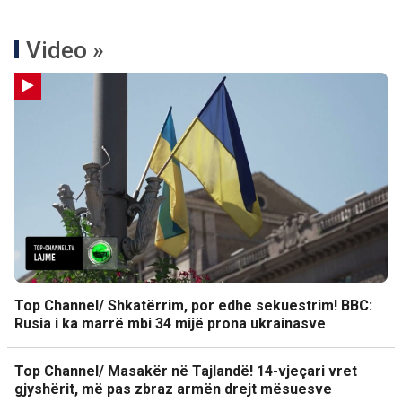
Video »
Top Channel/ Shkatërrim, por edhe sekuestrim! BBC:
Rusia i ka marrë mbi 34 mijë prona ukrainasve
Top Channel/ Masakër në Tajlandë! 14-vjeçari vret
gjyshërit, më pas zbraz armën drejt mësuesve