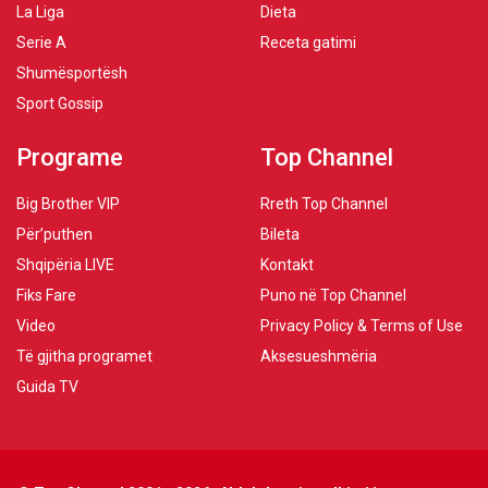
La Liga
Dieta
Serie A
Receta gatimi
Shumësportësh
Sport Gossip
Programe
Top Channel
Big Brother VIP
Rreth Top Channel
Për’puthen
Bileta
Shqipëria LIVE
Kontakt
Fiks Fare
Puno në Top Channel
Video
Privacy Policy & Terms of Use
Të gjitha programet
Aksesueshmëria
Guida TV