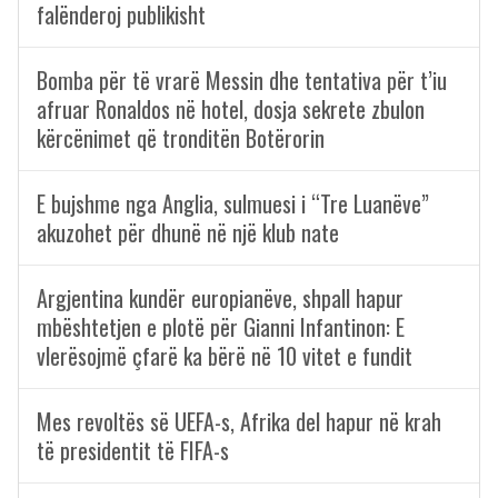
falënderoj publikisht
Bomba për të vrarë Messin dhe tentativa për t’iu
afruar Ronaldos në hotel, dosja sekrete zbulon
kërcënimet që tronditën Botërorin
E bujshme nga Anglia, sulmuesi i “Tre Luanëve”
akuzohet për dhunë në një klub nate
Argjentina kundër europianëve, shpall hapur
mbështetjen e plotë për Gianni Infantinon: E
vlerësojmë çfarë ka bërë në 10 vitet e fundit
Mes revoltës së UEFA-s, Afrika del hapur në krah
të presidentit të FIFA-s