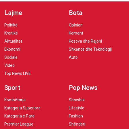
Lajme
Bota
Politikë
Opinion
Kronikë
Koment
Aktualitet
Kosova dhe Rajoni
Ekonomi
Shkencë dhe Teknologji
Sociale
Auto
Video
Top News LIVE
Sport
Pop News
Kombëtarja
Showbiz
Kategoria Superiore
Lifestyle
Kategoria e Parë
Fashion
Premier League
Shëndeti