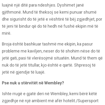
luajnë një ditë para ndeshjes. Dyshimet janë
gjithmonë. Mund të theksoj se kemi punuar shumë
dhe sigurisht do të jetë e vështirë të bëj zgjedhjet, por
të jeni të bindur që do të hedh në fushë ekipin më të
mirë.
Broja është bashkuar tashmë me ekipin, ka pasur
probleme me kaviljen, neser do të shohim nëse do të
jetë gati, pasi të vlerësojmë situatën. Mund të them që
nuk do të jetë titullar, kjo është e qartë. Shpresoj të
jetë në gjendje të luajë.
Pse nuk u stërvitët në Wembley?
Ishte rrugë e gjatë deri në Wembley, kemi bërë këtë
zgjedhje në një ambient më afër hotelit./Supersport