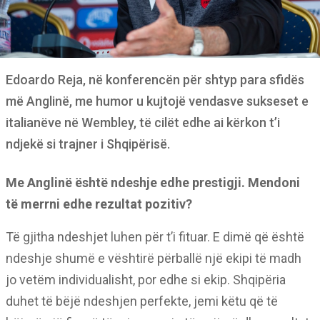
Edoardo Reja, në konferencën për shtyp para sfidës
më Anglinë, me humor u kujtojë vendasve sukseset e
italianëve në Wembley, të cilët edhe ai kërkon t’i
ndjekë si trajner i Shqipërisë.
Me Anglinë është ndeshje edhe prestigji. Mendoni
të merrni edhe rezultat pozitiv?
Të gjitha ndeshjet luhen për t’i fituar. E dimë që është
ndeshje shumë e vështirë përballë një ekipi të madh
jo vetëm individualisht, por edhe si ekip. Shqipëria
duhet të bëjë ndeshjen perfekte, jemi këtu që të