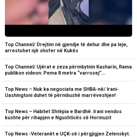
Top Channel/ Drejtim në gjendje të dehur dhe pa leje,
arrestohet një shofer në Kukës
Top Channel/ Ujërat e zeza përmbytnin Kasharin, Rama
publikon videon: Pema 8 metra “varrosej”…
Top News – Nuk ka negociata me SHBA-në/ Irani-
Uashingtoni duhet të përmbushë marrëveshjen!
Top News – Habitet Shtëpia e Bardhë. Irani vendos
kushte për rihapjen e Ngushticës së Hormuzit
Top News -Veteranët e UÇK-së i përgjigjen Zelenskyt.