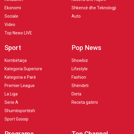
Ekonomi
Shkencë dhe Teknologji
Sociale
Auto
Video
Top News LIVE
Sport
Pop News
Kombëtarja
Showbiz
Kategoria Superiore
Lifestyle
Kategoria e Parë
Fashion
Premier League
Shëndeti
La Liga
Dieta
Serie A
Receta gatimi
Shumësportësh
Sport Gossip
Programe
Top Channel