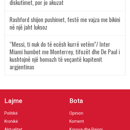
diskutimet, por jo akuzat
Rashford shijon pushimet, festë me vajza me bikini
në një jaht luksoz
“Messi, ti nuk do të ecësh kurrë vetëm”/ Inter
Miami humbet me Monterrey, tifozët dhe De Paul i
kushtojnë një homazh të veçantë kapitenit
argjentinas
Lajme
Bota
Politikë
Opinion
Kronikë
Koment
Aktualitet
Kosova dhe Rajoni