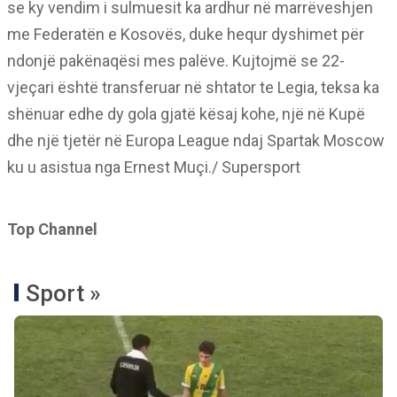
se ky vendim i sulmuesit ka ardhur në marrëveshjen
me Federatën e Kosovës, duke hequr dyshimet për
ndonjë pakënaqësi mes palëve. Kujtojmë se 22-
vjeçari është transferuar në shtator te Legia, teksa ka
shënuar edhe dy gola gjatë kësaj kohe, një në Kupë
dhe një tjetër në Europa League ndaj Spartak Moscow
ku u asistua nga Ernest Muçi./ Supersport
Top Channel
Sport »