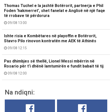
Thomas Tuchel e la jashtë Botërorit, partnerja e Phil
Foden ‘hakmerret’, shet fanelat e Anglisë në një faqe
të rrobave të përdorura
09/08 13:00
Ishte risia e Kombëtares në playoffin e Botërorit,
Stavro Pilo rinovon kontratën me AEK të Athinës
09/08 12:15
Pas dhimbjes së thellë, Lionel Messi mbërrin në
Rosario për t’i dhënë lamtumirën e fundit babait të tij
09/08 12:00
Na ndiqni: