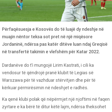
Përfaqësuesja e Kosovës do të luajë dy ndeshje në
muajin nëntor teksa sot pret në një miqësore
Jordaninë, ndërsa pas katër ditëve luan ndaj Greqisë
në transfertë takimin e vlefshëm për Katar 2022.
Dardanëve do t’i mungojë Lirim Kastrati, i cili ka
vendosur të qëndrojë pranë klubit të Legias së
Warszawa për të vazhduar stërvitjen dhe për të
kërkuar përmirësimin në ndeshjet e radhës.
Ka qenë klubi polak që nëpërmjet një njoftimi në faqen
zyrtare e ka bërë të ditur këtë lajm, ndërsa theksohet