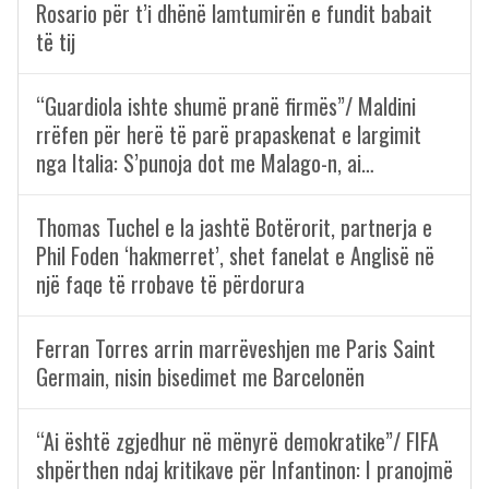
Rosario për t’i dhënë lamtumirën e fundit babait
të tij
“Guardiola ishte shumë pranë firmës”/ Maldini
rrëfen për herë të parë prapaskenat e largimit
nga Italia: S’punoja dot me Malago-n, ai…
Thomas Tuchel e la jashtë Botërorit, partnerja e
Phil Foden ‘hakmerret’, shet fanelat e Anglisë në
një faqe të rrobave të përdorura
Ferran Torres arrin marrëveshjen me Paris Saint
Germain, nisin bisedimet me Barcelonën
“Ai është zgjedhur në mënyrë demokratike”/ FIFA
shpërthen ndaj kritikave për Infantinon: I pranojmë