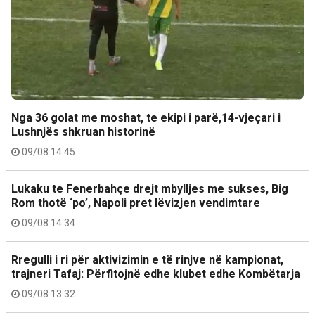
Nga 36 golat me moshat, te ekipi i parë,14-vjeçari i
Lushnjës shkruan historinë
09/08 14:45
Lukaku te Fenerbahçe drejt mbylljes me sukses, Big
Rom thotë ‘po’, Napoli pret lëvizjen vendimtare
09/08 14:34
Rregulli i ri për aktivizimin e të rinjve në kampionat,
trajneri Tafaj: Përfitojnë edhe klubet edhe Kombëtarja
09/08 13:32