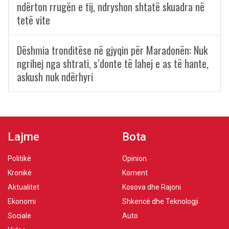
ndërton rrugën e tij, ndryshon shtatë skuadra në
tetë vite
Dëshmia tronditëse në gjyqin për Maradonën: Nuk
ngrihej nga shtrati, s’donte të lahej e as të hante,
askush nuk ndërhyri
Lajme
Bota
Politikë
Opinion
Kronikë
Koment
Aktualitet
Kosova dhe Rajoni
Ekonomi
Shkencë dhe Teknologji
Sociale
Auto