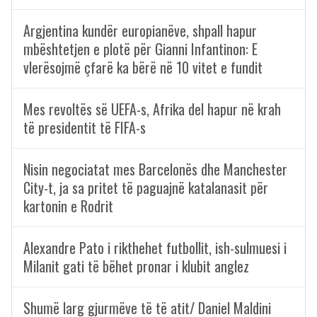
Argjentina kundër europianëve, shpall hapur
mbështetjen e plotë për Gianni Infantinon: E
vlerësojmë çfarë ka bërë në 10 vitet e fundit
Mes revoltës së UEFA-s, Afrika del hapur në krah
të presidentit të FIFA-s
Nisin negociatat mes Barcelonës dhe Manchester
City-t, ja sa pritet të paguajnë katalanasit për
kartonin e Rodrit
Alexandre Pato i rikthehet futbollit, ish-sulmuesi i
Milanit gati të bëhet pronar i klubit anglez
Shumë larg gjurmëve të të atit/ Daniel Maldini