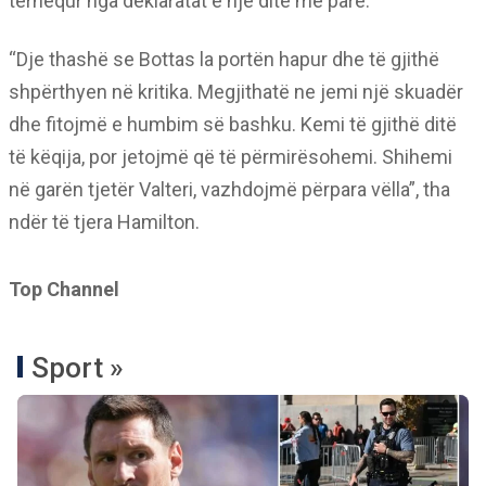
tërhequr nga deklaratat e një dite më parë.
“Dje thashë se Bottas la portën hapur dhe të gjithë
shpërthyen në kritika. Megjithatë ne jemi një skuadër
dhe fitojmë e humbim së bashku. Kemi të gjithë ditë
të këqija, por jetojmë që të përmirësohemi. Shihemi
në garën tjetër Valteri, vazhdojmë përpara vëlla”, tha
ndër të tjera Hamilton.
Top Channel
Sport »