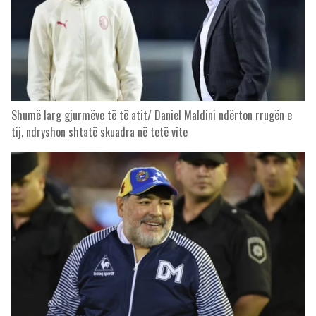
Shumë larg gjurmëve të të atit/ Daniel Maldini ndërton rrugën e
tij, ndryshon shtatë skuadra në tetë vite