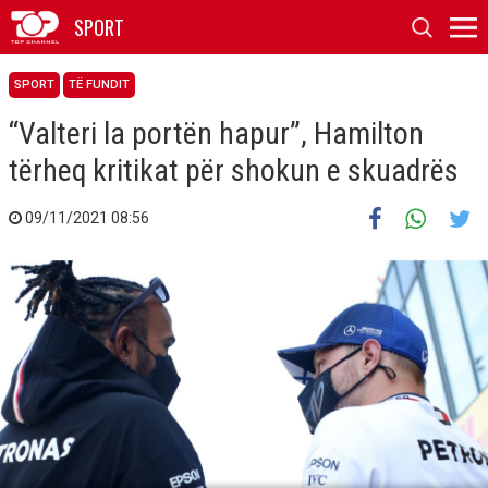
SPORT
SPORT
TË FUNDIT
“Valteri la portën hapur”, Hamilton
tërheq kritikat për shokun e skuadrës
09/11/2021 08:56