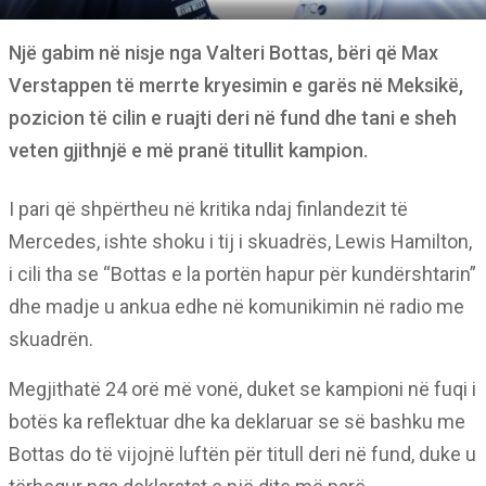
Një gabim në nisje nga Valteri Bottas, bëri që Max
Verstappen të merrte kryesimin e garës në Meksikë,
pozicion të cilin e ruajti deri në fund dhe tani e sheh
veten gjithnjë e më pranë titullit kampion.
I pari që shpërtheu në kritika ndaj finlandezit të
Mercedes, ishte shoku i tij i skuadrës, Lewis Hamilton,
i cili tha se “Bottas e la portën hapur për kundërshtarin”
dhe madje u ankua edhe në komunikimin në radio me
skuadrën.
Megjithatë 24 orë më vonë, duket se kampioni në fuqi i
botës ka reflektuar dhe ka deklaruar se së bashku me
Bottas do të vijojnë luftën për titull deri në fund, duke u