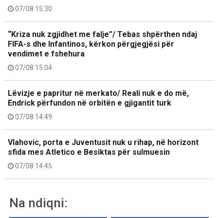
07/08 15:30
“Kriza nuk zgjidhet me falje”/ Tebas shpërthen ndaj
FIFA-s dhe Infantinos, kërkon përgjegjësi për
vendimet e fshehura
07/08 15:04
Lëvizje e papritur në merkato/ Reali nuk e do më,
Endrick përfundon në orbitën e gjigantit turk
07/08 14:49
Vlahovic, porta e Juventusit nuk u rihap, në horizont
sfida mes Atletico e Besiktas për sulmuesin
07/08 14:45
Na ndiqni: