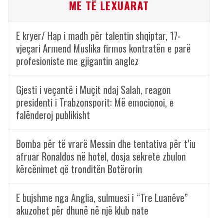
ME TË LEXUARAT
E kryer/ Hap i madh për talentin shqiptar, 17-
vjeçari Armend Muslika firmos kontratën e parë
profesioniste me gjigantin anglez
Gjesti i veçantë i Muçit ndaj Salah, reagon
presidenti i Trabzonsporit: Më emocionoi, e
falënderoj publikisht
Bomba për të vrarë Messin dhe tentativa për t’iu
afruar Ronaldos në hotel, dosja sekrete zbulon
kërcënimet që tronditën Botërorin
E bujshme nga Anglia, sulmuesi i “Tre Luanëve”
akuzohet për dhunë në një klub nate