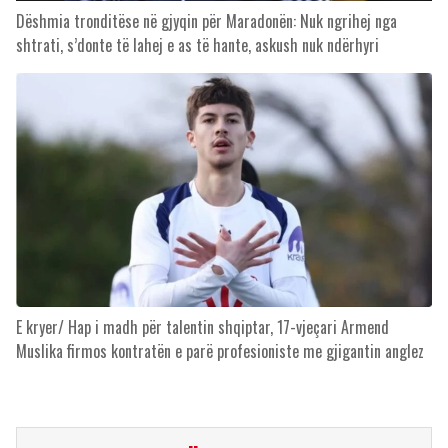
Dëshmia tronditëse në gjyqin për Maradonën: Nuk ngrihej nga
shtrati, s’donte të lahej e as të hante, askush nuk ndërhyri
E kryer/ Hap i madh për talentin shqiptar, 17-vjeçari Armend
Muslika firmos kontratën e parë profesioniste me gjigantin anglez