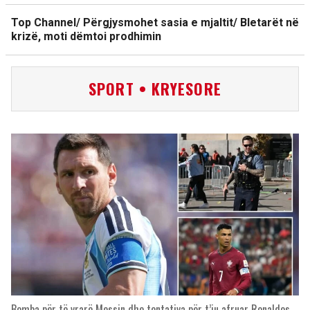
Top Channel/ Përgjysmohet sasia e mjaltit/ Bletarët në
krizë, moti dëmtoi prodhimin
SPORT • KRYESORE
Bomba për të vrarë Messin dhe tentativa për t’iu afruar Ronaldos