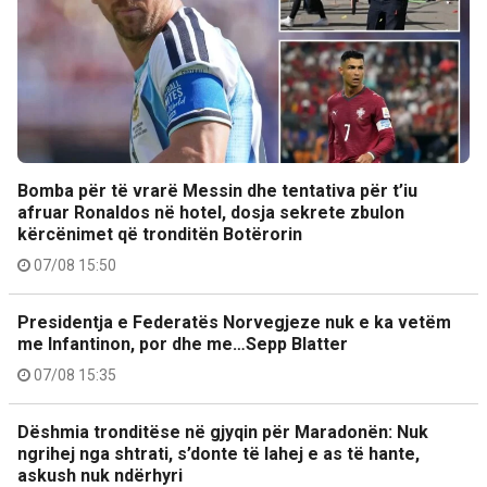
Bomba për të vrarë Messin dhe tentativa për t’iu
afruar Ronaldos në hotel, dosja sekrete zbulon
kërcënimet që tronditën Botërorin
07/08 15:50
Presidentja e Federatës Norvegjeze nuk e ka vetëm
me Infantinon, por dhe me…Sepp Blatter
07/08 15:35
Dëshmia tronditëse në gjyqin për Maradonën: Nuk
ngrihej nga shtrati, s’donte të lahej e as të hante,
askush nuk ndërhyri