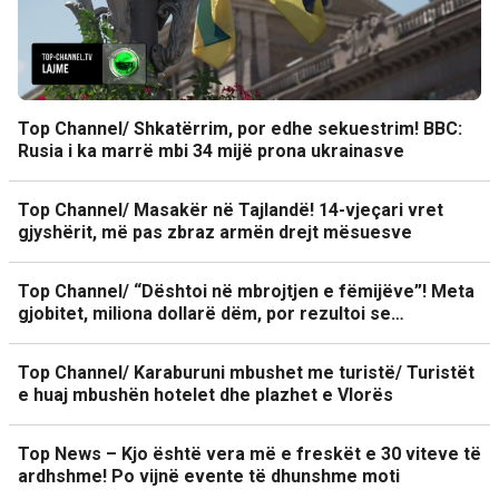
Top Channel/ Shkatërrim, por edhe sekuestrim! BBC:
Rusia i ka marrë mbi 34 mijë prona ukrainasve
Top Channel/ Masakër në Tajlandë! 14-vjeçari vret
gjyshërit, më pas zbraz armën drejt mësuesve
Top Channel/ “Dështoi në mbrojtjen e fëmijëve”! Meta
gjobitet, miliona dollarë dëm, por rezultoi se…
Top Channel/ Karaburuni mbushet me turistë/ Turistët
e huaj mbushën hotelet dhe plazhet e Vlorës
Top News – Kjo është vera më e freskët e 30 viteve të
ardhshme! Po vijnë evente të dhunshme moti