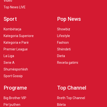
Video
Top News LIVE
Sport
Pop News
Kombëtarja
Showbiz
Kategoria Superiore
Lifestyle
Kategoria e Parë
Fashion
Premier League
Shëndeti
La Liga
Dieta
Serie A
Receta gatimi
Shumësportësh
Sport Gossip
Programe
Top Channel
Big Brother VIP
Rreth Top Channel
Për’puthen
Bileta