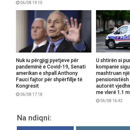
06/08 19:10
Nuk iu përgjigj pyetjeve për
U shtirën si pu
pandeminë e Covid-19, Senati
kompanie sigu
amerikan e shpall Anthony
mashtruan një 
Fauci fajtor për shpërfillje të
pensionistësh
Kongresit
autorët vjedhi
me vlerë 1.1 m
06/08 17:18
06/08 16:42
Na ndiqni: