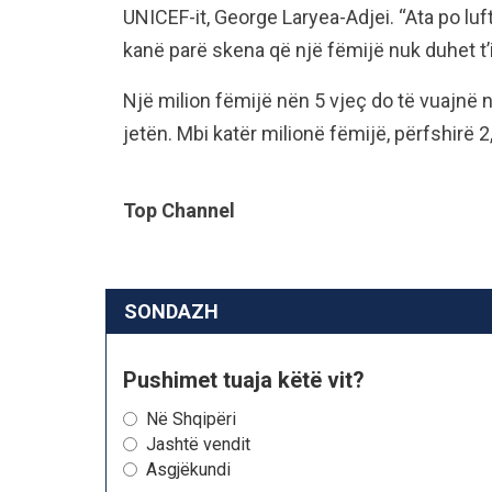
UNICEF-it, George Laryea-Adjei. “Ata po l
kanë parë skena që një fëmijë nuk duhet t’i 
Një milion fëmijë nën 5 vjeç do të vuajnë
jetën. Mbi katër milionë fëmijë, përfshirë 2
Top Channel
SONDAZH
Pushimet tuaja këtë vit?
Në Shqipëri
Jashtë vendit
Asgjëkundi