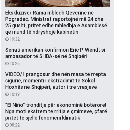
Ekskluzive/ Rama mbledh Qeverinë në
Pogradec. Ministrat raportojnë më 24 dhe
25 gusht, pritet edhe mbledhja e Asamblesë
që mund të ndryshojë kabinetin
19:32
Senati amerikan konfirmon Eric P. Wendt si
ambasador të SHBA-së në Shqipëri
10:26
VIDEO/ I prangosur dhe nën masa të rrepta
sigurie, momenti i ekstradimit të Sokol
Hoxhës në Shqipëri, autor i tre vrasjeve
10:19
“El Niño” tronditje për ekonominë botërore!
Nga moti ekstrem te rritja e çmimeve, çfarë
pritet të sjellë fenomeni klimatik
08:22