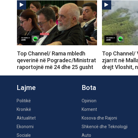
Top Channel/ Rama mbledh
Top Channel/ 
qeverinë në Pogradec/Ministrat
zjarrit në Mall
raportojnë më 24 dhe 25 gusht
drejt Vloshit, 
Lajme
Bota
Politikë
Opinion
Kronikë
Koment
Aktualitet
Kosova dhe Rajoni
Ekonomi
Shkencë dhe Teknologji
Sociale
Auto