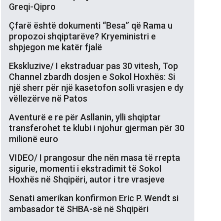
Greqi-Qipro
Çfarë është dokumenti “Besa” që Rama u
propozoi shqiptarëve? Kryeministri e
shpjegon me katër fjalë
Ekskluzive/ I ekstraduar pas 30 vitesh, Top
Channel zbardh dosjen e Sokol Hoxhës: Si
një sherr për një kasetofon solli vrasjen e dy
vëllezërve në Patos
Aventurë e re për Asllanin, ylli shqiptar
transferohet te klubi i njohur gjerman për 30
milionë euro
VIDEO/ I prangosur dhe nën masa të rrepta
sigurie, momenti i ekstradimit të Sokol
Hoxhës në Shqipëri, autor i tre vrasjeve
Senati amerikan konfirmon Eric P. Wendt si
ambasador të SHBA-së në Shqipëri