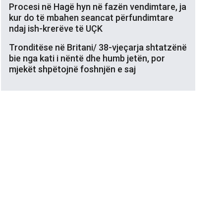
Procesi në Hagë hyn në fazën vendimtare, ja
kur do të mbahen seancat përfundimtare
ndaj ish-krerëve të UÇK
Tronditëse në Britani/ 38-vjeçarja shtatzënë
bie nga kati i nëntë dhe humb jetën, por
mjekët shpëtojnë foshnjën e saj