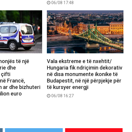
06/08 17:48
nonjës të një
Vala ekstreme e të nxehtit/
rie dhe
Hungaria fik ndriçimin dekorativ
çifti
në disa monumente ikonike të
 në Francë,
Budapestit, në një përpjekje për
n ar dhe bizhuteri
të kursyer energji
ilion euro
06/08 16:27