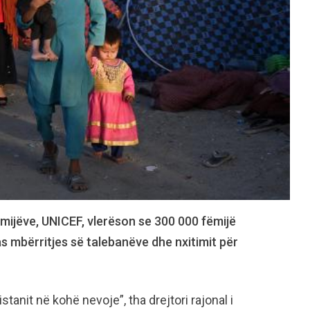
mijëve, UNICEF, vlerëson se 300 000 fëmijë
pas mbërritjes së talebanëve dhe nxitimit për
tanit në kohë nevoje”, tha drejtori rajonal i