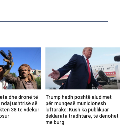
eta dhe dronë të
Trump hedh poshtë aludimet
 ndaj ushtrisë së
për mungesë municionesh
ktën 38 të vdekur
luftarake: Kush ka publikuar
osur
deklarata tradhtare, të dënohet
me burg