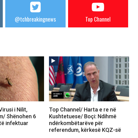
@tchbreakingnews
Top Channel
rusi i Nilit,
Top Channel/ Harta e re në
rm/ Shënohen 6
Kushtetuese/ Boçi: Ndihmë
të infektuar
ndërkombëtarëve për
referendum, kërkesë KQZ-së