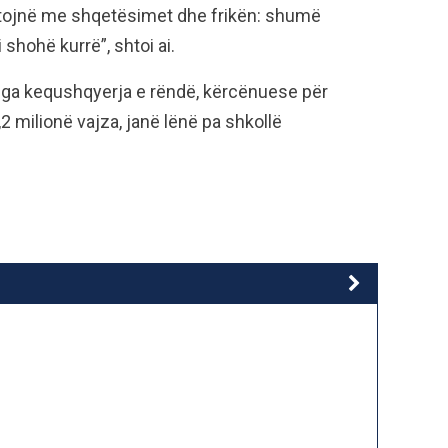
uftojnë me shqetësimet dhe frikën: shumë
shohë kurrë”, shtoi ai.
 nga kequshqyerja e rëndë, kërcënuese për
,2 milionë vajza, janë lënë pa shkollë