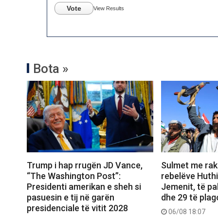
Vote
View Results
Bota »
Trump i hap rrugën JD Vance,
Sulmet me rak
“The Washington Post”:
rebelëve Huthi
Presidenti amerikan e sheh si
Jemenit, të pa
pasuesin e tij në garën
dhe 29 të plag
presidenciale të vitit 2028
06/08 18:07