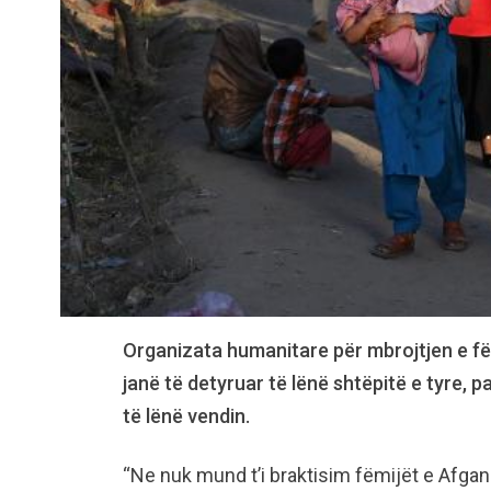
Organizata humanitare për mbrojtjen e fë
janë të detyruar të lënë shtëpitë e tyre, 
të lënë vendin.
“Ne nuk mund t’i braktisim fëmijët e Afganis