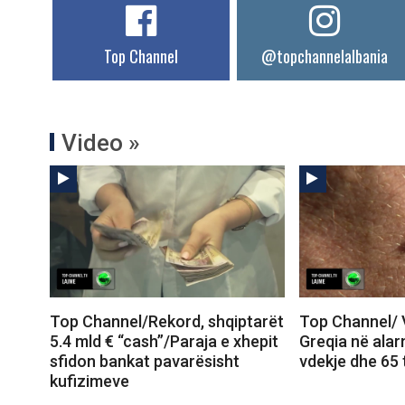
Top Channel
@topchannelalbania
Video »
Top Channel/Rekord, shqiptarët
Top Channel/ Vi
5.4 mld € “cash”/Paraja e xhepit
Greqia në ala
sfidon bankat pavarësisht
vdekje dhe 65 
kufizimeve