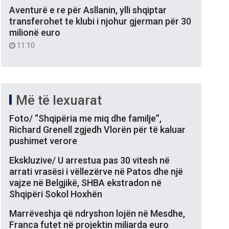
Aventurë e re për Asllanin, ylli shqiptar
transferohet te klubi i njohur gjerman për 30
milionë euro
11:10
Më të lexuarat
Foto/ “Shqipëria me miq dhe familje”,
Richard Grenell zgjedh Vlorën për të kaluar
pushimet verore
Ekskluzive/ U arrestua pas 30 vitesh në
arrati vrasësi i vëllezërve në Patos dhe një
vajze në Belgjikë, SHBA ekstradon në
Shqipëri Sokol Hoxhën
Marrëveshja që ndryshon lojën në Mesdhe,
Franca futet në projektin miliarda euro