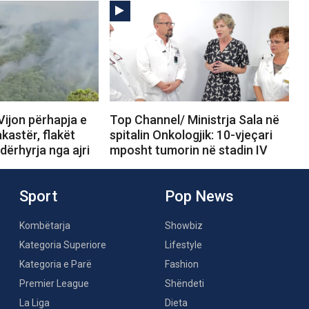
Vijon përhapja e
Top Channel/ Ministrja Sala në
akastër, flakët
spitalin Onkologjik: 10-vjeçari
ndërhyrja nga ajri
mposht tumorin në stadin IV
Sport
Pop News
Kombëtarja
Showbiz
Kategoria Superiore
Lifestyle
Kategoria e Parë
Fashion
Premier League
Shëndeti
La Liga
Dieta