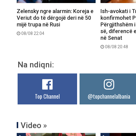
Zelensky ngre alarmin: Koreja e
Ish-avokati i 
Veriut do të dërgojë deri në 50
konfirmohet P
mijë trupa në Rusi
Përgjithshëm 
së, diferencë 
08/08 22:04
në Senat
08/08 20:48
Na ndiqni:
Top Channel
@topchannelalbania
Video »