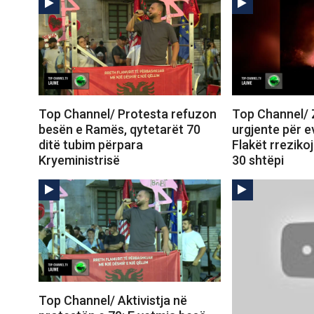
Top Channel/ Protesta refuzon
Top Channel/ Zj
besën e Ramës, qytetarët 70
urgjente për e
ditë tubim përpara
Flakët rreziko
Kryeministrisë
30 shtëpi
Top Channel/ Aktivistja në