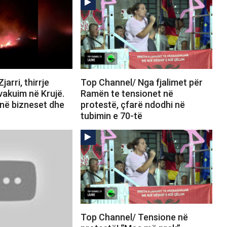
arri, thirrje
Top Channel/ Nga fjalimet për
vakuim në Krujë.
Ramën te tensionet në
jnë bizneset dhe
protestë, çfarë ndodhi në
tubimin e 70-të
Top Channel/ Tensione në