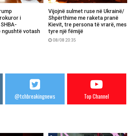
Trump
Vijojnë sulmet ruse në Ukrainë/
rokuror i
Shpërthime me raketa pranë
i SHBA-
Kievit, tre persona të vrarë, mes
e ngushtë votash
tyre një fëmijë
08/08 20:35
@tchbreakingnews
Top Channel