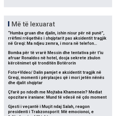
Më të lexuarat
“Humba gruan dhe djalin, ishin nisur për në punë”,
rrëfimi rrëqethës i shqiptarit pas aksidentit tragjik
në Greqi: Ma ndjeu zemra, i mora në telefon…
Bomba për të vrarë Messin dhe tentativa për t’iu
afruar Ronaldos në hotel, dosja sekrete zbulon
kërcënimet që tronditën Botërorin
Foto+Video/ Dalin pamjet e aksidentit tragjik në
Greqi, momenti i përplasjes që i mori jetën nënës
dhe djalit shqiptar
Çfarë po ndodh me Mojtaba Khamenein? Mediat
opozitare iraniane: Mund të vdesë në çdo moment
Gjesti i veçantë i Muçit ndaj Salah, reagon
presidenti i Trabzonsporit: Më emocionoi, e