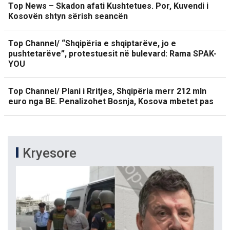
Top News – Skadon afati Kushtetues. Por, Kuvendi i
Kosovën shtyn sërish seancën
Top Channel/ “Shqipëria e shqiptarëve, jo e
pushtetarëve”, protestuesit në bulevard: Rama SPAK-
YOU
Top Channel/ Plani i Rritjes, Shqipëria merr 212 mln
euro nga BE. Penalizohet Bosnja, Kosova mbetet pas
Kryesore