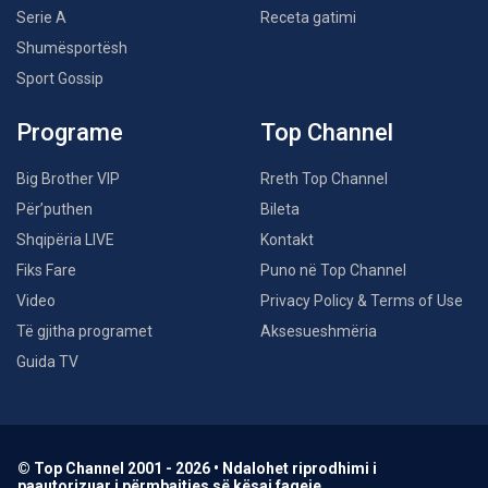
Serie A
Receta gatimi
Shumësportësh
Sport Gossip
Programe
Top Channel
Big Brother VIP
Rreth Top Channel
Për’puthen
Bileta
Shqipëria LIVE
Kontakt
Fiks Fare
Puno në Top Channel
Video
Privacy Policy & Terms of Use
Të gjitha programet
Aksesueshmëria
Guida TV
© Top Channel 2001 - 2026 • Ndalohet riprodhimi i
paautorizuar i përmbajtjes së kësaj faqeje.