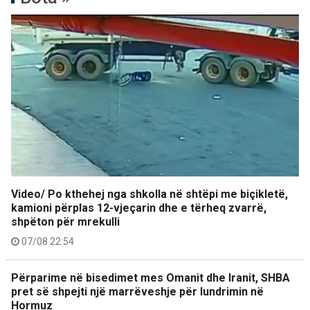
Video/ Po kthehej nga shkolla në shtëpi me biçikletë,
kamioni përplas 12-vjeçarin dhe e tërheq zvarrë,
shpëton për mrekulli
07/08 22:54
Përparime në bisedimet mes Omanit dhe Iranit, SHBA
pret së shpejti një marrëveshje për lundrimin në
Hormuz