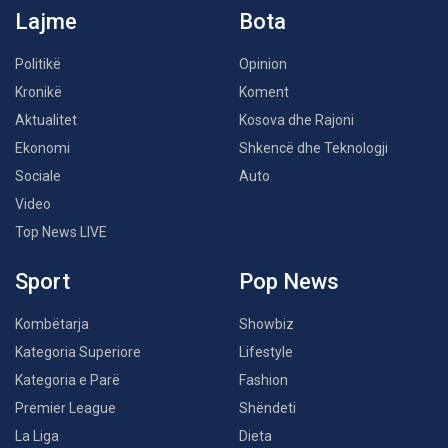
Lajme
Bota
Politikë
Opinion
Kronikë
Koment
Aktualitet
Kosova dhe Rajoni
Ekonomi
Shkencë dhe Teknologji
Sociale
Auto
Video
Top News LIVE
Sport
Pop News
Kombëtarja
Showbiz
Kategoria Superiore
Lifestyle
Kategoria e Parë
Fashion
Premier League
Shëndeti
La Liga
Dieta