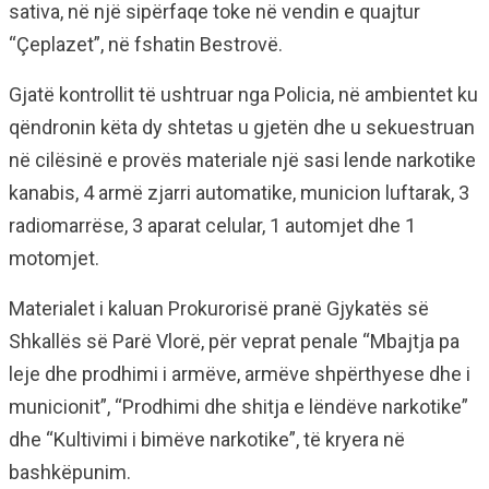
sativa, në një sipërfaqe toke në vendin e quajtur
“Çeplazet”, në fshatin Bestrovë.
Gjatë kontrollit të ushtruar nga Policia, në ambientet ku
qëndronin këta dy shtetas u gjetën dhe u sekuestruan
në cilësinë e provës materiale një sasi lende narkotike
kanabis, 4 armë zjarri automatike, municion luftarak, 3
radiomarrëse, 3 aparat celular, 1 automjet dhe 1
motomjet.
Materialet i kaluan Prokurorisë pranë Gjykatës së
Shkallës së Parë Vlorë, për veprat penale “Mbajtja pa
leje dhe prodhimi i armëve, armëve shpërthyese dhe i
municionit”, “Prodhimi dhe shitja e lëndëve narkotike”
dhe “Kultivimi i bimëve narkotike”, të kryera në
bashkëpunim.