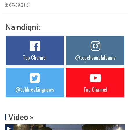
07/08 21:01
Na ndiqni:
Top Channel
@topchannelalbania
@tchbreakingnews
Top Channel
Video »