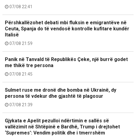
07/08 22:41
Përshkallëzohet debati mbi fluksin e emigrantëve në
Ceuta, Spanja do të vendosë kontrolle kufitare kundër
Italisë
07/08 21:59
Panik në Tanvald të Republikës Çeke, një burrë godet
me thikë tre persona
07/08 21:45
Sulmet ruse me dronë dhe bomba në Ukrainë, dy
persona të vdekur dhe gjashtë të plagosur
07/08 21:39
Gjykata e Apelit pezulloi ndërtimin e sallës së
vallëzimit në Shtëpinë e Bardhë, Trump i drejtohet
‘Supremes’: Vendim politik dhe i tmerrshëm