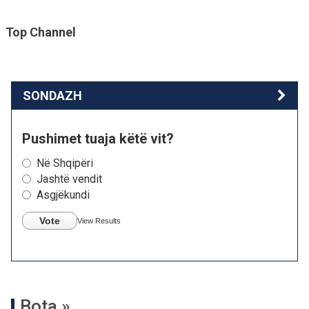
Top Channel
SONDAZH
Pushimet tuaja këtë vit?
Në Shqipëri
Jashtë vendit
Asgjëkundi
Vote
View Results
Bota »