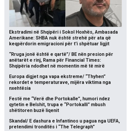
Ekstradimi në Shqipëri i Sokol Hoxhës, Ambasada
Amerikane: SHBA nuk është strehë për ata që
keqpërdorin emigracioni për t’i shpëtuar ligjit
“Rruga jonë është e qartë”/ BE nën presion për
anëtarët e rinj, Rama për Financial Times:
Shqipëria ndodhet në momentin më të mirë
Europa digjet nga vapa ekstreme/ “Thyhen”
rekordet e temperaturave, mijëra viktima nga
nxehtësia
Festë me “Verë dhe Portokalle”, humori ndez
qytetin e Belshit, trupa e “Portokalli” mbush
shëtitoren buzë liqenit
Skandal/ E dashura e Infantinos u pagua nga UEFA,
pretendimi tronditës i “The Telegraph”