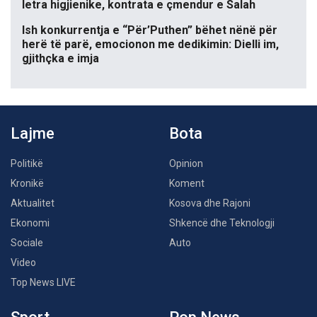
letra higjienike, kontrata e çmendur e Salah
Ish konkurrentja e “Për’Puthen” bëhet nënë për
herë të parë, emocionon me dedikimin: Dielli im,
gjithçka e imja
Lajme
Bota
Politikë
Opinion
Kronikë
Koment
Aktualitet
Kosova dhe Rajoni
Ekonomi
Shkencë dhe Teknologji
Sociale
Auto
Video
Top News LIVE