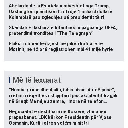
Abelardo de la Espriela u mbështet nga Trump,
Uashingtoni planifikon t’i ofrojë 1 miliard dollarë
Kolumbisë pas zgjedhjes së presidentit të ri
Skandal/ E dashura e Infantinos u pagua nga UEFA,
pretendimi tronditës i “The Telegraph”
Fluksi i shtuar lëvizjesh në pikën kufitare të
Morinit, në 12 orë regjistrohen mbi 41 mijë hyrje
Më të lexuarat
“Humba gruan dhe djalin, ishin nisur për në punë”,
rrëfimi rrëqethës i shqiptarit pas aksidentit tragjik
në Greqi: Ma ndjeu zemra, i mora në telefon…
Negociatat e dështuara në Kosovë, zbulohen
prapaskenat. LDK kërkon Presidentin për Vjosa
Osmanin, Kurti i ofron vetëm ministri