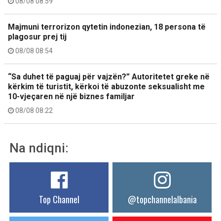
08/08 08:59
Majmuni terrorizon qytetin indonezian, 18 persona të
plagosur prej tij
08/08 08:54
“Sa duhet të paguaj për vajzën?” Autoritetet greke në
kërkim të turistit, kërkoi të abuzonte seksualisht me
10-vjeçaren në një biznes familjar
08/08 08:22
Na ndiqni:
Top Channel
@topchannelalbania