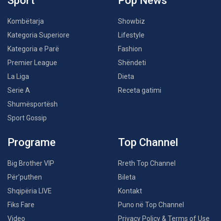
Sport
Pop News
Kombëtarja
Showbiz
Kategoria Superiore
Lifestyle
Kategoria e Parë
Fashion
Premier League
Shëndeti
La Liga
Dieta
Serie A
Receta gatimi
Shumësportësh
Sport Gossip
Programe
Top Channel
Big Brother VIP
Rreth Top Channel
Për’puthen
Bileta
Shqipëria LIVE
Kontakt
Fiks Fare
Puno në Top Channel
Video
Privacy Policy & Terms of Use