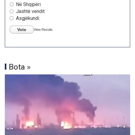
Në Shqipëri
Jashtë vendit
Asgjëkundi
Vote
View Results
Bota »