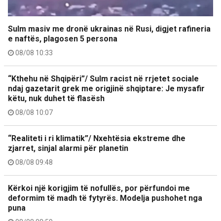
Sulm masiv me dronë ukrainas në Rusi, digjet rafineria
e naftës, plagosen 5 persona
08/08 10:33
“Kthehu në Shqipëri”/ Sulm racist në rrjetet sociale
ndaj gazetarit grek me origjinë shqiptare: Je mysafir
këtu, nuk duhet të flasësh
08/08 10:07
“Realiteti i ri klimatik”/ Nxehtësia ekstreme dhe
zjarret, sinjal alarmi për planetin
08/08 09:48
Kërkoi një korigjim të nofullës, por përfundoi me
deformim të madh të fytyrës. Modelja pushohet nga
puna