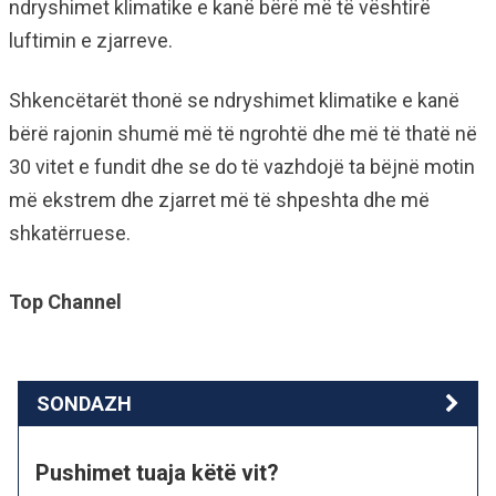
ndryshimet klimatike e kanë bërë më të vështirë
luftimin e zjarreve.
Shkencëtarët thonë se ndryshimet klimatike e kanë
bërë rajonin shumë më të ngrohtë dhe më të thatë në
30 vitet e fundit dhe se do të vazhdojë ta bëjnë motin
më ekstrem dhe zjarret më të shpeshta dhe më
shkatërruese.
Top Channel
SONDAZH
Pushimet tuaja këtë vit?