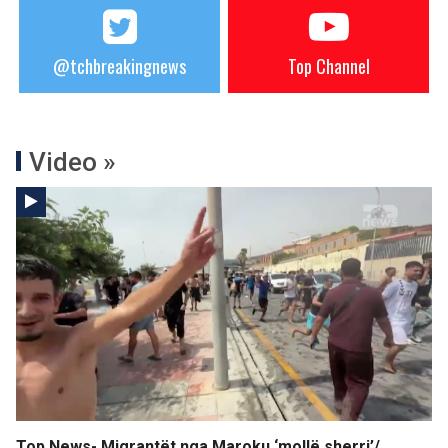
@tchbreakingnews
Top Channel
Video »
Top News- Migrantët nga Maroku ‘mollë sherri’/