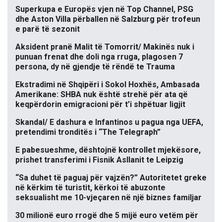
Superkupa e Europës vjen në Top Channel, PSG
dhe Aston Villa përballen në Salzburg për trofeun
e parë të sezonit
Aksident pranë Malit të Tomorrit/ Makinës nuk i
punuan frenat dhe doli nga rruga, plagosen 7
persona, dy në gjendje të rëndë te Trauma
Ekstradimi në Shqipëri i Sokol Hoxhës, Ambasada
Amerikane: SHBA nuk është strehë për ata që
keqpërdorin emigracioni për t’i shpëtuar ligjit
Skandal/ E dashura e Infantinos u pagua nga UEFA,
pretendimi tronditës i “The Telegraph”
E pabesueshme, dështojnë kontrollet mjekësore,
prishet transferimi i Fisnik Asllanit te Leipzig
“Sa duhet të paguaj për vajzën?” Autoritetet greke
në kërkim të turistit, kërkoi të abuzonte
seksualisht me 10-vjeçaren në një biznes familjar
30 milionë euro rrogë dhe 5 mijë euro vetëm për