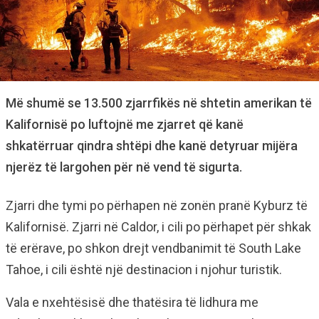
Më shumë se 13.500 zjarrfikës në shtetin amerikan të
Kalifornisë po luftojnë me zjarret që kanë
shkatërruar qindra shtëpi dhe kanë detyruar mijëra
njerëz të largohen për në vend të sigurta.
Zjarri dhe tymi po përhapen në zonën pranë Kyburz të
Kalifornisë. Zjarri në Caldor, i cili po përhapet për shkak
të erërave, po shkon drejt vendbanimit të South Lake
Tahoe, i cili është një destinacion i njohur turistik.
Vala e nxehtësisë dhe thatësira të lidhura me