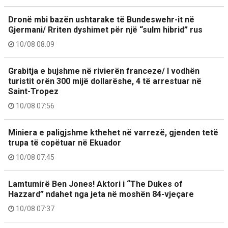
Dronë mbi bazën ushtarake të Bundeswehr-it në
Gjermani/ Rriten dyshimet për një “sulm hibrid” rus
10/08 08:09
Grabitja e bujshme në rivierën franceze/ I vodhën
turistit orën 300 mijë dollarëshe, 4 të arrestuar në
Saint-Tropez
10/08 07:56
Miniera e paligjshme kthehet në varrezë, gjenden tetë
trupa të copëtuar në Ekuador
10/08 07:45
Lamtumirë Ben Jones! Aktori i “The Dukes of
Hazzard” ndahet nga jeta në moshën 84-vjeçare
10/08 07:37