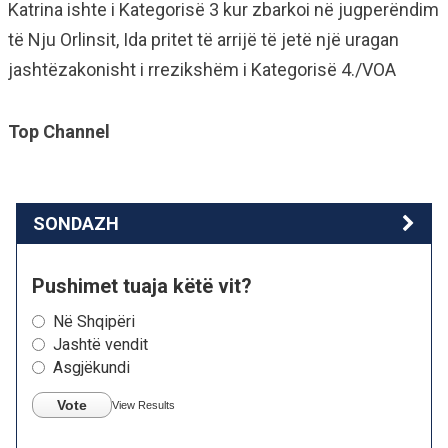
Katrina ishte i Kategorisë 3 kur zbarkoi në jugperëndim
të Nju Orlinsit, Ida pritet të arrijë të jetë një uragan
jashtëzakonisht i rrezikshëm i Kategorisë 4./VOA
Top Channel
SONDAZH
Pushimet tuaja këtë vit?
Në Shqipëri
Jashtë vendit
Asgjëkundi
Vote
View Results