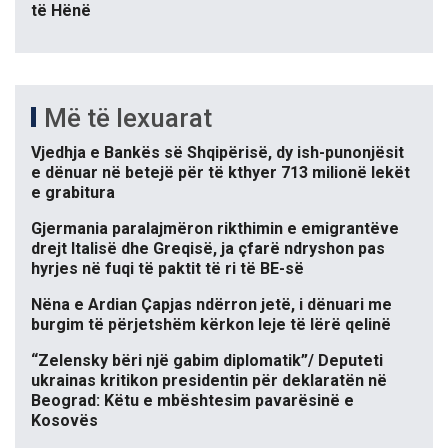
të Hënë
Më të lexuarat
Vjedhja e Bankës së Shqipërisë, dy ish-punonjësit
e dënuar në betejë për të kthyer 713 milionë lekët
e grabitura
Gjermania paralajmëron rikthimin e emigrantëve
drejt Italisë dhe Greqisë, ja çfarë ndryshon pas
hyrjes në fuqi të paktit të ri të BE-së
Nëna e Ardian Çapjas ndërron jetë, i dënuari me
burgim të përjetshëm kërkon leje të lërë qelinë
“Zelensky bëri një gabim diplomatik”/ Deputeti
ukrainas kritikon presidentin për deklaratën në
Beograd: Këtu e mbështesim pavarësinë e
Kosovës