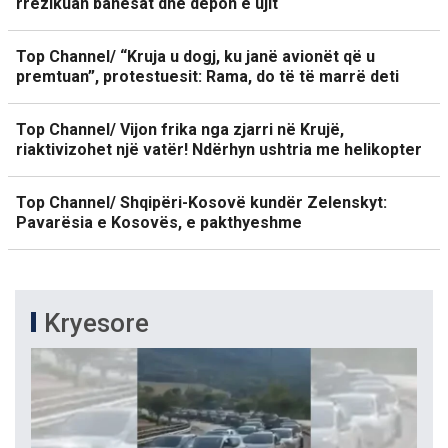
rrezikuan banesat dhe depon e ujit
Top Channel/ “Kruja u dogj, ku janë avionët që u
premtuan”, protestuesit: Rama, do të të marrë deti
Top Channel/ Vijon frika nga zjarri në Krujë,
riaktivizohet një vatër! Ndërhyn ushtria me helikopter
Top Channel/ Shqipëri-Kosovë kundër Zelenskyt:
Pavarësia e Kosovës, e pakthyeshme
Kryesore