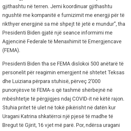
gjithashtu në terren. Jemi koordinuar gjithashtu
ngushtë me kompanitë e furnizimit me energji për të
rikthyer energjinë sa më shpejt të jetë e mundur”, tha
Presidenti Biden gjatë një seance informimi me
Agjencinë Federale të Menaxhimit të Emergjencave
(FEMA).
Presidenti Biden tha se FEMA dislokoi 500 anëtarë të
personelit për reagimin emergjent në shtetet Teksas
dhe Luiziana përpara stuhisë, përveç 2’000
punonjësve të FEMA-s që tashmë shërbejnë në
mbështetje të përgjigjes ndaj COVID-it në këtë rajon.
Stuhia pritet të ulet në tokë pikërisht në datën kur
Uragani Katrina shkatërroi një pjesë të madhe të
Bregut të Gjirit, 16 vjet më parë. Por, ndërsa uragani