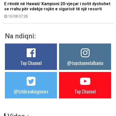
E rëndë në Hawaii/ Kampioni 20-vjeçar i notit dyshohet
se rrahu për vdekje rojën e sigurisë të një resorti
10/08 07:28
Na ndiqni:
Top Channel
@topchannelalbania
@tchbreakingnews
Top Channel