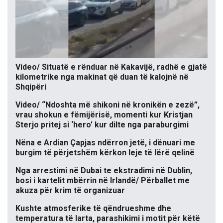
Video/ Situatë e rënduar në Kakavijë, radhë e gjatë
kilometrike nga makinat që duan të kalojnë në
Shqipëri
Video/ “Ndoshta më shikoni në kronikën e zezë”,
vrau shokun e fëmijërisë, momenti kur Kristjan
Sterjo pritej si ‘hero’ kur dilte nga paraburgimi
Nëna e Ardian Çapjas ndërron jetë, i dënuari me
burgim të përjetshëm kërkon leje të lërë qelinë
Nga arrestimi në Dubai te ekstradimi në Dublin,
bosi i kartelit mbërrin në Irlandë/ Përballet me
akuza për krim të organizuar
Kushte atmosferike të qëndrueshme dhe
temperatura të larta, parashikimi i motit për këtë