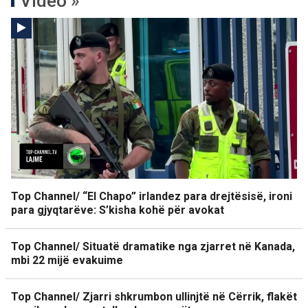
Video »
Top Channel/ “El Chapo” irlandez para drejtësisë, ironi
para gjyqtarëve: S’kisha kohë për avokat
Top Channel/ Situatë dramatike nga zjarret në Kanada,
mbi 22 mijë evakuime
Top Channel/ Zjarri shkrumbon ullinjtë në Cërrik, flakët