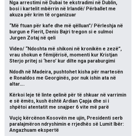
Nga arrestimi në Dubai te ekstradimi në Dublin,
bosi i kartelit mbërrin në Irlandë/ Përballet me
akuza për krim të organizuar
“Më ftuan për kafe dhe më qëlluan”/ Përleshja në
burgun e Fierit, Denis Bajri tregon si e sulmoi
Jurgen Zotaj në qeli
Video/ “Ndoshta më shikoni në kronikën e zezë”,
vrau shokun e fëmijërisë, momenti kur Kristjan
Sterjo pritej si ‘hero’ kur dilte nga paraburgimi
Ndodh në Madeira, pushtohet kisha për martesën
e Ronaldos me Georginës, por nuk ishin ata në
altar….
Kërkoi leje të linte qelinë për të shkuar në varrimin
e së ëmës, kush është Ardian Çapja dhe si i
shpëtoi atentatit me snajper 6 vite më parë
Vuçiç kërcënon Kosovën me ujin, Presidenti serb
paralajmëron ndryshimin e rrjedhës së Lumit Ibër:
Angazhuam ekspertë