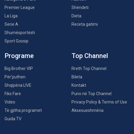
Premier League
Shëndeti
La Liga
Dieta
Serie A
Receta gatimi
Shumësportësh
Sport Gossip
Programe
Top Channel
Big Brother VIP
Rreth Top Channel
Për’puthen
Bileta
Shqipëria LIVE
Kontakt
Fiks Fare
Puno në Top Channel
Video
Privacy Policy & Terms of Use
Të gjitha programet
Aksesueshmëria
Guida TV