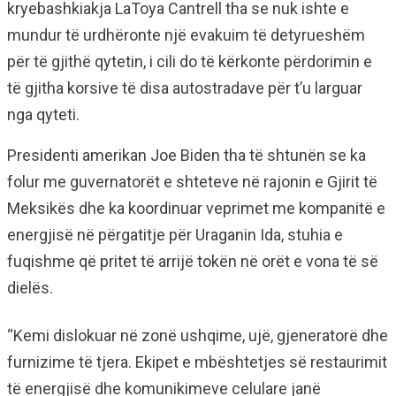
kryebashkiakja LaToya Cantrell tha se nuk ishte e
mundur të urdhëronte një evakuim të detyrueshëm
për të gjithë qytetin, i cili do të kërkonte përdorimin e
të gjitha korsive të disa autostradave për t’u larguar
nga qyteti.
Presidenti amerikan Joe Biden tha të shtunën se ka
folur me guvernatorët e shteteve në rajonin e Gjirit të
Meksikës dhe ka koordinuar veprimet me kompanitë e
energjisë në përgatitje për Uraganin Ida, stuhia e
fuqishme që pritet të arrijë tokën në orët e vona të së
dielës.
“Kemi dislokuar në zonë ushqime, ujë, gjeneratorë dhe
furnizime të tjera. Ekipet e mbështetjes së restaurimit
të energjisë dhe komunikimeve celulare janë