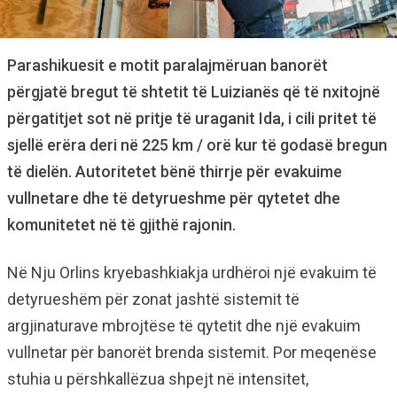
Parashikuesit e motit paralajmëruan banorët
përgjatë bregut të shtetit të Luizianës që të nxitojnë
përgatitjet sot në pritje të uraganit Ida, i cili pritet të
sjellë erëra deri në 225 km / orë kur të godasë bregun
të dielën. Autoritetet bënë thirrje për evakuime
vullnetare dhe të detyrueshme për qytetet dhe
komunitetet në të gjithë rajonin.
Në Nju Orlins kryebashkiakja urdhëroi një evakuim të
detyrueshëm për zonat jashtë sistemit të
argjinaturave mbrojtëse të qytetit dhe një evakuim
vullnetar për banorët brenda sistemit. Por meqenëse
stuhia u përshkallëzua shpejt në intensitet,