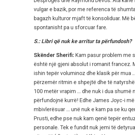
Desproges dhe Raymond Devos. Ata kanë një 
vulgar e bazik, por me referenca të shumta
bagazh kulturor mjaft të konsoliduar. Më 
spontanisht pa u sforcuar fare.
S.: Libri që nuk ke arritur ta përfundosh?
Skënder Sherifi:
Kam pasur problem me stil
është një gjeni absolut i romanit francez.
ishin tepër voluminoz dhe klasik për mua 
përzemër ritmin e shpejtë dhe të natyrshë
100 metër vrapim … dhe nuk i dua shumë ma
përfundojnë kurrë! Edhe James Joyc-i më 
mbivlerësuar … unë nuk e kam pa se ku qend
Prusti, edhe pse nuk kam qenë tepër entuzi
personale. Tek e fundit nuk jemi të detyrua