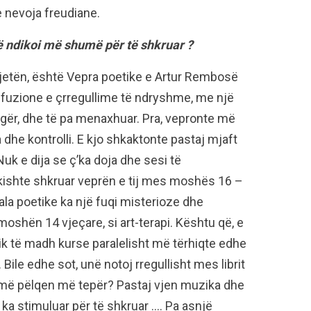
 nevoja freudiane.
 të ndikoi më shumë për të shkruar ?
 jetën, është Vepra poetike e Artur Rembosë
onfuzione e çrregullime të ndryshme, me një
ë egër, dhe të pa menaxhuar. Pra, vepronte më
 dhe kontrolli. E kjo shkaktonte pastaj mjaft
uk e dija se ç’ka doja dhe sesi të
 kishte shkruar veprën e tij mes moshës 16 –
ala poetike ka një fuqi misterioze dhe
moshën 14 vjeçare, si art-terapi. Kështu që, e
lik të madh kurse paralelisht më tërhiqte edhe
 Bile edhe sot, unë notoj rregullisht mes librit
 më pëlqen më tepër? Pastaj vjen muzika dhe
 ka stimuluar për të shkruar …. Pa asnjë