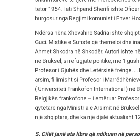
tetor 1954. I ati Shpend Sherifi ishte Oficer
burgosur nga Regjimi komunist i Enver Ho
Ndërsa nëna Xhevahire Sadria ishte shqiptar
Guci. Mistike e Sufiste që themeloi dhe i
Ahmet Shkodra në Shkodër. Autori ishte në 
në Bruksel, si refugjatë politikë, me 1 gush
Profesor i Gjuhës dhe Letërsisë frënge. … 
arsim, fillimisht si Profesor i Marrëdhëniev
( Universiteti Frankofon International ) në
Belgjikës frankofone – i emëruar Profesor 
qytetare nga Ministria e Arsimit në Brukse
një shqiptare, dhe ka një djalë aktualisht 12
S. Cilët janë ata libra që ndikuan në pers