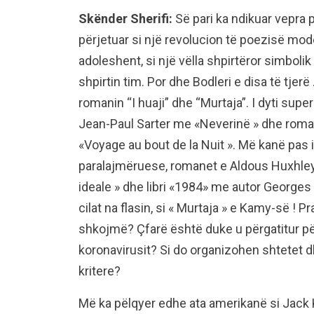
Skënder Sherifi:
Së pari ka ndikuar vepra 
përjetuar si një revolucion të poezisë moder
adoleshent, si një vëlla shpirtëror simbolik
shpirtin tim. Por dhe Bodleri e disa të tje
romanin “I huaji” dhe “Murtaja”. I dyti sup
Jean-Paul Sarter me «Neverinë » dhe romani
«Voyage au bout de la Nuit ». Më kanë pas i
paralajmëruese, romanet e Aldous Huxhley 
ideale » dhe libri «1984» me autor Georges 
cilat na flasin, si « Murtaja » e Kamy-së ! P
shkojmë? Çfarë është duke u përgatitur pë
koronavirusit? Si do organizohen shtetet d
kritere?
Më ka pëlqyer edhe ata amerikanë si Jack 