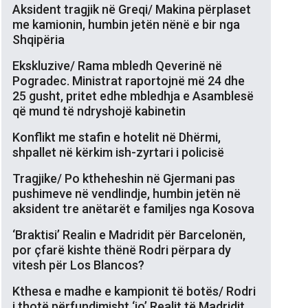
Aksident tragjik në Greqi/ Makina përplaset
me kamionin, humbin jetën nënë e bir nga
Shqipëria
Ekskluzive/ Rama mbledh Qeverinë në
Pogradec. Ministrat raportojnë më 24 dhe
25 gusht, pritet edhe mbledhja e Asamblesë
që mund të ndryshojë kabinetin
Konflikt me stafin e hotelit në Dhërmi,
shpallet në kërkim ish-zyrtari i policisë
Tragjike/ Po ktheheshin në Gjermani pas
pushimeve në vendlindje, humbin jetën në
aksident tre anëtarët e familjes nga Kosova
‘Braktisi’ Realin e Madridit për Barcelonën,
por çfarë kishte thënë Rodri përpara dy
vitesh për Los Blancos?
Kthesa e madhe e kampionit të botës/ Rodri
i thotë përfundimisht ‘jo’ Realit të Madridit,