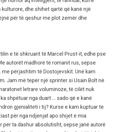
humor aq inteligjent, të rafinuar, kurrë
 kulturore, dhe shihet qartë që kanë një
bëjnë për të qeshur me plot zemër dhe
in e të shkruarit të Marcel Prust-it, edhe pse
 Me autorët madhorë të romanit rus, sepse
… me përjashtim të Dostojevskit. Unë kam
m. Jam më tepër një sprinter si Usain Bolt në
ratonet letrare voluminoze, të cilët nuk
ka shpëtuar nga duart … sado që e kanë
ron gjenialiteti i tij? Kurse e kam kuptuar te
ast për nga ndjenjat apo shijet e mia
r për ta dashur absolutisht, sepse janë autorë