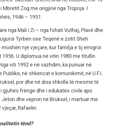
 i Mbretit Zog me origjinë nga Tropoja. I
xhës, 1946 – 1951.
e nga Mali i Zi – nga fshati Vuthaj, Plavë dhe
nauguroi Tyrben ose Teqenë e zotit Sheh
moshën një vjeçare, kur familja e tij emigroi
t 1956. U diplomua në vitin 1980 me titullin
Nga viti 1992 e në vazhdim, ka punuar në
e Publike, në shkencat e komunikimit, në U.F.I.
 Bruksel, por dhe në disa shkolla të mesme të
i gjuhës frënge dhe i edukatës civile apo
l. Jeton dhe vepron në Bruksel, i martuar me
 vjeçar, Rafaelin.
onalitetin tënd?