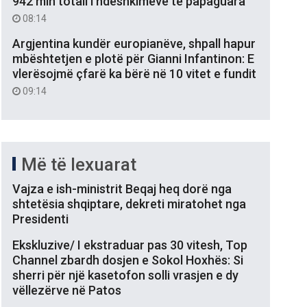
942 mln totali i ndëshkimeve të papaguara
08:14
Argjentina kundër europianëve, shpall hapur
mbështetjen e plotë për Gianni Infantinon: E
vlerësojmë çfarë ka bërë në 10 vitet e fundit
09:14
Më të lexuarat
Vajza e ish-ministrit Beqaj heq dorë nga
shtetësia shqiptare, dekreti miratohet nga
Presidenti
Ekskluzive/ I ekstraduar pas 30 vitesh, Top
Channel zbardh dosjen e Sokol Hoxhës: Si
sherri për një kasetofon solli vrasjen e dy
vëllezërve në Patos