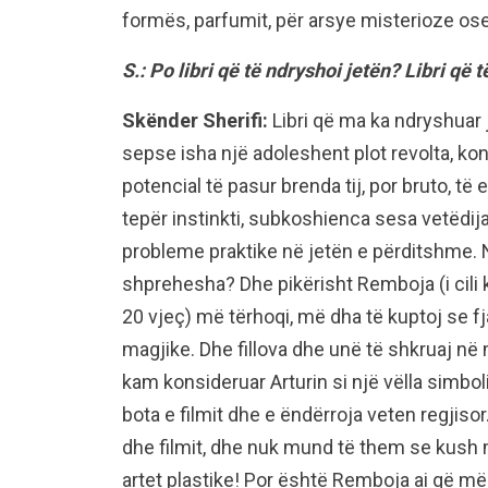
formës, parfumit, për arsye misterioze ose
S.: Po libri që të ndryshoi jetën? Libri që
Skënder Sherifi:
Libri që ma ka ndryshuar
sepse isha një adoleshent plot revolta, k
potencial të pasur brenda tij, por bruto, t
tepër instinkti, subkoshienca sesa vetëdija
probleme praktike në jetën e përditshme. N
shprehesha? Dhe pikërisht Remboja (i cili
20 vjeç) më tërhoqi, më dha të kuptoj se fj
magjike. Dhe fillova dhe unë të shkruaj në 
kam konsideruar Arturin si një vëlla simbo
bota e filmit dhe e ëndërroja veten regjisor.
dhe filmit, dhe nuk mund të them se kush
artet plastike! Por është Remboja ai që më