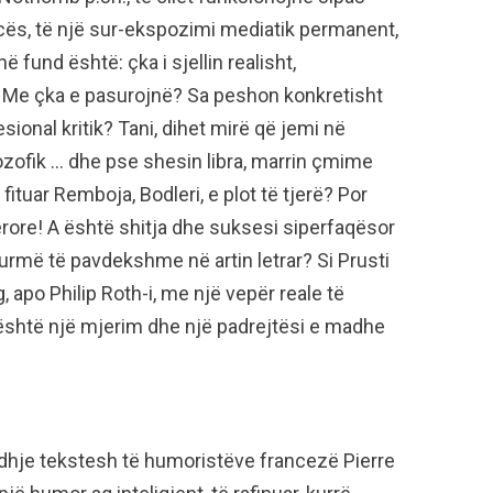
ncës, të një sur-ekspozimi mediatik permanent,
 fund është: çka i sjellin realisht,
ë? Me çka e pasurojnë? Sa peshon konkretisht
sional kritik? Tani, dihet mirë që jemi në
lozofik … dhe pse shesin libra, marrin çmime
tuar Remboja, Bodleri, e plot të tjerë? Por
ërore! A është shitja dhe suksesi siperfaqësor
gjurmë të pavdekshme në artin letrar? Si Prusti
 apo Philip Roth-i, me një vepër reale të
 është një mjerim dhe një padrejtësi e madhe
dhje tekstesh të humoristëve francezë Pierre