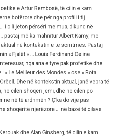
poetike e Artur Rembosë, të cilin e kam
ne botërore dhe për nga profili i tij
 … i cili jeton përsëri me mua, dikund në
rë … pastaj më ka mahnitur Albert Kamy, me
er aktual në kontekstin e të somtmes. Pastaj
n « Fjalët » … Louis Ferdinand Celine
nteresuar, nga ana e tyre pak profetike dhe
: « Le Meilleur des Mondes » ose « Bota
Orëell. Dhe në kontekstin aktual, janë vepra të
ra, në cilën shoqëri jemi, dhe në cilën po
r ne në të ardhmën ? Ç’ka do vijë pas
he shoqëritë njerëzore … në bazë të cilave
Kerouak dhe Alan Ginsberg, të cilin e kam