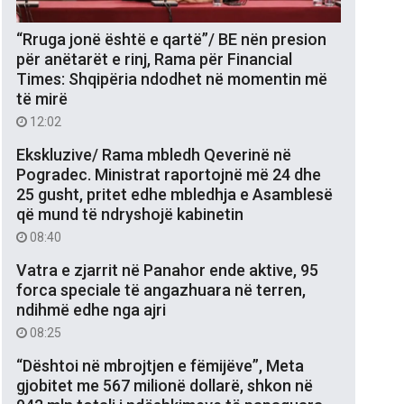
“Rruga jonë është e qartë”/ BE nën presion
për anëtarët e rinj, Rama për Financial
Times: Shqipëria ndodhet në momentin më
të mirë
12:02
Ekskluzive/ Rama mbledh Qeverinë në
Pogradec. Ministrat raportojnë më 24 dhe
25 gusht, pritet edhe mbledhja e Asamblesë
që mund të ndryshojë kabinetin
08:40
Vatra e zjarrit në Panahor ende aktive, 95
forca speciale të angazhuara në terren,
ndihmë edhe nga ajri
08:25
“Dështoi në mbrojtjen e fëmijëve”, Meta
gjobitet me 567 milionë dollarë, shkon në