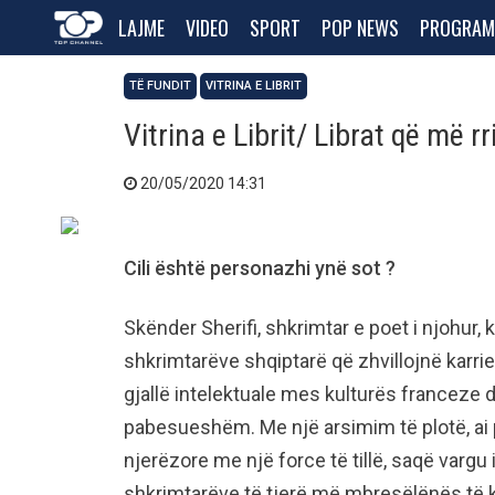
LAJME
VIDEO
SPORT
POP NEWS
PROGRAM
TË FUNDIT
VITRINA E LIBRIT
Vitrina e Librit/ Librat që më rr
20/05/2020 14:31
Cili është personazhi ynë sot ?
Skënder Sherifi, shkrimtar e poet i njohur,
shkrimtarëve shqiptarë që zhvillojnë karrie
gjallë intelektuale mes kulturës franceze dh
pabesueshëm. Me një arsimim të plotë, ai p
njerëzore me një force të tillë, saqë vargu 
shkrimtarëve të tjerë më mbresëlënës të k