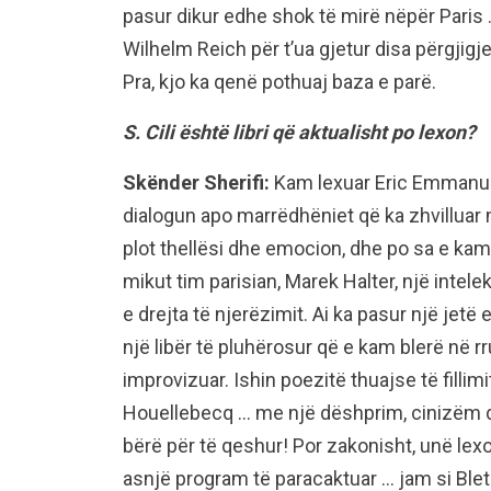
pasur dikur edhe shok të mirë nëpër Paris …
Wilhelm Reich për t’ua gjetur disa përgji
Pra, kjo ka qenë pothuaj baza e parë.
S. Cili është libri që aktualisht po lexon?
Skënder Sherifi:
Kam lexuar Eric Emmanuel
dialogun apo marrëdhëniet që ka zhvilluar m
plot thellësi dhe emocion, dhe po sa e kam
mikut tim parisian, Marek Halter, një intel
e drejta të njerëzimit. Ai ka pasur një jetë
një libër të pluhërosur që e kam blerë në rr
improvizuar. Ishin poezitë thuajse të fillimi
Houellebecq … me një dëshprim, cinizëm d
bërë për të qeshur! Por zakonisht, unë lex
asnjë program të paracaktuar … jam si Bleta,