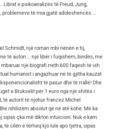
 Librat e psikoanalizës të Freud, Jung,
gje, problemeve të mia gjatë adoleshencës …
 Schmidt, një roman mbi nënën e tij,
e të autori … një libër i fuqishëm, bindës, me
 mbaruar një biografi rreth 600 faqesh të ish
ektual humanist i angazhuar në të gjitha kauzat
 eksponencionalisht të pasur dhe të rrallë! Dhe
ugët e Brukselit për 1 euro nga një shitës i
t, të autorit të njohur francez Michel
he nihilizëm absolut që në atë kohë. Më ka
oj sipas çka më dikton intuicioni. Nuk e kam
 të cilën e tërheq kjo lule apo tjetra, sipas