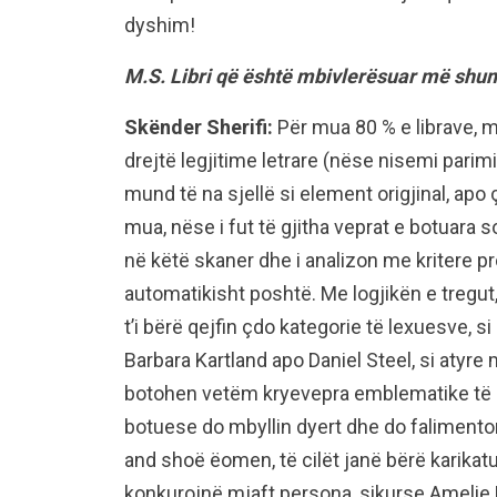
dyshim!
M.S. Libri që është mbivlerësuar më shumë
Skënder Sherifi:
Për mua 80 % e librave, m
drejtë legjitime letrare (nëse nisemi parim
mund të na sjellë si element origjinal, apo 
mua, nëse i fut të gjitha veprat e botuara s
në këtë skaner dhe i analizon me kritere pr
automatikisht poshtë. Me logjikën e tregut
t’i bërë qejfin çdo kategorie të lexuesve, s
Barbara Kartland apo Daniel Steel, si atyre
botohen vetëm kryevepra emblematike të art
botuese do mbyllin dyert dhe do falimentoni
and shoë ëomen, të cilët janë bërë karikatu
konkurojnë mjaft persona, sikurse Amelie 