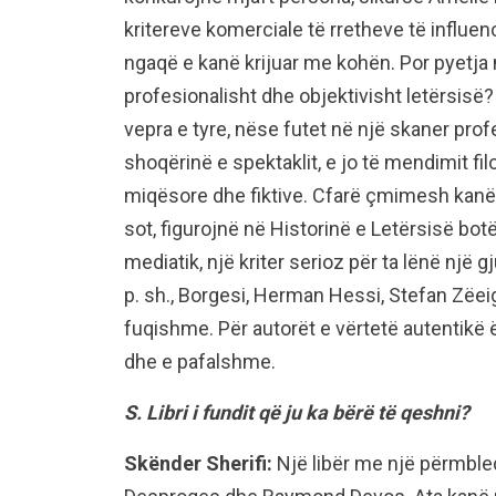
kritereve komerciale të rretheve të influe
ngaqë e kanë krijuar me kohën. Por pyetja në
profesionalisht dhe objektivisht letërsis
vepra e tyre, nëse futet në një skaner profe
shoqërinë e spektaklit, e jo të mendimit fi
miqësore dhe fiktive. Cfarë çmimesh kanë fi
sot, figurojnë në Historinë e Letërsisë bot
mediatik, një kriter serioz për ta lënë një 
p. sh., Borgesi, Herman Hessi, Stefan Zëeig,
fuqishme. Për autorët e vërtetë autentikë
dhe e pafalshme.
S. Libri i fundit që ju ka bërë të qeshni?
Skënder Sherifi:
Një libër me një përmble