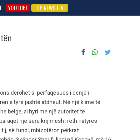
E
YOUTUBE
TOP NEWS LIVE
itën
 konsiderohet si përfaqësues i denjë i
rën e tyre jashtë atdheut. Në një klimë të
e belge, ai hyri me një autoritet të
araqet një sërë krijimesh rreth natyrës
i tij, së fundi, mbizotëron përkrah
ohës. Skënder Sherifi, lindi në Kosovë, më 16