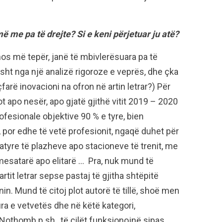
 me pa të drejte? Si e keni përjetuar ju atë?
os më tepër, janë të mbivlerësuara pa të
isht nga një analizë rigoroze e veprës, dhe çka
çfarë inovacioni na ofron në artin letrar?) Për
ot apo nesër, apo gjatë gjithë vitit 2019 – 2020
ofesionale objektive 90 % e tyre, bien
, por edhe të vetë profesionit, ngaqë duhet për
i atyre të plazheve apo stacioneve të trenit, me
 mesatarë apo elitarë … Pra, nuk mund të
it letrar sepse pastaj të gjitha shtëpitë
n. Mund të citoj plot autorë të tillë, shoë men
ra e vetvetës dhe në këtë kategori,
Nothomb p.sh., të cilët funksionojnë sipas