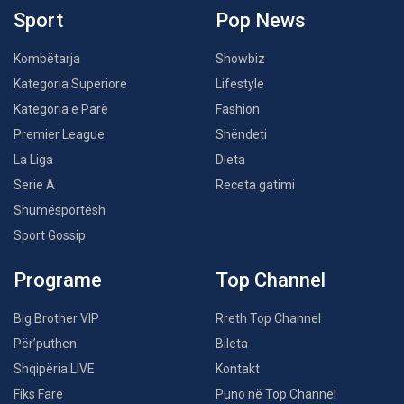
Sport
Pop News
Kombëtarja
Showbiz
Kategoria Superiore
Lifestyle
Kategoria e Parë
Fashion
Premier League
Shëndeti
La Liga
Dieta
Serie A
Receta gatimi
Shumësportësh
Sport Gossip
Programe
Top Channel
Big Brother VIP
Rreth Top Channel
Për’puthen
Bileta
Shqipëria LIVE
Kontakt
Fiks Fare
Puno në Top Channel