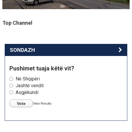
Top Channel
SONDAZH
Pushimet tuaja këtë vit?
Në Shqipëri
Jashtë vendit
Asgjëkundi
Vote
View Results