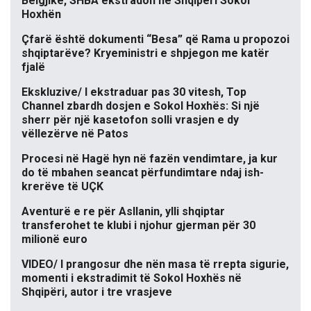
Belgjikë, SHBA ekstradon në Shqipëri Sokol
Hoxhën
Çfarë është dokumenti “Besa” që Rama u propozoi
shqiptarëve? Kryeministri e shpjegon me katër
fjalë
Ekskluzive/ I ekstraduar pas 30 vitesh, Top
Channel zbardh dosjen e Sokol Hoxhës: Si një
sherr për një kasetofon solli vrasjen e dy
vëllezërve në Patos
Procesi në Hagë hyn në fazën vendimtare, ja kur
do të mbahen seancat përfundimtare ndaj ish-
krerëve të UÇK
Aventurë e re për Asllanin, ylli shqiptar
transferohet te klubi i njohur gjerman për 30
milionë euro
VIDEO/ I prangosur dhe nën masa të rrepta sigurie,
momenti i ekstradimit të Sokol Hoxhës në
Shqipëri, autor i tre vrasjeve