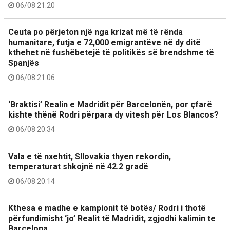
06/08 21:20
Ceuta po përjeton një nga krizat më të rënda
humanitare, futja e 72,000 emigrantëve në dy ditë
kthehet në fushëbetejë të politikës së brendshme të
Spanjës
06/08 21:06
‘Braktisi’ Realin e Madridit për Barcelonën, por çfarë
kishte thënë Rodri përpara dy vitesh për Los Blancos?
06/08 20:34
Vala e të nxehtit, Sllovakia thyen rekordin,
temperaturat shkojnë në 42.2 gradë
06/08 20:14
Kthesa e madhe e kampionit të botës/ Rodri i thotë
përfundimisht ‘jo’ Realit të Madridit, zgjodhi kalimin te
Barcelona