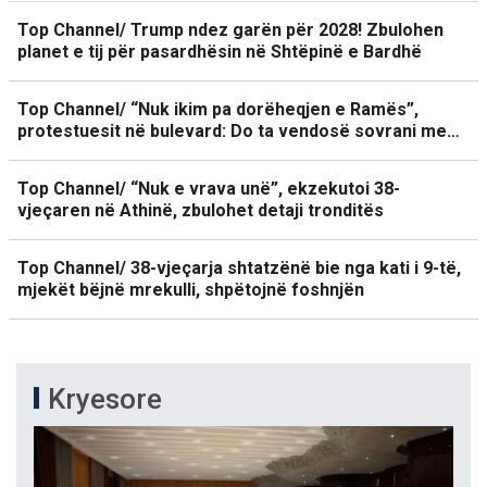
Top Channel/ Trump ndez garën për 2028! Zbulohen
planet e tij për pasardhësin në Shtëpinë e Bardhë
Top Channel/ “Nuk ikim pa dorëheqjen e Ramës”,
protestuesit në bulevard: Do ta vendosë sovrani me…
Top Channel/ “Nuk e vrava unë”, ekzekutoi 38-
vjeçaren në Athinë, zbulohet detaji tronditës
Top Channel/ 38-vjeçarja shtatzënë bie nga kati i 9-të,
mjekët bëjnë mrekulli, shpëtojnë foshnjën
Kryesore