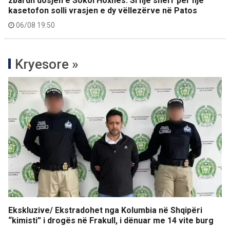
zbardh dosjen e Sokol Hoxhës: Si një sherr për një
kasetofon solli vrasjen e dy vëllezërve në Patos
06/08 19:50
Kryesore »
Ekskluzive/ Ekstradohet nga Kolumbia në Shqipëri
“kimisti” i drogës në Frakull, i dënuar me 14 vite burg