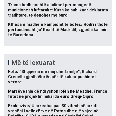
Trump hedh poshtë aludimet për mungesë
municionesh luftarake: Kush ka publikuar deklarata
tradhtare, të dënohet me burg
Kthesa e madhe e kampionit të botës/ Rodri i thotë
përfundimisht ‘jo’ Realit të Madridit, zgjodhi kalimin
te Barcelona
Më të lexuarat
Foto/ “Shqipëria me miq dhe familje”, Richard
Grenell zgjedh Vlorën për të kaluar pushimet
verore
Marrëveshja që ndryshon lojën në Mesdhe, Franca
futet në projektin miliarda euro Greqi-Qipro
Ekskluzive/ U arrestua pas 30 vitesh në arrati
vrasësi i vëllezërve në Patos dhe një vajze në