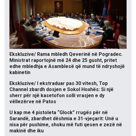
Ekskluzive/ Rama mbledh Qeverinë në Pogradec.
Ministrat raportojnë më 24 dhe 25 gusht, pritet
edhe mbledhja e Asamblesë që mund të ndryshojë
kabinetin
Ekskluzive/ I ekstraduar pas 30 vitesh, Top
Channel zbardh dosjen e Sokol Hoxhës: Si një
sherr për një kasetofon solli vrasjen e dy
vëllezërve në Patos
U kap me 4 pistoleta “Glock” rrugës për në
Sarandë, zbardhet dëshmia e 31-vjeçarit: Unë u
nisa për pushime, shoku më futi qesen e zezë në
makinë dhe iku