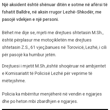
Një aksident është shënuar ditën e sotme në afërsi të
fshatit Balldre, në aksin rrugor Lezhë-Shkodër, me
pasojë vdekjen e një personi.
Bëhet me dije se, mjeti me drejtues shtetasin M.Sh.,
është përplasur me motoçikletën me drejtues
shtetasin Z.S., 61 vjeç,banues në Torovicë, Lezhë, i cili
për pasojë ka humbur jetën.
Drejtuesi i mjetit M.Sh.,është shoqëruar në ambjentet
e Komisariatit të Policisë Lezhë për veprime të
mëtejshme.
Policia ka mbërritur menjëherë në vendin e ngjarjes
dhe po heton mbi zbardhjen e ngjarjes.