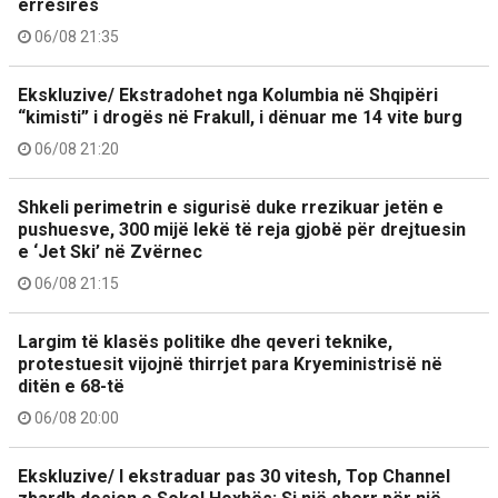
errësirës
06/08 21:35
Ekskluzive/ Ekstradohet nga Kolumbia në Shqipëri
“kimisti” i drogës në Frakull, i dënuar me 14 vite burg
06/08 21:20
Shkeli perimetrin e sigurisë duke rrezikuar jetën e
pushuesve, 300 mijë lekë të reja gjobë për drejtuesin
e ‘Jet Ski’ në Zvërnec
06/08 21:15
Largim të klasës politike dhe qeveri teknike,
protestuesit vijojnë thirrjet para Kryeministrisë në
ditën e 68-të
06/08 20:00
Ekskluzive/ I ekstraduar pas 30 vitesh, Top Channel