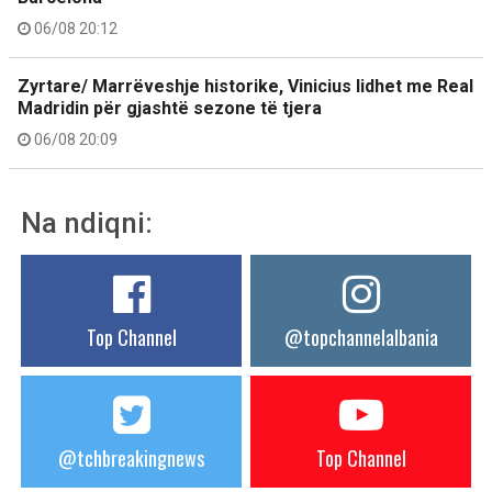
06/08 20:12
Zyrtare/ Marrëveshje historike, Vinicius lidhet me Real
Madridin për gjashtë sezone të tjera
06/08 20:09
Na ndiqni:
Top Channel
@topchannelalbania
@tchbreakingnews
Top Channel