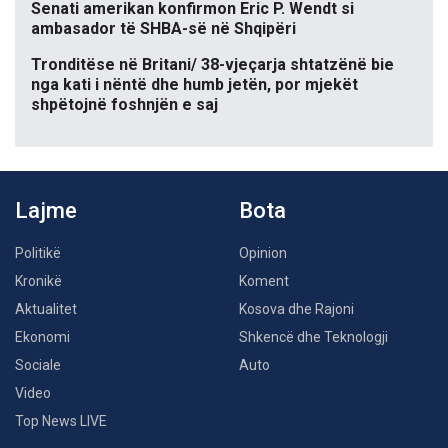
Senati amerikan konfirmon Eric P. Wendt si
ambasador të SHBA-së në Shqipëri
Tronditëse në Britani/ 38-vjeçarja shtatzënë bie
nga kati i nëntë dhe humb jetën, por mjekët
shpëtojnë foshnjën e saj
Lajme
Bota
Politikë
Opinion
Kronikë
Koment
Aktualitet
Kosova dhe Rajoni
Ekonomi
Shkencë dhe Teknologji
Sociale
Auto
Video
Top News LIVE