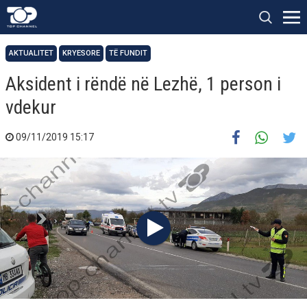
AKTUALITET
KRYESORE
TË FUNDIT
Aksident i rëndë në Lezhë, 1 person i
vdekur
09/11/2019 15:17