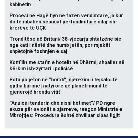
kabinetin
Procesi në Hagë hyn në fazën vendimtare, ja kur
do të mbahen seancat përfundimtare ndaj ish-
krerëve të UÇK
Tronditëse në Britani/ 38-vjeçarja shtatzënë bie
nga kati i nëntë dhe humb jetën, por mjekët
shpëtojnë foshnjën e saj
Konflikt me stafin e hotelit në Dhërmi, shpallet në
kërkim ish-zyrtari i policisë
Bota po jeton në “borxh”, njerëzimi i tejkaloi të
gjitha burimet natyrore që planeti mund të
gjenerojë brenda vitit
“Anuloni tenderin dhe nisni hetimet”/ PD ngre
akuza për avionët e zjarreve, reagon Ministria e
Mbrojtjes: Procedura është zhvilluar sipas ligjit