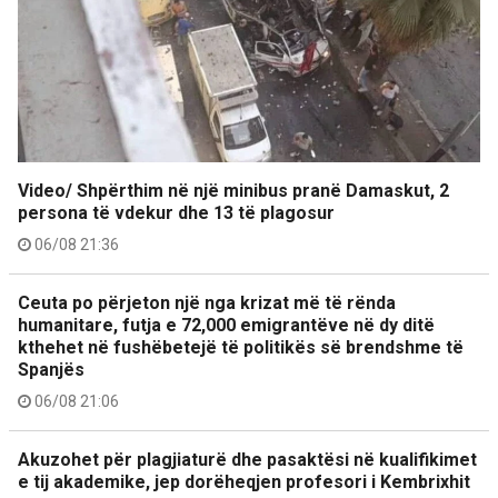
Video/ Shpërthim në një minibus pranë Damaskut, 2
persona të vdekur dhe 13 të plagosur
06/08 21:36
Ceuta po përjeton një nga krizat më të rënda
humanitare, futja e 72,000 emigrantëve në dy ditë
kthehet në fushëbetejë të politikës së brendshme të
Spanjës
06/08 21:06
Akuzohet për plagjiaturë dhe pasaktësi në kualifikimet
e tij akademike, jep dorëheqjen profesori i Kembrixhit