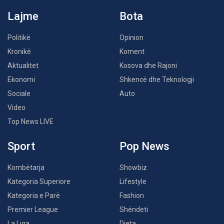
Lajme
Bota
Politikë
Opinion
Kronikë
Koment
Aktualitet
Kosova dhe Rajoni
Ekonomi
Shkencë dhe Teknologji
Sociale
Auto
Video
Top News LIVE
Sport
Pop News
Kombëtarja
Showbiz
Kategoria Superiore
Lifestyle
Kategoria e Parë
Fashion
Premier League
Shëndeti
La Liga
Dieta