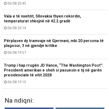
06/08 20:45
Vala e të nxehtit, Sllovakia thyen rekordin,
temperaturat shkojnë në 42.2 gradë
06/08 20:14
Përplasen dy tramvaje në Gjermani, mbi 20 persona të
plagosur, 3 në gjendje kritike
06/08 19:57
Trump i hap rrugën JD Vance, “The Washington Post”:
Presidenti amerikan e sheh si pasuesin e tij në garën
presidenciale të vitit 2028
06/08 19:10
Na ndiqni: