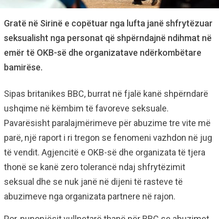
Gratë në Sirinë e copëtuar nga lufta janë shfrytëzuar
seksualisht nga personat që shpërndajnë ndihmat në
emër të OKB-së dhe organizatave ndërkombëtare
bamirëse.
Sipas britanikes BBC, burrat në fjalë kanë shpërndarë
ushqime në këmbim të favoreve seksuale.
Pavarësisht paralajmërimeve për abuzime tre vite më
parë, një raport i ri tregon se fenomeni vazhdon në jug
të vendit. Agjencitë e OKB-së dhe organizata të tjera
thonë se kanë zero tolerancë ndaj shfrytëzimit
seksual dhe se nuk janë në dijeni të rasteve të
abuzimeve nga organizata partnere në rajon.
Por, punonjësit vullnetarë thanë për BBC se abuzimet