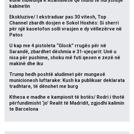
edhe mbledhja e Asamblesë që mund të ndryshojë
kabinetin
Ekskluzive/ I ekstraduar pas 30 vitesh, Top
Channel zbardh dosjen e Sokol Hoxhës: Si sherri
për një kasetofon solli vrasjen e dy vëllezërve në
Patos
U kap me 4 pistoleta “Glock” rrugës për në
Sarandë, zbardhet dëshmia e 31-vjeçarit: Unë u
nisa për pushime, shoku më futi qesen e zezë në
makinë dhe iku
Trump hedh poshtë aludimet për mungesë
municionesh luftarake: Kush ka publikuar deklarata
tradhtare, të dënohet me burg
Kthesa e madhe e kampionit të botës/ Rodri i thotë
përfundimisht ‘jo’ Realit të Madridit, zgjodhi kalimin
te Barcelona