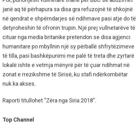
janë aq të përhapura sa disa gra refuzojnë të shkojnë
në qendrat e shpërndarjes së ndihmave pasi atje do të
detyroheshin të ofronin trupin. Një prej vullnetarëve të
cituar nga media britanike pretendon se disa agjenci
humanitare po mbyllnin një sy përballë shfrytëzimeve
të tilla, pasi bashkëpunimi me palë të treta dhe zyrtarë
lokalë ishte e vetmja mënyrë për të çuar ndihmat në
zonat e rrezikshme të Sirisë, ku stafi ndërkombëtar
nuk ka akses.
Raporti titullohet “Zëra nga Siria 2018”.
Top Channel