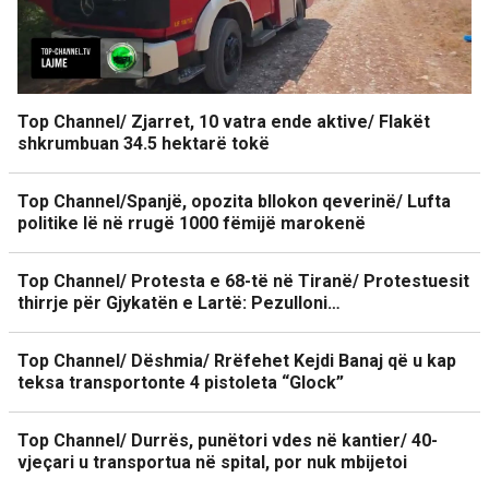
Top Channel/ Zjarret, 10 vatra ende aktive/ Flakët
shkrumbuan 34.5 hektarë tokë
Top Channel/Spanjë, opozita bllokon qeverinë/ Lufta
politike lë në rrugë 1000 fëmijë marokenë
Top Channel/ Protesta e 68-të në Tiranë/ Protestuesit
thirrje për Gjykatën e Lartë: Pezulloni…
Top Channel/ Dëshmia/ Rrëfehet Kejdi Banaj që u kap
teksa transportonte 4 pistoleta “Glock”
Top Channel/ Durrës, punëtori vdes në kantier/ 40-
vjeçari u transportua në spital, por nuk mbijetoi