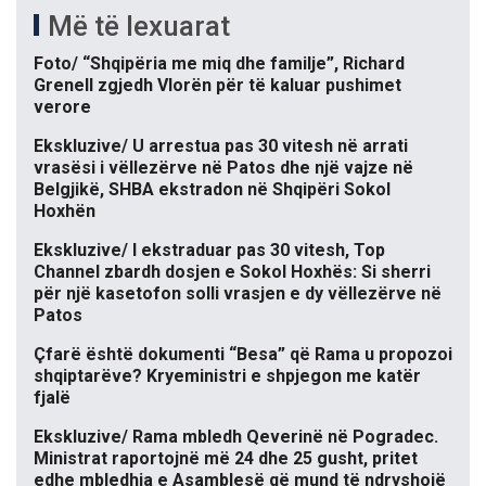
Më të lexuarat
Foto/ “Shqipëria me miq dhe familje”, Richard
Grenell zgjedh Vlorën për të kaluar pushimet
verore
Ekskluzive/ U arrestua pas 30 vitesh në arrati
vrasësi i vëllezërve në Patos dhe një vajze në
Belgjikë, SHBA ekstradon në Shqipëri Sokol
Hoxhën
Ekskluzive/ I ekstraduar pas 30 vitesh, Top
Channel zbardh dosjen e Sokol Hoxhës: Si sherri
për një kasetofon solli vrasjen e dy vëllezërve në
Patos
Çfarë është dokumenti “Besa” që Rama u propozoi
shqiptarëve? Kryeministri e shpjegon me katër
fjalë
Ekskluzive/ Rama mbledh Qeverinë në Pogradec.
Ministrat raportojnë më 24 dhe 25 gusht, pritet
edhe mbledhja e Asamblesë që mund të ndryshojë