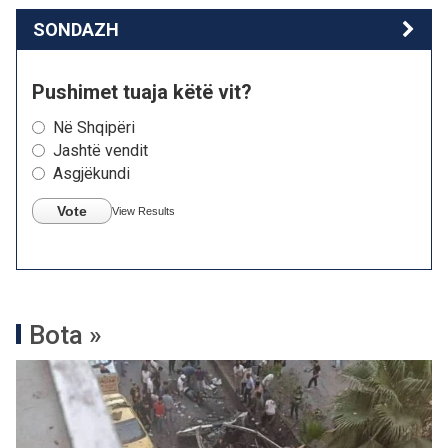
SONDAZH
Pushimet tuaja këtë vit?
Në Shqipëri
Jashtë vendit
Asgjëkundi
Vote
View Results
Bota »