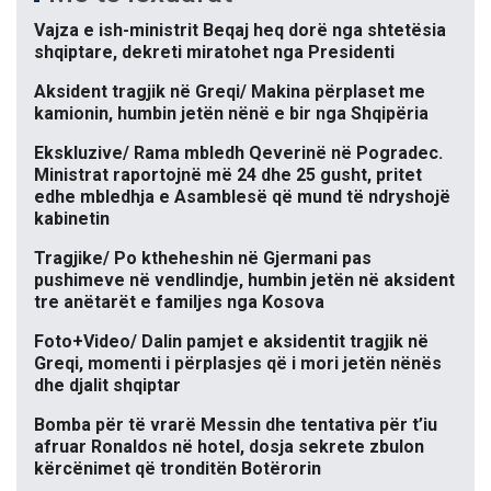
Vajza e ish-ministrit Beqaj heq dorë nga shtetësia
shqiptare, dekreti miratohet nga Presidenti
Aksident tragjik në Greqi/ Makina përplaset me
kamionin, humbin jetën nënë e bir nga Shqipëria
Ekskluzive/ Rama mbledh Qeverinë në Pogradec.
Ministrat raportojnë më 24 dhe 25 gusht, pritet
edhe mbledhja e Asamblesë që mund të ndryshojë
kabinetin
Tragjike/ Po ktheheshin në Gjermani pas
pushimeve në vendlindje, humbin jetën në aksident
tre anëtarët e familjes nga Kosova
Foto+Video/ Dalin pamjet e aksidentit tragjik në
Greqi, momenti i përplasjes që i mori jetën nënës
dhe djalit shqiptar
Bomba për të vrarë Messin dhe tentativa për t’iu
afruar Ronaldos në hotel, dosja sekrete zbulon
kërcënimet që tronditën Botërorin