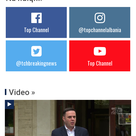
Top Channel
@topchannelalbania
@tchbreakingnews
Top Channel
Video »