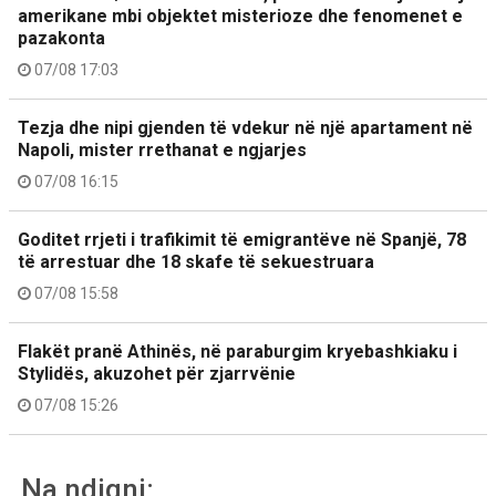
amerikane mbi objektet misterioze dhe fenomenet e
pazakonta
07/08 17:03
Tezja dhe nipi gjenden të vdekur në një apartament në
Napoli, mister rrethanat e ngjarjes
07/08 16:15
Goditet rrjeti i trafikimit të emigrantëve në Spanjë, 78
të arrestuar dhe 18 skafe të sekuestruara
07/08 15:58
Flakët pranë Athinës, në paraburgim kryebashkiaku i
Stylidës, akuzohet për zjarrvënie
07/08 15:26
Na ndiqni: