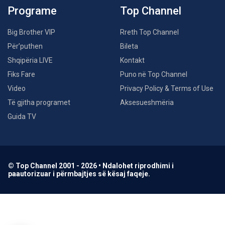
Programe
Top Channel
Big Brother VIP
Rreth Top Channel
Për’puthen
Bileta
Shqipëria LIVE
Kontakt
Fiks Fare
Puno në Top Channel
Video
Privacy Policy & Terms of Use
Të gjitha programet
Aksesueshmëria
Guida TV
© Top Channel 2001 - 2026 • Ndalohet riprodhimi i
paautorizuar i përmbajtjes së kësaj faqeje.