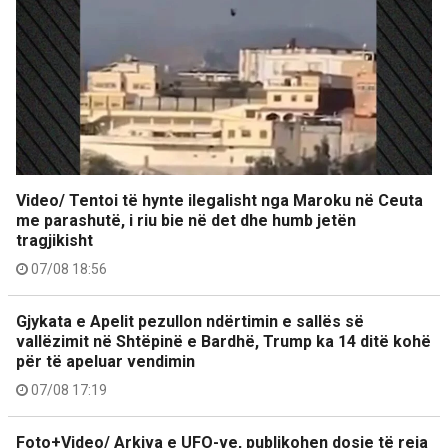
Video/ Tentoi të hynte ilegalisht nga Maroku në Ceuta
me parashutë, i riu bie në det dhe humb jetën
tragjikisht
07/08 18:56
Gjykata e Apelit pezullon ndërtimin e sallës së
vallëzimit në Shtëpinë e Bardhë, Trump ka 14 ditë kohë
për të apeluar vendimin
07/08 17:19
Foto+Video/ Arkiva e UFO-ve, publikohen dosje të reja