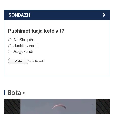
SONDAZH
Pushimet tuaja këtë vit?
Në Shqipëri
Jashtë vendit
Asgjëkundi
Vote
View Results
Bota »