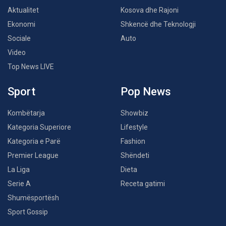
Aktualitet
Kosova dhe Rajoni
Ekonomi
Shkencë dhe Teknologji
Sociale
Auto
Video
Top News LIVE
Sport
Pop News
Kombëtarja
Showbiz
Kategoria Superiore
Lifestyle
Kategoria e Parë
Fashion
Premier League
Shëndeti
La Liga
Dieta
Serie A
Receta gatimi
Shumësportësh
Sport Gossip