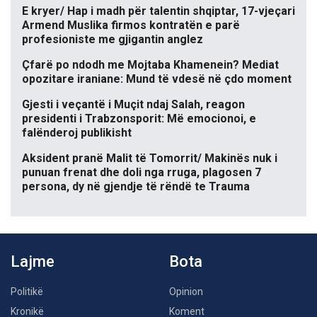
E kryer/ Hap i madh për talentin shqiptar, 17-vjeçari
Armend Muslika firmos kontratën e parë
profesioniste me gjigantin anglez
Çfarë po ndodh me Mojtaba Khamenein? Mediat
opozitare iraniane: Mund të vdesë në çdo moment
Gjesti i veçantë i Muçit ndaj Salah, reagon
presidenti i Trabzonsporit: Më emocionoi, e
falënderoj publikisht
Aksident pranë Malit të Tomorrit/ Makinës nuk i
punuan frenat dhe doli nga rruga, plagosen 7
persona, dy në gjendje të rëndë te Trauma
Lajme
Bota
Politikë
Opinion
Kronikë
Koment