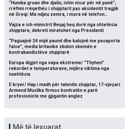
“Humba gruan dhe djalin, ishin nisur për në punë”,
rrëfimi rrëqethës i shqiptarit pas aksidentit tragjik
në Greqi: Ma ndjeu zemra, i mora në telefon…
Vajza e ish-ministrit Beqaj heq dorë nga shtetësia
shqiptare, dekreti miratohet nga Presidenti
“Paguajnë 24 mijë paund dhe kalojnë me pasaporta
false”, media britanike zbulon skemën e
kontrabandistëve shqiptarë
Europa digjet nga vapa ekstreme/ “Thyhen”
rekordet e temperaturave, mijëra viktima nga
nxehtësia
E kryer/ Hap i madh për talentin shqiptar, 17-vjeçari
Armend Muslika firmos kontratën e parë
profesioniste me gjigantin anglez
Më të lexuarat