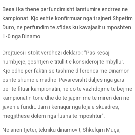
Besa i ka thene perfundimisht lamtumire endrres ne
kampionat. Kjo eshte konfirmuar nga trajneri Shpetim
Duro, ne perfundim te sfides ku kavajasit u mposhten
1-0 nga Dinamo.
Drejtuesi i stolit verdhezi deklaroi: “Pas kesaj
humbjeje, çeshtjen e titullit e konsideroj te mbyllur.
Kjo edhe per faktin se tashme diferenca me Dinamon
eshte shume e madhe. Pavaresisht daljes nga gara
per te fituar kampionatin, ne do te vazhdojme te bejme
kampionatin tone dhe do te japim me te miren deri ne
javen e fundit. Jam i kenaqur nga loja e skuadres,
megjithese dolem nga fusha te mposhtur”.
Ne anen tjeter, tekniku dinamovit, Shkelqim Muça,