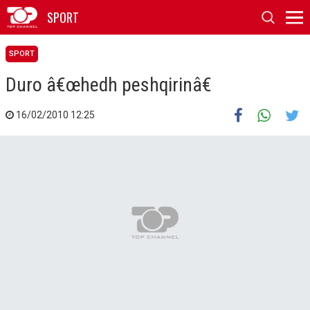
SPORT
SPORT
Duro â€œhedh peshqirinâ€
16/02/2010 12:25