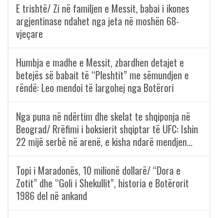
E trishtë/ Zi në familjen e Messit, babai i ikones
argjentinase ndahet nga jeta në moshën 68-
vjeçare
Humbja e madhe e Messit, zbardhen detajet e
betejës së babait të “Pleshtit” me sëmundjen e
rëndë: Leo mendoi të largohej nga Botërori
Nga puna në ndërtim dhe skelat te shqiponja në
Beograd/ Rrëfimi i boksierit shqiptar të UFC: Ishin
22 mijë serbë në arenë, e kisha ndarë mendjen…
Topi i Maradonës, 10 milionë dollarë/ “Dora e
Zotit” dhe “Goli i Shekullit”, historia e Botërorit
1986 del në ankand