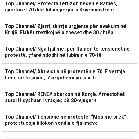
Top Channel/ Protesta refuzon besën e Ramës,
qytetarët 70 ditë tubim përpara Kryeministrisë
Top Channel/ Zjarri, thirrje urgjente për evakuim në
Krujë. Flakët rrezikojnë bizneset dhe 30 shtëpi
Top Channel/ Nga fjalimet për Ramën te tensionet në
protestë, çfarë ndodhi në tubimin e 70-të
Top Channel/ Aktivistja në protestën e 70: E vetmja
besë që të japim, s’largohemi pa ikur ti
Top Channel/ RENEA zbarkon në Korçë. Arrestohet
autori i dyshuar i vrasjes së 20-vjeçarit
Top Channel/ Tensione në protestë! “Mos më prek”,
protestuesja bllokon vendin e fjalimeve