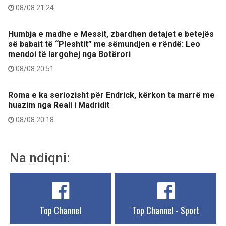
08/08 21:24
Humbja e madhe e Messit, zbardhen detajet e betejës
së babait të “Pleshtit” me sëmundjen e rëndë: Leo
mendoi të largohej nga Botërori
08/08 20:51
Roma e ka seriozisht për Endrick, kërkon ta marrë me
huazim nga Reali i Madridit
08/08 20:18
Na ndiqni:
Top Channel
Top Channel - Sport