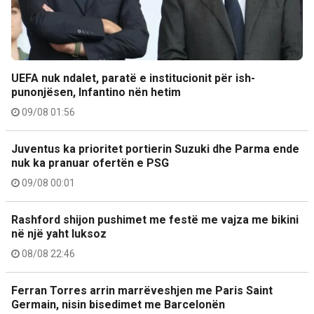
UEFA nuk ndalet, paratë e institucionit për ish-
punonjësen, Infantino nën hetim
09/08 01:56
Juventus ka prioritet portierin Suzuki dhe Parma ende
nuk ka pranuar ofertën e PSG
09/08 00:01
Rashford shijon pushimet me festë me vajza me bikini
në një yaht luksoz
08/08 22:46
Ferran Torres arrin marrëveshjen me Paris Saint
Germain, nisin bisedimet me Barcelonën