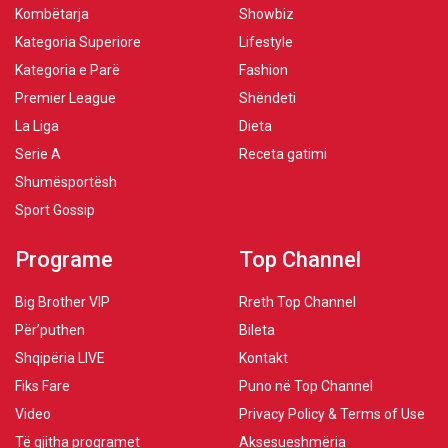
Kombëtarja
Showbiz
Kategoria Superiore
Lifestyle
Kategoria e Parë
Fashion
Premier League
Shëndeti
La Liga
Dieta
Serie A
Receta gatimi
Shumësportësh
Sport Gossip
Programe
Top Channel
Big Brother VIP
Rreth Top Channel
Për’puthen
Bileta
Shqipëria LIVE
Kontakt
Fiks Fare
Puno në Top Channel
Video
Privacy Policy & Terms of Use
Të gjitha programet
Aksesueshmëria