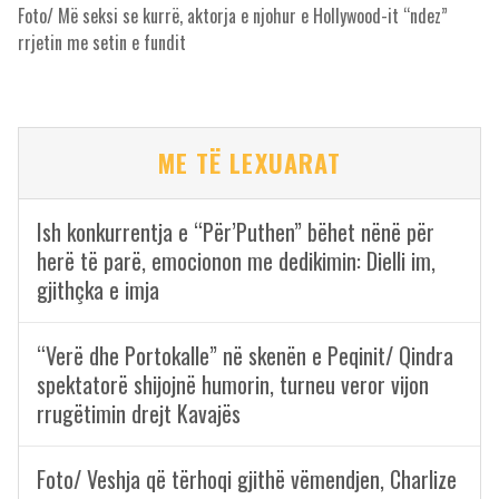
Foto/ Më seksi se kurrë, aktorja e njohur e Hollywood-it “ndez”
rrjetin me setin e fundit
ME TË LEXUARAT
Ish konkurrentja e “Për’Puthen” bëhet nënë për
herë të parë, emocionon me dedikimin: Dielli im,
gjithçka e imja
“Verë dhe Portokalle” në skenën e Peqinit/ Qindra
spektatorë shijojnë humorin, turneu veror vijon
rrugëtimin drejt Kavajës
Foto/ Veshja që tërhoqi gjithë vëmendjen, Charlize