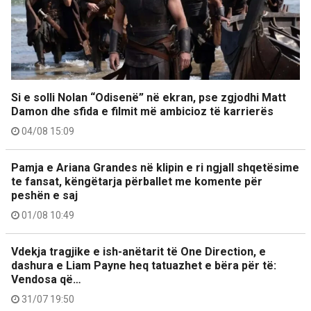
Si e solli Nolan “Odisenë” në ekran, pse zgjodhi Matt
Damon dhe sfida e filmit më ambicioz të karrierës
04/08 15:09
Pamja e Ariana Grandes në klipin e ri ngjall shqetësime
te fansat, këngëtarja përballet me komente për
peshën e saj
01/08 10:49
Vdekja tragjike e ish-anëtarit të One Direction, e
dashura e Liam Payne heq tatuazhet e bëra për të:
Vendosa që…
31/07 19:50