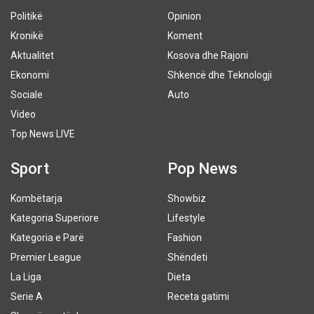
Politikë
Opinion
Kronikë
Koment
Aktualitet
Kosova dhe Rajoni
Ekonomi
Shkencë dhe Teknologji
Sociale
Auto
Video
Top News LIVE
Sport
Pop News
Kombëtarja
Showbiz
Kategoria Superiore
Lifestyle
Kategoria e Parë
Fashion
Premier League
Shëndeti
La Liga
Dieta
Serie A
Receta gatimi