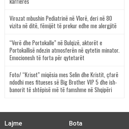
karrierës
Virozat mbushin Pediatrinë në Vlorë, deri në 80
vizita në ditë, fëmijët të prekur edhe me alergjitë
“Verë dhe Portokalle” në Bulqizë, aktorët e
Portokallisë ndezin atmosferën në qytetin minator.
Emocionesh të forta për qytetarët
Foto/ “Kriset” miqësia mes Selin dhe Kristit, çfarë
ndodhi mes fitueses së Big Brother VIP 5 dhe ish-
banorit të shtëpisë më të famshme në Shqipëri
Lajme
Bota