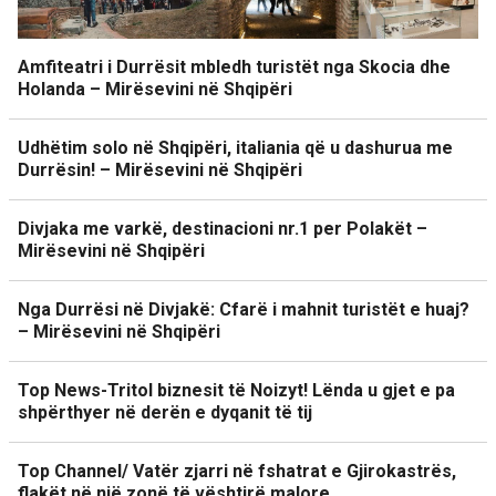
Amfiteatri i Durrësit mbledh turistët nga Skocia dhe
Holanda – Mirësevini në Shqipëri
Udhëtim solo në Shqipëri, italiania që u dashurua me
Durrësin! – Mirësevini në Shqipëri
Divjaka me varkë, destinacioni nr.1 per Polakët –
Mirësevini në Shqipëri
Nga Durrësi në Divjakë: Cfarë i mahnit turistët e huaj?
– Mirësevini në Shqipëri
Top News-Tritol biznesit të Noizyt! Lënda u gjet e pa
shpërthyer në derën e dyqanit të tij
Top Channel/ Vatër zjarri në fshatrat e Gjirokastrës,
flakët në një zonë të vështirë malore