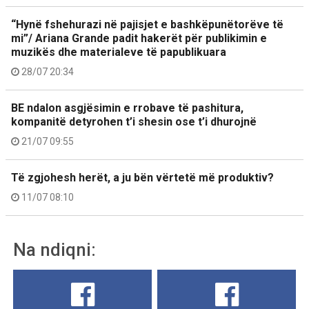
“Hynë fshehurazi në pajisjet e bashkëpunëtorëve të
mi”/ Ariana Grande padit hakerët për publikimin e
muzikës dhe materialeve të papublikuara
28/07 20:34
BE ndalon asgjësimin e rrobave të pashitura,
kompanitë detyrohen t’i shesin ose t’i dhurojnë
21/07 09:55
Të zgjohesh herët, a ju bën vërtetë më produktiv?
11/07 08:10
Na ndiqni: