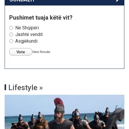
Pushimet tuaja këtë vit?
Në Shqipëri
Jashtë vendit
Asgjëkundi
Vote
View Results
Lifestyle »