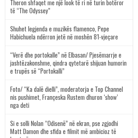
Theron shfaqet me një look të ri në turin botëror
të “The Odyssey”
Shuhet legjenda e muzikës flamenco, Pepe
Habichuela ndërron jetë në moshën 81-vjeçare
“Verë dhe portokalle” në Elbasan/ Pjesëmarrje e
jashtëzakonshme, qindra qytetarë shijuan humorin
e trupës së “Portokalli”
Foto/ “Ka dalë dielli”, moderatorja e Top Channel
nis pushimet, Françeska Rustem dhuron ‘show’
nga deti
Si e solli Nolan “Odisenë” në ekran, pse zgjodhi
Matt Damon dhe sfida e filmit më ambicioz të