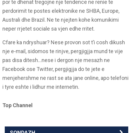
por te dhenat tregojne nje tendence ne renie te
perdorimit te postes elektronike ne SHBA, Europe,
Australi dhe Brazil. Ne te njejten kohe komunikimi
neper rrjetet sociale sa vjen edhe rritet.
Cfare ka ndryshuar? Nese provon sot t’i cosh dikush
nje e-mail, sidomos te rinjve, pergjigjja mund te vije
pas disa ditesh…nese i dergon nje mesazh ne
Facebook ose Twitter, pergjigjja do te jete e
menjehershme ne rast se ata jane online, apo telefoni
i tyre eshte i lidhur me internetin.
Top Channel
SONDAZH