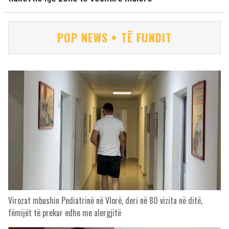
POP NEWS • TË FUNDIT
Virozat mbushin Pediatrinë në Vlorë, deri në 80 vizita në ditë,
fëmijët të prekur edhe me alergjitë