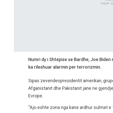
Numri dy i Shtepise se Bardhe, Joe Biden n
ka rileshuar alarmin per terrorizmin.
Sipas zevendespresidentit amerikan, grup
Afganistanit dhe Pakistanit jane ne gjendj
Evrope.
“Ajo eshte zona nga kane ardhur sulmet e 