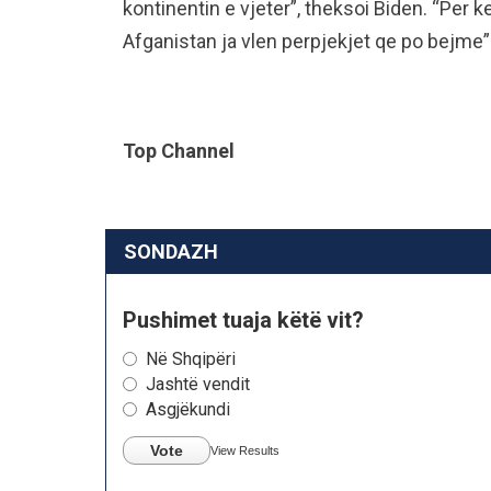
kontinentin e vjeter”, theksoi Biden. “Per 
Afganistan ja vlen perpjekjet qe po bejme”
Top Channel
SONDAZH
Pushimet tuaja këtë vit?
Në Shqipëri
Jashtë vendit
Asgjëkundi
Vote
View Results