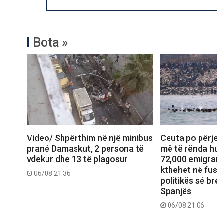
Bota »
Video/ Shpërthim në një minibus
Ceuta po përje
pranë Damaskut, 2 persona të
më të rënda hu
vdekur dhe 13 të plagosur
72,000 emigran
kthehet në fu
06/08 21:36
politikës së b
Spanjës
06/08 21:06