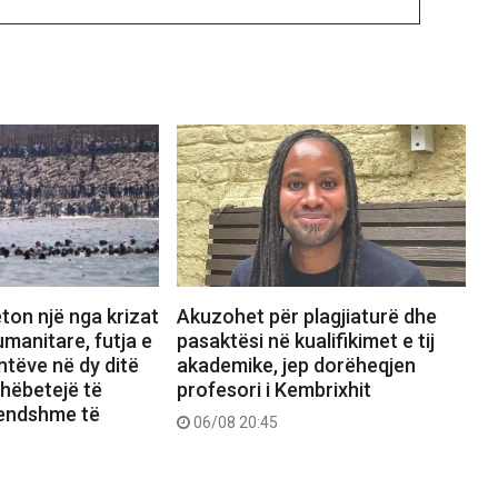
ton një nga krizat
Akuzohet për plagjiaturë dhe
manitare, futja e
pasaktësi në kualifikimet e tij
tëve në dy ditë
akademike, jep dorëheqjen
shëbetejë të
profesori i Kembrixhit
rendshme të
06/08 20:45