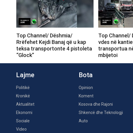
Top Channel/ Dëshmia/
Top Channel/ 
Rrëfehet Kejdi Banaj që u kap
vdes në kantie
teksa transportonte 4 pistoleta
transportua në
“Glock”
mbijetoi
Lajme
Bota
Politikë
Opinion
Kronikë
Koment
Aktualitet
Kosova dhe Rajoni
Ekonomi
Shkencë dhe Teknologji
Sociale
Auto
Video