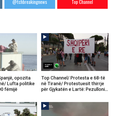
@tchbreakingnews
Top Channel
panjë, opozita
Top Channel/ Protesta e 68-të
në/ Lufta politike
në Tiranë/ Protestuesit thirrje
00 fëmijë
për Gjykatën e Lartë: Pezulloni…