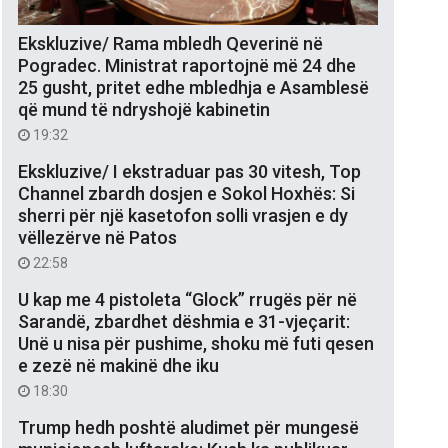
Ekskluzive/ Rama mbledh Qeverinë në
Pogradec. Ministrat raportojnë më 24 dhe
25 gusht, pritet edhe mbledhja e Asamblesë
që mund të ndryshojë kabinetin
19:32
Ekskluzive/ I ekstraduar pas 30 vitesh, Top
Channel zbardh dosjen e Sokol Hoxhës: Si
sherri për një kasetofon solli vrasjen e dy
vëllezërve në Patos
22:58
U kap me 4 pistoleta “Glock” rrugës për në
Sarandë, zbardhet dëshmia e 31-vjeçarit:
Unë u nisa për pushime, shoku më futi qesen
e zezë në makinë dhe iku
18:30
Trump hedh poshtë aludimet për mungesë