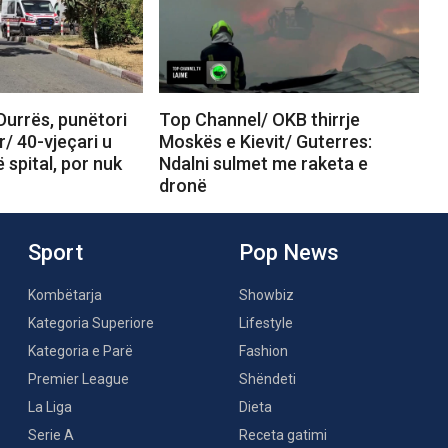
Durrës, punëtori
Top Channel/ OKB thirrje
r/ 40-vjeçari u
Moskës e Kievit/ Guterres:
 spital, por nuk
Ndalni sulmet me raketa e
dronë
Sport
Pop News
Kombëtarja
Showbiz
Kategoria Superiore
Lifestyle
Kategoria e Parë
Fashion
Premier League
Shëndeti
La Liga
Dieta
Serie A
Receta gatimi