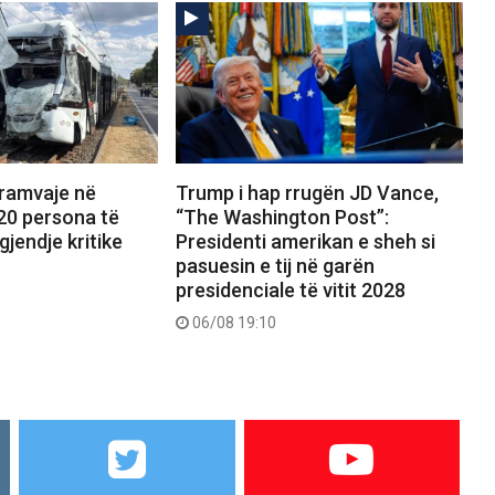
tramvaje në
Trump i hap rrugën JD Vance,
20 persona të
“The Washington Post”:
gjendje kritike
Presidenti amerikan e sheh si
pasuesin e tij në garën
presidenciale të vitit 2028
06/08 19:10