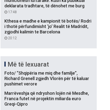
municionesh luftarake: Kush ka publikuar
deklarata tradhtare, të dënohet me burg
17:48
Kthesa e madhe e kampionit të botës/ Rodri
i thotë përfundimisht ‘jo’ Realit të Madridit,
zgjodhi kalimin te Barcelona
20:12
Më të lexuarat
Foto/ “Shqipëria me miq dhe familje”,
Richard Grenell zgjedh Vlorën për të kaluar
pushimet verore
Marrëveshja që ndryshon lojën në Mesdhe,
Franca futet në projektin miliarda euro
Greqi-Qipro