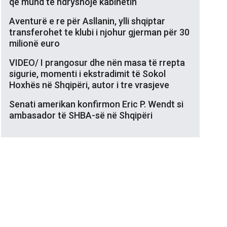
që mund të ndryshojë kabinetin
Aventurë e re për Asllanin, ylli shqiptar
transferohet te klubi i njohur gjerman për 30
milionë euro
VIDEO/ I prangosur dhe nën masa të rrepta
sigurie, momenti i ekstradimit të Sokol
Hoxhës në Shqipëri, autor i tre vrasjeve
Senati amerikan konfirmon Eric P. Wendt si
ambasador të SHBA-së në Shqipëri