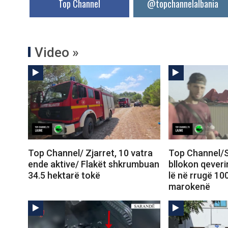
Top Channel
@topchannelalbania
Video »
Top Channel/ Zjarret, 10 vatra
Top Channel/S
ende aktive/ Flakët shkrumbuan
bllokon qeveri
34.5 hektarë tokë
lë në rrugë 10
marokenë