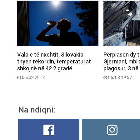
Vala e të nxehtit, Sllovakia
Përplasen dy 
thyen rekordin, temperaturat
Gjermani, mbi 
shkojnë në 42.2 gradë
plagosur, 3 në 
06/08 20:14
06/08 19:57
Na ndiqni: