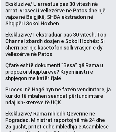
Ekskluzive/ U arrestua pas 30 vitesh në
arrati vrasësi i vëllezërve në Patos dhe një
vajze në Belgjikë, SHBA ekstradon në
Shqipëri Sokol Hoxhën
Ekskluzive/ I ekstraduar pas 30 vitesh, Top
Channel zbardh dosjen e Sokol Hoxhës: Si
sherri për një kasetofon solli vrasjen e dy
vëllezërve në Patos
Çfarë është dokumenti “Besa” që Rama u
propozoi shqiptarëve? Kryeministri e
shpjegon me katër fjalë
Procesi në Hagë hyn në fazën vendimtare, ja
kur do të mbahen seancat përfundimtare
ndaj ish-krerëve të UÇK
Ekskluzive/ Rama mbledh Qeverinë në
Pogradec. Ministrat raportojnë më 24 dhe
25 gusht, pritet edhe mbledhja e Asamblesë