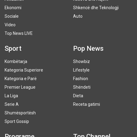
Ekonomi
Shkencë dhe Teknologji
Sociale
Auto
Video
Top News LIVE
Sport
Pop News
Kombëtarja
Showbiz
Kategoria Superiore
Lifestyle
Kategoria e Parë
Fashion
Premier League
Shëndeti
La Liga
Dieta
Serie A
Receta gatimi
Shumësportësh
Sport Gossip
Programe
Top Channel