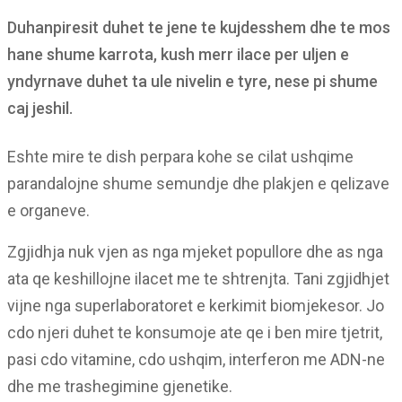
Duhanpiresit duhet te jene te kujdesshem dhe te mos
hane shume karrota, kush merr ilace per uljen e
yndyrnave duhet ta ule nivelin e tyre, nese pi shume
caj jeshil.
Eshte mire te dish perpara kohe se cilat ushqime
parandalojne shume semundje dhe plakjen e qelizave
e organeve.
Zgjidhja nuk vjen as nga mjeket popullore dhe as nga
ata qe keshillojne ilacet me te shtrenjta. Tani zgjidhjet
vijne nga superlaboratoret e kerkimit biomjekesor. Jo
cdo njeri duhet te konsumoje ate qe i ben mire tjetrit,
pasi cdo vitamine, cdo ushqim, interferon me ADN-ne
dhe me trashegimine gjenetike.