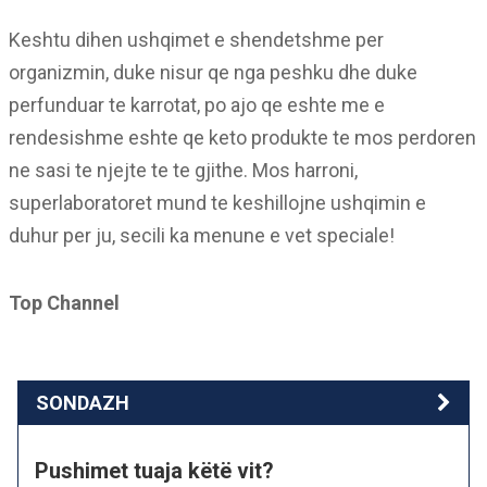
Keshtu dihen ushqimet e shendetshme per
organizmin, duke nisur qe nga peshku dhe duke
perfunduar te karrotat, po ajo qe eshte me e
rendesishme eshte qe keto produkte te mos perdoren
ne sasi te njejte te te gjithe. Mos harroni,
superlaboratoret mund te keshillojne ushqimin e
duhur per ju, secili ka menune e vet speciale!
Top Channel
SONDAZH
Pushimet tuaja këtë vit?