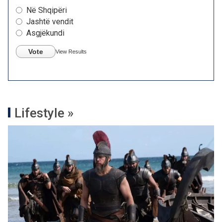
Në Shqipëri
Jashtë vendit
Asgjëkundi
Vote
View Results
Lifestyle »