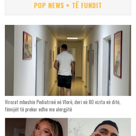
POP NEWS • TË FUNDIT
Virozat mbushin Pediatrinë në Vlorë, deri në 80 vizita në ditë,
fëmijët të prekur edhe me alergjitë