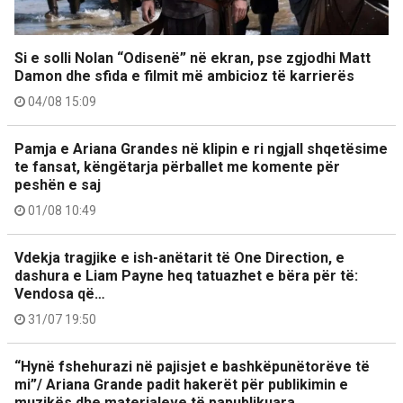
Si e solli Nolan “Odisenë” në ekran, pse zgjodhi Matt
Damon dhe sfida e filmit më ambicioz të karrierës
04/08 15:09
Pamja e Ariana Grandes në klipin e ri ngjall shqetësime
te fansat, këngëtarja përballet me komente për
peshën e saj
01/08 10:49
Vdekja tragjike e ish-anëtarit të One Direction, e
dashura e Liam Payne heq tatuazhet e bëra për të:
Vendosa që…
31/07 19:50
“Hynë fshehurazi në pajisjet e bashkëpunëtorëve të
mi”/ Ariana Grande padit hakerët për publikimin e
muzikës dhe materialeve të papublikuara