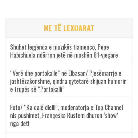
ME TË LEXUARAT
Shuhet legjenda e muzikës flamenco, Pepe
Habichuela ndërron jetë në moshën 81-vjeçare
“Verë dhe portokalle” në Elbasan/ Pjesëmarrje e
jashtëzakonshme, qindra qytetarë shijuan humorin
e trupës së “Portokalli”
Foto/ “Ka dalë dielli”, moderatorja e Top Channel
nis pushimet, Françeska Rustem dhuron ‘show’
nga deti