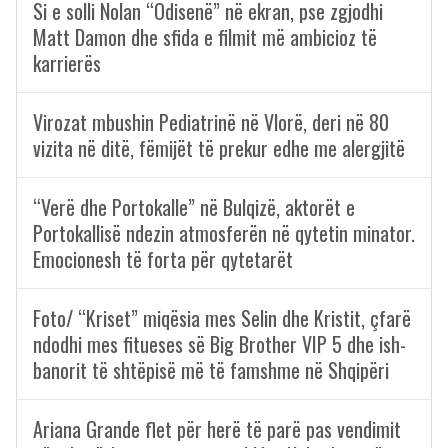
Si e solli Nolan “Odisenë” në ekran, pse zgjodhi
Matt Damon dhe sfida e filmit më ambicioz të
karrierës
Virozat mbushin Pediatrinë në Vlorë, deri në 80
vizita në ditë, fëmijët të prekur edhe me alergjitë
“Verë dhe Portokalle” në Bulqizë, aktorët e
Portokallisë ndezin atmosferën në qytetin minator.
Emocionesh të forta për qytetarët
Foto/ “Kriset” miqësia mes Selin dhe Kristit, çfarë
ndodhi mes fitueses së Big Brother VIP 5 dhe ish-
banorit të shtëpisë më të famshme në Shqipëri
Ariana Grande flet për herë të parë pas vendimit