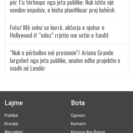
për t’u tërhequr nga jeta publike: Nuk ishte një
vendim impulsiv, e kisha planifikuar prej kohësh
Foto/ Më seksi se kurrë, aktorja e njohur e
Hollywood-it “ndez” rrjetin me setin e fundit
“Nuk e përballon më presionin”/ Ariana Grande
largohet nga jeta publike, anulon edhe projektin e
madh në Londër
Lajme
Bota
Politikë
Opinion
Kronikë
Koment
Aktualitet
Kosova dhe Rajoni