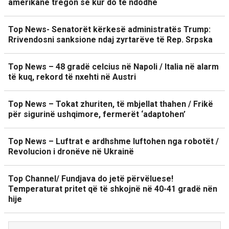
amerikane tregon se kur do të ndodhë
Top News- Senatorët kërkesë administratës Trump:
Rrivendosni sanksione ndaj zyrtarëve të Rep. Srpska
Top News – 48 gradë celcius në Napoli / Italia në alarm
të kuq, rekord të nxehti në Austri
Top News – Tokat zhuriten, të mbjellat thahen / Frikë
për sigurinë ushqimore, fermerët ‘adaptohen’
Top News – Luftrat e ardhshme luftohen nga robotët /
Revolucion i dronëve në Ukrainë
Top Channel/ Fundjava do jetë përvëluese!
Temperaturat pritet që të shkojnë në 40-41 gradë nën
hije