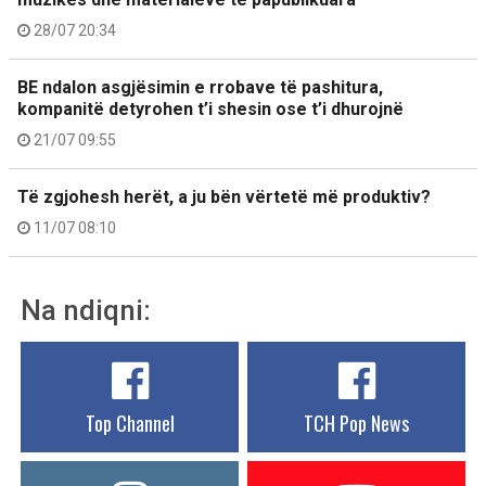
28/07 20:34
BE ndalon asgjësimin e rrobave të pashitura,
kompanitë detyrohen t’i shesin ose t’i dhurojnë
21/07 09:55
Të zgjohesh herët, a ju bën vërtetë më produktiv?
11/07 08:10
Na ndiqni:
Top Channel
TCH Pop News