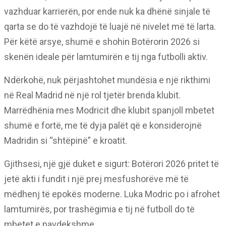
vazhduar karrierën, por ende nuk ka dhënë sinjale të
qarta se do të vazhdojë të luajë në nivelet më të larta.
Për këtë arsye, shumë e shohin Botërorin 2026 si
skenën ideale për lamtumirën e tij nga futbolli aktiv.
Ndërkohë, nuk përjashtohet mundësia e një rikthimi
në Real Madrid në një rol tjetër brenda klubit.
Marrëdhënia mes Modricit dhe klubit spanjoll mbetet
shumë e fortë, me të dyja palët që e konsiderojnë
Madridin si “shtëpinë” e kroatit.
Gjithsesi, një gjë duket e sigurt: Botërori 2026 pritet të
jetë akti i fundit i një prej mesfushorëve më të
mëdhenj të epokës moderne. Luka Modric po i afrohet
lamtumirës, por trashëgimia e tij në futboll do të
mbetet e pavdekshme.