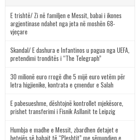
E trishtë/ Zi në familjen e Messit, babai i ikones
argjentinase ndahet nga jeta në moshën 68-
vjeçare
Skandal/ E dashura e Infantinos u pagua nga UEFA,
pretendimi tronditës i “The Telegraph”
30 milionë euro rrogë dhe 5 mijë euro vetëm për
letra higjienike, kontrata e çmendur e Salah
E pabesueshme, dështojnë kontrollet mjekësore,
prishet transferimi i Fisnik Asllanit te Leipzig
Humbja e madhe e Messit, zbardhen detajet e
betejës së babait të “Pleshtit” me sëmundjen e