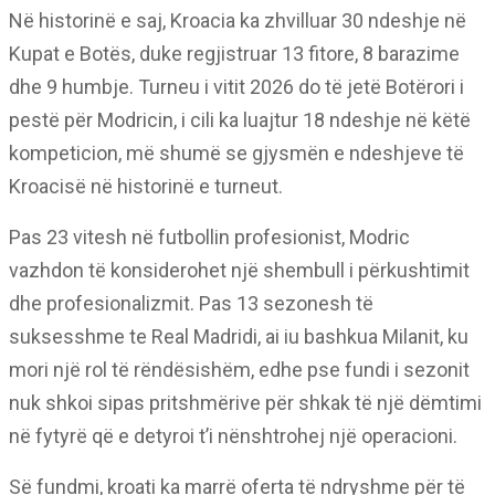
Në historinë e saj, Kroacia ka zhvilluar 30 ndeshje në
Kupat e Botës, duke regjistruar 13 fitore, 8 barazime
dhe 9 humbje. Turneu i vitit 2026 do të jetë Botërori i
pestë për Modricin, i cili ka luajtur 18 ndeshje në këtë
kompeticion, më shumë se gjysmën e ndeshjeve të
Kroacisë në historinë e turneut.
Pas 23 vitesh në futbollin profesionist, Modric
vazhdon të konsiderohet një shembull i përkushtimit
dhe profesionalizmit. Pas 13 sezonesh të
suksesshme te Real Madridi, ai iu bashkua Milanit, ku
mori një rol të rëndësishëm, edhe pse fundi i sezonit
nuk shkoi sipas pritshmërive për shkak të një dëmtimi
në fytyrë që e detyroi t’i nënshtrohej një operacioni.
Së fundmi, kroati ka marrë oferta të ndryshme për të