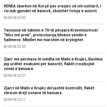
RENEA zbarkon në Korçë pas vrasjes së ish-ushtarit, i
riu nuk gjendet në banesë, zbulohet fotoja e autorit
08/08 23:00
Tensione në tubimin e 70-të përpara Kryeministrisë/
“Mos më prek”, protestuesja bllokon vendin e
fjalimeve. Mbyllet me marshim në kryeqytet
08/08 22:50
Zjarr me përmasa të mëdha në Malin e Krujës, Bashkia
jep urdhër evakuimi për banorët, flakët rrezikojnë
zonat e banuara
08/08 22:27
Zjarri në Malin e Krujës del jashtë kontrollit, flakët
zbresin drejt zonave të banuara
08/08 22:11