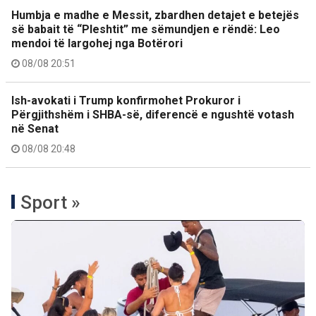
Humbja e madhe e Messit, zbardhen detajet e betejës
së babait të “Pleshtit” me sëmundjen e rëndë: Leo
mendoi të largohej nga Botërori
08/08 20:51
Ish-avokati i Trump konfirmohet Prokuror i
Përgjithshëm i SHBA-së, diferencë e ngushtë votash
në Senat
08/08 20:48
Sport »