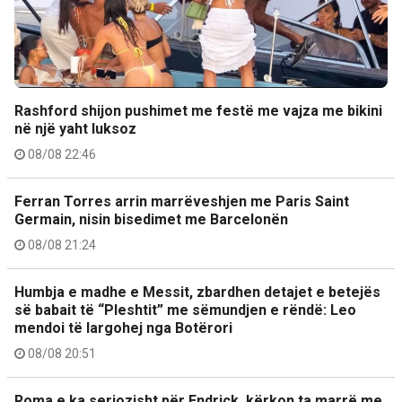
Rashford shijon pushimet me festë me vajza me bikini
në një yaht luksoz
08/08 22:46
Ferran Torres arrin marrëveshjen me Paris Saint
Germain, nisin bisedimet me Barcelonën
08/08 21:24
Humbja e madhe e Messit, zbardhen detajet e betejës
së babait të “Pleshtit” me sëmundjen e rëndë: Leo
mendoi të largohej nga Botërori
08/08 20:51
Roma e ka seriozisht për Endrick, kërkon ta marrë me