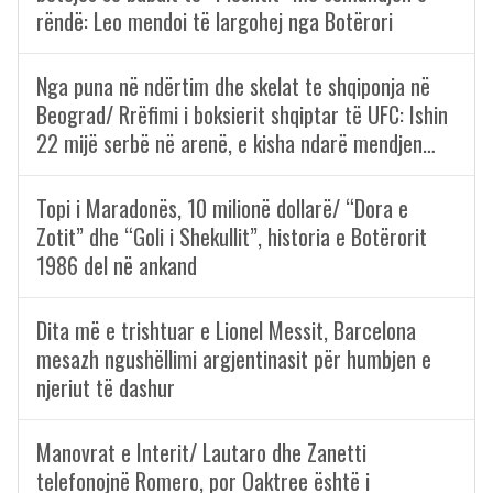
rëndë: Leo mendoi të largohej nga Botërori
Nga puna në ndërtim dhe skelat te shqiponja në
Beograd/ Rrëfimi i boksierit shqiptar të UFC: Ishin
22 mijë serbë në arenë, e kisha ndarë mendjen…
Topi i Maradonës, 10 milionë dollarë/ “Dora e
Zotit” dhe “Goli i Shekullit”, historia e Botërorit
1986 del në ankand
Dita më e trishtuar e Lionel Messit, Barcelona
mesazh ngushëllimi argjentinasit për humbjen e
njeriut të dashur
Manovrat e Interit/ Lautaro dhe Zanetti
telefonojnë Romero, por Oaktree është i