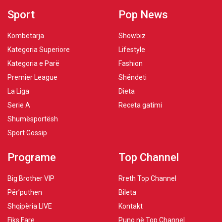
Sport
Pop News
Kombëtarja
Showbiz
Kategoria Superiore
Lifestyle
Kategoria e Parë
Fashion
Premier League
Shëndeti
La Liga
Dieta
Serie A
Receta gatimi
Shumësportësh
Sport Gossip
Programe
Top Channel
Big Brother VIP
Rreth Top Channel
Për’puthen
Bileta
Shqipëria LIVE
Kontakt
Fiks Fare
Puno në Top Channel