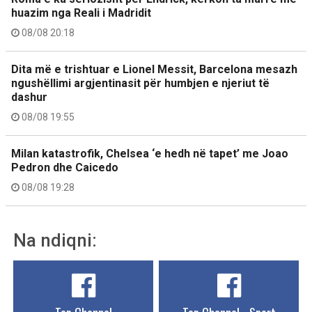
huazim nga Reali i Madridit
08/08 20:18
Dita më e trishtuar e Lionel Messit, Barcelona mesazh
ngushëllimi argjentinasit për humbjen e njeriut të
dashur
08/08 19:55
Milan katastrofik, Chelsea ‘e hedh në tapet’ me Joao
Pedron dhe Caicedo
08/08 19:28
Na ndiqni: