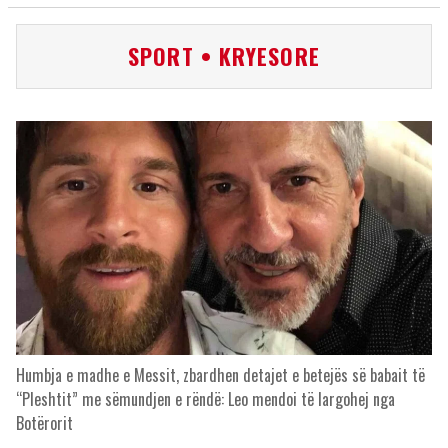
SPORT • KRYESORE
Humbja e madhe e Messit, zbardhen detajet e betejës së babait të
“Pleshtit” me sëmundjen e rëndë: Leo mendoi të largohej nga
Botërorit