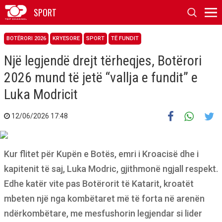
SPORT
BOTËRORI 2026
KRYESORE
SPORT
TË FUNDIT
Një legjendë drejt tërheqjes, Botërori
2026 mund të jetë “vallja e fundit” e
Luka Modricit
12/06/2026 17:48
Kur flitet për Kupën e Botës, emri i Kroacisë dhe i
kapitenit të saj, Luka Modric, gjithmonë ngjall respekt.
Edhe katër vite pas Botërorit të Katarit, kroatët
mbeten një nga kombëtaret më të forta në arenën
ndërkombëtare, me mesfushorin legjendar si lider