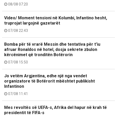
08/08 07:20
Video/ Moment tensioni në Kolumbi, Infantino hesht,
truprojat largojnë gazetarët
07/08 22:43
Bomba për të vrarë Messin dhe tentativa për t’iu
afruar Ronaldos në hotel, dosja sekrete zbulon
kërcënimet që tronditën Botërorin
07/08 15:50
Jo vetëm Argjentina, edhe një nga vendet
organizatore të Botërorit mbështet publikisht
Infantinon
07/08 11:41
Mes revoltës së UEFA-s, Afrika del hapur në krah të
presidentit të FIFA-s