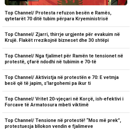
Top Channel/ Protesta refuzon besën e Ramës,
qytetarët 70 ditë tubim përpara Kryeministrisë
Top Channel/ Zjarri, thirrje urgjente për evakuim në
Krujë. Flakët rrezikojnë bizneset dhe 30 shtëpi
Top Channel/ Nga fjalimet për Ramën te tensionet në
protestë, çfarë ndodhi në tubimin e 70-të
Top Channel/ Aktivistja në protestën e 70: E vetmja
besë që të japim, s’largohemi pa ikur ti
Top Channel/ Vritet 20-vjeçari në Korçë, ish-efektivi i
Forcave të Armatosura mbeti viktimë
Top Channel/ Tensione në protestë! “Mos më prek”,
protestuesja bllokon vendin e fjalimeve