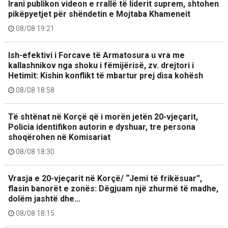
Irani publikon videon e rrallë të liderit suprem, shtohen
pikëpyetjet për shëndetin e Mojtaba Khameneit
08/08 19:21
Ish-efektivi i Forcave të Armatosura u vra me
kallashnikov nga shoku i fëmijërisë, zv. drejtori i
Hetimit: Kishin konflikt të mbartur prej disa kohësh
08/08 18:58
Të shtënat në Korçë që i morën jetën 20-vjeçarit,
Policia identifikon autorin e dyshuar, tre persona
shoqërohen në Komisariat
08/08 18:30
Vrasja e 20-vjeçarit në Korçë/ “Jemi të frikësuar”,
flasin banorët e zonës: Dëgjuam një zhurmë të madhe,
dolëm jashtë dhe…
08/08 18:15