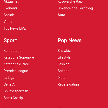
Aktualitet
Kosova dhe Rajoni
Ekonomi
Shkencë dhe Teknologji
Sociale
Auto
Video
Top News LIVE
Sport
Pop News
Kombëtarja
Showbiz
Kategoria Superiore
Lifestyle
Kategoria e Parë
Fashion
Premier League
Shëndeti
La Liga
Dieta
Serie A
Receta gatimi
Shumësportësh
Sport Gossip