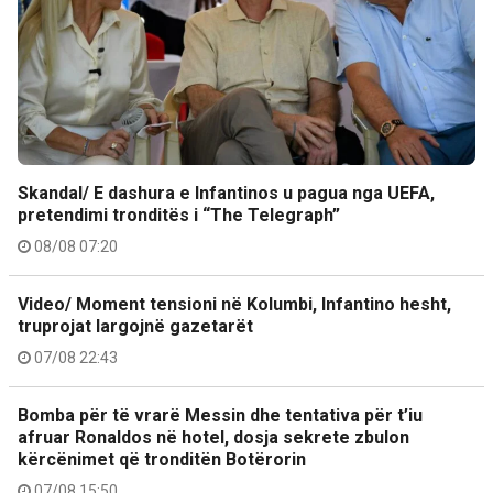
Skandal/ E dashura e Infantinos u pagua nga UEFA,
pretendimi tronditës i “The Telegraph”
08/08 07:20
Video/ Moment tensioni në Kolumbi, Infantino hesht,
truprojat largojnë gazetarët
07/08 22:43
Bomba për të vrarë Messin dhe tentativa për t’iu
afruar Ronaldos në hotel, dosja sekrete zbulon
kërcënimet që tronditën Botërorin
07/08 15:50