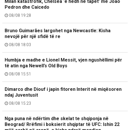
Milan katastrofik, Chelsea ‘e hedh në tapet’ me Joao
Pedron dhe Caicedo
08/08 19:28
Bruno Guimarães largohet nga Newcastle: Kisha
nevojë për një sfidë të re
08/08 18:03
Humbja e madhe e Lionel Messit, vjen ngushëllimi për
të atin nga Newell’s Old Boys
08/08 15:51
Dimarco dhe Diouf i japin fitoren Interit në miqësoren
ndaj Juventusit
08/08 15:23
Nga puna në ndërtim dhe skelat te shqiponja në
Beograd/ Rrëfimi i boksierit shqiptar të UFC: Ishin 22