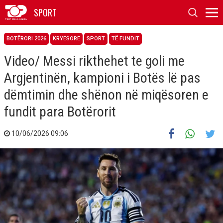
SPORT
BOTËRORI 2026
KRYESORE
SPORT
TË FUNDIT
Video/ Messi rikthehet te goli me
Argjentinën, kampioni i Botës lë pas
dëmtimin dhe shënon në miqësoren e
fundit para Botërorit
10/06/2026 09:06