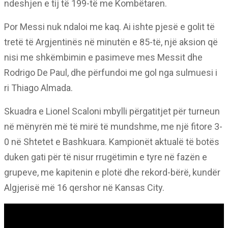
ndeshjen e tij të 199-të me Kombëtaren.
Por Messi nuk ndaloi me kaq. Ai ishte pjesë e golit të
tretë të Argjentinës në minutën e 85-të, një aksion që
nisi me shkëmbimin e pasimeve mes Messit dhe
Rodrigo De Paul, dhe përfundoi me gol nga sulmuesi i
ri Thiago Almada.
Skuadra e Lionel Scaloni mbylli përgatitjet për turneun
në mënyrën më të mirë të mundshme, me një fitore 3-
0 në Shtetet e Bashkuara. Kampionët aktualë të botës
duken gati për të nisur rrugëtimin e tyre në fazën e
grupeve, me kapitenin e plotë dhe rekord-bërë, kundër
Algjerisë më 16 qershor në Kansas City.