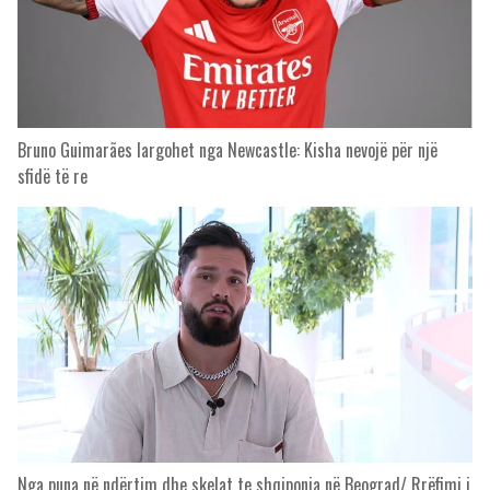
Bruno Guimarães largohet nga Newcastle: Kisha nevojë për një
sfidë të re
Nga puna në ndërtim dhe skelat te shqiponja në Beograd/ Rrëfimi i