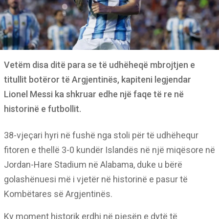
Vetëm disa ditë para se të udhëheqë mbrojtjen e
titullit botëror të Argjentinës, kapiteni legjendar
Lionel Messi ka shkruar edhe një faqe të re në
historinë e futbollit.
38-vjeçari hyri në fushë nga stoli për të udhëhequr
fitoren e thellë 3-0 kundër Islandës në një miqësore në
Jordan-Hare Stadium në Alabama, duke u bërë
golashënuesi më i vjetër në historinë e pasur të
Kombëtares së Argjentinës.
Ky moment historik erdhi në pjesën e dytë të