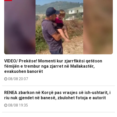
VIDEO/ Prekëse! Momenti kur zjarrfikësi qetëson
fëmijën e trembur nga zjarret në Mallakastër,
evakuohen banorët
08/08 20:07
RENEA zbarkon në Korçë pas vrasjes së ish-ushtarit, i
riu nuk gjendet në banesë, zbulohet fotoja e autorit
08/08 19:35