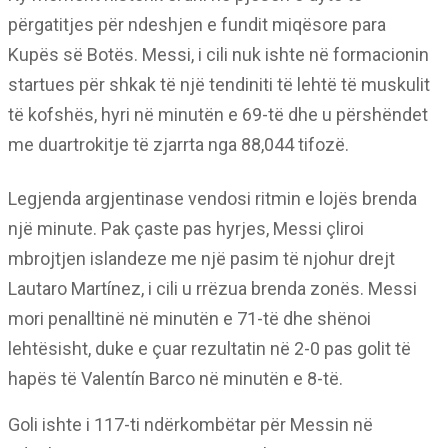
përgatitjes për ndeshjen e fundit miqësore para
Kupës së Botës. Messi, i cili nuk ishte në formacionin
startues për shkak të një tendiniti të lehtë të muskulit
të kofshës, hyri në minutën e 69-të dhe u përshëndet
me duartrokitje të zjarrta nga 88,044 tifozë.
Legjenda argjentinase vendosi ritmin e lojës brenda
një minute. Pak çaste pas hyrjes, Messi çliroi
mbrojtjen islandeze me një pasim të njohur drejt
Lautaro Martínez, i cili u rrëzua brenda zonës. Messi
mori penalltinë në minutën e 71-të dhe shënoi
lehtësisht, duke e çuar rezultatin në 2-0 pas golit të
hapës të Valentín Barco në minutën e 8-të.
Goli ishte i 117-ti ndërkombëtar për Messin në