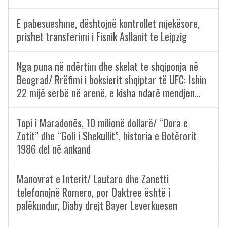
E pabesueshme, dështojnë kontrollet mjekësore,
prishet transferimi i Fisnik Asllanit te Leipzig
Nga puna në ndërtim dhe skelat te shqiponja në
Beograd/ Rrëfimi i boksierit shqiptar të UFC: Ishin
22 mijë serbë në arenë, e kisha ndarë mendjen…
Topi i Maradonës, 10 milionë dollarë/ “Dora e
Zotit” dhe “Goli i Shekullit”, historia e Botërorit
1986 del në ankand
Manovrat e Interit/ Lautaro dhe Zanetti
telefonojnë Romero, por Oaktree është i
palëkundur, Diaby drejt Bayer Leverkuesen