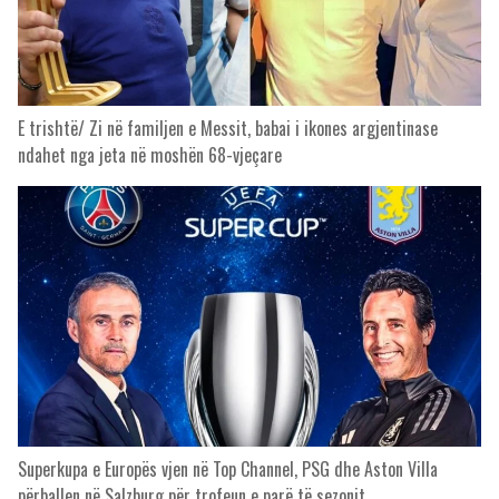
E trishtë/ Zi në familjen e Messit, babai i ikones argjentinase
ndahet nga jeta në moshën 68-vjeçare
Superkupa e Europës vjen në Top Channel, PSG dhe Aston Villa
përballen në Salzburg për trofeun e parë të sezonit