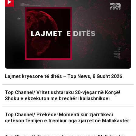
Lajmet kryesore të ditës – Top News, 8 Gusht 2026
Top Channel/ Vritet ushtaraku 20-vjeçar në Korçë!
Shoku e ekzekuton me breshëri kallashnikovi
Top Channel/ Prekëse! Momenti kur zjarrfikësi
qetëson fëmijën e trembur nga zjarret në Mallakastër