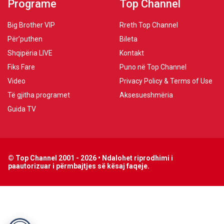
Programe
Top Channel
Big Brother VIP
Rreth Top Channel
Për’puthen
Bileta
Shqipëria LIVE
Kontakt
Fiks Fare
Puno në Top Channel
Video
Privacy Policy & Terms of Use
Të gjitha programet
Aksesueshmëria
Guida TV
© Top Channel 2001 - 2026 • Ndalohet riprodhimi i
paautorizuar i përmbajtjes së kësaj faqeje.