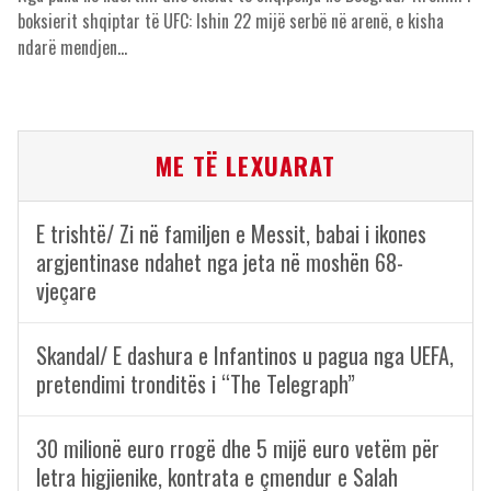
boksierit shqiptar të UFC: Ishin 22 mijë serbë në arenë, e kisha
ndarë mendjen…
ME TË LEXUARAT
E trishtë/ Zi në familjen e Messit, babai i ikones
argjentinase ndahet nga jeta në moshën 68-
vjeçare
Skandal/ E dashura e Infantinos u pagua nga UEFA,
pretendimi tronditës i “The Telegraph”
30 milionë euro rrogë dhe 5 mijë euro vetëm për
letra higjienike, kontrata e çmendur e Salah