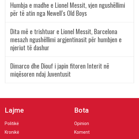
Humbja e madhe e Lionel Messit, vjen ngushëllimi
për të atin nga Newell’s Old Boys
Dita më e trishtuar e Lionel Messit, Barcelona
mesazh ngushëllimi argjentinasit për humbjen e
njeriut të dashur
Dimarco dhe Diouf i japin fitoren Interit në
miqësoren ndaj Juventusit
Lajme
Bota
Politikë
Opinion
Kronikë
Koment