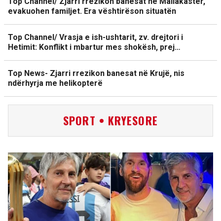
Top Channel/ Zjarri rrezikon banesat në Mallakastër,
evakuohen familjet. Era vështirëson situatën
Top Channel/ Vrasja e ish-ushtarit, zv. drejtori i
Hetimit: Konflikt i mbartur mes shokësh, prej…
Top News- Zjarri rrezikon banesat në Krujë, nis
ndërhyrja me helikopterë
SPORT • KRYESORE