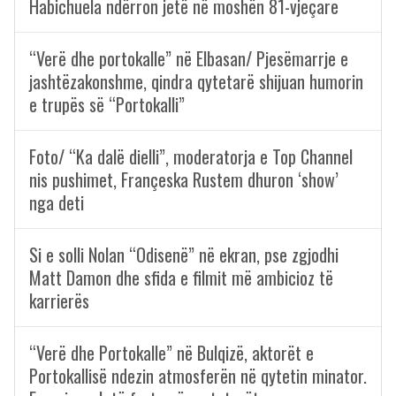
Habichuela ndërron jetë në moshën 81-vjeçare
“Verë dhe portokalle” në Elbasan/ Pjesëmarrje e
jashtëzakonshme, qindra qytetarë shijuan humorin
e trupës së “Portokalli”
Foto/ “Ka dalë dielli”, moderatorja e Top Channel
nis pushimet, Françeska Rustem dhuron ‘show’
nga deti
Si e solli Nolan “Odisenë” në ekran, pse zgjodhi
Matt Damon dhe sfida e filmit më ambicioz të
karrierës
“Verë dhe Portokalle” në Bulqizë, aktorët e
Portokallisë ndezin atmosferën në qytetin minator.