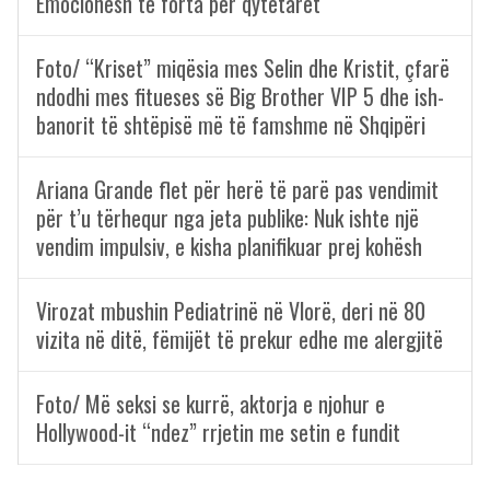
Emocionesh të forta për qytetarët
Foto/ “Kriset” miqësia mes Selin dhe Kristit, çfarë
ndodhi mes fitueses së Big Brother VIP 5 dhe ish-
banorit të shtëpisë më të famshme në Shqipëri
Ariana Grande flet për herë të parë pas vendimit
për t’u tërhequr nga jeta publike: Nuk ishte një
vendim impulsiv, e kisha planifikuar prej kohësh
Virozat mbushin Pediatrinë në Vlorë, deri në 80
vizita në ditë, fëmijët të prekur edhe me alergjitë
Foto/ Më seksi se kurrë, aktorja e njohur e
Hollywood-it “ndez” rrjetin me setin e fundit