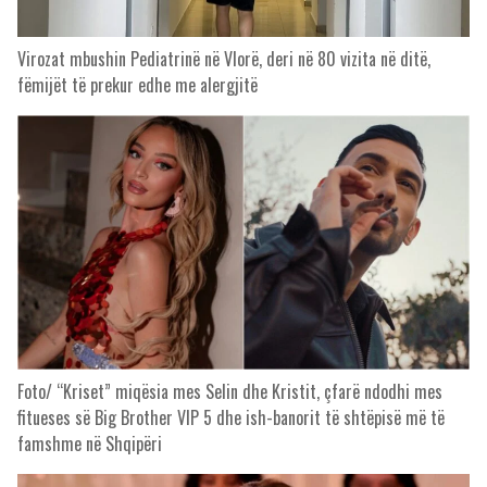
Virozat mbushin Pediatrinë në Vlorë, deri në 80 vizita në ditë,
fëmijët të prekur edhe me alergjitë
Foto/ “Kriset” miqësia mes Selin dhe Kristit, çfarë ndodhi mes
fitueses së Big Brother VIP 5 dhe ish-banorit të shtëpisë më të
famshme në Shqipëri