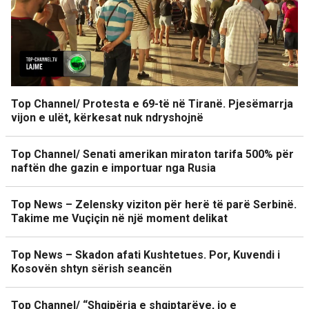
Top Channel/ Protesta e 69-të në Tiranë. Pjesëmarrja
vijon e ulët, kërkesat nuk ndryshojnë
Top Channel/ Senati amerikan miraton tarifa 500% për
naftën dhe gazin e importuar nga Rusia
Top News – Zelensky viziton për herë të parë Serbinë.
Takime me Vuçiçin në një moment delikat
Top News – Skadon afati Kushtetues. Por, Kuvendi i
Kosovën shtyn sërish seancën
Top Channel/ “Shqipëria e shqiptarëve, jo e