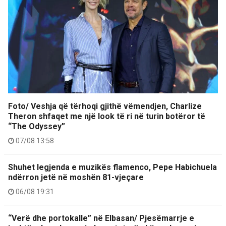
Foto/ Veshja që tërhoqi gjithë vëmendjen, Charlize
Theron shfaqet me një look të ri në turin botëror të
“The Odyssey”
07/08 13:58
Shuhet legjenda e muzikës flamenco, Pepe Habichuela
ndërron jetë në moshën 81-vjeçare
06/08 19:31
“Verë dhe portokalle” në Elbasan/ Pjesëmarrje e