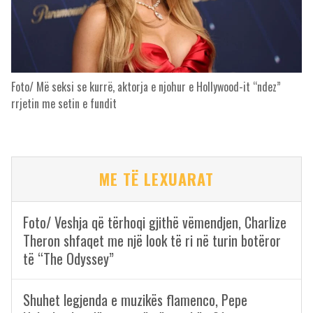
Foto/ Më seksi se kurrë, aktorja e njohur e Hollywood-it “ndez”
rrjetin me setin e fundit
ME TË LEXUARAT
Foto/ Veshja që tërhoqi gjithë vëmendjen, Charlize
Theron shfaqet me një look të ri në turin botëror
të “The Odyssey”
Shuhet legjenda e muzikës flamenco, Pepe