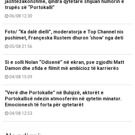
jashtëzakonshme, qindra qytetarë shijuan humorin e
trupës së “Portokalli”
06/08 12:30
Foto/ “Ka dalë dielli”, moderatorja e Top Channel nis
pushimet, Françeska Rustem dhuron ‘show’ nga deti
05/08 21:56
Si e solli Nolan “Odisenë” në ekran, pse zgjodhi Matt
Damon dhe sfida e filmit më ambicioz të karrierës
04/08 15:09
“Verë dhe Portokalle” në Bulqizë, aktorët e
Portokallisë ndezin atmosferën në qytetin minator.
Emocionesh të forta për qytetarët
04/08 12:53