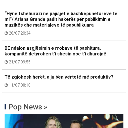
“Hynë fshehurazi në pajisjet e bashkëpunëtorëve të
mi”/ Ariana Grande padit hakerët për publikimin e
muzikës dhe materialeve të papublikuara
28/07 20:34
BE ndalon asgjësimin e rrobave të pashitura,
kompanitë detyrohen t’i shesin ose t’i dhurojnë
21/07 09:55
Të zgjohesh herët, a ju bën vërtetë më produktiv?
11/07 08:10
Pop News »