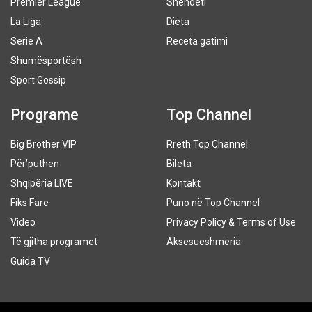
Premier League
Shëndeti
La Liga
Dieta
Serie A
Receta gatimi
Shumësportësh
Sport Gossip
Programe
Top Channel
Big Brother VIP
Rreth Top Channel
Për’puthen
Bileta
Shqipëria LIVE
Kontakt
Fiks Fare
Puno në Top Channel
Video
Privacy Policy & Terms of Use
Të gjitha programet
Aksesueshmëria
Guida TV