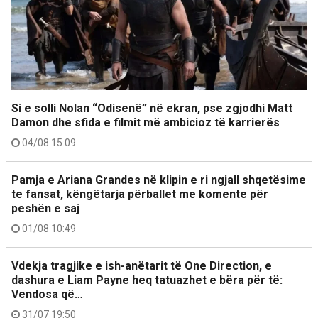
Si e solli Nolan “Odisenë” në ekran, pse zgjodhi Matt
Damon dhe sfida e filmit më ambicioz të karrierës
04/08 15:09
Pamja e Ariana Grandes në klipin e ri ngjall shqetësime
te fansat, këngëtarja përballet me komente për
peshën e saj
01/08 10:49
Vdekja tragjike e ish-anëtarit të One Direction, e
dashura e Liam Payne heq tatuazhet e bëra për të:
Vendosa që…
31/07 19:50