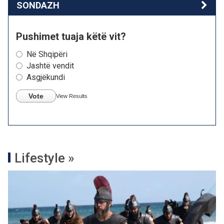
SONDAZH
Pushimet tuaja këtë vit?
Në Shqipëri
Jashtë vendit
Asgjëkundi
Vote
View Results
Lifestyle »