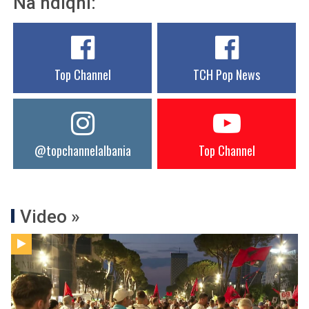
Na ndiqni:
Top Channel
TCH Pop News
@topchannelalbania
Top Channel
Video »